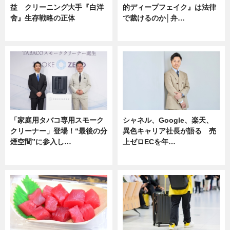
益 クリーニング大手『白洋
的ディープフェイク』は法律
舍』生存戦略の正体
で裁けるのか│弁…
企業インタビュー
ニュース
「家庭用タバコ専用スモーク
シャネル、Google、楽天、
クリーナー」登場！“最後の分
異色キャリア社長が語る 売
煙空間”に参入し…
上ゼロECを年…
ニュース
ニュース