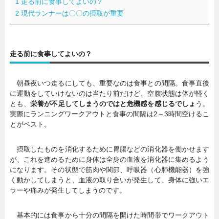
1
走る前に食事してよいの？
2
現代ランナーは〇〇の摂取が重要
走る前に食事してよいの？
朝昼夜いつ走るにしても、重要なのは食事との間隔。食事直後
に運動をしていけないのは当たり前だけど、空腹状態は体が軽く
とも、
栄養が不足してしまうのではと危機感を感じるでしょ
う。
実際にランニングワークアウトと食事の間隔は2～3時間空けるこ
とがベスト。
摂取したものを消化するために胃腸などの消化器を働かせます
が、これを進めるために身体は全身の血液を消化器に集めるよう
になります。その状態で筋肉や関節、呼吸器（心肺機能器）を強
く動かしてしまうと、血液の取り合いが発生して、身体に強いエ
ラーや痛みが発生してしまうのです。
基本的には食事から十分の間隔を開けた時間帯でワークアウト