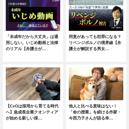
「未成年だから大丈夫」は通
同意があっても犯罪になる？
用しない。いじめ動画と法律
リベンジポルノの境界線【弁
のリアル【弁護士が…
護士が解説する男女…
ニュース, 専門家インタビュー
専門家インタビュー
【CxOは採用から育てる時代
他人と比べる意味はない！
へ】急成長企業クオンティア
「命の授業」を続ける作家・
が始める新しい採…
今西乃子さんが語る幸…
ニュース
専門家インタビュー