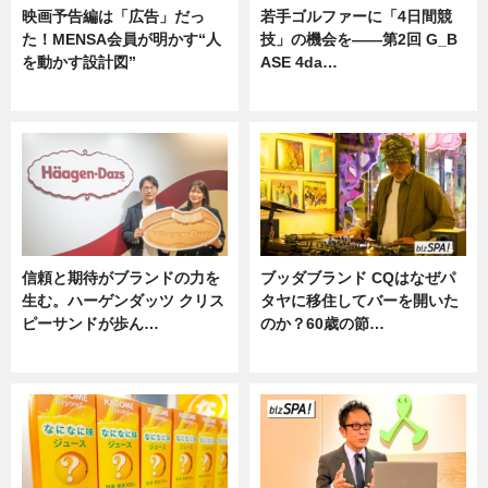
映画予告編は「広告」だっ
若手ゴルファーに「4日間競
た！MENSA会員が明かす“人
技」の機会を——第2回 G_B
を動かす設計図”
ASE 4da…
ニュース
ニュース
信頼と期待がブランドの力を
ブッダブランド CQはなぜパ
生む。ハーゲンダッツ クリス
タヤに移住してバーを開いた
ピーサンドが歩ん…
のか？60歳の節…
ニュース
ニュース