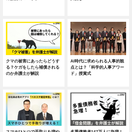
ニュース, 暮らし
ニュース, 企業インタビュー, 暮ら
し
クマの被害にあったらどうす
AI時代に求められる人事的観
る？ケガをしたら補償される
点とは？「科学的人事アワー
のか弁護士が解説
ド」授賞式
専門家インタビュー
ニュース
スマホひとつで手取りを増や
多重債務者147万人に急増！