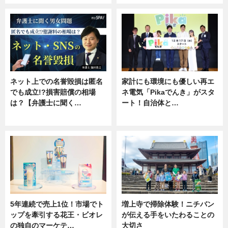
ネット上での名誉毀損は匿名
家計にも環境にも優しい再エ
でも成立!?損害賠償の相場
ネ電気「Pikaでんき」がスタ
は？【弁護士に聞く…
ート！自治体と…
専門家インタビュー
ニュース
5年連続で売上1位！市場でト
増上寺で掃除体験！ニチバン
ップを牽引する花王・ビオレ
が伝える手をいたわることの
の独自のマーケテ…
大切さ