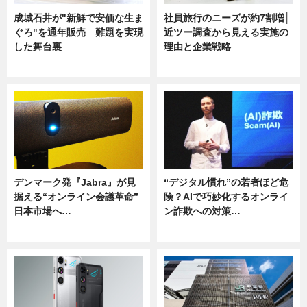
成城石井が"新鮮で安価な生ま
社員旅行のニーズが約7割増│
ぐろ"を通年販売 難題を実現
近ツー調査から見える実施の
した舞台裏
理由と企業戦略
ニュース
ニュース
デンマーク発『Jabra』が見
“デジタル慣れ”の若者ほど危
据える“オンライン会議革命”
険？AIで巧妙化するオンライ
日本市場へ…
ン詐欺への対策…
ニュース
ニュース