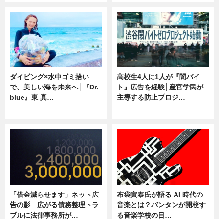
ダイビング×水中ゴミ拾い
高校生4人に1人が『闇バイ
で、美しい海を未来へ│『Dr.
ト』広告を経験│産官学民が
blue』東 真…
主導する防止プロジ…
ニュース
ニュース
「借金減らせます」ネット広
布袋寅泰氏が語る AI 時代の
告の影 広がる債務整理トラ
音楽とは？バンタンが開校す
ブルに法律事務所が…
る音楽学校の目…