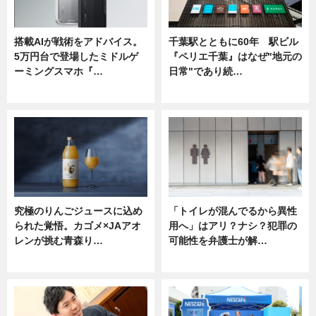
搭載AIが戦術をアドバイス。
千葉駅とともに60年 駅ビル
5万円台で登場したミドルゲ
『ペリエ千葉』はなぜ"地元の
ーミングスマホ『…
日常"であり続…
ニュース
ニュース
究極のりんごジュースに込め
「トイレが混んでるから異性
られた覚悟。カゴメ×JAアオ
用へ」はアリ？ナシ？犯罪の
レンが挑む青森り…
可能性を弁護士が解…
ニュース
ニュース, 専門家インタビュー