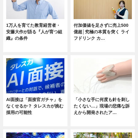
1万人を育てた教育経営者・
付加価値を足さずに売上500
安藤大作が語る『人が育つ組
億超│究極の本質を突く ライ
織』の条件
フドリンク カ…
ニュース
ニュース
AI面接は「面接官ガチャ」を
「小さな手に何度も針を刺し
なくせるか？ タレスカが挑む
たくない…」現場の悲痛な訴
採用の可能性
えから開発されたア…
ニュース
ニュース