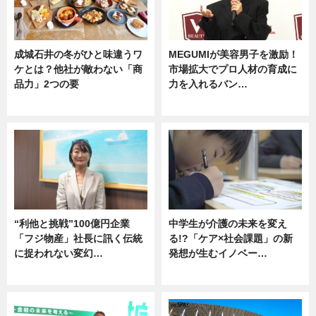
成城石井の冬がひと味違うワ
MEGUMIが美容男子を激励！
ケとは？他社が敵わない「商
市場拡大でプロ人材の育成に
品力」2つの要
力を入れるバン…
グルメ
企業インタビュー
“利他と挑戦”100億円企業
中学生が介護の未来を変え
「フジ物産」社長に訊く伝統
る!?「ケア×社会課題」の新
に捉われない変幻…
発想が生むイノベー…
ニュース
ニュース