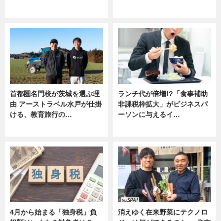
ニュース
ニュース
首都圏名門校が茨城を選ぶ理
ランチ代が倍増!?「食事補助
由 アーストラベル水戸が仕掛
非課税枠拡大」がビジネスパ
ける、教育旅行の…
ーソンに与えるイ…
ニュース
ニュース
4月から始まる「独身税」負
消えゆく在来野菜にテクノロ