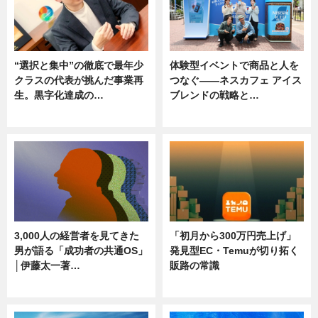
“選択と集中”の徹底で最年少
体験型イベントで商品と人を
クラスの代表が挑んだ事業再
つなぐ――ネスカフェ アイス
生。黒字化達成の…
ブレンドの戦略と…
ニュース
ニュース
3,000人の経営者を見てきた
「初月から300万円売上げ」
男が語る「成功者の共通OS」
発見型EC・Temuが切り拓く
│伊藤太一著…
販路の常識
ニュース
ニュース