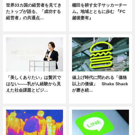
世界33カ国の経営者を見てき
棚田を耕す女子サッカーチー
たトップが語る、「成功する
ム。地域とともに歩む 『FC
経営者」の共通点…
越後妻有』
ニュース
ニュース
「美しくありたい」は贅沢で
値上げ時代に問われる「価格
はない――乳がん経験から見
以上の価値」 Shake Shack
えた社会課題とビジ…
が磨き続…
ニュース
ニュース