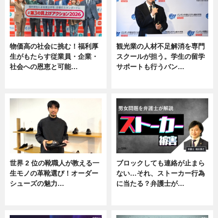
物価高の社会に挑む！福利厚
観光業の人材不足解消を専門
生がもたらす従業員・企業・
スクールが担う。学生の留学
社会への恩恵と可能…
サポートも行うバン…
ニュース
ニュース, 企業インタビュー
世界 2 位の靴職人が教える一
ブロックしても連絡が止まら
生モノの革靴選び！オーダー
ない…それ、ストーカー行為
シューズの魅力…
に当たる？弁護士が…
ニュース, 専門家インタビュー
ニュース, 専門家インタビュー