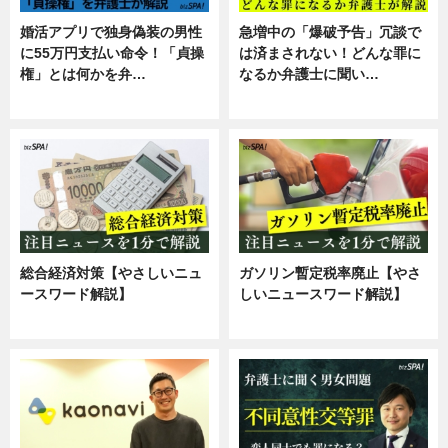
婚活アプリで独身偽装の男性
急増中の「爆破予告」冗談で
に55万円支払い命令！「貞操
は済まされない！どんな罪に
権」とは何かを弁…
なるか弁護士に聞い…
専門家インタビュー
専門家インタビュー
総合経済対策【やさしいニュ
ガソリン暫定税率廃止【やさ
ースワード解説】
しいニュースワード解説】
ニュース
ニュース