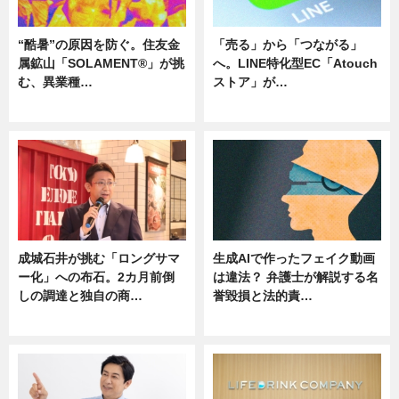
“酷暑”の原因を防ぐ。住友金
「売る」から「つながる」
属鉱山「SOLAMENT®」が挑
へ。LINE特化型EC「Atouch
む、異業種…
ストア」が…
ニュース
ニュース
成城石井が挑む「ロングサマ
生成AIで作ったフェイク動画
ー化」への布石。2カ月前倒
は違法？ 弁護士が解説する名
しの調達と独自の商…
誉毀損と法的責…
ニュース
ニュース