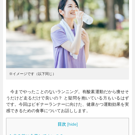
暮らし
エンタメ
連載一覧
※イメージです（以下同じ）
今までやったことのないランニング。有酸素運動だから痩せそ
うだけど走るだけで良いの？ と疑問を抱いている方もいるはず
です。今回はビギナーランナーに向けた、健康かつ運動効果を実
感できるための食事についてお話しします。
目次
[
hide
]