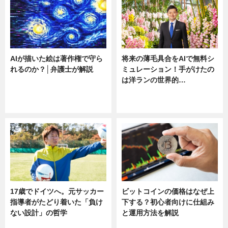
AIが描いた絵は著作権で守ら
将来の薄毛具合をAIで無料シ
れるのか？│弁護士が解説
ミュレーション！手がけたの
は洋ランの世界的…
ニュース
ニュース
sponsored by 河野メリクロン
17歳でドイツへ。元サッカー
ビットコインの価格はなぜ上
指導者がたどり着いた「負け
下する？初心者向けに仕組み
ない設計」の哲学
と運用方法を解説
ニュース
ニュース