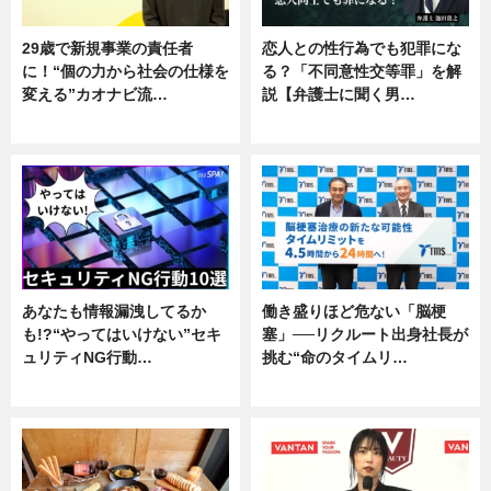
29歳で新規事業の責任者
恋人との性行為でも犯罪にな
に！“個の力から社会の仕様を
る？「不同意性交等罪」を解
変える”カオナビ流…
説【弁護士に聞く男…
企業インタビュー
専門家インタビュー
あなたも情報漏洩してるか
働き盛りほど危ない「脳梗
も!?“やってはいけない”セキ
塞」──リクルート出身社長が
ュリティNG行動…
挑む“命のタイムリ…
専門家インタビュー
企業インタビュー