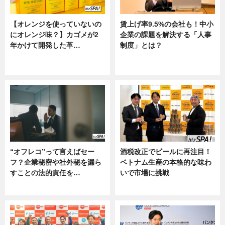
【オレンジを使っていないの
賃上げ率9.5%の会社も！中小
にオレンジ味？】カゴメが2
企業の課題を解決する「人事
年かけて開発した革…
制度」とは？
グルメ, ニュース, 企業インタビュ
ニュース
ー
“オフレコ”って言えばセー
酒税改正でビールに再注目！
フ？企業秘密や社外秘を漏ら
ベトナム生産の本格的な味わ
すことの法的責任を…
いで市場に挑戦
ニュース, 専門家インタビュー
ニュース