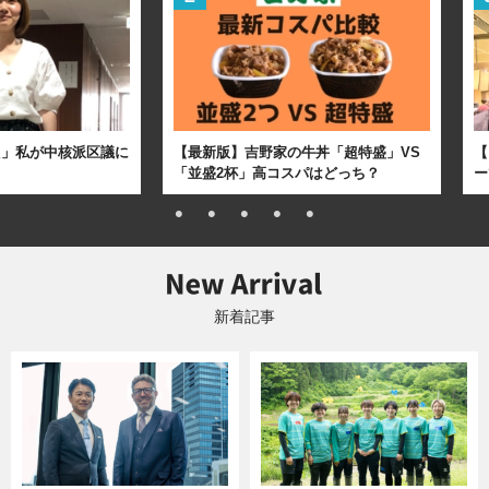
た」私が中核派区議に
【最新版】吉野家の牛丼「超特盛」VS
【
「並盛2杯」高コスパはどっち？
ー
新着記事