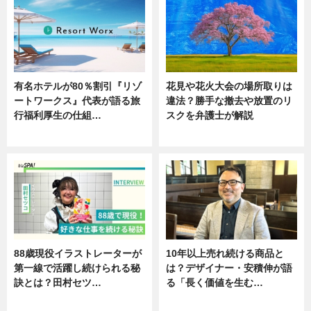
有名ホテルが80％割引『リゾ
花見や花火大会の場所取りは
ートワークス』代表が語る旅
違法？勝手な撤去や放置のリ
行福利厚生の仕組…
スクを弁護士が解説
ニュース
ニュース
88歳現役イラストレーターが
10年以上売れ続ける商品と
第一線で活躍し続けられる秘
は？デザイナー・安積伸が語
訣とは？田村セツ…
る「長く価値を生む…
専門家インタビュー
ニュース