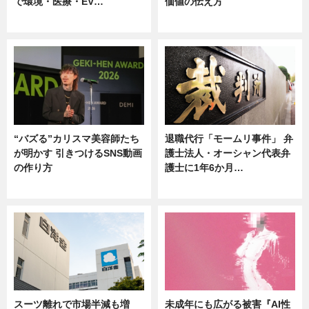
で環境・医療・EV…
価値の伝え方
ニュース
ニュース
“バズる”カリスマ美容師たち
退職代行「モームリ事件」 弁
が明かす 引きつけるSNS動画
護士法人・オーシャン代表弁
の作り方
護士に1年6か月…
ニュース
ニュース
スーツ離れで市場半減も増
未成年にも広がる被害『AI性