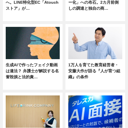
へ。LINE特化型EC「Atouch
ー化」への布石。2カ月前倒
ストア」が…
しの調達と独自の商…
ニュース
ニュース
生成AIで作ったフェイク動画
1万人を育てた教育経営者・
は違法？ 弁護士が解説する名
安藤大作が語る『人が育つ組
誉毀損と法的責…
織』の条件
ニュース
ニュース