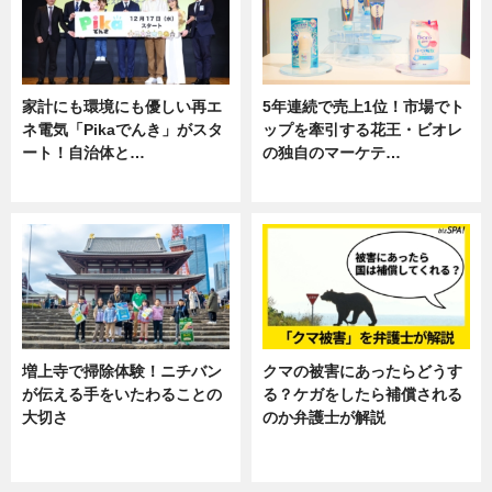
家計にも環境にも優しい再エ
5年連続で売上1位！市場でト
ネ電気「Pikaでんき」がスタ
ップを牽引する花王・ビオレ
ート！自治体と…
の独自のマーケテ…
ニュース
ニュース, 暮らし
増上寺で掃除体験！ニチバン
クマの被害にあったらどうす
が伝える手をいたわることの
る？ケガをしたら補償される
大切さ
のか弁護士が解説
ニュース, 企業インタビュー, 暮ら
専門家インタビュー
し