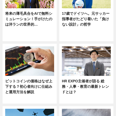
将来の薄毛具合をAIで無料シ
17歳でドイツへ。元サッカー
ミュレーション！手がけたの
指導者がたどり着いた「負け
は洋ランの世界的…
ない設計」の哲学
ニュース
ニュース
sponsored by 河野メリクロン
ビットコインの価格はなぜ上
HR EXPO主催者が語る 総
下する？初心者向けに仕組み
務・人事・教育の最新トレン
と運用方法を解説
ドとは？
ニュース
ニュース