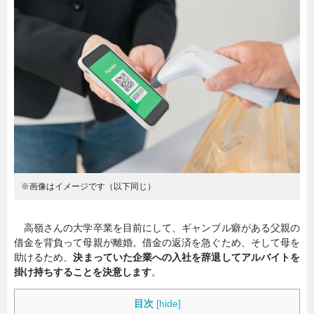
暮らし
エンタメ
連載一覧
※画像はイメージです（以下同じ）
高嶺さんの大学卒業を目前にして、ギャンブル癖がある父親の
借金を背負って母親が離婚。借金の返済を急ぐため、そして母を
助けるため、
決まっていた企業への入社を辞退してアルバイトを
掛け持ちすることを決意します
。
目次
[
hide
]