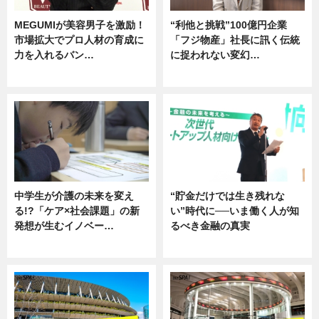
MEGUMIが美容男子を激励！
“利他と挑戦”100億円企業
市場拡大でプロ人材の育成に
「フジ物産」社長に訊く伝統
力を入れるバン…
に捉われない変幻…
企業インタビュー
ニュース
中学生が介護の未来を変え
“貯金だけでは生き残れな
る!?「ケア×社会課題」の新
い”時代に──いま働く人が知
発想が生むイノベー…
るべき金融の真実
ニュース
企業インタビュー