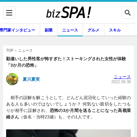
専門家インタビュー
副業
ニュース
グルメ
スキル
ニュース
TOP
勘違いした男性客が怖すぎた！ストーキングされた女性が体験
「3か月の恐怖」
企業インタビュー
専門家インタビュー
ニュース
夏川夏実
2022.09.30
相手の誤解を解こうとして、どんどん泥沼化していった経験の
副業
ニュース
ある人も多いのではないでしょうか？ 何気ない親切をしたつも
りが相手に誤解され、
恐怖の3か月間を送ることになった高嶺菜
緒さん
（仮名・当時23歳）も、その1人です。
グルメ
スキル