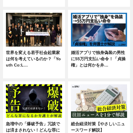
専門家インタビュー
暮らし
世界を変える若手社会起業家
婚活アプリで独身偽装の男性
は何を考えているのか？「Yo
に55万円支払い命令！「貞操
uth Co:L…
権」とは何かを弁…
スキル
専門家インタビュー
急増中の「爆破予告」冗談で
総合経済対策【やさしいニュ
は済まされない！どんな罪に
ースワード解説】