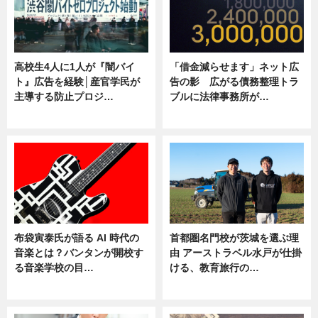
高校生4人に1人が『闇バイ
「借金減らせます」ネット広
ト』広告を経験│産官学民が
告の影 広がる債務整理トラ
主導する防止プロジ…
ブルに法律事務所が…
ニュース
ニュース
布袋寅泰氏が語る AI 時代の
首都圏名門校が茨城を選ぶ理
音楽とは？バンタンが開校す
由 アーストラベル水戸が仕掛
る音楽学校の目…
ける、教育旅行の…
ニュース
ニュース