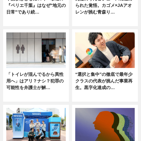
『ペリエ千葉』はなぜ"地元の
られた覚悟。カゴメ×JAアオ
日常"であり続…
レンが挑む青森り…
ニュース
ニュース
「トイレが混んでるから異性
“選択と集中”の徹底で最年少
用へ」はアリ？ナシ？犯罪の
クラスの代表が挑んだ事業再
可能性を弁護士が解…
生。黒字化達成の…
ニュース, 専門家インタビュー
ニュース