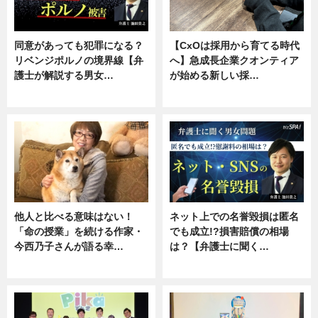
同意があっても犯罪になる？
【CxOは採用から育てる時代
リベンジポルノの境界線【弁
へ】急成長企業クオンティア
護士が解説する男女…
が始める新しい採…
専門家インタビュー
ニュース
他人と比べる意味はない！
ネット上での名誉毀損は匿名
「命の授業」を続ける作家・
でも成立!?損害賠償の相場
今西乃子さんが語る幸…
は？【弁護士に聞く…
専門家インタビュー
専門家インタビュー