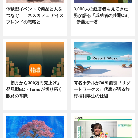
体験型イベントで商品と人を
3,000人の経営者を見てきた
つなぐ――ネスカフェ アイス
男が語る「成功者の共通OS」
ブレンドの戦略と…
│伊藤太一著…
ニュース
ニュース
「初月から300万円売上げ」
有名ホテルが80％割引『リゾ
発見型EC・Temuが切り拓く
ートワークス』代表が語る旅
販路の常識
行福利厚生の仕組…
ニュース
ニュース