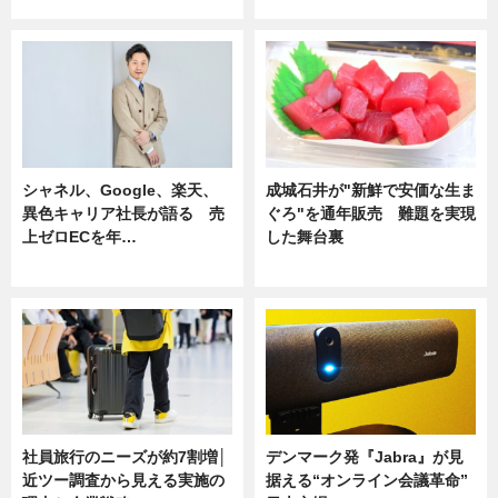
ニュース
ニュース
シャネル、Google、楽天、
成城石井が"新鮮で安価な生ま
異色キャリア社長が語る 売
ぐろ"を通年販売 難題を実現
上ゼロECを年…
した舞台裏
ニュース
ニュース
社員旅行のニーズが約7割増│
デンマーク発『Jabra』が見
近ツー調査から見える実施の
据える“オンライン会議革命”