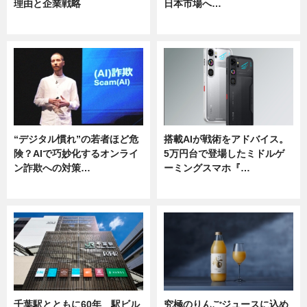
理由と企業戦略
日本市場へ…
ニュース
ニュース
“デジタル慣れ”の若者ほど危
搭載AIが戦術をアドバイス。
険？AIで巧妙化するオンライ
5万円台で登場したミドルゲ
ン詐欺への対策…
ーミングスマホ『…
ニュース
ニュース
千葉駅とともに60年 駅ビル
究極のりんごジュースに込め