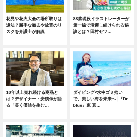
花見や花火大会の場所取りは
88歳現役イラストレーターが
違法？勝手な撤去や放置のリ
第一線で活躍し続けられる秘
スクを弁護士が解説
訣とは？田村セツ…
ニュース
専門家インタビュー
10年以上売れ続ける商品と
ダイビング×水中ゴミ拾い
は？デザイナー・安積伸が語
で、美しい海を未来へ│『Dr.
る「長く価値を生む…
blue』東 真…
ニュース
ニュース