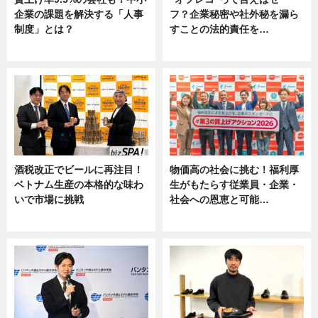
企業の課題を解決する「人事
フ？企業秘密や社外秘を漏ら
制度」とは？
すことの法的責任を…
ニュース
ニュース, 専門家インタビュー
酒税改正でビールに再注目！
物価高の社会に挑む！福利厚
ベトナム生産の本格的な味わ
生がもたらす従業員・企業・
いで市場に挑戦
社会への恩恵と可能…
ニュース
ニュース