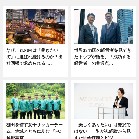
なぜ、丸の内は「働きたい
世界33カ国の経営者を見てき
街」に選ばれ続けるのか？出
たトップが語る、「成功する
社回帰で求められる“…
経営者」の共通点…
ニュース
ニュース
棚田を耕す女子サッカーチー
「美しくありたい」は贅沢で
ム。地域とともに歩む 『FC
はない――乳がん経験から見
越後妻有』
えた社会課題とビジ…