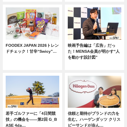
FOODEX JAPAN 2026トレン
映画予告編は「広告」だっ
ドチェック！甘辛“Swicy”…
た！MENSA会員が明かす“人
を動かす設計図”
ニュース
ニュース
若手ゴルファーに「4日間競
信頼と期待がブランドの力を
技」の機会を——第2回 G_B
生む。ハーゲンダッツ クリス
ASE 4da…
ピーサンドが歩ん…