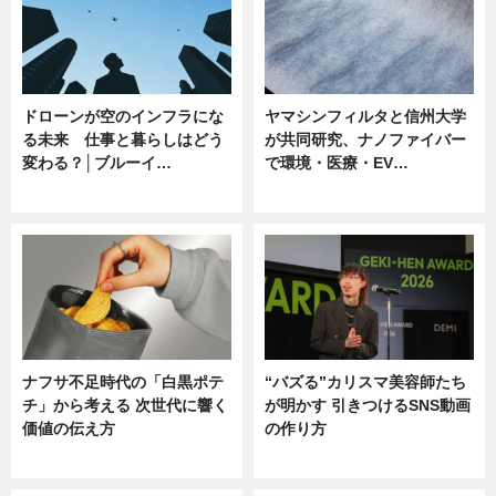
ドローンが空のインフラにな
ヤマシンフィルタと信州大学
る未来 仕事と暮らしはどう
が共同研究、ナノファイバー
変わる？│ブルーイ…
で環境・医療・EV…
ニュース
ニュース
ナフサ不足時代の「白黒ポテ
“バズる”カリスマ美容師たち
チ」から考える 次世代に響く
が明かす 引きつけるSNS動画
価値の伝え方
の作り方
ニュース
ニュース