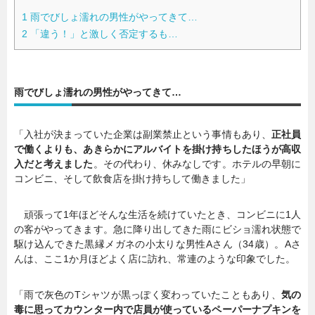
1
雨でびしょ濡れの男性がやってきて…
2
「違う！」と激しく否定するも…
雨でびしょ濡れの男性がやってきて…
「入社が決まっていた企業は副業禁止という事情もあり、
正社員
で働くよりも、あきらかにアルバイトを掛け持ちしたほうが高収
入だと考えました
。その代わり、休みなしです。ホテルの早朝に
コンビニ、そして飲食店を掛け持ちして働きました」
頑張って1年ほどそんな生活を続けていたとき、コンビニに1人
の客がやってきます。急に降り出してきた雨にビショ濡れ状態で
駆け込んできた黒縁メガネの小太りな男性Aさん（34歳）。Aさ
んは、ここ1か月ほどよく店に訪れ、常連のような印象でした。
「雨で灰色のTシャツが黒っぽく変わっていたこともあり、
気の
毒に思ってカウンター内で店員が使っているペーパーナプキンを