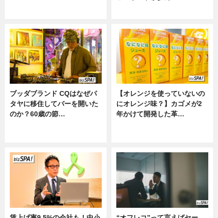
ニュース
ニュース
ブッダブランド CQはなぜパ
【オレンジを使っていないの
タヤに移住してバーを開いた
にオレンジ味？】カゴメが2
のか？60歳の節…
年かけて開発した革…
ニュース
グルメ, ニュース, 企業インタビュ
ー
賃上げ率9.5%の会社も！中小
“オフレコ”って言えばセー