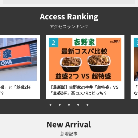
アクセスランキング
盛」と「並盛2杯」
【最新版】吉野家の牛丼「超特盛」VS
「
パ？
「並盛2杯」高コスパはどっち？
な
新着記事