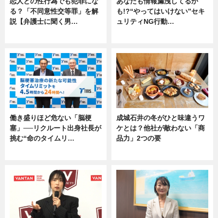
恋人との性行為でも犯罪にな
あなたも情報漏洩してるか
る？「不同意性交等罪」を解
も!?“やってはいけない”セキ
説【弁護士に聞く男…
ュリティNG行動…
専門家インタビュー
専門家インタビュー
働き盛りほど危ない「脳梗
成城石井の冬がひと味違うワ
塞」──リクルート出身社長が
ケとは？他社が敵わない「商
挑む“命のタイムリ…
品力」2つの要
企業インタビュー
グルメ