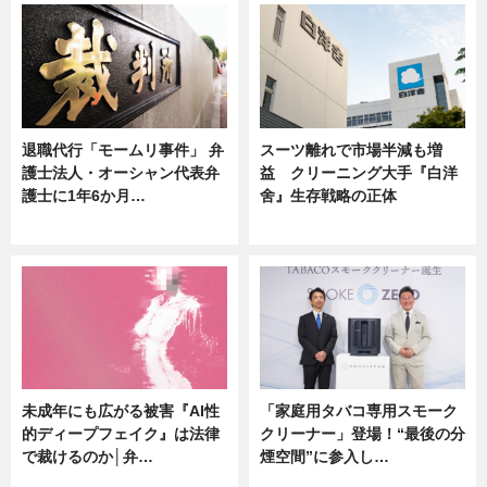
退職代行「モームリ事件」 弁
スーツ離れで市場半減も増
護士法人・オーシャン代表弁
益 クリーニング大手『白洋
護士に1年6か月…
舍』生存戦略の正体
ニュース
企業インタビュー
未成年にも広がる被害『AI性
「家庭用タバコ専用スモーク
的ディープフェイク』は法律
クリーナー」登場！“最後の分
で裁けるのか│弁…
煙空間”に参入し…