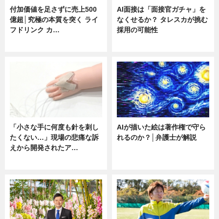
付加価値を足さずに売上500
AI面接は「面接官ガチャ」を
億超│究極の本質を突く ライ
なくせるか？ タレスカが挑む
フドリンク カ…
採用の可能性
ニュース
ニュース
「小さな手に何度も針を刺し
AIが描いた絵は著作権で守ら
たくない…」現場の悲痛な訴
れるのか？│弁護士が解説
えから開発されたア…
ニュース
ニュース