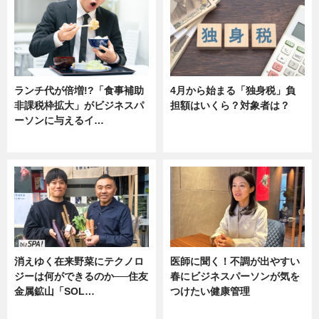
ランチ代が倍増!?「食事補助
4月から始まる「独身税」負
非課税枠拡大」がビジネスパ
担額はいくら？対象者は？
ーソンに与えるイ…
ニュース
ニュース
消えゆく在来野菜にテクノロ
医師に聞く！不調が出やすい
ジーは何ができるのか──住友
春にビジネスパーソンが気を
金属鉱山「SOL…
つけたい健康管理
ニュース
ニュース