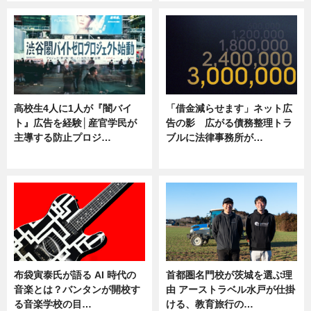
高校生4人に1人が『闇バイ
「借金減らせます」ネット広
ト』広告を経験│産官学民が
告の影 広がる債務整理トラ
主導する防止プロジ…
ブルに法律事務所が…
ニュース
ニュース
布袋寅泰氏が語る AI 時代の
首都圏名門校が茨城を選ぶ理
音楽とは？バンタンが開校す
由 アーストラベル水戸が仕掛
る音楽学校の目…
ける、教育旅行の…