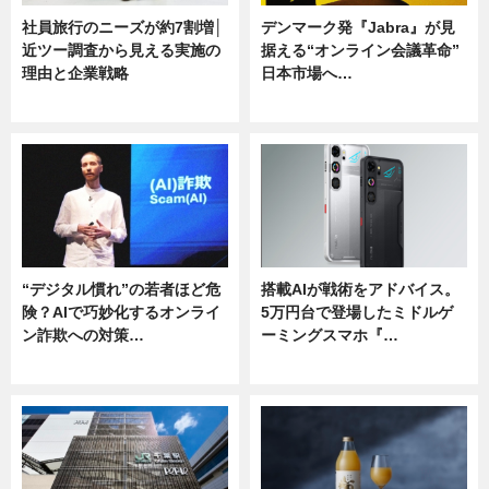
社員旅行のニーズが約7割増│
デンマーク発『Jabra』が見
近ツー調査から見える実施の
据える“オンライン会議革命”
理由と企業戦略
日本市場へ…
ニュース
ニュース
“デジタル慣れ”の若者ほど危
搭載AIが戦術をアドバイス。
険？AIで巧妙化するオンライ
5万円台で登場したミドルゲ
ン詐欺への対策…
ーミングスマホ『…
ニュース
ニュース