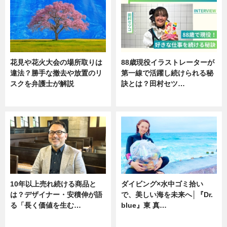
花見や花火大会の場所取りは
88歳現役イラストレーターが
違法？勝手な撤去や放置のリ
第一線で活躍し続けられる秘
スクを弁護士が解説
訣とは？田村セツ…
ニュース
専門家インタビュー
10年以上売れ続ける商品と
ダイビング×水中ゴミ拾い
は？デザイナー・安積伸が語
で、美しい海を未来へ│『Dr.
る「長く価値を生む…
blue』東 真…
ニュース
ニュース