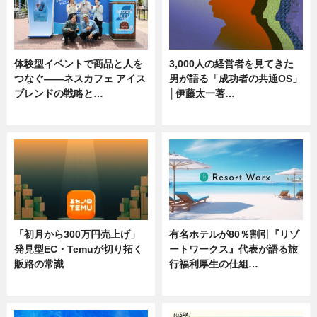
体験型イベントで商品と人を
3,000人の経営者を見てきた
つなぐ――ネスカフェ アイス
男が語る「成功者の共通OS」
ブレンドの戦略と…
│伊藤太一著…
ニュース
ニュース
「初月から300万円売上げ」
有名ホテルが80％割引『リゾ
発見型EC・Temuが切り拓く
ートワークス』代表が語る旅
販路の常識
行福利厚生の仕組…
ニュース
ニュース