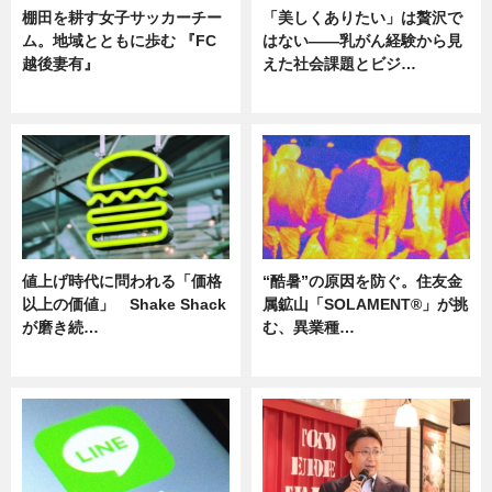
棚田を耕す女子サッカーチー
「美しくありたい」は贅沢で
ム。地域とともに歩む 『FC
はない――乳がん経験から見
越後妻有』
えた社会課題とビジ…
ニュース
ニュース
値上げ時代に問われる「価格
“酷暑”の原因を防ぐ。住友金
以上の価値」 Shake Shack
属鉱山「SOLAMENT®」が挑
が磨き続…
む、異業種…
ニュース
ニュース