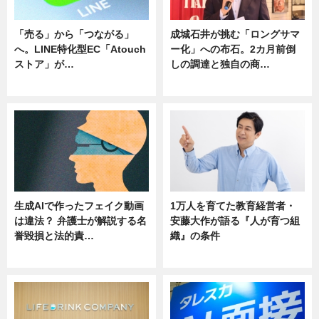
「売る」から「つながる」
成城石井が挑む「ロングサマ
へ。LINE特化型EC「Atouch
ー化」への布石。2カ月前倒
ストア」が…
しの調達と独自の商…
ニュース
ニュース
生成AIで作ったフェイク動画
1万人を育てた教育経営者・
は違法？ 弁護士が解説する名
安藤大作が語る『人が育つ組
誉毀損と法的責…
織』の条件
ニュース
ニュース