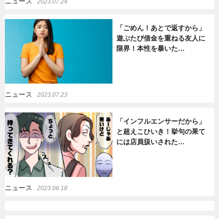
ニュース
2023.07.24
暮らし
エンタメ
「ごめん！あとで返すから」
遊ぶたび借金を重ねる友人に
限界！本性を暴いた…
連載一覧
ニュース
2023.07.23
「インフルエンサーだから」
と超えこひいき！挙句の果て
には店員扱いされた…
ニュース
2023.06.18