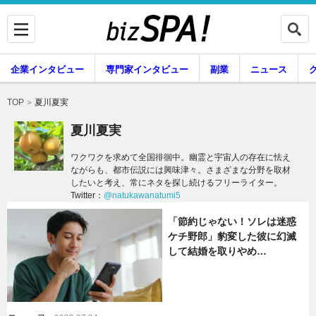
企業インタビュー
専門家インタビュー
副業
ニュース
暮らし
エンタメ
夏川夏実
TOP
夏川夏実
ワクワクを求めて全国徘徊中。幽霊と宇宙人の存在に怯え
ながらも、都市伝説には興味津々。さまざまな分野を取材
企業インタビュー
専門家インタビュー
したいと考え、常にネタを探し続けるフリーライター。
Twitter：
@natukawanatumi5
「節約じゃない！ソレは迷惑
副業
ニュース
ケチ野郎」豹変した彼に幻滅
して結婚を取りやめ…
グルメ
スキル