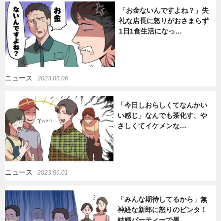
「お金ないんですよね？」失
礼な店長に怒りがおさまらず
1日1食生活になっ…
ニュース
2023.06.06
「今日しおらしくてなんかい
い感じ」なんでも茶化す、や
さしくてイケメンな…
ニュース
2023.06.01
「みんな期待してるから」無
神経な新郎に怒りのビンタ！
結婚パーティーで男…