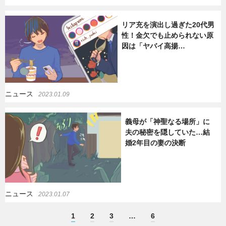
リア充を演出し過ぎた20代男
性！金欠でも止められない原
因は「ヤバイ高揚…
ニュース
2023.01.09
義母が「神聖なる場所」に
夫の秘密を隠していた…結
婚2年目の妻の決断
ニュース
2023.01.07
1
2
3
…
6