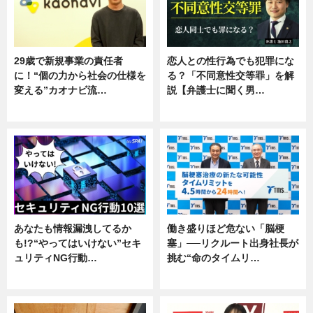
29歳で新規事業の責任者
恋人との性行為でも犯罪にな
に！“個の力から社会の仕様を
る？「不同意性交等罪」を解
変える”カオナビ流…
説【弁護士に聞く男…
企業インタビュー
専門家インタビュー
あなたも情報漏洩してるか
働き盛りほど危ない「脳梗
も!?“やってはいけない”セキ
塞」──リクルート出身社長が
ュリティNG行動…
挑む“命のタイムリ…
専門家インタビュー
企業インタビュー