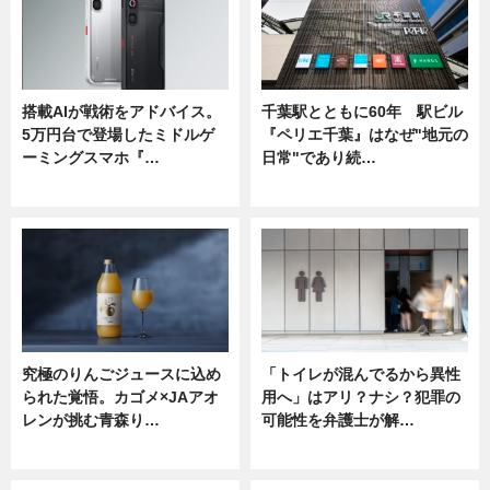
搭載AIが戦術をアドバイス。
千葉駅とともに60年 駅ビル
5万円台で登場したミドルゲ
『ペリエ千葉』はなぜ"地元の
ーミングスマホ『…
日常"であり続…
ニュース
ニュース
究極のりんごジュースに込め
「トイレが混んでるから異性
られた覚悟。カゴメ×JAアオ
用へ」はアリ？ナシ？犯罪の
レンが挑む青森り…
可能性を弁護士が解…
ニュース
ニュース, 専門家インタビュー