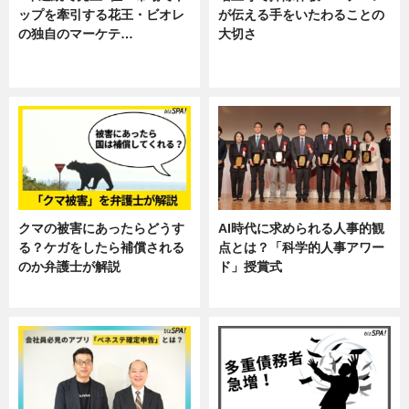
ップを牽引する花王・ビオレ
が伝える手をいたわることの
の独自のマーケテ…
大切さ
ニュース, 暮らし
ニュース, 企業インタビュー, 暮ら
し
クマの被害にあったらどうす
AI時代に求められる人事的観
る？ケガをしたら補償される
点とは？「科学的人事アワー
のか弁護士が解説
ド」授賞式
専門家インタビュー
ニュース