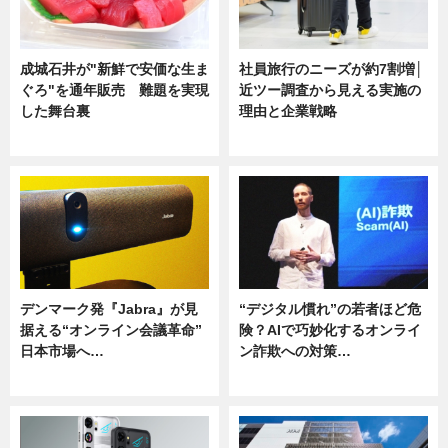
成城石井が"新鮮で安価な生ま
社員旅行のニーズが約7割増│
ぐろ"を通年販売 難題を実現
近ツー調査から見える実施の
した舞台裏
理由と企業戦略
ニュース
ニュース
デンマーク発『Jabra』が見
“デジタル慣れ”の若者ほど危
据える“オンライン会議革命”
険？AIで巧妙化するオンライ
日本市場へ…
ン詐欺への対策…
ニュース
ニュース