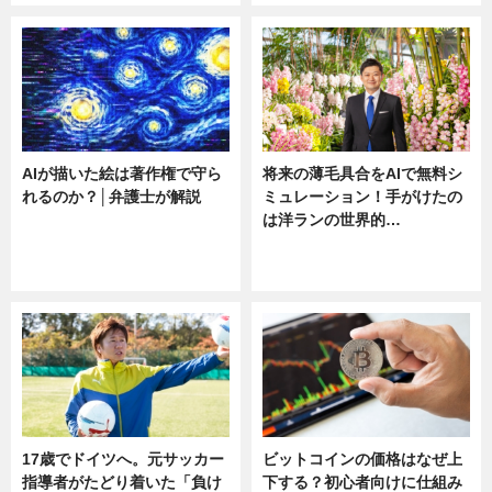
AIが描いた絵は著作権で守ら
将来の薄毛具合をAIで無料シ
れるのか？│弁護士が解説
ミュレーション！手がけたの
は洋ランの世界的…
ニュース
ニュース
sponsored by 河野メリクロン
17歳でドイツへ。元サッカー
ビットコインの価格はなぜ上
指導者がたどり着いた「負け
下する？初心者向けに仕組み