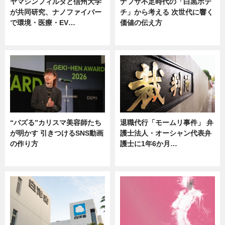
ヤマシンフィルタと信州大学
ナフサ不足時代の「白黒ポテ
が共同研究、ナノファイバー
チ」から考える 次世代に響く
で環境・医療・EV…
価値の伝え方
ニュース
ニュース
“バズる”カリスマ美容師たち
退職代行「モームリ事件」 弁
が明かす 引きつけるSNS動画
護士法人・オーシャン代表弁
の作り方
護士に1年6か月…
ニュース
ニュース