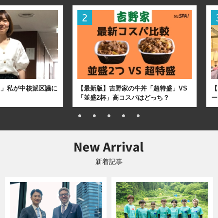
た」私が中核派区議に
【最新版】吉野家の牛丼「超特盛」VS
【
「並盛2杯」高コスパはどっち？
ー
新着記事