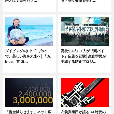
訣とは？田村セツ…
る「長く価値を生む…
専門家インタビュー
ニュース
ダイビング×水中ゴミ拾い
高校生4人に1人が『闇バイ
で、美しい海を未来へ│『Dr.
ト』広告を経験│産官学民が
blue』東 真…
主導する防止プロジ…
ニュース
ニュース
「借金減らせます」ネット広
布袋寅泰氏が語る AI 時代の