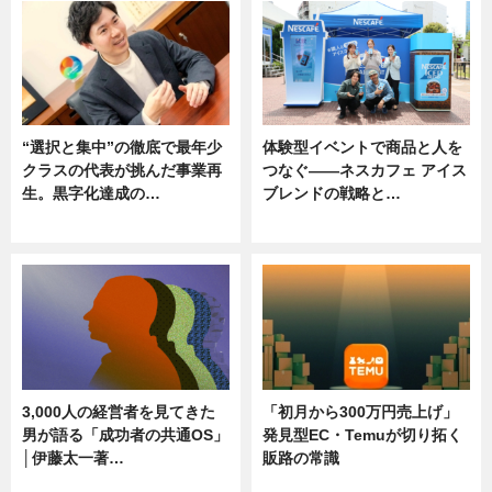
“選択と集中”の徹底で最年少
体験型イベントで商品と人を
クラスの代表が挑んだ事業再
つなぐ――ネスカフェ アイス
生。黒字化達成の…
ブレンドの戦略と…
ニュース
ニュース
3,000人の経営者を見てきた
「初月から300万円売上げ」
男が語る「成功者の共通OS」
発見型EC・Temuが切り拓く
│伊藤太一著…
販路の常識
ニュース
ニュース