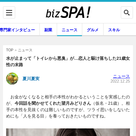
専門家インタビュー
副業
ニュース
グルメ
スキル
ニュース
TOP
水が止まって「トイレから悪臭」が…恋人と駆け落ちした21歳女
性の末路
企業インタビュー
専門家インタビュー
ニュース
夏川夏実
2022.12.25
お金がなくなると相手の本性がわかるということを実感したの
副業
ニュース
が、
今回話を聞かせてくれた望月みどりさん
（仮名・21歳）。相
手の本性を見抜くのは難しいものですが、ツライ思いをしないた
めにも「人を見る目」を養っておきたいものですね。
グルメ
スキル