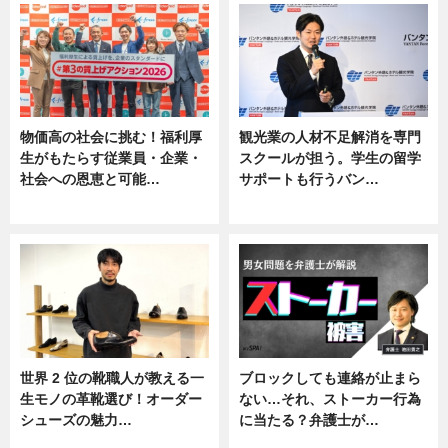
物価高の社会に挑む！福利厚
観光業の人材不足解消を専門
生がもたらす従業員・企業・
スクールが担う。学生の留学
社会への恩恵と可能…
サポートも行うバン…
ニュース
ニュース, 企業インタビュー
世界 2 位の靴職人が教える一
ブロックしても連絡が止まら
生モノの革靴選び！オーダー
ない…それ、ストーカー行為
シューズの魅力…
に当たる？弁護士が…