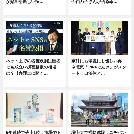
が始める新しい採…
今西乃子さんが語る幸…
ニュース
専門家インタビュー
ネット上での名誉毀損は匿名
家計にも環境にも優しい再エ
でも成立!?損害賠償の相場
ネ電気「Pikaでんき」がスタ
は？【弁護士に聞く…
ート！自治体と…
専門家インタビュー
ニュース
5年連続で売上1位！市場でト
増上寺で掃除体験！ニチバン