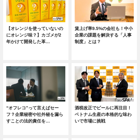
【オレンジを使っていないの
賃上げ率9.5%の会社も！中小
にオレンジ味？】カゴメが2
企業の課題を解決する「人事
年かけて開発した革…
制度」とは？
グルメ, ニュース, 企業インタビュ
ニュース
ー
“オフレコ”って言えばセー
酒税改正でビールに再注目！
フ？企業秘密や社外秘を漏ら
ベトナム生産の本格的な味わ
すことの法的責任を…
いで市場に挑戦
ニュース, 専門家インタビュー
ニュース