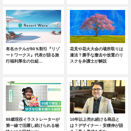
有名ホテルが80％割引『リゾ
花見や花火大会の場所取りは
ートワークス』代表が語る旅
違法？勝手な撤去や放置のリ
行福利厚生の仕組…
スクを弁護士が解説
ニュース
ニュース
88歳現役イラストレーターが
10年以上売れ続ける商品と
第一線で活躍し続けられる秘
は？デザイナー・安積伸が語