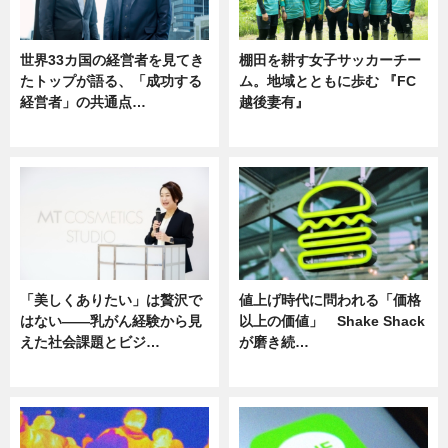
世界33カ国の経営者を見てき
棚田を耕す女子サッカーチー
たトップが語る、「成功する
ム。地域とともに歩む 『FC
経営者」の共通点…
越後妻有』
ニュース
ニュース
「美しくありたい」は贅沢で
値上げ時代に問われる「価格
はない――乳がん経験から見
以上の価値」 Shake Shack
えた社会課題とビジ…
が磨き続…
ニュース
ニュース