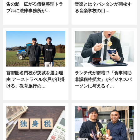
告の影 広がる債務整理トラ
音楽とは？バンタンが開校す
ブルに法律事務所が…
る音楽学校の目…
ニュース
ニュース
首都圏名門校が茨城を選ぶ理
ランチ代が倍増!?「食事補助
由 アーストラベル水戸が仕掛
非課税枠拡大」がビジネスパ
ける、教育旅行の…
ーソンに与えるイ…
ニュース
ニュース