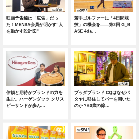
映画予告編は「広告」だっ
若手ゴルファーに「4日間競
た！MENSA会員が明かす“人
技」の機会を——第2回 G_B
を動かす設計図”
ASE 4da…
ニュース
ニュース
信頼と期待がブランドの力を
ブッダブランド CQはなぜパ
生む。ハーゲンダッツ クリス
タヤに移住してバーを開いた
ピーサンドが歩ん…
のか？60歳の節…
ニュース
ニュース