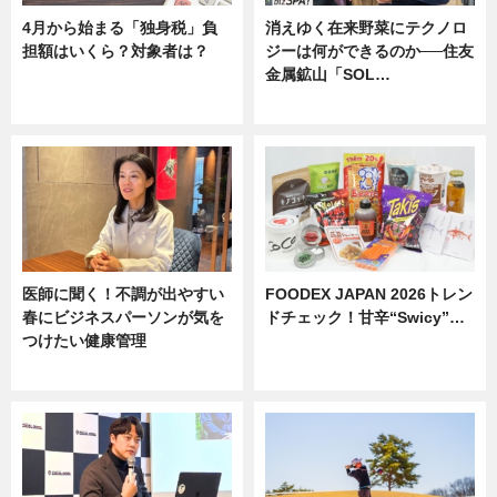
4月から始まる「独身税」負
消えゆく在来野菜にテクノロ
担額はいくら？対象者は？
ジーは何ができるのか──住友
金属鉱山「SOL…
ニュース
ニュース
医師に聞く！不調が出やすい
FOODEX JAPAN 2026トレン
春にビジネスパーソンが気を
ドチェック！甘辛“Swicy”…
つけたい健康管理
ニュース
ニュース