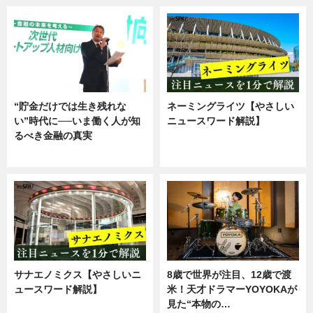
“貯金だけでは生き残れな
ネーミングライツ【やさしい
い”時代に──いま働く人が知
ニュースワード解説】
るべき金融の真実
ニュース
企業インタビュー
サナエノミクス【やさしいニ
8歳で世界が注目、12歳で渡
ュースワード解説】
米！天才ドラマーYOYOKAが
見た“本物の…
ニュース