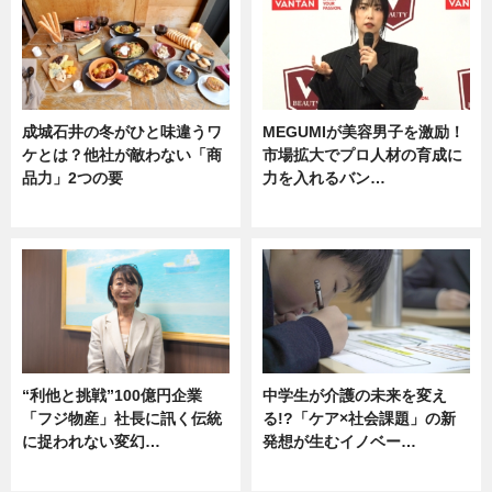
成城石井の冬がひと味違うワ
MEGUMIが美容男子を激励！
ケとは？他社が敵わない「商
市場拡大でプロ人材の育成に
品力」2つの要
力を入れるバン…
グルメ
企業インタビュー
“利他と挑戦”100億円企業
中学生が介護の未来を変え
「フジ物産」社長に訊く伝統
る!?「ケア×社会課題」の新
に捉われない変幻…
発想が生むイノベー…
ニュース
ニュース