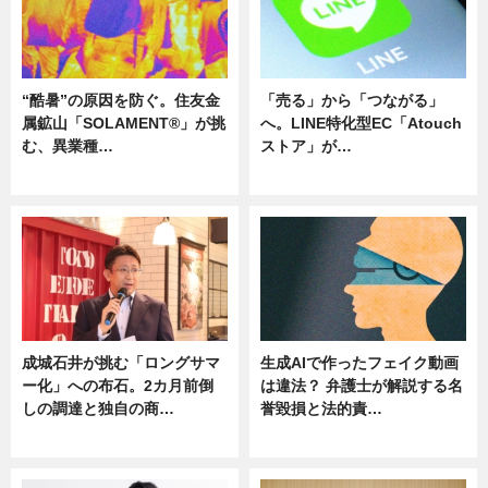
“酷暑”の原因を防ぐ。住友金
「売る」から「つながる」
属鉱山「SOLAMENT®」が挑
へ。LINE特化型EC「Atouch
む、異業種…
ストア」が…
ニュース
ニュース
成城石井が挑む「ロングサマ
生成AIで作ったフェイク動画
ー化」への布石。2カ月前倒
は違法？ 弁護士が解説する名
しの調達と独自の商…
誉毀損と法的責…
ニュース
ニュース