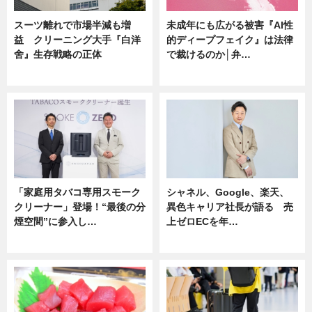
スーツ離れで市場半減も増
未成年にも広がる被害『AI性
益 クリーニング大手『白洋
的ディープフェイク』は法律
舍』生存戦略の正体
で裁けるのか│弁…
企業インタビュー
ニュース
「家庭用タバコ専用スモーク
シャネル、Google、楽天、
クリーナー」登場！“最後の分
異色キャリア社長が語る 売
煙空間”に参入し…
上ゼロECを年…
ニュース
ニュース