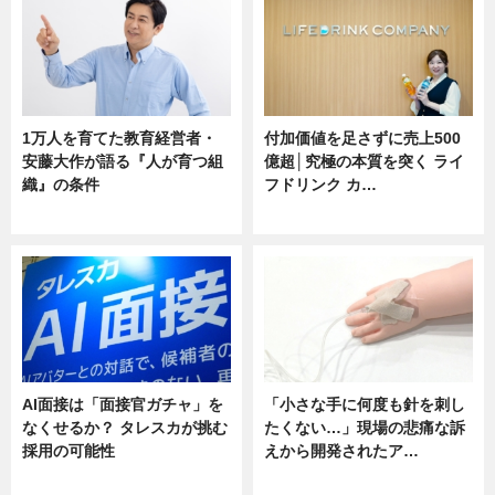
1万人を育てた教育経営者・
付加価値を足さずに売上500
安藤大作が語る『人が育つ組
億超│究極の本質を突く ライ
織』の条件
フドリンク カ…
ニュース
ニュース
AI面接は「面接官ガチャ」を
「小さな手に何度も針を刺し
なくせるか？ タレスカが挑む
たくない…」現場の悲痛な訴
採用の可能性
えから開発されたア…
ニュース
ニュース