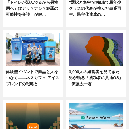
「トイレが混んでるから異性
“選択と集中”の徹底で最年少
用へ」はアリ？ナシ？犯罪の
クラスの代表が挑んだ事業再
可能性を弁護士が解…
生。黒字化達成の…
ニュース, 専門家インタビュー
ニュース
体験型イベントで商品と人を
3,000人の経営者を見てきた
つなぐ――ネスカフェ アイス
男が語る「成功者の共通OS」
ブレンドの戦略と…
│伊藤太一著…
ニュース
ニュース