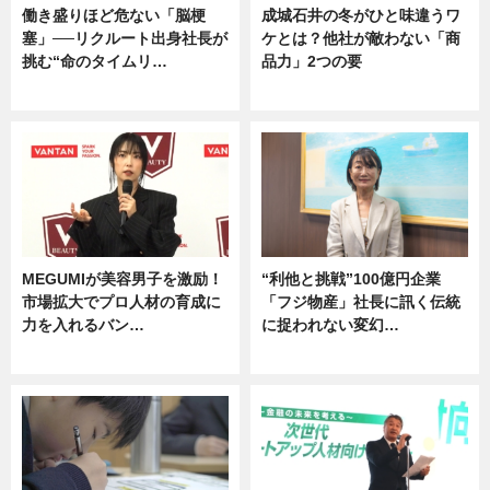
働き盛りほど危ない「脳梗
成城石井の冬がひと味違うワ
塞」──リクルート出身社長が
ケとは？他社が敵わない「商
挑む“命のタイムリ…
品力」2つの要
企業インタビュー
グルメ
MEGUMIが美容男子を激励！
“利他と挑戦”100億円企業
市場拡大でプロ人材の育成に
「フジ物産」社長に訊く伝統
力を入れるバン…
に捉われない変幻…
企業インタビュー
ニュース