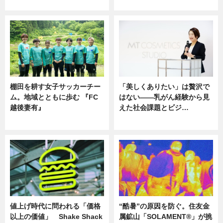
ニュース
ニュース
棚田を耕す女子サッカーチー
「美しくありたい」は贅沢で
ム。地域とともに歩む 『FC
はない――乳がん経験から見
越後妻有』
えた社会課題とビジ…
ニュース
ニュース
値上げ時代に問われる「価格
“酷暑”の原因を防ぐ。住友金
以上の価値」 Shake Shack
属鉱山「SOLAMENT®」が挑