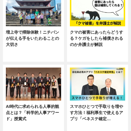
増上寺で掃除体験！ニチバン
クマの被害にあったらどうす
が伝える手をいたわることの
る？ケガをしたら補償される
大切さ
のか弁護士が解説
ニュース, 企業インタビュー, 暮ら
専門家インタビュー
し
AI時代に求められる人事的観
スマホひとつで手取りを増や
点とは？「科学的人事アワー
す方法！福利厚生で使えるア
ド」授賞式
プリ「ベネステ確定…
ニュース
企業インタビュー