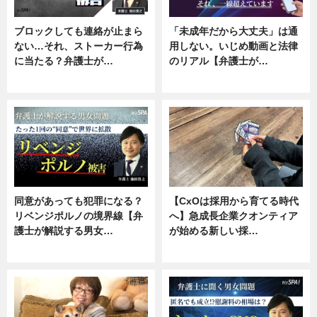
ブロックしても連絡が止まら
「未成年だから大丈夫」は通
ない…それ、ストーカー行為
用しない。いじめ動画と法律
に当たる？弁護士が…
のリアル【弁護士が…
ニュース, 専門家インタビュー
ニュース, 専門家インタビュー
同意があっても犯罪になる？
【CxOは採用から育てる時代
リベンジポルノの境界線【弁
へ】急成長企業クオンティア
護士が解説する男女…
が始める新しい採…
専門家インタビュー
ニュース