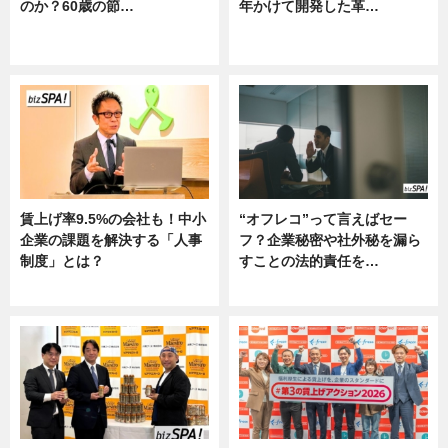
のか？60歳の節…
年かけて開発した革…
ニュース
グルメ, ニュース, 企業インタビュ
ー
賃上げ率9.5%の会社も！中小
“オフレコ”って言えばセー
企業の課題を解決する「人事
フ？企業秘密や社外秘を漏ら
制度」とは？
すことの法的責任を…
ニュース
ニュース, 専門家インタビュー