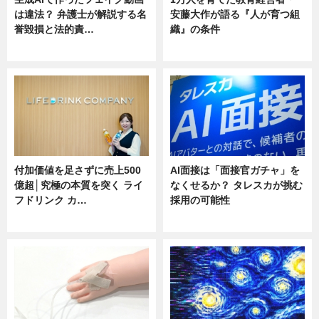
は違法？ 弁護士が解説する名
安藤大作が語る『人が育つ組
誉毀損と法的責…
織』の条件
ニュース
ニュース
付加価値を足さずに売上500
AI面接は「面接官ガチャ」を
億超│究極の本質を突く ライ
なくせるか？ タレスカが挑む
フドリンク カ…
採用の可能性
ニュース
ニュース