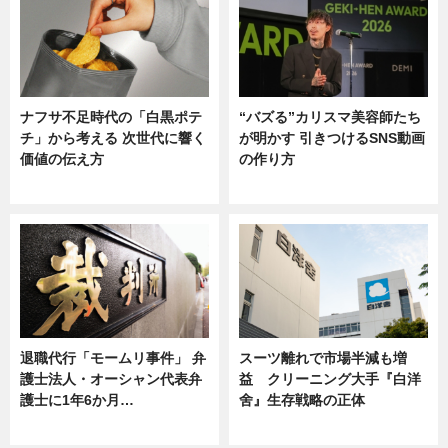
ナフサ不足時代の「白黒ポテ
“バズる”カリスマ美容師たち
チ」から考える 次世代に響く
が明かす 引きつけるSNS動画
価値の伝え方
の作り方
ニュース
ニュース
退職代行「モームリ事件」 弁
スーツ離れで市場半減も増
護士法人・オーシャン代表弁
益 クリーニング大手『白洋
護士に1年6か月…
舍』生存戦略の正体
ニュース
企業インタビュー