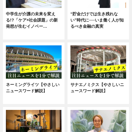
中学生が介護の未来を変え
“貯金だけでは生き残れな
る!?「ケア×社会課題」の新
い”時代に──いま働く人が知
発想が生むイノベー…
るべき金融の真実
ニュース
企業インタビュー
ネーミングライツ【やさしい
サナエノミクス【やさしいニ
ニュースワード解説】
ュースワード解説】
ニュース
ニュース