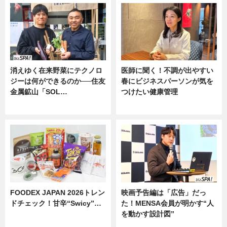
消えゆく在来野菜にテクノロ
医師に聞く！不調が出やすい
ジーは何ができるのか──住友
春にビジネスパーソンが気を
金属鉱山「SOL…
つけたい健康管理
ニュース
ニュース
FOODEX JAPAN 2026トレン
映画予告編は「広告」だっ
ドチェック！甘辛“Swicy”…
た！MENSA会員が明かす“人
を動かす設計図”
ニュース