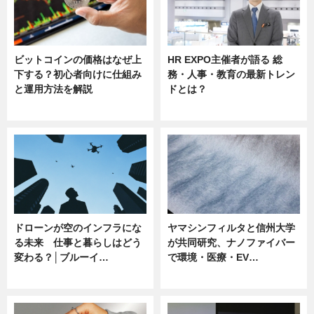
ビットコインの価格はなぜ上
HR EXPO主催者が語る 総
下する？初心者向けに仕組み
務・人事・教育の最新トレン
と運用方法を解説
ドとは？
ニュース
ニュース
ドローンが空のインフラにな
ヤマシンフィルタと信州大学
る未来 仕事と暮らしはどう
が共同研究、ナノファイバー
変わる？│ブルーイ…
で環境・医療・EV…
ニュース
ニュース