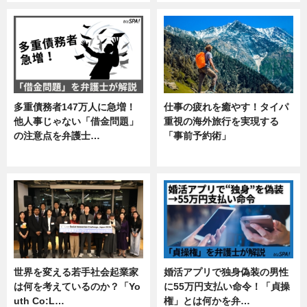
多重債務者147万人に急増！
仕事の疲れを癒やす！タイパ
他人事じゃない「借金問題」
重視の海外旅行を実現する
の注意点を弁護士…
「事前予約術」
専門家インタビュー
暮らし
世界を変える若手社会起業家
婚活アプリで独身偽装の男性
は何を考えているのか？「Yo
に55万円支払い命令！「貞操
uth Co:L…
権」とは何かを弁…