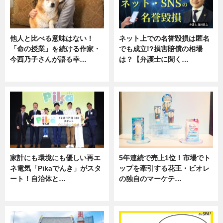
他人と比べる意味はない！
ネット上での名誉毀損は匿名
「命の授業」を続ける作家・
でも成立!?損害賠償の相場
今西乃子さんが語る幸…
は？【弁護士に聞く…
専門家インタビュー
専門家インタビュー
家計にも環境にも優しい再エ
5年連続で売上1位！市場でト
ネ電気「Pikaでんき」がスタ
ップを牽引する花王・ビオレ
ート！自治体と…
の独自のマーケテ…
ニュース
ニュース, 暮らし