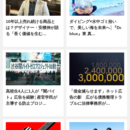
10年以上売れ続ける商品と
ダイビング×水中ゴミ拾い
は？デザイナー・安積伸が語
で、美しい海を未来へ│『Dr.
る「長く価値を生む…
blue』東 真…
ニュース
ニュース
高校生4人に1人が『闇バイ
「借金減らせます」ネット広
ト』広告を経験│産官学民が
告の影 広がる債務整理トラ
主導する防止プロジ…
ブルに法律事務所が…
ニュース
ニュース