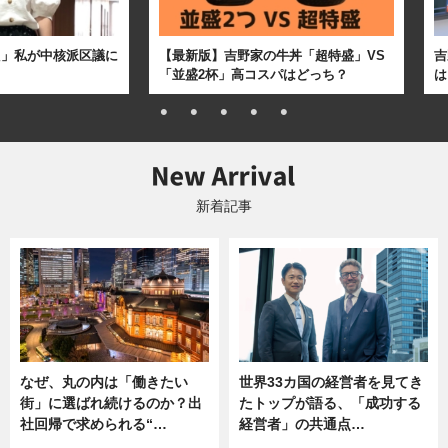
た」私が中核派区議に
【最新版】吉野家の牛丼「超特盛」VS
吉
「並盛2杯」高コスパはどっち？
は
新着記事
なぜ、丸の内は「働きたい
世界33カ国の経営者を見てき
街」に選ばれ続けるのか？出
たトップが語る、「成功する
社回帰で求められる“…
経営者」の共通点…