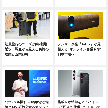
ニュース
ニュース
社員旅行のニーズが約7割増│
デンマーク発『Jabra』が見
近ツー調査から見える実施の
据える“オンライン会議革命”
理由と企業戦略
日本市場へ…
ニュース
ニュース
“デジタル慣れ”の若者ほど危
搭載AIが戦術をアドバイス。
険？AIで巧妙化するオンライ
5万円台で登場したミドルゲ