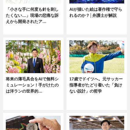
「小さな手に何度も針を刺し
AIが描いた絵は著作権で守ら
たくない…」現場の悲痛な訴
れるのか？│弁護士が解説
えから開発されたア…
ニュース
ニュース
将来の薄毛具合をAIで無料シ
17歳でドイツへ。元サッカー
ミュレーション！手がけたの
指導者がたどり着いた「負け
は洋ランの世界的…
ない設計」の哲学
ニュース
ニュース
sponsored by 河野メリクロン