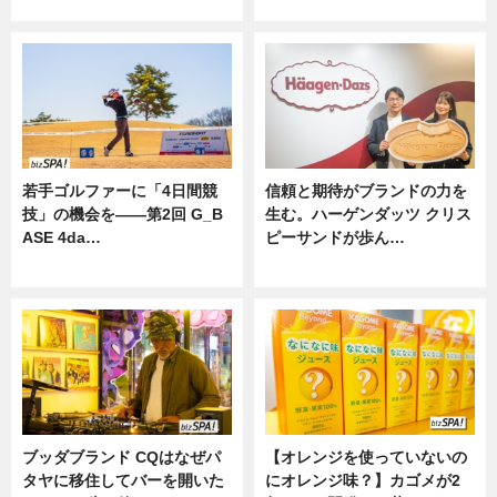
ニュース
若手ゴルファーに「4日間競
信頼と期待がブランドの力を
技」の機会を——第2回 G_B
生む。ハーゲンダッツ クリス
ASE 4da…
ピーサンドが歩ん…
ニュース
ニュース
ブッダブランド CQはなぜパ
【オレンジを使っていないの
タヤに移住してバーを開いた
にオレンジ味？】カゴメが2