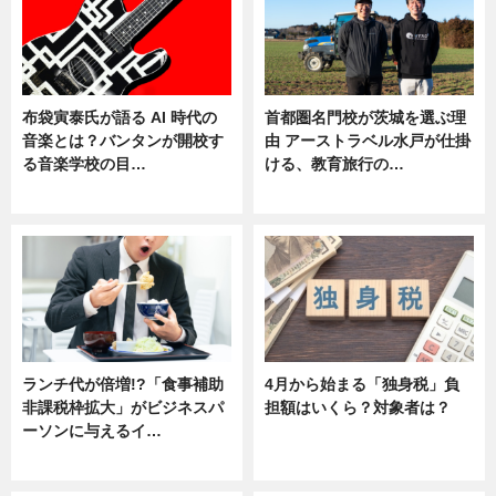
布袋寅泰氏が語る AI 時代の
首都圏名門校が茨城を選ぶ理
音楽とは？バンタンが開校す
由 アーストラベル水戸が仕掛
る音楽学校の目…
ける、教育旅行の…
ニュース
ニュース
ランチ代が倍増!?「食事補助
4月から始まる「独身税」負
非課税枠拡大」がビジネスパ
担額はいくら？対象者は？
ーソンに与えるイ…
ニュース
ニュース