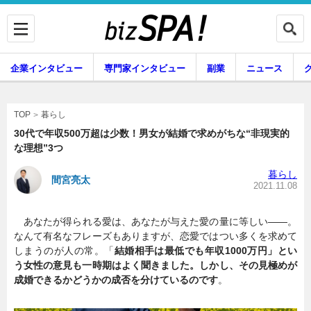
企業インタビュー
専門家インタビュー
副業
ニュース
暮らし
エンタメ
暮らし
TOP
30代で年収500万超は少数！男女が結婚で求めがちな“非現実的
な理想”3つ
企業インタビュー
専門家インタビュー
暮らし
間宮亮太
2021.11.08
あなたが得られる愛は、あなたが与えた愛の量に等しい――。
副業
ニュース
なんて有名なフレーズもありますが、恋愛ではつい多くを求めて
しまうのが人の常。「
結婚相手は最低でも年収1000万円」とい
う女性の意見も一時期はよく聞きました。しかし、その見極めが
成婚できるかどうかの成否を分けているのです
。
グルメ
スキル