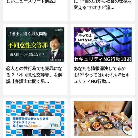
しいニュースワード解説】
に！“個の力から社会の仕様を
変える”カオナビ流…
ニュース
企業インタビュー
恋人との性行為でも犯罪にな
あなたも情報漏洩してるか
る？「不同意性交等罪」を解
も!?“やってはいけない”セキ
説【弁護士に聞く男…
ュリティNG行動…
専門家インタビュー
専門家インタビュー