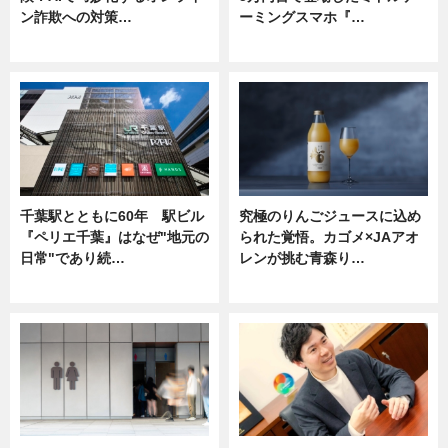
ン詐欺への対策…
ーミングスマホ『…
ニュース
ニュース
千葉駅とともに60年 駅ビル
究極のりんごジュースに込め
『ペリエ千葉』はなぜ"地元の
られた覚悟。カゴメ×JAアオ
日常"であり続…
レンが挑む青森り…
ニュース
ニュース