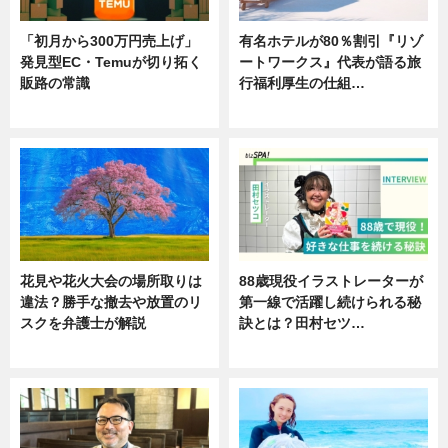
「初月から300万円売上げ」
有名ホテルが80％割引『リゾ
発見型EC・Temuが切り拓く
ートワークス』代表が語る旅
販路の常識
行福利厚生の仕組…
ニュース
ニュース
花見や花火大会の場所取りは
88歳現役イラストレーターが
違法？勝手な撤去や放置のリ
第一線で活躍し続けられる秘
スクを弁護士が解説
訣とは？田村セツ…
ニュース
専門家インタビュー