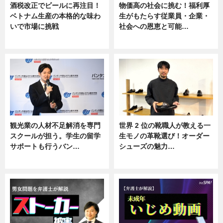
酒税改正でビールに再注目！
物価高の社会に挑む！福利厚
ベトナム生産の本格的な味わ
生がもたらす従業員・企業・
いで市場に挑戦
社会への恩恵と可能…
ニュース
ニュース
観光業の人材不足解消を専門
世界 2 位の靴職人が教える一
スクールが担う。学生の留学
生モノの革靴選び！オーダー
サポートも行うバン…
シューズの魅力…
ニュース, 企業インタビュー
ニュース, 専門家インタビュー