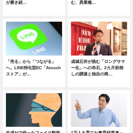
が磨き続…
む、異業種…
ニュース
ニュース
「売る」から「つながる」
成城石井が挑む「ロングサマ
へ。LINE特化型EC「Atouch
ー化」への布石。2カ月前倒
ストア」が…
しの調達と独自の商…
ニュース
ニュース
生成AIで作ったフェイク動画
1万人を育てた教育経営者・