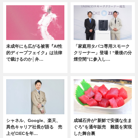
未成年にも広がる被害『AI性
「家庭用タバコ専用スモーク
的ディープフェイク』は法律
クリーナー」登場！“最後の分
で裁けるのか│弁…
煙空間”に参入し…
ニュース
ニュース
シャネル、Google、楽天、
成城石井が"新鮮で安価な生ま
異色キャリア社長が語る 売
ぐろ"を通年販売 難題を実現
上ゼロECを年…
した舞台裏