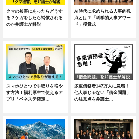
クマの被害にあったらどうす
AI時代に求められる人事的観
る？ケガをしたら補償される
点とは？「科学的人事アワー
のか弁護士が解説
ド」授賞式
専門家インタビュー
ニュース
スマホひとつで手取りを増や
多重債務者147万人に急増！
す方法！福利厚生で使えるア
他人事じゃない「借金問題」
プリ「ベネステ確定…
の注意点を弁護士…
企業インタビュー
専門家インタビュー