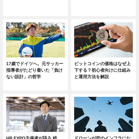
ニュース
sponsored by 河野メリクロン
17歳でドイツへ。元サッカー
ビットコインの価格はなぜ上
指導者がたどり着いた「負け
下する？初心者向けに仕組み
ない設計」の哲学
と運用方法を解説
ニュース
ニュース
HR EXPO主催者が語る 総
ドローンが空のインフラにな