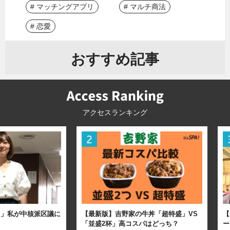
# マッチングアプリ
# マルチ商法
# 恋愛
おすすめ記事
アクセスランキング
た」私が中核派区議に
【最新版】吉野家の牛丼「超特盛」VS
【
「並盛2杯」高コスパはどっち？
ー