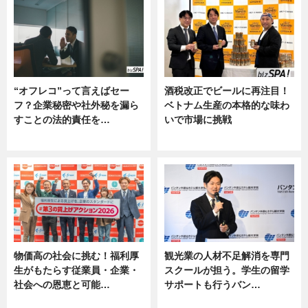
“オフレコ”って言えばセー
酒税改正でビールに再注目！
フ？企業秘密や社外秘を漏ら
ベトナム生産の本格的な味わ
すことの法的責任を…
いで市場に挑戦
ニュース, 専門家インタビュー
ニュース
物価高の社会に挑む！福利厚
観光業の人材不足解消を専門
生がもたらす従業員・企業・
スクールが担う。学生の留学
社会への恩恵と可能…
サポートも行うバン…
ニュース
ニュース, 企業インタビュー