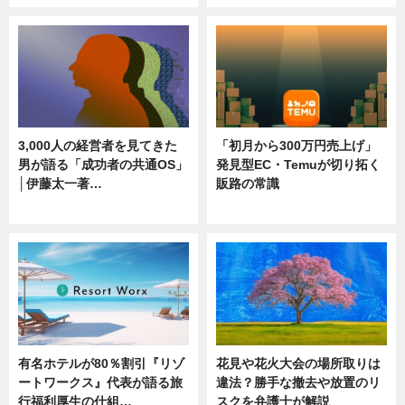
3,000人の経営者を見てきた
「初月から300万円売上げ」
男が語る「成功者の共通OS」
発見型EC・Temuが切り拓く
│伊藤太一著…
販路の常識
ニュース
ニュース
有名ホテルが80％割引『リゾ
花見や花火大会の場所取りは
ートワークス』代表が語る旅
違法？勝手な撤去や放置のリ
行福利厚生の仕組…
スクを弁護士が解説