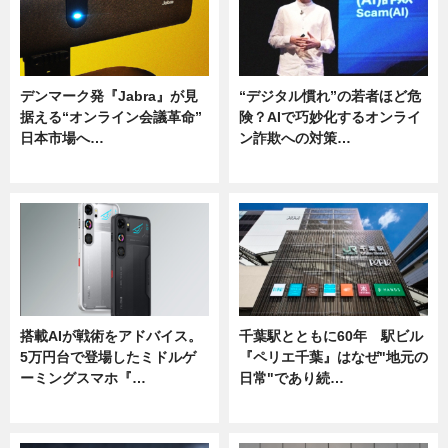
デンマーク発『Jabra』が見
“デジタル慣れ”の若者ほど危
据える“オンライン会議革命”
険？AIで巧妙化するオンライ
日本市場へ…
ン詐欺への対策…
ニュース
ニュース
搭載AIが戦術をアドバイス。
千葉駅とともに60年 駅ビル
5万円台で登場したミドルゲ
『ペリエ千葉』はなぜ"地元の
ーミングスマホ『…
日常"であり続…
ニュース
ニュース