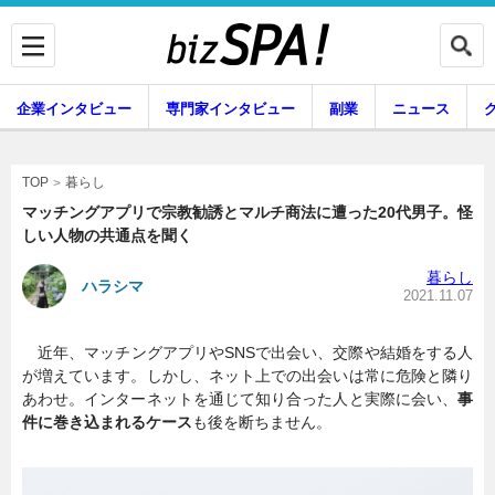
企業インタビュー
専門家インタビュー
副業
ニュース
暮らし
エンタメ
暮らし
TOP
マッチングアプリで宗教勧誘とマルチ商法に遭った20代男子。怪
しい人物の共通点を聞く
企業インタビュー
専門家インタビュー
暮らし
ハラシマ
2021.11.07
近年、マッチングアプリやSNSで出会い、交際や結婚をする人
副業
ニュース
が増えています。しかし、ネット上での出会いは常に危険と隣り
あわせ。インターネットを通じて知り合った人と実際に会い、
事
件に巻き込まれるケース
も後を断ちません。
グルメ
スキル