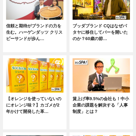
信頼と期待がブランドの力を
ブッダブランド CQはなぜパ
生む。ハーゲンダッツ クリス
タヤに移住してバーを開いた
ピーサンドが歩ん…
のか？60歳の節…
ニュース
ニュース
【オレンジを使っていないの
賃上げ率9.5%の会社も！中小
にオレンジ味？】カゴメが2
企業の課題を解決する「人事
年かけて開発した革…
制度」とは？
グルメ, ニュース, 企業インタビュ
ニュース
ー