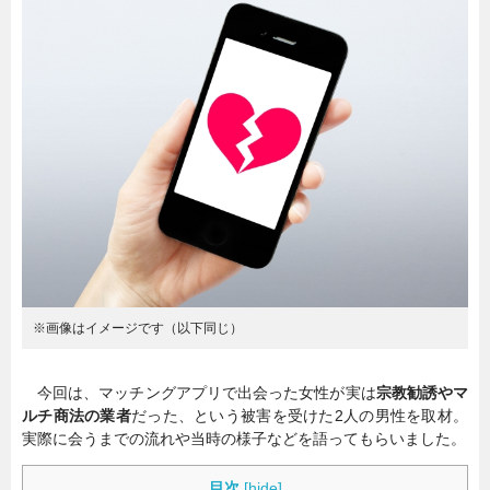
暮らし
エンタメ
連載一覧
※画像はイメージです（以下同じ）
今回は、マッチングアプリで出会った女性が実は
宗教勧誘やマ
ルチ商法の業者
だった、という被害を受けた2人の男性を取材。
実際に会うまでの流れや当時の様子などを語ってもらいました。
目次
[
hide
]