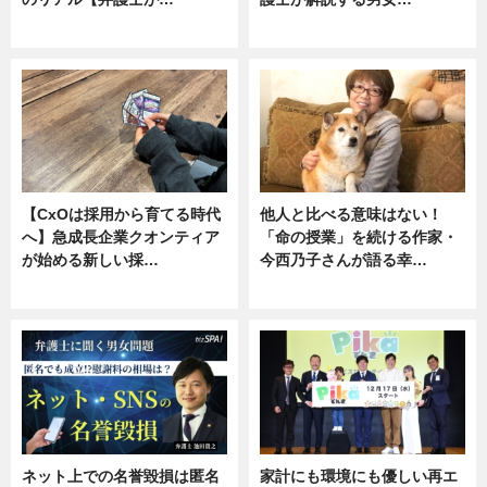
ニュース, 専門家インタビュー
専門家インタビュー
【CxOは採用から育てる時代
他人と比べる意味はない！
へ】急成長企業クオンティア
「命の授業」を続ける作家・
が始める新しい採…
今西乃子さんが語る幸…
ニュース
専門家インタビュー
ネット上での名誉毀損は匿名
家計にも環境にも優しい再エ