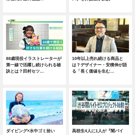
ニュース
ニュース
88歳現役イラストレーターが
10年以上売れ続ける商品と
第一線で活躍し続けられる秘
は？デザイナー・安積伸が語
訣とは？田村セツ…
る「長く価値を生む…
専門家インタビュー
ニュース
ダイビング×水中ゴミ拾い
高校生4人に1人が『闇バイ