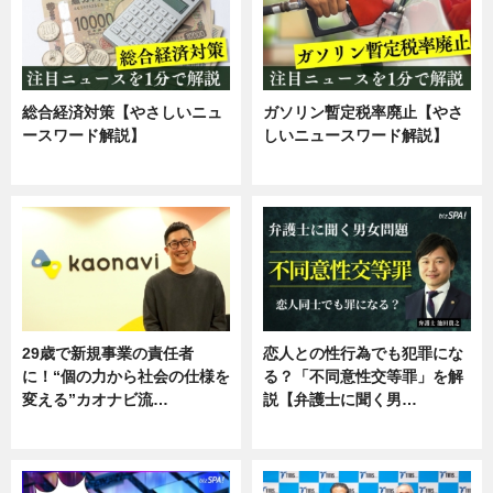
総合経済対策【やさしいニュ
ガソリン暫定税率廃止【やさ
ースワード解説】
しいニュースワード解説】
ニュース
ニュース
29歳で新規事業の責任者
恋人との性行為でも犯罪にな
に！“個の力から社会の仕様を
る？「不同意性交等罪」を解
変える”カオナビ流…
説【弁護士に聞く男…
企業インタビュー
専門家インタビュー