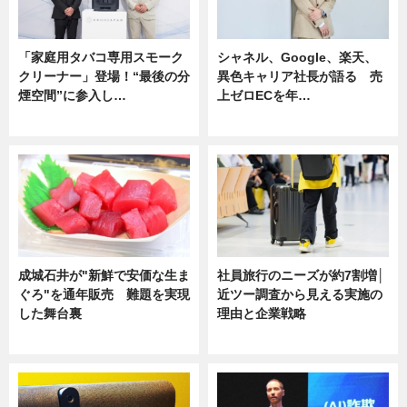
「家庭用タバコ専用スモーク
シャネル、Google、楽天、
クリーナー」登場！“最後の分
異色キャリア社長が語る 売
煙空間”に参入し…
上ゼロECを年…
ニュース
ニュース
成城石井が"新鮮で安価な生ま
社員旅行のニーズが約7割増│
ぐろ"を通年販売 難題を実現
近ツー調査から見える実施の
した舞台裏
理由と企業戦略
ニュース
ニュース