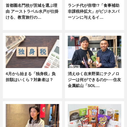
首都圏名門校が茨城を選ぶ理
ランチ代が倍増!?「食事補助
由 アーストラベル水戸が仕掛
非課税枠拡大」がビジネスパ
ける、教育旅行の…
ーソンに与えるイ…
ニュース
ニュース
4月から始まる「独身税」負
消えゆく在来野菜にテクノロ
担額はいくら？対象者は？
ジーは何ができるのか──住友
金属鉱山「SOL…
ニュース
ニュース