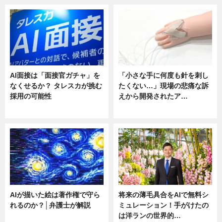
AI面接は「面接官ガチャ」を
「小さな手に何度も針を刺し
なくせるか？ タレスカが挑む
たくない…」現場の悲痛な訴
採用の可能性
えから開発されたア…
ニュース
ニュース
AIが描いた絵は著作権で守ら
将来の薄毛具合をAIで無料シ
れるのか？│弁護士が解説
ミュレーション！手がけたの
は洋ランの世界的…
ニュース