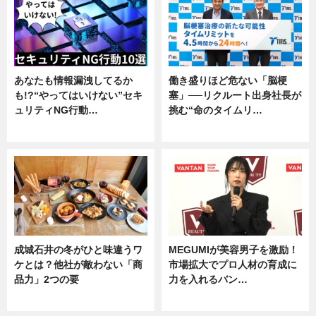
あなたも情報漏洩してるか
働き盛りほど危ない「脳梗
も!?“やってはいけない”セキ
塞」──リクルート出身社長が
ュリティNG行動…
挑む“命のタイムリ…
専門家インタビュー
企業インタビュー
成城石井の冬がひと味違うワ
MEGUMIが美容男子を激励！
ケとは？他社が敵わない「商
市場拡大でプロ人材の育成に
品力」2つの要
力を入れるバン…
グルメ
企業インタビュー