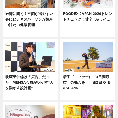
医師に聞く！不調が出やすい
FOODEX JAPAN 2026トレン
春にビジネスパーソンが気を
ドチェック！甘辛“Swicy”…
つけたい健康管理
ニュース
ニュース
映画予告編は「広告」だっ
若手ゴルファーに「4日間競
た！MENSA会員が明かす“人
技」の機会を——第2回 G_B
を動かす設計図”
ASE 4da…
ニュース
ニュース