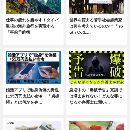
仕事の疲れを癒やす！タイパ
世界を変える若手社会起業家
重視の海外旅行を実現する
は何を考えているのか？「Yo
「事前予約術」
uth Co:L…
暮らし
スキル
婚活アプリで独身偽装の男性
急増中の「爆破予告」冗談で
に55万円支払い命令！「貞操
は済まされない！どんな罪に
権」とは何かを弁…
なるか弁護士に聞い…
専門家インタビュー
専門家インタビュー