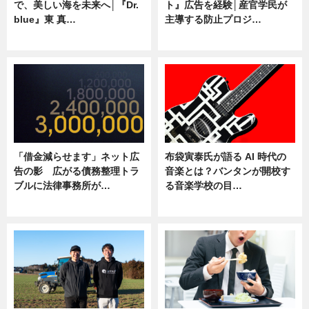
で、美しい海を未来へ│『Dr.
ト』広告を経験│産官学民が
blue』東 真…
主導する防止プロジ…
ニュース
ニュース
「借金減らせます」ネット広
布袋寅泰氏が語る AI 時代の
告の影 広がる債務整理トラ
音楽とは？バンタンが開校す
ブルに法律事務所が…
る音楽学校の目…
ニュース
ニュース