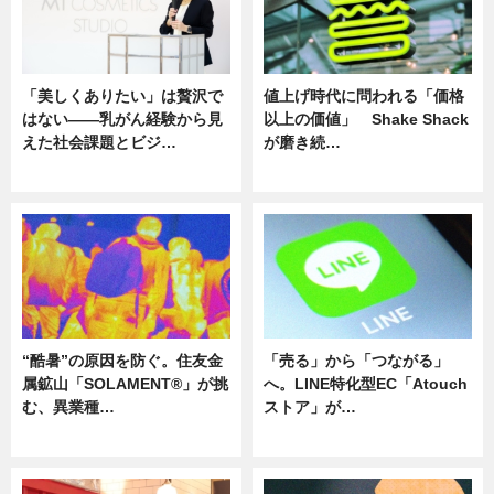
「美しくありたい」は贅沢で
値上げ時代に問われる「価格
はない――乳がん経験から見
以上の価値」 Shake Shack
えた社会課題とビジ…
が磨き続…
ニュース
ニュース
“酷暑”の原因を防ぐ。住友金
「売る」から「つながる」
属鉱山「SOLAMENT®」が挑
へ。LINE特化型EC「Atouch
む、異業種…
ストア」が…
ニュース
ニュース