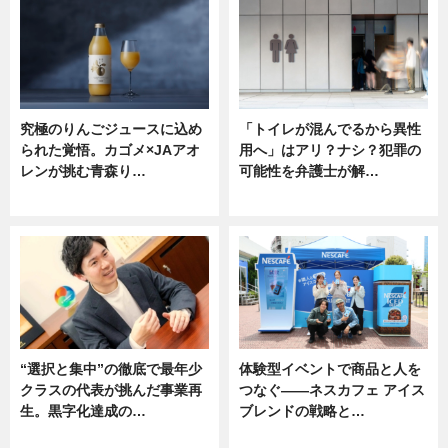
究極のりんごジュースに込め
「トイレが混んでるから異性
られた覚悟。カゴメ×JAアオ
用へ」はアリ？ナシ？犯罪の
レンが挑む青森り…
可能性を弁護士が解…
ニュース
ニュース, 専門家インタビュー
“選択と集中”の徹底で最年少
体験型イベントで商品と人を
クラスの代表が挑んだ事業再
つなぐ――ネスカフェ アイス
生。黒字化達成の…
ブレンドの戦略と…
ニュース
ニュース