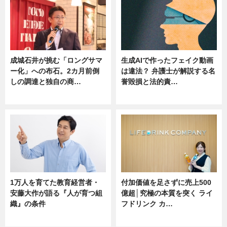
成城石井が挑む「ロングサマ
生成AIで作ったフェイク動画
ー化」への布石。2カ月前倒
は違法？ 弁護士が解説する名
しの調達と独自の商…
誉毀損と法的責…
ニュース
ニュース
1万人を育てた教育経営者・
付加価値を足さずに売上500
安藤大作が語る『人が育つ組
億超│究極の本質を突く ライ
織』の条件
フドリンク カ…
ニュース
ニュース