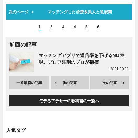
次のページ
マッチングした清楚系美人と急展開
1
2
3
4
5
6
前回の記事
マッチングアプリで返信率を下げるNG表
現。プロフ添削のプロが指摘
2021.09.11
一番最初の記事
前の記事
次の記事
モテるアラサーの教科書の一覧へ
人気タグ