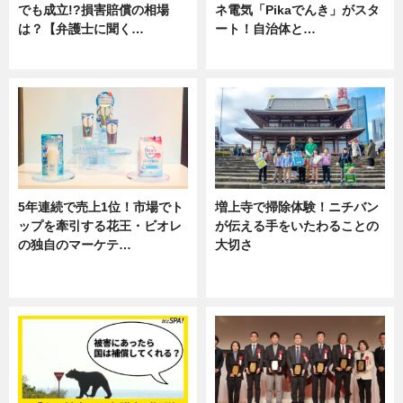
でも成立!?損害賠償の相場
ネ電気「Pikaでんき」がスタ
は？【弁護士に聞く…
ート！自治体と…
専門家インタビュー
ニュース
5年連続で売上1位！市場でト
増上寺で掃除体験！ニチバン
ップを牽引する花王・ビオレ
が伝える手をいたわることの
の独自のマーケテ…
大切さ
ニュース, 暮らし
ニュース, 企業インタビュー, 暮ら
し