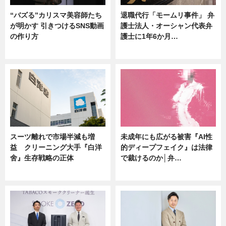
“バズる”カリスマ美容師たち
退職代行「モームリ事件」 弁
が明かす 引きつけるSNS動画
護士法人・オーシャン代表弁
の作り方
護士に1年6か月…
ニュース
ニュース
スーツ離れで市場半減も増
未成年にも広がる被害『AI性
益 クリーニング大手『白洋
的ディープフェイク』は法律
舍』生存戦略の正体
で裁けるのか│弁…
企業インタビュー
ニュース