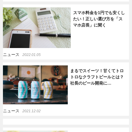
暮らし
エンタメ
スマホ料金を1円でも安くし
たい！正しい選び方を「ス
マホ店長」に聞く
連載一覧
ニュース
2022.01.05
まるでスイーツ！甘くてトロ
トロなクラフトビールとは？
社長のビール開発に…
ニュース
2021.12.02