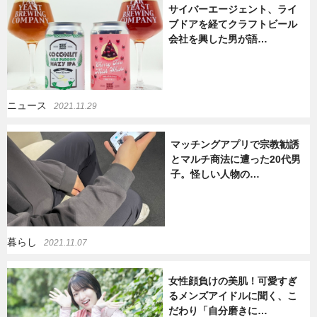
サイバーエージェント、ライ
ブドアを経てクラフトビール
会社を興した男が語…
ニュース
2021.11.29
マッチングアプリで宗教勧誘
とマルチ商法に遭った20代男
子。怪しい人物の…
暮らし
2021.11.07
女性顔負けの美肌！可愛すぎ
るメンズアイドルに聞く、こ
だわり「自分磨きに…