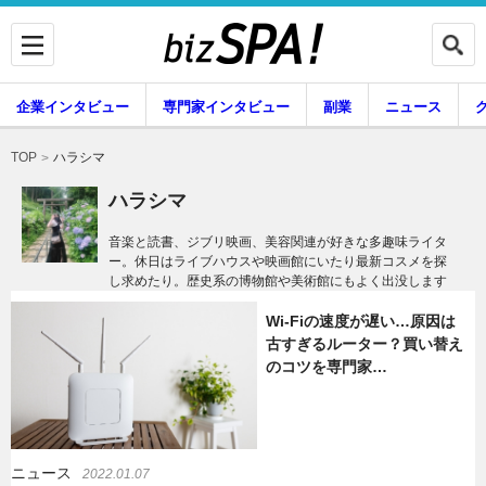
企業インタビュー
専門家インタビュー
副業
ニュース
暮らし
エンタメ
ハラシマ
TOP
ハラシマ
音楽と読書、ジブリ映画、美容関連が好きな多趣味ライタ
ー。休日はライブハウスや映画館にいたり最新コスメを探
企業インタビュー
専門家インタビュー
し求めたり。歴史系の博物館や美術館にもよく出没します
Wi-Fiの速度が遅い…原因は
古すぎるルーター？買い替え
副業
ニュース
のコツを専門家…
グルメ
スキル
ニュース
2022.01.07