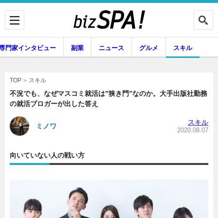
専門家インタビュー
副業
ニュース
グルメ
スキル
スキル
TOP
不況でも、なぜマスコミ就活は”狭き門”なのか。大手出版社勤務
の就活ブロガーが出した答え
企業インタビュー
専門家インタビュー
スキル
ミノワ
2020.08.07
向いていない人の戦い方
副業
ニュース
グルメ
スキル