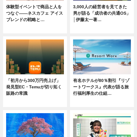
体験型イベントで商品と人を
3,000人の経営者を見てきた
つなぐ――ネスカフェ アイス
男が語る「成功者の共通OS」
ブレンドの戦略と…
│伊藤太一著…
ニュース
ニュース
「初月から300万円売上げ」
有名ホテルが80％割引『リゾ
発見型EC・Temuが切り拓く
ートワークス』代表が語る旅
販路の常識
行福利厚生の仕組…
ニュース
ニュース