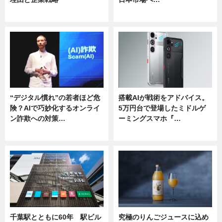
ニュース
ニュース
“デジタル慣れ”の若者ほど危
搭載AIが戦術をアドバイス。
険？AIで巧妙化するオンライ
5万円台で登場したミドルゲ
ン詐欺への対策…
ーミングスマホ『…
ニュース
ニュース
千葉駅とともに60年 駅ビル
究極のりんごジュースに込め