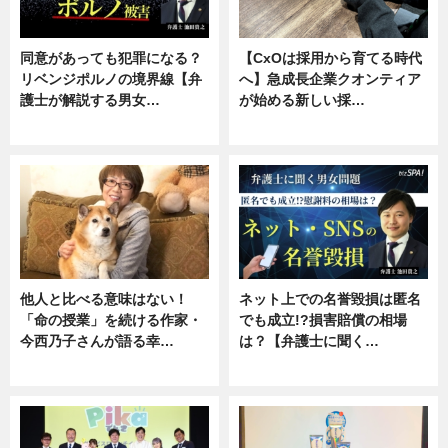
同意があっても犯罪になる？
【CxOは採用から育てる時代
リベンジポルノの境界線【弁
へ】急成長企業クオンティア
護士が解説する男女…
が始める新しい採…
専門家インタビュー
ニュース
他人と比べる意味はない！
ネット上での名誉毀損は匿名
「命の授業」を続ける作家・
でも成立!?損害賠償の相場
今西乃子さんが語る幸…
は？【弁護士に聞く…
専門家インタビュー
専門家インタビュー