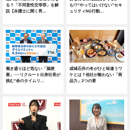
る？「不同意性交等罪」を解
も!?“やってはいけない”セキ
説【弁護士に聞く男…
ュリティNG行動…
専門家インタビュー
専門家インタビュー
働き盛りほど危ない「脳梗
成城石井の冬がひと味違うワ
塞」──リクルート出身社長が
ケとは？他社が敵わない「商
挑む“命のタイムリ…
品力」2つの要
企業インタビュー
グルメ