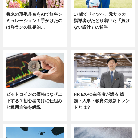
将来の薄毛具合をAIで無料シ
17歳でドイツへ。元サッカー
ミュレーション！手がけたの
指導者がたどり着いた「負け
は洋ランの世界的…
ない設計」の哲学
ニュース
ニュース
sponsored by 河野メリクロン
ビットコインの価格はなぜ上
HR EXPO主催者が語る 総
下する？初心者向けに仕組み
務・人事・教育の最新トレン
と運用方法を解説
ドとは？
ニュース
ニュース