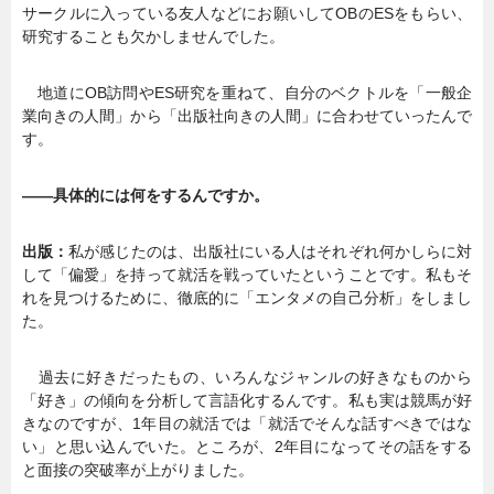
サークルに入っている友人などにお願いしてOBのESをもらい、
研究することも欠かしませんでした。
地道にOB訪問やES研究を重ねて、自分のベクトルを「一般企
業向きの人間」から「出版社向きの人間」に合わせていったんで
す。
――具体的には何をするんですか。
出版：
私が感じたのは、出版社にいる人はそれぞれ何かしらに対
して「偏愛」を持って就活を戦っていたということです。私もそ
れを見つけるために、徹底的に「エンタメの自己分析」をしまし
た。
過去に好きだったもの、いろんなジャンルの好きなものから
「好き」の傾向を分析して言語化するんです。私も実は競馬が好
きなのですが、1年目の就活では「就活でそんな話すべきではな
い」と思い込んでいた。ところが、2年目になってその話をする
と面接の突破率が上がりました。