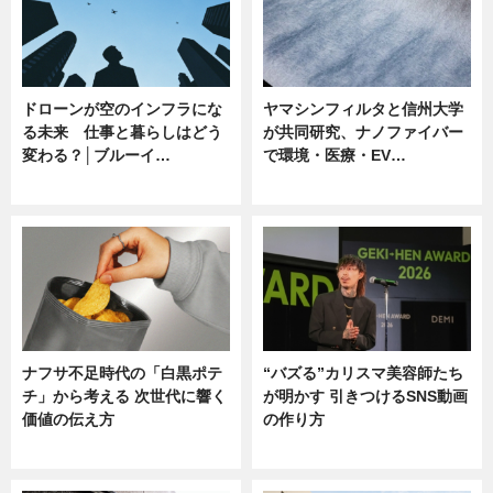
ドローンが空のインフラにな
ヤマシンフィルタと信州大学
る未来 仕事と暮らしはどう
が共同研究、ナノファイバー
変わる？│ブルーイ…
で環境・医療・EV…
ニュース
ニュース
ナフサ不足時代の「白黒ポテ
“バズる”カリスマ美容師たち
チ」から考える 次世代に響く
が明かす 引きつけるSNS動画
価値の伝え方
の作り方
ニュース
ニュース