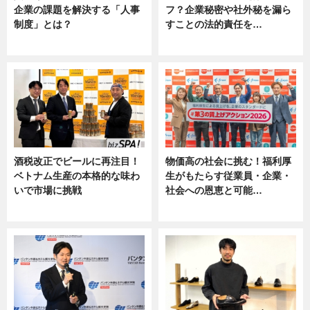
企業の課題を解決する「人事
フ？企業秘密や社外秘を漏ら
制度」とは？
すことの法的責任を…
ニュース
ニュース, 専門家インタビュー
酒税改正でビールに再注目！
物価高の社会に挑む！福利厚
ベトナム生産の本格的な味わ
生がもたらす従業員・企業・
いで市場に挑戦
社会への恩恵と可能…
ニュース
ニュース