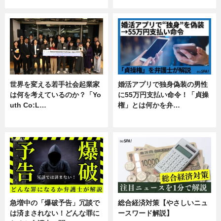
専門家インタビュー
暮らし
世界を変える若手社会起業家
婚活アプリで独身偽装の男性
は何を考えているのか？「Yo
に55万円支払い命令！「貞操
uth Co:L…
権」とは何かを弁…
スキル
専門家インタビュー
急増中の「爆破予告」冗談で
総合経済対策【やさしいニュ
は済まされない！どんな罪に
ースワード解説】