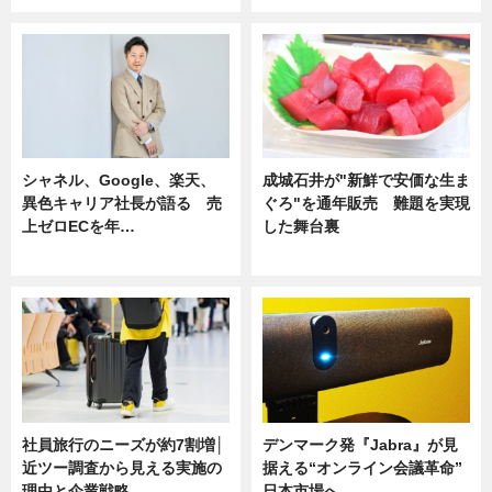
シャネル、Google、楽天、
成城石井が"新鮮で安価な生ま
異色キャリア社長が語る 売
ぐろ"を通年販売 難題を実現
上ゼロECを年…
した舞台裏
ニュース
ニュース
社員旅行のニーズが約7割増│
デンマーク発『Jabra』が見
近ツー調査から見える実施の
据える“オンライン会議革命”
理由と企業戦略
日本市場へ…