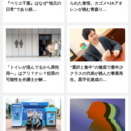
『ペリエ千葉』はなぜ"地元の
られた覚悟。カゴメ×JAアオ
日常"であり続…
レンが挑む青森り…
ニュース
ニュース
「トイレが混んでるから異性
“選択と集中”の徹底で最年少
用へ」はアリ？ナシ？犯罪の
クラスの代表が挑んだ事業再
可能性を弁護士が解…
生。黒字化達成の…
ニュース, 専門家インタビュー
ニュース