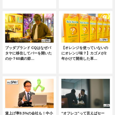
ニュース
ニュース
ブッダブランド CQはなぜパ
【オレンジを使っていないの
タヤに移住してバーを開いた
にオレンジ味？】カゴメが2
のか？60歳の節…
年かけて開発した革…
ニュース
グルメ, ニュース, 企業インタビュ
ー
賃上げ率9.5%の会社も！中小
“オフレコ”って言えばセー