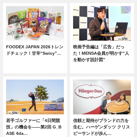
FOODEX JAPAN 2026トレン
映画予告編は「広告」だっ
ドチェック！甘辛“Swicy”…
た！MENSA会員が明かす“人
を動かす設計図”
ニュース
ニュース
若手ゴルファーに「4日間競
信頼と期待がブランドの力を
技」の機会を——第2回 G_B
生む。ハーゲンダッツ クリス
ASE 4da…
ピーサンドが歩ん…