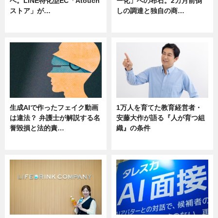
へ。LINE特化型EC「Atouch
ー化」への布石。2カ月前倒
ストア」が…
しの調達と独自の商…
ニュース
ニュース
生成AIで作ったフェイク動画
1万人を育てた教育経営者・
は違法？ 弁護士が解説する名
安藤大作が語る『人が育つ組
誉毀損と法的責…
織』の条件
ニュース
ニュース