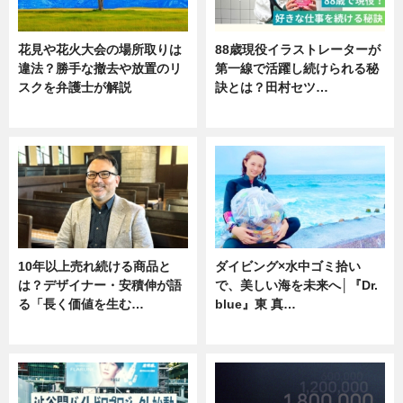
花見や花火大会の場所取りは
88歳現役イラストレーターが
違法？勝手な撤去や放置のリ
第一線で活躍し続けられる秘
スクを弁護士が解説
訣とは？田村セツ…
ニュース
専門家インタビュー
10年以上売れ続ける商品と
ダイビング×水中ゴミ拾い
は？デザイナー・安積伸が語
で、美しい海を未来へ│『Dr.
る「長く価値を生む…
blue』東 真…
ニュース
ニュース