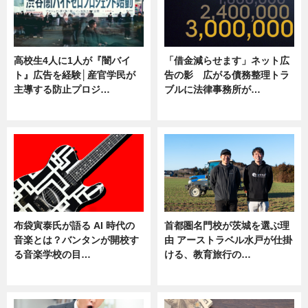
高校生4人に1人が『闇バイ
「借金減らせます」ネット広
ト』広告を経験│産官学民が
告の影 広がる債務整理トラ
主導する防止プロジ…
ブルに法律事務所が…
ニュース
ニュース
布袋寅泰氏が語る AI 時代の
首都圏名門校が茨城を選ぶ理
音楽とは？バンタンが開校す
由 アーストラベル水戸が仕掛
る音楽学校の目…
ける、教育旅行の…
ニュース
ニュース