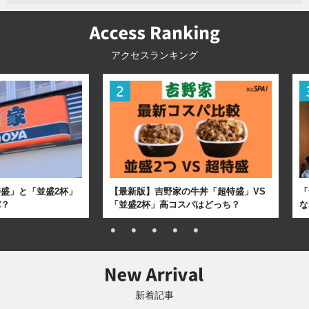
アクセスランキング
盛」と「並盛2杯」
【最新版】吉野家の牛丼「超特盛」VS
「
パ？
「並盛2杯」高コスパはどっち？
な
新着記事