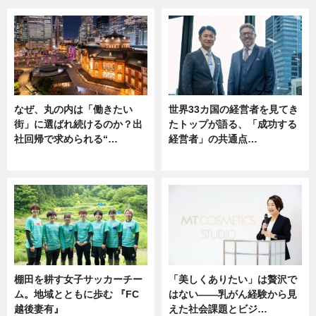
なぜ、丸の内は「働きたい
世界33カ国の経営者を見てき
街」に選ばれ続けるのか？出
たトップが語る、「成功する
社回帰で求められる“…
経営者」の共通点…
ニュース
ニュース
棚田を耕す女子サッカーチー
「美しくありたい」は贅沢で
ム。地域とともに歩む 『FC
はない――乳がん経験から見
越後妻有』
えた社会課題とビジ…