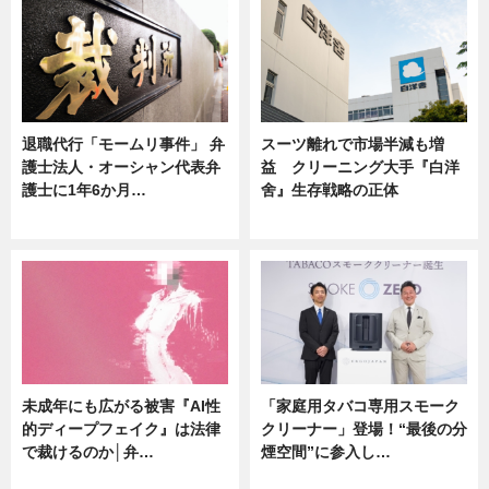
退職代行「モームリ事件」 弁
スーツ離れで市場半減も増
護士法人・オーシャン代表弁
益 クリーニング大手『白洋
護士に1年6か月…
舍』生存戦略の正体
ニュース
企業インタビュー
未成年にも広がる被害『AI性
「家庭用タバコ専用スモーク
的ディープフェイク』は法律
クリーナー」登場！“最後の分
で裁けるのか│弁…
煙空間”に参入し…
ニュース
ニュース