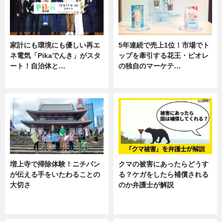
家計にも環境にも優しい再エ
5年連続で売上1位！市場でト
ネ電気「Pikaでんき」がスタ
ップを牽引する花王・ビオレ
ート！自治体と…
の独自のマーケテ…
ニュース
ニュース, 暮らし
増上寺で掃除体験！ニチバン
クマの被害にあったらどうす
が伝える手をいたわることの
る？ケガをしたら補償される
大切さ
のか弁護士が解説
ニュース, 企業インタビュー, 暮ら
専門家インタビュー
し