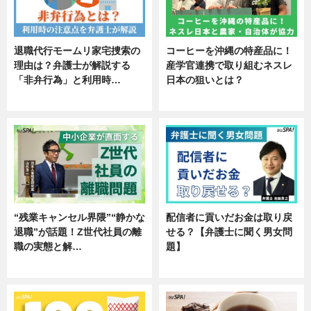
退職代行モームリ家宅捜索の
コーヒーを沖縄の特産品に！
理由は？弁護士が解説する
産学官連携で取り組むネスレ
「非弁行為」と利用時…
日本の狙いとは？
専門家インタビュー
企業インタビュー
“残業キャンセル界隈”“静かな
配信者に貢いだお金は取り戻
退職”が話題！Z世代社員の離
せる？【弁護士に聞く男女問
職の実態と解…
題】
企業インタビュー
専門家インタビュー