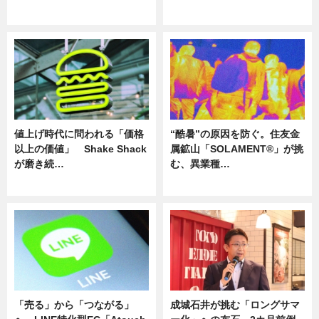
ニュース
ニュース
値上げ時代に問われる「価格
“酷暑”の原因を防ぐ。住友金
以上の価値」 Shake Shack
属鉱山「SOLAMENT®」が挑
が磨き続…
む、異業種…
ニュース
ニュース
「売る」から「つながる」
成城石井が挑む「ロングサマ