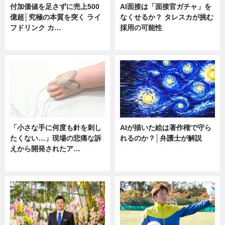
付加価値を足さずに売上500
AI面接は「面接官ガチャ」を
億超│究極の本質を突く ライ
なくせるか？ タレスカが挑む
フドリンク カ…
採用の可能性
ニュース
ニュース
「小さな手に何度も針を刺し
AIが描いた絵は著作権で守ら
たくない…」現場の悲痛な訴
れるのか？│弁護士が解説
えから開発されたア…
ニュース
ニュース