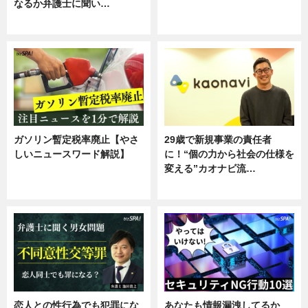
なるか弁護士に聞い…
ニュース
専門家インタビュー
ガソリン暫定税率廃止【やさ
29歳で新規事業の責任者
しいニュースワード解説】
に！“個の力から社会の仕様を
変える”カオナビ流…
ニュース
企業インタビュー
恋人との性行為でも犯罪にな
あなたも情報漏洩してるか