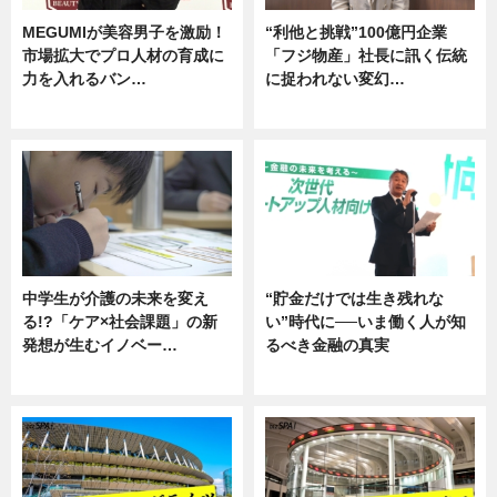
MEGUMIが美容男子を激励！
“利他と挑戦”100億円企業
市場拡大でプロ人材の育成に
「フジ物産」社長に訊く伝統
力を入れるバン…
に捉われない変幻…
企業インタビュー
ニュース
中学生が介護の未来を変え
“貯金だけでは生き残れな
る!?「ケア×社会課題」の新
い”時代に──いま働く人が知
発想が生むイノベー…
るべき金融の真実
ニュース
企業インタビュー