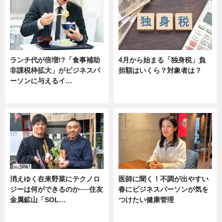
ランチ代が倍増!?「食事補助
4月から始まる「独身税」負
非課税枠拡大」がビジネスパ
担額はいくら？対象者は？
ーソンに与えるイ…
ニュース
ニュース
消えゆく在来野菜にテクノロ
医師に聞く！不調が出やすい
ジーは何ができるのか──住友
春にビジネスパーソンが気を
金属鉱山「SOL…
つけたい健康管理
ニュース
ニュース