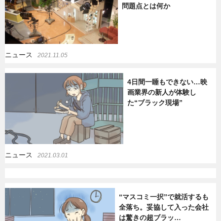
問題点とは何か
暮らし
エンタメ
ニュース
2021.11.05
連載一覧
4日間一睡もできない…映
画業界の新人が体験し
た“ブラック現場”
ニュース
2021.03.01
“マスコミ一択”で就活するも
全落ち。妥協して入った会社
は驚きの超ブラッ…