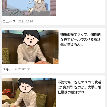
ニュース
2021.02.16
採用面接でラップ…個性的
な俺アピールでスベる就活
生が増えるわけ
スキル
2020.08.12
不況でも、なぜマスコミ就活
は”狭き門”なのか。大手出版
社勤務の就活ブロ…