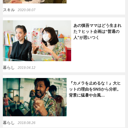
スキル
2020.08.07
あの慎吾ママはどう生まれ
た？ヒット企画は“普通の
人”が思いつく
暮らし
2019.04.12
『カメラを止めるな！』大ヒ
ットの理由をSNSから分析。
背景に猛暑や台風…
暮らし
2018.08.26