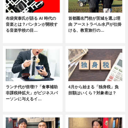
布袋寅泰氏が語る AI 時代の
首都圏名門校が茨城を選ぶ理
音楽とは？バンタンが開校す
由 アーストラベル水戸が仕掛
る音楽学校の目…
ける、教育旅行の…
ニュース
ニュース
ランチ代が倍増!?「食事補助
4月から始まる「独身税」負
非課税枠拡大」がビジネスパ
担額はいくら？対象者は？
ーソンに与えるイ…
ニュース
ニュース