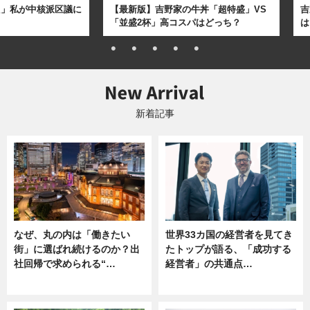
た」私が中核派区議に
【最新版】吉野家の牛丼「超特盛」VS
吉
「並盛2杯」高コスパはどっち？
は
新着記事
なぜ、丸の内は「働きたい
世界33カ国の経営者を見てき
街」に選ばれ続けるのか？出
たトップが語る、「成功する
社回帰で求められる“…
経営者」の共通点…
ニュース
ニュース