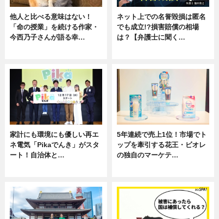
他人と比べる意味はない！
ネット上での名誉毀損は匿名
「命の授業」を続ける作家・
でも成立!?損害賠償の相場
今西乃子さんが語る幸…
は？【弁護士に聞く…
専門家インタビュー
専門家インタビュー
家計にも環境にも優しい再エ
5年連続で売上1位！市場でト
ネ電気「Pikaでんき」がスタ
ップを牽引する花王・ビオレ
ート！自治体と…
の独自のマーケテ…
ニュース
ニュース, 暮らし