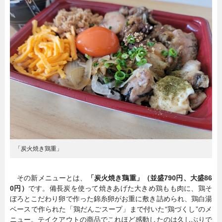
暮らし
エンタメ
連載一覧
「炭火焼き鶏重」
その新メニューとは、
「炭火焼き鶏重」（並盛790円、大盛86
0円）
です。備長炭を使って焼きあげた大きめ鶏もも肉に、鶏そ
ぼろとこだわり卵で作った錦糸卵がお重に敷き詰められ、鶏白湯
ベースで作られた「鶏だんごスープ」まで付いた“鶏づくし”のメ
ニュー。テイクアウトの商品でこれほど感動したのは久しぶりで