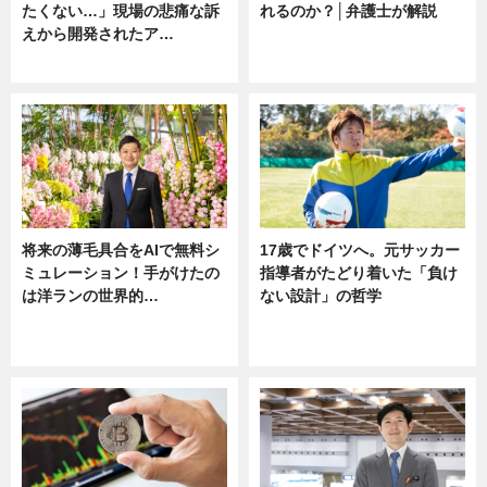
たくない…」現場の悲痛な訴
れるのか？│弁護士が解説
えから開発されたア…
ニュース
ニュース
将来の薄毛具合をAIで無料シ
17歳でドイツへ。元サッカー
ミュレーション！手がけたの
指導者がたどり着いた「負け
は洋ランの世界的…
ない設計」の哲学
ニュース
ニュース
sponsored by 河野メリクロン