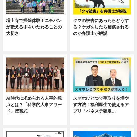
増上寺で掃除体験！ニチバン
クマの被害にあったらどうす
が伝える手をいたわることの
る？ケガをしたら補償される
大切さ
のか弁護士が解説
ニュース, 企業インタビュー, 暮ら
専門家インタビュー
し
AI時代に求められる人事的観
スマホひとつで手取りを増や
点とは？「科学的人事アワー
す方法！福利厚生で使えるア
ド」授賞式
プリ「ベネステ確定…
ニュース
企業インタビュー