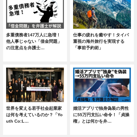
多重債務者147万人に急増！
仕事の疲れを癒やす！タイパ
他人事じゃない「借金問題」
重視の海外旅行を実現する
の注意点を弁護士…
「事前予約術」
専門家インタビュー
暮らし
世界を変える若手社会起業家
婚活アプリで独身偽装の男性
は何を考えているのか？「Yo
に55万円支払い命令！「貞操
uth Co:L…
権」とは何かを弁…
スキル
専門家インタビュー