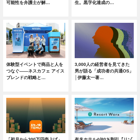
可能性を弁護士が解…
生。黒字化達成の…
ニュース, 専門家インタビュー
ニュース
体験型イベントで商品と人を
3,000人の経営者を見てきた
つなぐ――ネスカフェ アイス
男が語る「成功者の共通OS」
ブレンドの戦略と…
│伊藤太一著…
ニュース
ニュース
「初月から300万円売上げ」
有名ホテルが80％割引『リゾ