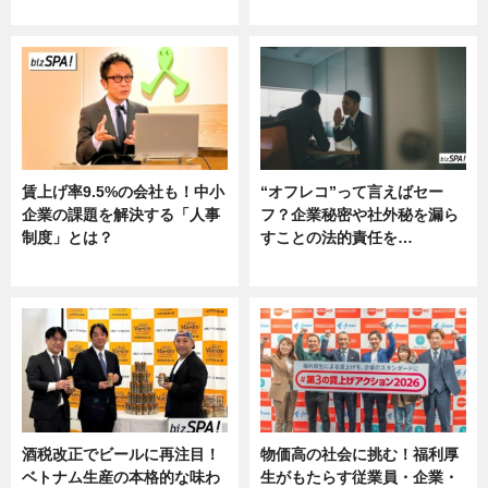
ー
賃上げ率9.5%の会社も！中小
“オフレコ”って言えばセー
企業の課題を解決する「人事
フ？企業秘密や社外秘を漏ら
制度」とは？
すことの法的責任を…
ニュース
ニュース, 専門家インタビュー
酒税改正でビールに再注目！
物価高の社会に挑む！福利厚
ベトナム生産の本格的な味わ
生がもたらす従業員・企業・