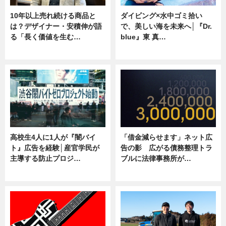
10年以上売れ続ける商品と
ダイビング×水中ゴミ拾い
は？デザイナー・安積伸が語
で、美しい海を未来へ│『Dr.
る「長く価値を生む…
blue』東 真…
ニュース
ニュース
高校生4人に1人が『闇バイ
「借金減らせます」ネット広
ト』広告を経験│産官学民が
告の影 広がる債務整理トラ
主導する防止プロジ…
ブルに法律事務所が…
ニュース
ニュース