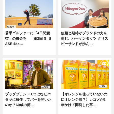
若手ゴルファーに「4日間競
信頼と期待がブランドの力を
技」の機会を——第2回 G_B
生む。ハーゲンダッツ クリス
ASE 4da…
ピーサンドが歩ん…
ニュース
ニュース
ブッダブランド CQはなぜパ
【オレンジを使っていないの
タヤに移住してバーを開いた
にオレンジ味？】カゴメが2
のか？60歳の節…
年かけて開発した革…
ニュース
グルメ, ニュース, 企業インタビュ