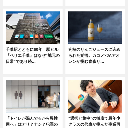
ニュース
ニュース
千葉駅とともに60年 駅ビル
究極のりんごジュースに込め
『ペリエ千葉』はなぜ"地元の
られた覚悟。カゴメ×JAアオ
日常"であり続…
レンが挑む青森り…
ニュース
ニュース
「トイレが混んでるから異性
“選択と集中”の徹底で最年少
用へ」はアリ？ナシ？犯罪の
クラスの代表が挑んだ事業再