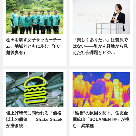
棚田を耕す女子サッカーチー
「美しくありたい」は贅沢で
ム。地域とともに歩む 『FC
はない――乳がん経験から見
越後妻有』
えた社会課題とビジ…
ニュース
ニュース
値上げ時代に問われる「価格
“酷暑”の原因を防ぐ。住友金
以上の価値」 Shake Shack
属鉱山「SOLAMENT®」が挑
が磨き続…
む、異業種…
ニュース
ニュース