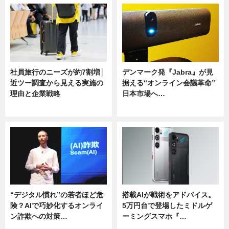
社員旅行のニーズが約7割増│
デンマーク発『Jabra』が見
近ツー調査から見える実施の
据える“オンライン会議革命”
理由と企業戦略
日本市場へ…
ニュース
ニュース
“デジタル慣れ”の若者ほど危
搭載AIが戦術をアドバイス。
険？AIで巧妙化するオンライ
5万円台で登場したミドルゲ
ン詐欺への対策…
ーミングスマホ『…