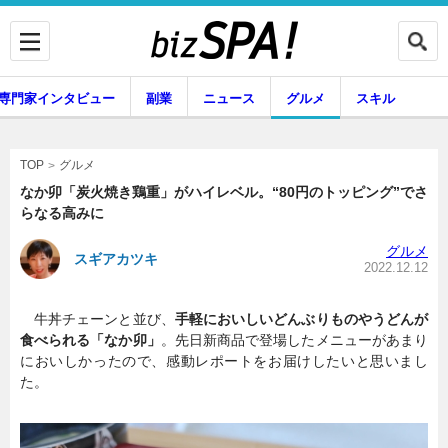
専門家インタビュー
副業
ニュース
グルメ
スキル
グルメ
TOP
なか卯「炭火焼き鶏重」がハイレベル。“80円のトッピング”でさ
らなる高みに
企業インタビュー
専門家インタビュー
グルメ
スギアカツキ
2022.12.12
牛丼チェーンと並び、
手軽においしいどんぶりものやうどんが
副業
ニュース
食べられる「なか卯」
。先日新商品で登場したメニューがあまり
においしかったので、感動レポートをお届けしたいと思いまし
た。
グルメ
スキル