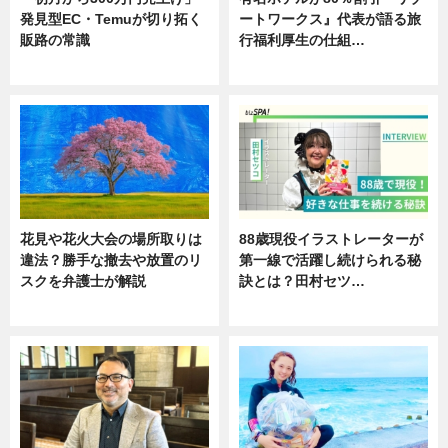
発見型EC・Temuが切り拓く
ートワークス』代表が語る旅
販路の常識
行福利厚生の仕組…
ニュース
ニュース
花見や花火大会の場所取りは
88歳現役イラストレーターが
違法？勝手な撤去や放置のリ
第一線で活躍し続けられる秘
スクを弁護士が解説
訣とは？田村セツ…
ニュース
専門家インタビュー