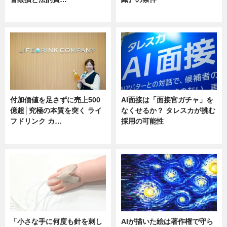
ニュース
ニュース
付加価値を足さずに売上500
AI面接は「面接官ガチャ」を
億超│究極の本質を突く ライ
なくせるか？ タレスカが挑む
フドリンク カ…
採用の可能性
ニュース
ニュース
「小さな手に何度も針を刺し
AIが描いた絵は著作権で守ら