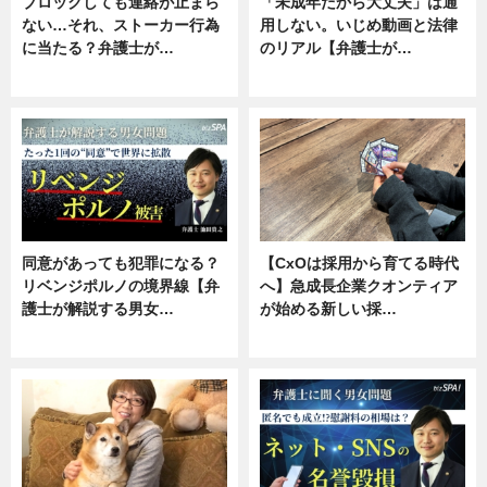
ブロックしても連絡が止まら
「未成年だから大丈夫」は通
ない…それ、ストーカー行為
用しない。いじめ動画と法律
に当たる？弁護士が…
のリアル【弁護士が…
ニュース, 専門家インタビュー
ニュース, 専門家インタビュー
同意があっても犯罪になる？
【CxOは採用から育てる時代
リベンジポルノの境界線【弁
へ】急成長企業クオンティア
護士が解説する男女…
が始める新しい採…
専門家インタビュー
ニュース