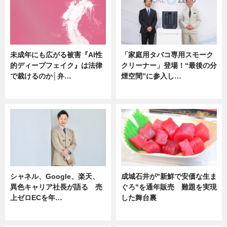
未成年にも広がる被害『AI性
「家庭用タバコ専用スモーク
的ディープフェイク』は法律
クリーナー」登場！“最後の分
で裁けるのか│弁…
煙空間”に参入し…
ニュース
ニュース
シャネル、Google、楽天、
成城石井が"新鮮で安価な生ま
異色キャリア社長が語る 売
ぐろ"を通年販売 難題を実現
上ゼロECを年…
した舞台裏
ニュース
ニュース