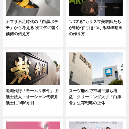
ナフサ不足時代の「白黒ポテ
“バズる”カリスマ美容師たち
チ」から考える 次世代に響く
が明かす 引きつけるSNS動画
価値の伝え方
の作り方
ニュース
ニュース
退職代行「モームリ事件」 弁
スーツ離れで市場半減も増
護士法人・オーシャン代表弁
益 クリーニング大手『白洋
護士に1年6か月…
舍』生存戦略の正体
ニュース
企業インタビュー