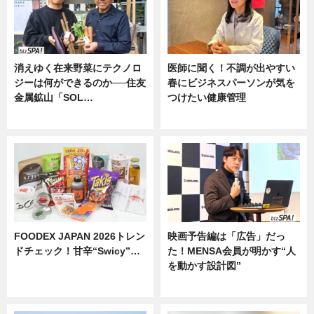
消えゆく在来野菜にテクノロ
医師に聞く！不調が出やすい
ジーは何ができるのか──住友
春にビジネスパーソンが気を
金属鉱山「SOL…
つけたい健康管理
ニュース
ニュース
FOODEX JAPAN 2026トレン
映画予告編は「広告」だっ
ドチェック！甘辛“Swicy”…
た！MENSA会員が明かす“人
を動かす設計図”
ニュース
ニュース