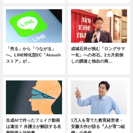
「売る」から「つながる」
成城石井が挑む「ロングサマ
へ。LINE特化型EC「Atouch
ー化」への布石。2カ月前倒
ストア」が…
しの調達と独自の商…
ニュース
ニュース
生成AIで作ったフェイク動画
1万人を育てた教育経営者・
は違法？ 弁護士が解説する名
安藤大作が語る『人が育つ組
誉毀損と法的責…
織』の条件