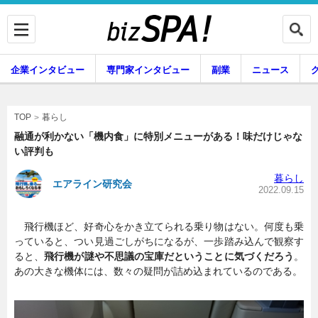
企業インタビュー
専門家インタビュー
副業
ニュース
暮らし
エンタメ
暮らし
TOP
融通が利かない「機内食」に特別メニューがある！味だけじゃな
い評判も
企業インタビュー
専門家インタビュー
暮らし
エアライン研究会
2022.09.15
飛行機ほど、好奇心をかき立てられる乗り物はない。何度も乗
副業
ニュース
っていると、つい見過ごしがちになるが、一歩踏み込んで観察す
ると、
飛行機が謎や不思議の宝庫だということに気づくだろう
。
あの大きな機体には、数々の疑問が詰め込まれているのである。
グルメ
スキル