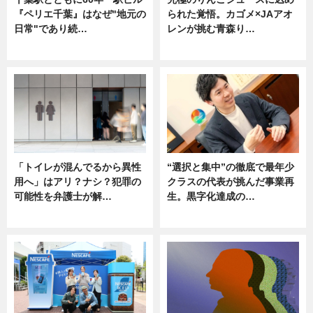
『ペリエ千葉』はなぜ"地元の
られた覚悟。カゴメ×JAアオ
日常"であり続…
レンが挑む青森り…
ニュース
ニュース
「トイレが混んでるから異性
“選択と集中”の徹底で最年少
用へ」はアリ？ナシ？犯罪の
クラスの代表が挑んだ事業再
可能性を弁護士が解…
生。黒字化達成の…
ニュース, 専門家インタビュー
ニュース