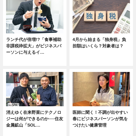
ランチ代が倍増!?「食事補助
4月から始まる「独身税」負
非課税枠拡大」がビジネスパ
担額はいくら？対象者は？
ーソンに与えるイ…
ニュース
ニュース
消えゆく在来野菜にテクノロ
医師に聞く！不調が出やすい
ジーは何ができるのか──住友
春にビジネスパーソンが気を
金属鉱山「SOL…
つけたい健康管理
ニュース
ニュース