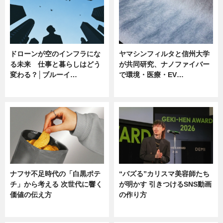
ドローンが空のインフラにな
ヤマシンフィルタと信州大学
る未来 仕事と暮らしはどう
が共同研究、ナノファイバー
変わる？│ブルーイ…
で環境・医療・EV…
ニュース
ニュース
ナフサ不足時代の「白黒ポテ
“バズる”カリスマ美容師たち
チ」から考える 次世代に響く
が明かす 引きつけるSNS動画
価値の伝え方
の作り方
ニュース
ニュース