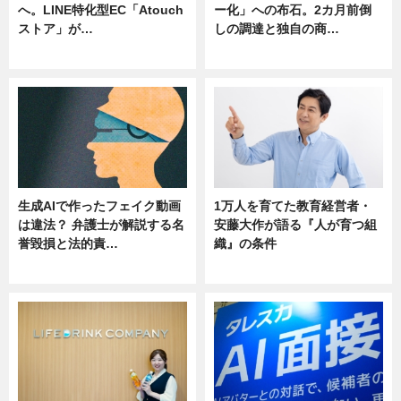
へ。LINE特化型EC「Atouch
ー化」への布石。2カ月前倒
ストア」が…
しの調達と独自の商…
ニュース
ニュース
生成AIで作ったフェイク動画
1万人を育てた教育経営者・
は違法？ 弁護士が解説する名
安藤大作が語る『人が育つ組
誉毀損と法的責…
織』の条件
ニュース
ニュース