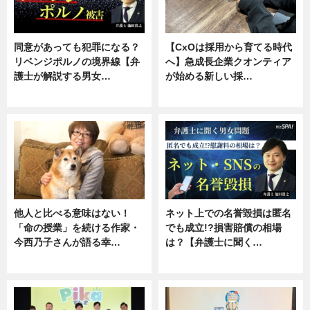
同意があっても犯罪になる？
【CxOは採用から育てる時代
リベンジポルノの境界線【弁
へ】急成長企業クオンティア
護士が解説する男女…
が始める新しい採…
専門家インタビュー
ニュース
他人と比べる意味はない！
ネット上での名誉毀損は匿名
「命の授業」を続ける作家・
でも成立!?損害賠償の相場
今西乃子さんが語る幸…
は？【弁護士に聞く…
専門家インタビュー
専門家インタビュー