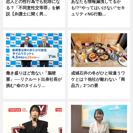
恋人との性行為でも犯罪にな
あなたも情報漏洩してるか
る？「不同意性交等罪」を解
も!?“やってはいけない”セキ
説【弁護士に聞く男…
ュリティNG行動…
専門家インタビュー
専門家インタビュー
働き盛りほど危ない「脳梗
成城石井の冬がひと味違うワ
塞」──リクルート出身社長が
ケとは？他社が敵わない「商
挑む“命のタイムリ…
品力」2つの要
企業インタビュー
グルメ