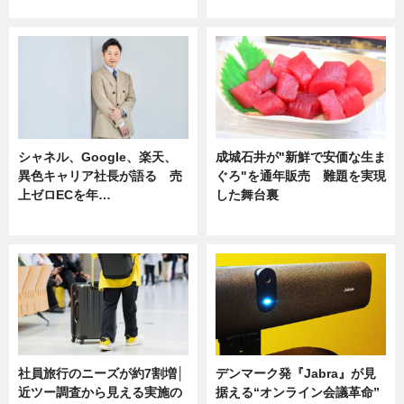
ニュース
ニュース
シャネル、Google、楽天、
成城石井が"新鮮で安価な生ま
異色キャリア社長が語る 売
ぐろ"を通年販売 難題を実現
上ゼロECを年…
した舞台裏
ニュース
ニュース
社員旅行のニーズが約7割増│
デンマーク発『Jabra』が見
近ツー調査から見える実施の
据える“オンライン会議革命”