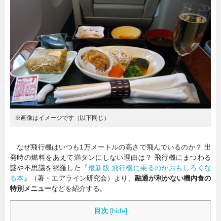
暮らし
エンタメ
連載一覧
※画像はイメージです（以下同じ）
なぜ飛行機はいつも1万メートルの高さで飛んでいるのか？ 出
発時の燃料をあえて満タンにしない理由は？ 飛行機にまつわる
謎や不思議を網羅した『
最新版 飛行機に乗るのがおもしろくな
る本
』（著・エアライン研究会）より、
融通が利かない機内食の
特別メニュー
などを紹介する。
目次
[
hide
]