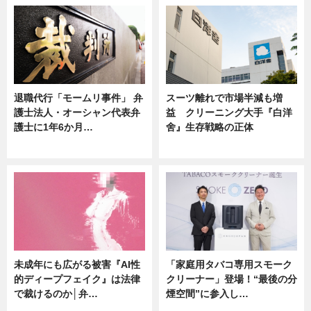
退職代行「モームリ事件」 弁
スーツ離れで市場半減も増
護士法人・オーシャン代表弁
益 クリーニング大手『白洋
護士に1年6か月…
舍』生存戦略の正体
ニュース
企業インタビュー
未成年にも広がる被害『AI性
「家庭用タバコ専用スモーク
的ディープフェイク』は法律
クリーナー」登場！“最後の分
で裁けるのか│弁…
煙空間”に参入し…