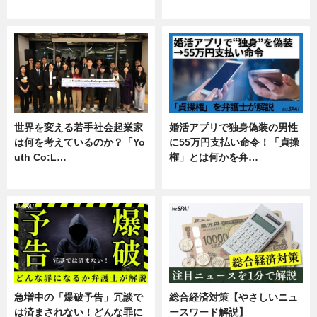
専門家インタビュー
暮らし
世界を変える若手社会起業家
婚活アプリで独身偽装の男性
は何を考えているのか？「Yo
に55万円支払い命令！「貞操
uth Co:L…
権」とは何かを弁…
スキル
専門家インタビュー
急増中の「爆破予告」冗談で
総合経済対策【やさしいニュ
は済まされない！どんな罪に
ースワード解説】