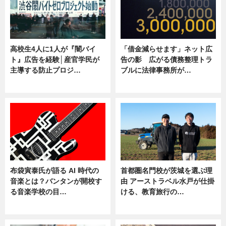
高校生4人に1人が『闇バイ
「借金減らせます」ネット広
ト』広告を経験│産官学民が
告の影 広がる債務整理トラ
主導する防止プロジ…
ブルに法律事務所が…
ニュース
ニュース
布袋寅泰氏が語る AI 時代の
首都圏名門校が茨城を選ぶ理
音楽とは？バンタンが開校す
由 アーストラベル水戸が仕掛
る音楽学校の目…
ける、教育旅行の…
ニュース
ニュース