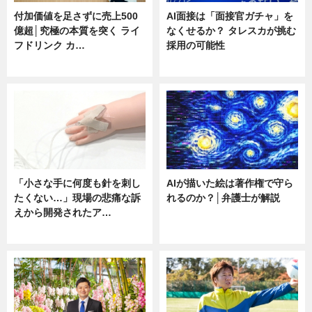
付加価値を足さずに売上500
AI面接は「面接官ガチャ」を
億超│究極の本質を突く ライ
なくせるか？ タレスカが挑む
フドリンク カ…
採用の可能性
ニュース
ニュース
「小さな手に何度も針を刺し
AIが描いた絵は著作権で守ら
たくない…」現場の悲痛な訴
れるのか？│弁護士が解説
えから開発されたア…
ニュース
ニュース