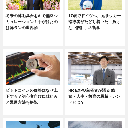
将来の薄毛具合をAIで無料シ
17歳でドイツへ。元サッカー
ミュレーション！手がけたの
指導者がたどり着いた「負け
は洋ランの世界的…
ない設計」の哲学
ニュース
ニュース
sponsored by 河野メリクロン
ビットコインの価格はなぜ上
HR EXPO主催者が語る 総
下する？初心者向けに仕組み
務・人事・教育の最新トレン
と運用方法を解説
ドとは？
ニュース
ニュース