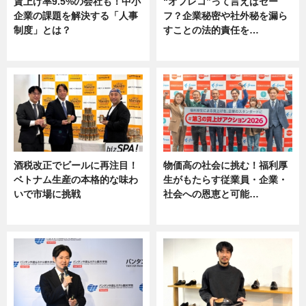
賃上げ率9.5%の会社も！中小
“オフレコ”って言えばセー
企業の課題を解決する「人事
フ？企業秘密や社外秘を漏ら
制度」とは？
すことの法的責任を…
ニュース
ニュース, 専門家インタビュー
酒税改正でビールに再注目！
物価高の社会に挑む！福利厚
ベトナム生産の本格的な味わ
生がもたらす従業員・企業・
いで市場に挑戦
社会への恩恵と可能…
ニュース
ニュース