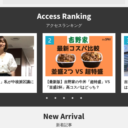
アクセスランキング
た」私が中核派区議に
【最新版】吉野家の牛丼「超特盛」VS
吉
「並盛2杯」高コスパはどっち？
は
新着記事