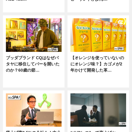
ニュース
ニュース
ブッダブランド CQはなぜパ
【オレンジを使っていないの
タヤに移住してバーを開いた
にオレンジ味？】カゴメが2
のか？60歳の節…
年かけて開発した革…
ニュース
グルメ, ニュース, 企業インタビュ
ー