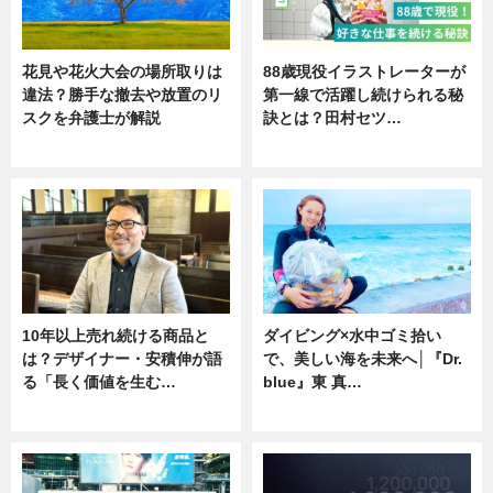
花見や花火大会の場所取りは
88歳現役イラストレーターが
違法？勝手な撤去や放置のリ
第一線で活躍し続けられる秘
スクを弁護士が解説
訣とは？田村セツ…
ニュース
専門家インタビュー
10年以上売れ続ける商品と
ダイビング×水中ゴミ拾い
は？デザイナー・安積伸が語
で、美しい海を未来へ│『Dr.
る「長く価値を生む…
blue』東 真…
ニュース
ニュース