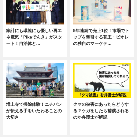
家計にも環境にも優しい再エ
5年連続で売上1位！市場でト
ネ電気「Pikaでんき」がスタ
ップを牽引する花王・ビオレ
ート！自治体と…
の独自のマーケテ…
ニュース
ニュース, 暮らし
増上寺で掃除体験！ニチバン
クマの被害にあったらどうす
が伝える手をいたわることの
る？ケガをしたら補償される
大切さ
のか弁護士が解説
ニュース, 企業インタビュー, 暮ら
専門家インタビュー
し