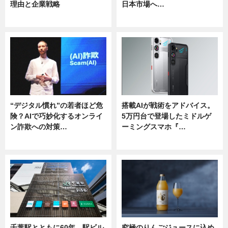
理由と企業戦略
日本市場へ…
ニュース
ニュース
“デジタル慣れ”の若者ほど危
搭載AIが戦術をアドバイス。
険？AIで巧妙化するオンライ
5万円台で登場したミドルゲ
ン詐欺への対策…
ーミングスマホ『…
ニュース
ニュース
千葉駅とともに60年 駅ビル
究極のりんごジュースに込め