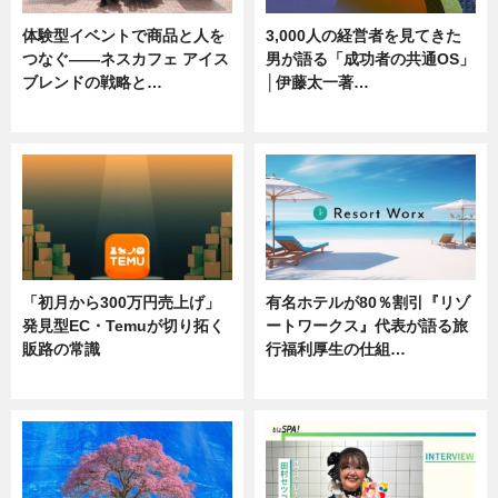
体験型イベントで商品と人を
3,000人の経営者を見てきた
つなぐ――ネスカフェ アイス
男が語る「成功者の共通OS」
ブレンドの戦略と…
│伊藤太一著…
ニュース
ニュース
「初月から300万円売上げ」
有名ホテルが80％割引『リゾ
発見型EC・Temuが切り拓く
ートワークス』代表が語る旅
販路の常識
行福利厚生の仕組…
ニュース
ニュース