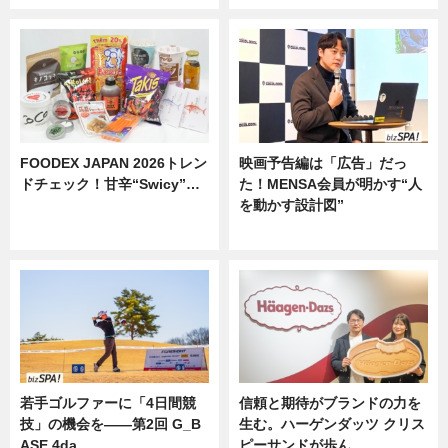
FOODEX JAPAN 2026トレン
映画予告編は「広告」だっ
ドチェック！甘辛“Swicy”…
た！MENSA会員が明かす“人
を動かす設計図”
ニュース
ニュース
若手ゴルファーに「4日間競
信頼と期待がブランドの力を
技」の機会を——第2回 G_B
生む。ハーゲンダッツ クリス
ASE 4da…
ピーサンドが歩ん…