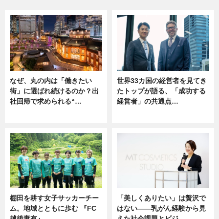
なぜ、丸の内は「働きたい
世界33カ国の経営者を見てき
街」に選ばれ続けるのか？出
たトップが語る、「成功する
社回帰で求められる“…
経営者」の共通点…
ニュース
ニュース
棚田を耕す女子サッカーチー
「美しくありたい」は贅沢で
ム。地域とともに歩む 『FC
はない――乳がん経験から見
越後妻有』
えた社会課題とビジ…