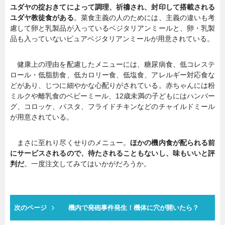
ユダヤの掟おきてによって調理、祈禱され、封印して搭載される
ユダヤ教徒食がある
。菜食主義の人のためには、主義の違いも考
慮して卵と乳製品が入っているベジタリアンミールと、卵・乳製
品も入っていないピュアベジタリアンミールが用意されている。
健康上の理由を配慮したメニューには、糖尿病食、低コレステ
ロール・低脂肪食、低カロリー食、低塩食、アレルギー対応食な
どがあり、じつに細やかな心配りがされている。赤ちゃんには粉
ミルクや離乳食のベビーミール、12歳未満の子どもにはハンバー
グ、コロッケ、パスタ、フライドチキンなどのチャイルドミール
が用意されている。
まさに至れり尽くせりのメニュー。
ほかの機内食が配られる前
にサービスされるので、待たされることもないし、味もいいと評
判だ
。一度注文してみてはいかがだろうか。
次のページ
機内で発砲事件発生！機体に穴が開いたら？