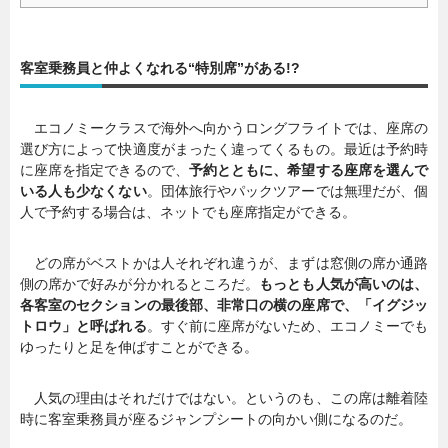
客室乗務員と仲よくなれる“特別席”がある!?
エコノミークラスで海外へ向かうロングフライトでは、座席の
選び方によって快適度がまったく違ってくるもの。最近は予約時
に座席を指定できるので、
予約とともに、希望する座席を選んで
いる人も少なくない
。団体旅行やパックツアーでは無理だが、個
人で予約する場合は、ネットでも座席指定ができる。
どの席がベストかは人それぞれ違うが、まずは窓側の席か通路
側の席かで好みが分かれるところだ。
もっとも人気が高いのは、
各客室のセクションの最後部、非常口の横の座席で、「イグジッ
トロウ」と呼ばれる
。すぐ前に座席がないため、エコノミーでも
ゆったりと足を伸ばすことができる。
人気の理由はそれだけではない。というのも、この席は離着陸
時に客室乗務員が座るジャンプシートの向かい側になるのだ。