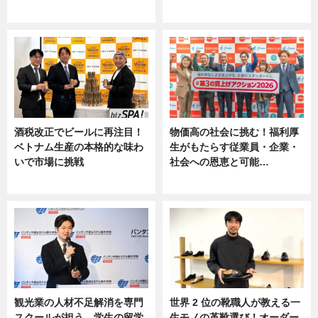
ニュース
ニュース, 専門家インタビュー
酒税改正でビールに再注目！
物価高の社会に挑む！福利厚
ベトナム生産の本格的な味わ
生がもたらす従業員・企業・
いで市場に挑戦
社会への恩恵と可能…
ニュース
ニュース
観光業の人材不足解消を専門
世界 2 位の靴職人が教える一
スクールが担う。学生の留学
生モノの革靴選び！オーダー