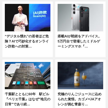
“デジタル慣れ”の若者ほど危
搭載AIが戦術をアドバイス。
険？AIで巧妙化するオンライ
5万円台で登場したミドルゲ
ン詐欺への対策…
ーミングスマホ『…
ニュース
ニュース
千葉駅とともに60年 駅ビル
究極のりんごジュースに込め
『ペリエ千葉』はなぜ"地元の
られた覚悟。カゴメ×JAアオ
日常"であり続…
レンが挑む青森り…