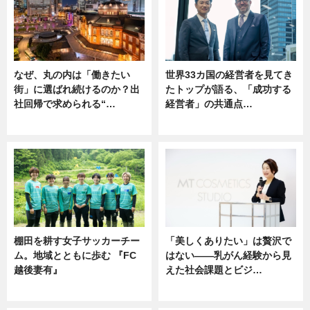
なぜ、丸の内は「働きたい
世界33カ国の経営者を見てき
街」に選ばれ続けるのか？出
たトップが語る、「成功する
社回帰で求められる“…
経営者」の共通点…
ニュース
ニュース
棚田を耕す女子サッカーチー
「美しくありたい」は贅沢で
ム。地域とともに歩む 『FC
はない――乳がん経験から見
越後妻有』
えた社会課題とビジ…
ニュース
ニュース