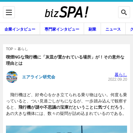
企業インタビュー
専門家インタビュー
副業
ニュース
暮らし
エンタメ
暮らし
TOP
喫煙NGな飛行機に「灰皿が置かれている場所」が！その意外な
理由とは
企業インタビュー
専門家インタビュー
暮らし
エアライン研究会
2022.09.20
飛行機ほど、好奇心をかき立てられる乗り物はない。何度も乗
副業
ニュース
っていると、つい見過ごしがちになるが、一歩踏み込んで観察す
ると、
飛行機が謎や不思議の宝庫だということに気づくだろう
。
あの大きな機体には、数々の疑問が詰め込まれているのである。
グルメ
スキル