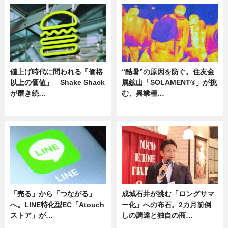
値上げ時代に問われる「価格
“酷暑”の原因を防ぐ。住友金
以上の価値」 Shake Shack
属鉱山「SOLAMENT®」が挑
が磨き続…
む、異業種…
ニュース
ニュース
「売る」から「つながる」
成城石井が挑む「ロングサマ
へ。LINE特化型EC「Atouch
ー化」への布石。2カ月前倒
ストア」が…
しの調達と独自の商…