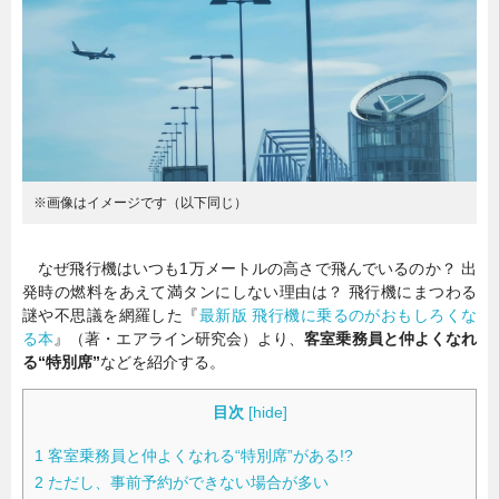
暮らし
エンタメ
連載一覧
※画像はイメージです（以下同じ）
なぜ飛行機はいつも1万メートルの高さで飛んでいるのか？ 出
発時の燃料をあえて満タンにしない理由は？ 飛行機にまつわる
謎や不思議を網羅した『
最新版 飛行機に乗るのがおもしろくな
る本
』（著・エアライン研究会）より、
客室乗務員と仲よくなれ
る“特別席”
などを紹介する。
目次
[
hide
]
1
客室乗務員と仲よくなれる“特別席”がある!?
2
ただし、事前予約ができない場合が多い