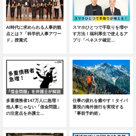
AI時代に求められる人事的観
スマホひとつで手取りを増や
点とは？「科学的人事アワー
す方法！福利厚生で使えるア
ド」授賞式
プリ「ベネステ確定…
ニュース
企業インタビュー
多重債務者147万人に急増！
仕事の疲れを癒やす！タイパ
他人事じゃない「借金問題」
重視の海外旅行を実現する
の注意点を弁護士…
「事前予約術」
専門家インタビュー
暮らし