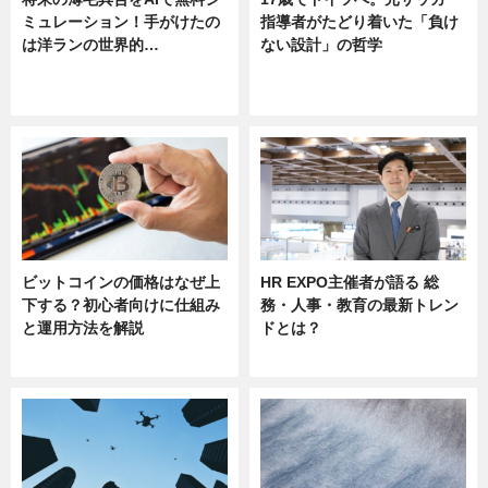
ミュレーション！手がけたの
指導者がたどり着いた「負け
は洋ランの世界的…
ない設計」の哲学
ニュース
ニュース
sponsored by 河野メリクロン
ビットコインの価格はなぜ上
HR EXPO主催者が語る 総
下する？初心者向けに仕組み
務・人事・教育の最新トレン
と運用方法を解説
ドとは？
ニュース
ニュース