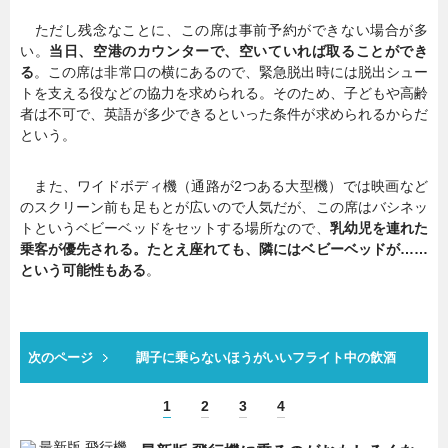
ただし残念なことに、この席は事前予約ができない場合が多
い。
当日、空港のカウンターで、空いていれば取ることができ
る
。この席は非常口の横にあるので、緊急脱出時には脱出シュー
トを支える役などの協力を求められる。そのため、子どもや高齢
者は不可で、英語が多少できるといった条件が求められるからだ
という。
また、ワイドボディ機（通路が2つある大型機）では映画など
のスクリーン前も足もとが広いので人気だが、この席はバシネッ
トというベビーベッドをセットする場所なので、
乳幼児を連れた
乗客が優先される。たとえ座れても、隣にはベビーベッドが……
という可能性もある
。
次のページ
調子に乗らないほうがいいフライト中の飲酒
1
2
3
4