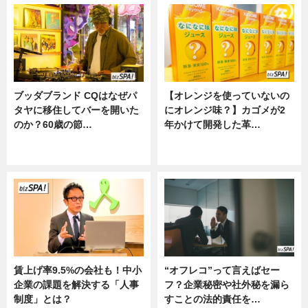
ブッダブランド CQはなぜパ
【オレンジを使っていないの
タヤに移住してバーを開いた
にオレンジ味？】カゴメが2
のか？60歳の節…
年かけて開発した革…
ニュース
グルメ, ニュース, 企業インタビュ
ー
賃上げ率9.5%の会社も！中小
“オフレコ”って言えばセー
企業の課題を解決する「人事
フ？企業秘密や社外秘を漏ら
制度」とは？
すことの法的責任を…