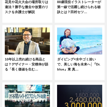
花見や花火大会の場所取りは
88歳現役イラストレーターが
違法？勝手な撤去や放置のリ
第一線で活躍し続けられる秘
スクを弁護士が解説
訣とは？田村セツ…
ニュース
専門家インタビュー
10年以上売れ続ける商品と
ダイビング×水中ゴミ拾い
は？デザイナー・安積伸が語
で、美しい海を未来へ│『Dr.
る「長く価値を生む…
blue』東 真…
ニュース
ニュース