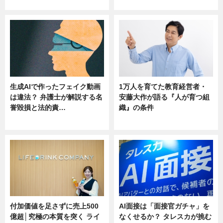
ニュース
ニュース
生成AIで作ったフェイク動画
1万人を育てた教育経営者・
は違法？ 弁護士が解説する名
安藤大作が語る『人が育つ組
誉毀損と法的責…
織』の条件
ニュース
ニュース
付加価値を足さずに売上500
AI面接は「面接官ガチャ」を
億超│究極の本質を突く ライ
なくせるか？ タレスカが挑む