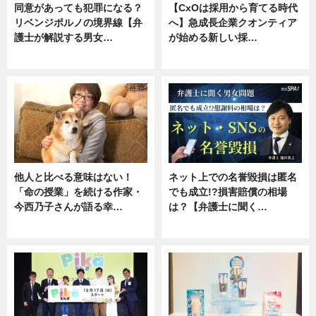
同意があっても犯罪になる？
【CxOは採用から育てる時代
リベンジポルノの境界線【弁
へ】急成長企業クオンティア
護士が解説する男女…
が始める新しい採…
専門家インタビュー
ニュース
他人と比べる意味はない！
ネット上での名誉毀損は匿名
「命の授業」を続ける作家・
でも成立!?損害賠償の相場
今西乃子さんが語る幸…
は？【弁護士に聞く…
専門家インタビュー
専門家インタビュー