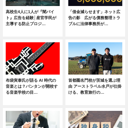
高校生4人に1人が『闇バイ
「借金減らせます」ネット広
ト』広告を経験│産官学民が
告の影 広がる債務整理トラ
主導する防止プロジ…
ブルに法律事務所が…
ニュース
ニュース
布袋寅泰氏が語る AI 時代の
首都圏名門校が茨城を選ぶ理
音楽とは？バンタンが開校す
由 アーストラベル水戸が仕掛
る音楽学校の目…
ける、教育旅行の…
ニュース
ニュース