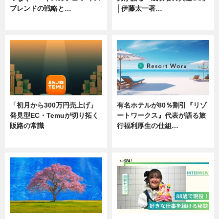
ブレンドの戦略と…
│伊藤太一著…
ニュース
ニュース
「初月から300万円売上げ」
有名ホテルが80％割引『リゾ
発見型EC・Temuが切り拓く
ートワークス』代表が語る旅
販路の常識
行福利厚生の仕組…
ニュース
ニュース