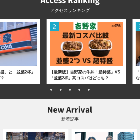
アクセスランキング
盛」と「並盛2杯」
【最新版】吉野家の牛丼「超特盛」VS
「
パ？
「並盛2杯」高コスパはどっち？
な
新着記事