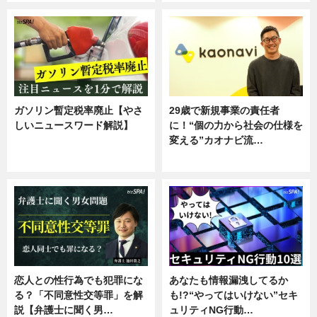
ガソリン暫定税率廃止【やさ
29歳で新規事業の責任者
しいニュースワード解説】
に！“個の力から社会の仕様を
変える”カオナビ流…
ニュース
企業インタビュー
恋人との性行為でも犯罪にな
あなたも情報漏洩してるか
る？「不同意性交等罪」を解
も!?“やってはいけない”セキ
説【弁護士に聞く男…
ュリティNG行動…