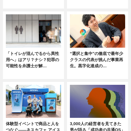
ニュース
ニュース
「トイレが混んでるから異性
“選択と集中”の徹底で最年少
用へ」はアリ？ナシ？犯罪の
クラスの代表が挑んだ事業再
可能性を弁護士が解…
生。黒字化達成の…
ニュース, 専門家インタビュー
ニュース
体験型イベントで商品と人を
3,000人の経営者を見てきた
つなぐ――ネスカフェ アイス
男が語る「成功者の共通OS」