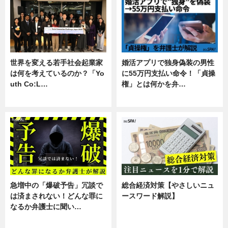
世界を変える若手社会起業家
婚活アプリで独身偽装の男性
は何を考えているのか？「Yo
に55万円支払い命令！「貞操
uth Co:L…
権」とは何かを弁…
スキル
専門家インタビュー
急増中の「爆破予告」冗談で
総合経済対策【やさしいニュ
は済まされない！どんな罪に
ースワード解説】
なるか弁護士に聞い…
ニュース
専門家インタビュー