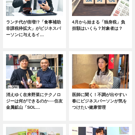
ランチ代が倍増!?「食事補助
4月から始まる「独身税」負
非課税枠拡大」がビジネスパ
担額はいくら？対象者は？
ーソンに与えるイ…
ニュース
ニュース
消えゆく在来野菜にテクノロ
医師に聞く！不調が出やすい
ジーは何ができるのか──住友
春にビジネスパーソンが気を
金属鉱山「SOL…
つけたい健康管理
ニュース
ニュース