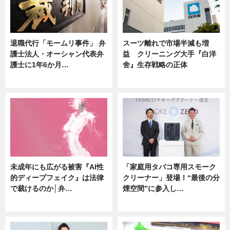
退職代行「モームリ事件」 弁
スーツ離れで市場半減も増
護士法人・オーシャン代表弁
益 クリーニング大手『白洋
護士に1年6か月…
舍』生存戦略の正体
ニュース
企業インタビュー
未成年にも広がる被害『AI性
「家庭用タバコ専用スモーク
的ディープフェイク』は法律
クリーナー」登場！“最後の分
で裁けるのか│弁…
煙空間”に参入し…
ニュース
ニュース