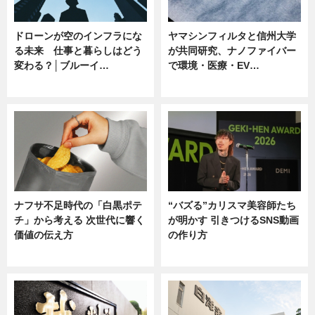
ドローンが空のインフラにな
ヤマシンフィルタと信州大学
る未来 仕事と暮らしはどう
が共同研究、ナノファイバー
変わる？│ブルーイ…
で環境・医療・EV…
ニュース
ニュース
ナフサ不足時代の「白黒ポテ
“バズる”カリスマ美容師たち
チ」から考える 次世代に響く
が明かす 引きつけるSNS動画
価値の伝え方
の作り方
ニュース
ニュース