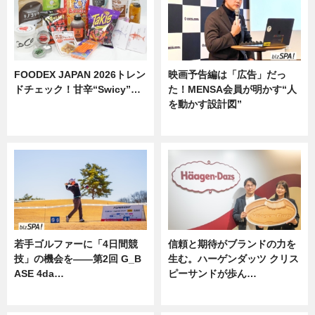
FOODEX JAPAN 2026トレン
映画予告編は「広告」だっ
ドチェック！甘辛“Swicy”…
た！MENSA会員が明かす“人
を動かす設計図”
ニュース
ニュース
若手ゴルファーに「4日間競
信頼と期待がブランドの力を
技」の機会を——第2回 G_B
生む。ハーゲンダッツ クリス
ASE 4da…
ピーサンドが歩ん…
ニュース
ニュース