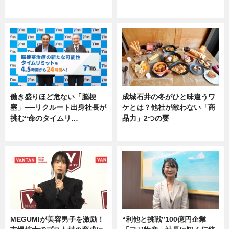
専門家インタビュー
専門家インタビュー
働き盛りほど危ない「脳梗
成城石井の冬がひと味違うワ
塞」──リクルート出身社長が
ケとは？他社が敵わない「商
挑む“命のタイムリ…
品力」2つの要
企業インタビュー
グルメ
MEGUMIが美容男子を激励！
“利他と挑戦”100億円企業