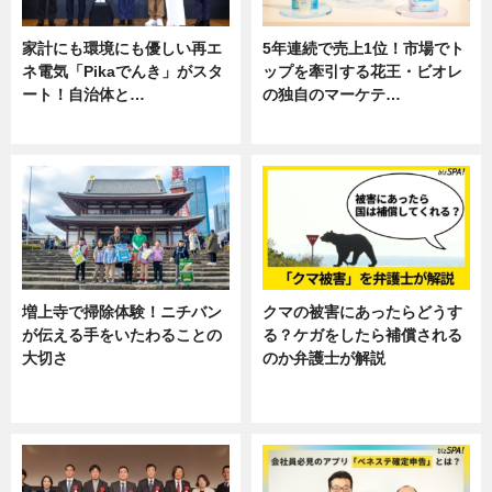
家計にも環境にも優しい再エ
5年連続で売上1位！市場でト
ネ電気「Pikaでんき」がスタ
ップを牽引する花王・ビオレ
ート！自治体と…
の独自のマーケテ…
ニュース
ニュース, 暮らし
増上寺で掃除体験！ニチバン
クマの被害にあったらどうす
が伝える手をいたわることの
る？ケガをしたら補償される
大切さ
のか弁護士が解説
ニュース, 企業インタビュー, 暮ら
専門家インタビュー
し