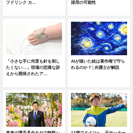
フドリンク カ…
採用の可能性
ニュース
ニュース
「小さな手に何度も針を刺し
AIが描いた絵は著作権で守ら
たくない…」現場の悲痛な訴
れるのか？│弁護士が解説
えから開発されたア…
ニュース
ニュース
将来の薄毛具合をAIで無料シ
17歳でドイツへ。元サッカー