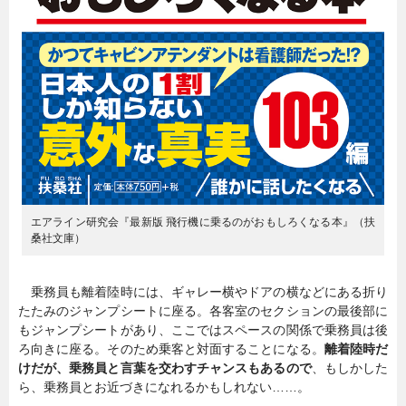
エアライン研究会『最新版 飛行機に乗るのがおもしろくなる本』（扶
桑社文庫）
乗務員も離着陸時には、ギャレー横やドアの横などにある折り
たたみのジャンプシートに座る。各客室のセクションの最後部に
もジャンプシートがあり、ここではスペースの関係で乗務員は後
ろ向きに座る。そのため乗客と対面することになる。
離着陸時だ
けだが、乗務員と言葉を交わすチャンスもあるので
、もしかした
ら、乗務員とお近づきになれるかもしれない……。