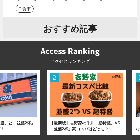
# 食事
おすすめ記事
アクセスランキング
盛」と「並盛2杯」
【最新版】吉野家の牛丼「超特盛」VS
「
パ？
「並盛2杯」高コスパはどっち？
な