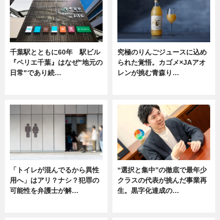
千葉駅とともに60年 駅ビル
究極のりんごジュースに込め
『ペリエ千葉』はなぜ"地元の
られた覚悟。カゴメ×JAアオ
日常"であり続…
レンが挑む青森り…
ニュース
ニュース
「トイレが混んでるから異性
“選択と集中”の徹底で最年少
用へ」はアリ？ナシ？犯罪の
クラスの代表が挑んだ事業再
可能性を弁護士が解…
生。黒字化達成の…
ニュース, 専門家インタビュー
ニュース