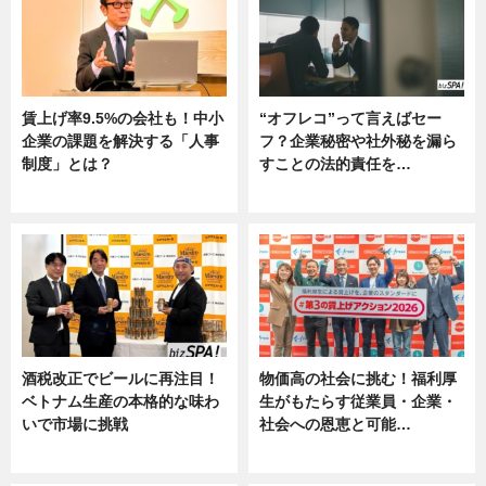
賃上げ率9.5%の会社も！中小
“オフレコ”って言えばセー
企業の課題を解決する「人事
フ？企業秘密や社外秘を漏ら
制度」とは？
すことの法的責任を…
ニュース
ニュース, 専門家インタビュー
酒税改正でビールに再注目！
物価高の社会に挑む！福利厚
ベトナム生産の本格的な味わ
生がもたらす従業員・企業・
いで市場に挑戦
社会への恩恵と可能…
ニュース
ニュース