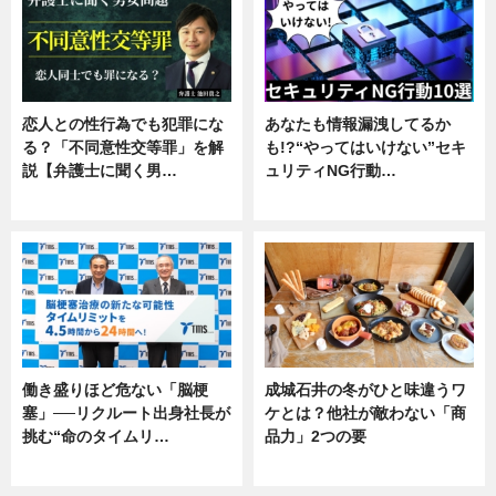
恋人との性行為でも犯罪にな
あなたも情報漏洩してるか
る？「不同意性交等罪」を解
も!?“やってはいけない”セキ
説【弁護士に聞く男…
ュリティNG行動…
専門家インタビュー
専門家インタビュー
働き盛りほど危ない「脳梗
成城石井の冬がひと味違うワ
塞」──リクルート出身社長が
ケとは？他社が敵わない「商
挑む“命のタイムリ…
品力」2つの要
企業インタビュー
グルメ