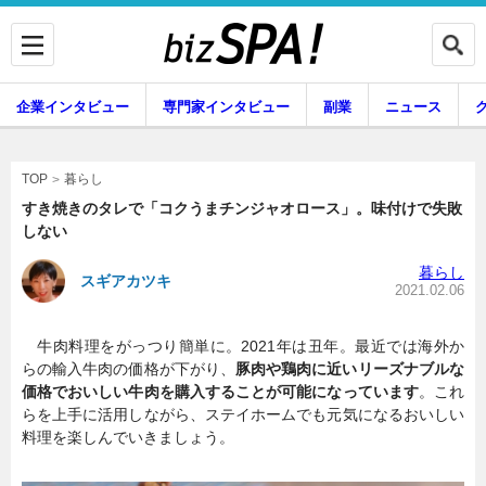
企業インタビュー
専門家インタビュー
副業
ニュース
暮らし
エンタメ
暮らし
TOP
すき焼きのタレで「コクうまチンジャオロース」。味付けで失敗
しない
企業インタビュー
専門家インタビュー
暮らし
スギアカツキ
2021.02.06
牛肉料理をがっつり簡単に。2021年は丑年。最近では海外か
副業
ニュース
らの輸入牛肉の価格が下がり、
豚肉や鶏肉に近いリーズナブルな
価格でおいしい牛肉を購入することが可能になっています
。これ
らを上手に活用しながら、ステイホームでも元気になるおいしい
料理を楽しんでいきましょう。
グルメ
スキル