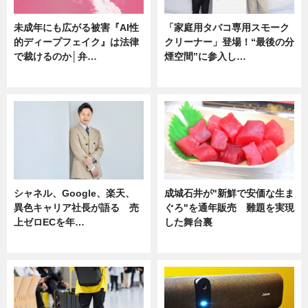
未成年にも広がる被害『AI性
「家庭用タバコ専用スモーク
的ディープフェイク』は法律
クリーナー」登場！“最後の分
で裁けるのか│弁…
煙空間”に参入し…
ニュース
ニュース
シャネル、Google、楽天、
成城石井が"新鮮で安価な生ま
異色キャリア社長が語る 売
ぐろ"を通年販売 難題を実現
上ゼロECを年…
した舞台裏
ニュース
ニュース