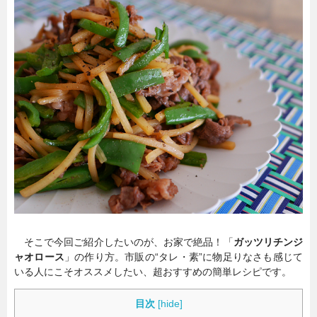
暮らし
エンタメ
連載一覧
そこで今回ご紹介したいのが、お家で絶品！「
ガッツリチンジ
ャオロース
」の作り方。市販の“タレ・素”に物足りなさも感じて
いる人にこそオススメしたい、超おすすめの簡単レシピです。
目次
[
hide
]