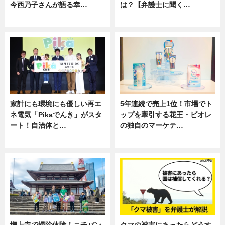
今西乃子さんが語る幸…
は？【弁護士に聞く…
専門家インタビュー
専門家インタビュー
家計にも環境にも優しい再エ
5年連続で売上1位！市場でト
ネ電気「Pikaでんき」がスタ
ップを牽引する花王・ビオレ
ート！自治体と…
の独自のマーケテ…
ニュース
ニュース, 暮らし
増上寺で掃除体験！ニチバン
クマの被害にあったらどうす