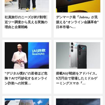
社員旅行のニーズが約7割増│
デンマーク発『Jabra』が見
近ツー調査から見える実施の
据える“オンライン会議革命”
理由と企業戦略
日本市場へ…
ニュース
ニュース
“デジタル慣れ”の若者ほど危
搭載AIが戦術をアドバイス。
険？AIで巧妙化するオンライ
5万円台で登場したミドルゲ
ン詐欺への対策…
ーミングスマホ『…
ニュース
ニュース