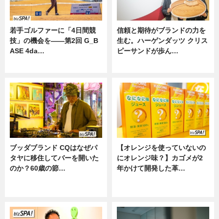
若手ゴルファーに「4日間競
信頼と期待がブランドの力を
技」の機会を——第2回 G_B
生む。ハーゲンダッツ クリス
ASE 4da…
ピーサンドが歩ん…
ニュース
ニュース
ブッダブランド CQはなぜパ
【オレンジを使っていないの
タヤに移住してバーを開いた
にオレンジ味？】カゴメが2
のか？60歳の節…
年かけて開発した革…
ニュース
グルメ, ニュース, 企業インタビュ
ー