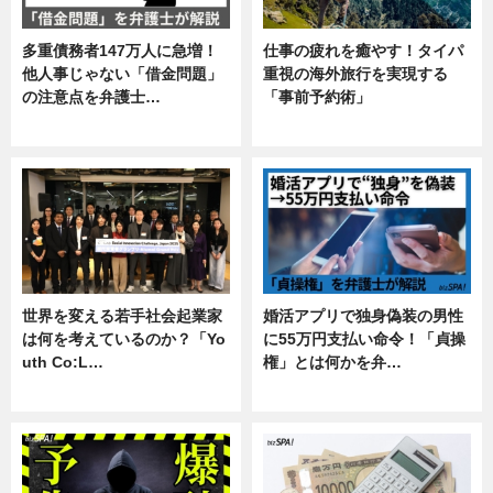
多重債務者147万人に急増！
仕事の疲れを癒やす！タイパ
他人事じゃない「借金問題」
重視の海外旅行を実現する
の注意点を弁護士…
「事前予約術」
専門家インタビュー
暮らし
世界を変える若手社会起業家
婚活アプリで独身偽装の男性
は何を考えているのか？「Yo
に55万円支払い命令！「貞操
uth Co:L…
権」とは何かを弁…
スキル
専門家インタビュー