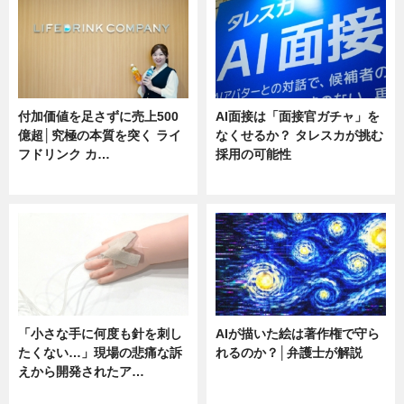
付加価値を足さずに売上500
AI面接は「面接官ガチャ」を
億超│究極の本質を突く ライ
なくせるか？ タレスカが挑む
フドリンク カ…
採用の可能性
ニュース
ニュース
「小さな手に何度も針を刺し
AIが描いた絵は著作権で守ら
たくない…」現場の悲痛な訴
れるのか？│弁護士が解説
えから開発されたア…
ニュース
ニュース