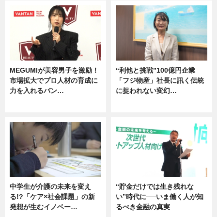
MEGUMIが美容男子を激励！
“利他と挑戦”100億円企業
市場拡大でプロ人材の育成に
「フジ物産」社長に訊く伝統
力を入れるバン…
に捉われない変幻…
企業インタビュー
ニュース
中学生が介護の未来を変え
“貯金だけでは生き残れな
る!?「ケア×社会課題」の新
い”時代に──いま働く人が知
発想が生むイノベー…
るべき金融の真実