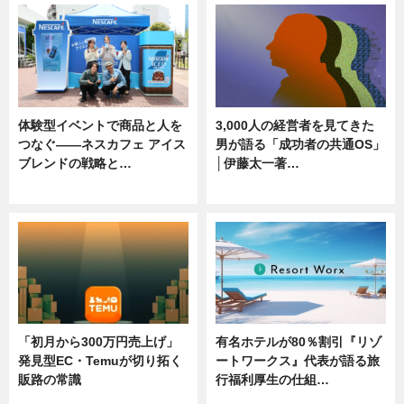
体験型イベントで商品と人を
3,000人の経営者を見てきた
つなぐ――ネスカフェ アイス
男が語る「成功者の共通OS」
ブレンドの戦略と…
│伊藤太一著…
ニュース
ニュース
「初月から300万円売上げ」
有名ホテルが80％割引『リゾ
発見型EC・Temuが切り拓く
ートワークス』代表が語る旅
販路の常識
行福利厚生の仕組…