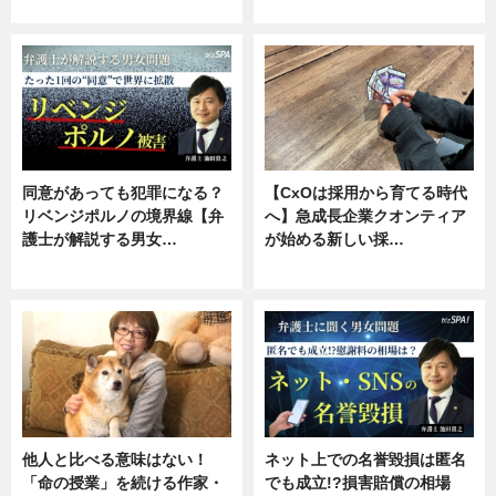
ニュース, 専門家インタビュー
ニュース, 専門家インタビュー
同意があっても犯罪になる？
【CxOは採用から育てる時代
リベンジポルノの境界線【弁
へ】急成長企業クオンティア
護士が解説する男女…
が始める新しい採…
専門家インタビュー
ニュース
他人と比べる意味はない！
ネット上での名誉毀損は匿名
「命の授業」を続ける作家・
でも成立!?損害賠償の相場