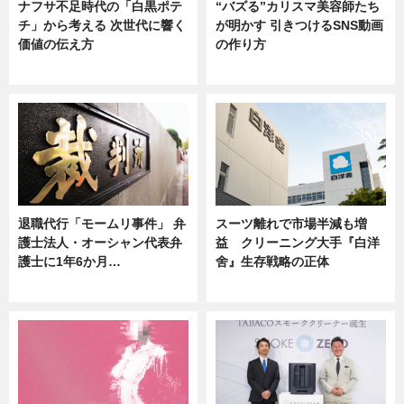
ナフサ不足時代の「白黒ポテ
“バズる”カリスマ美容師たち
チ」から考える 次世代に響く
が明かす 引きつけるSNS動画
価値の伝え方
の作り方
ニュース
ニュース
退職代行「モームリ事件」 弁
スーツ離れで市場半減も増
護士法人・オーシャン代表弁
益 クリーニング大手『白洋
護士に1年6か月…
舍』生存戦略の正体
ニュース
企業インタビュー