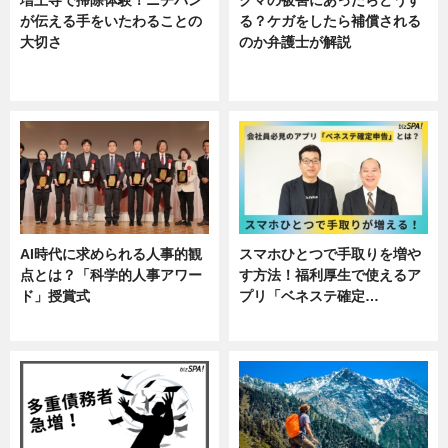
が伝える手をいたわることの
る？ケガをしたら補償される
大切さ
のか弁護士が解説
ニュース, 企業インタビュー, 暮ら
専門家インタビュー
し
AI時代に求められる人事的観
スマホひとつで手取りを増や
点とは？「科学的人事アワー
す方法！福利厚生で使えるア
ド」授賞式
プリ「ベネステ確定…
ニュース
企業インタビュー