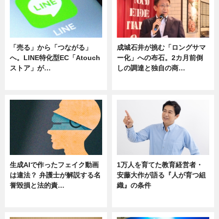
「売る」から「つながる」
成城石井が挑む「ロングサマ
へ。LINE特化型EC「Atouch
ー化」への布石。2カ月前倒
ストア」が…
しの調達と独自の商…
ニュース
ニュース
生成AIで作ったフェイク動画
1万人を育てた教育経営者・
は違法？ 弁護士が解説する名
安藤大作が語る『人が育つ組
誉毀損と法的責…
織』の条件
ニュース
ニュース