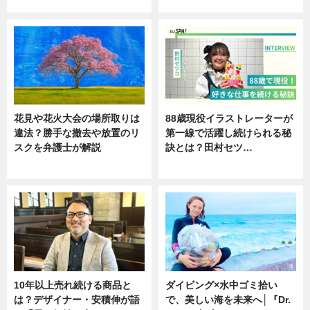
ニュース
ニュース
花見や花火大会の場所取りは
88歳現役イラストレーターが
違法？勝手な撤去や放置のリ
第一線で活躍し続けられる秘
スクを弁護士が解説
訣とは？田村セツ…
ニュース
専門家インタビュー
10年以上売れ続ける商品と
ダイビング×水中ゴミ拾い
は？デザイナー・安積伸が語
で、美しい海を未来へ│『Dr.