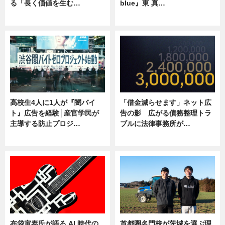
る「長く価値を生む…
blue』東 真…
ニュース
ニュース
高校生4人に1人が『闇バイ
「借金減らせます」ネット広
ト』広告を経験│産官学民が
告の影 広がる債務整理トラ
主導する防止プロジ…
ブルに法律事務所が…
ニュース
ニュース
布袋寅泰氏が語る AI 時代の
首都圏名門校が茨城を選ぶ理