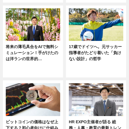
将来の薄毛具合をAIで無料シ
17歳でドイツへ。元サッカー
ミュレーション！手がけたの
指導者がたどり着いた「負け
は洋ランの世界的…
ない設計」の哲学
ニュース
ニュース
sponsored by 河野メリクロン
ビットコインの価格はなぜ上
HR EXPO主催者が語る 総
下する？初心者向けに仕組み
務・人事・教育の最新トレン