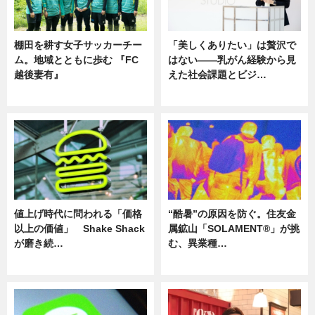
棚田を耕す女子サッカーチー
「美しくありたい」は贅沢で
ム。地域とともに歩む 『FC
はない――乳がん経験から見
越後妻有』
えた社会課題とビジ…
ニュース
ニュース
値上げ時代に問われる「価格
“酷暑”の原因を防ぐ。住友金
以上の価値」 Shake Shack
属鉱山「SOLAMENT®」が挑
が磨き続…
む、異業種…
ニュース
ニュース