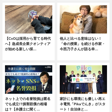
【CxOは採用から育てる時代
他人と比べる意味はない！
へ】急成長企業クオンティア
「命の授業」を続ける作家・
が始める新しい採…
今西乃子さんが語る幸…
ニュース
専門家インタビュー
ネット上での名誉毀損は匿名
家計にも環境にも優しい再エ
でも成立!?損害賠償の相場
ネ電気「Pikaでんき」がスタ
は？【弁護士に聞く…
ート！自治体と…