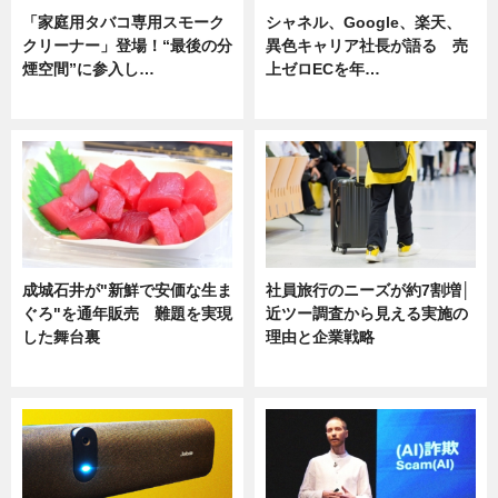
「家庭用タバコ専用スモーク
シャネル、Google、楽天、
クリーナー」登場！“最後の分
異色キャリア社長が語る 売
煙空間”に参入し…
上ゼロECを年…
ニュース
ニュース
成城石井が"新鮮で安価な生ま
社員旅行のニーズが約7割増│
ぐろ"を通年販売 難題を実現
近ツー調査から見える実施の
した舞台裏
理由と企業戦略
ニュース
ニュース