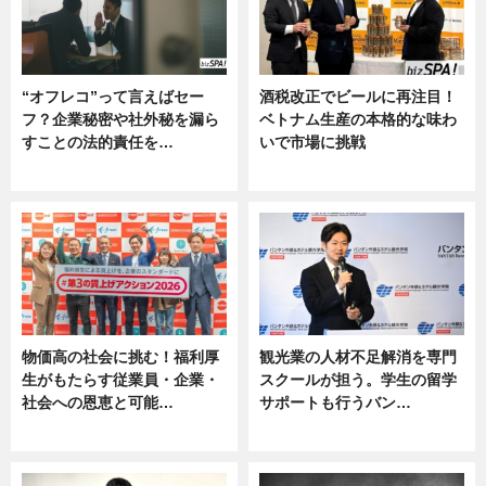
“オフレコ”って言えばセー
酒税改正でビールに再注目！
フ？企業秘密や社外秘を漏ら
ベトナム生産の本格的な味わ
すことの法的責任を…
いで市場に挑戦
ニュース, 専門家インタビュー
ニュース
物価高の社会に挑む！福利厚
観光業の人材不足解消を専門
生がもたらす従業員・企業・
スクールが担う。学生の留学
社会への恩恵と可能…
サポートも行うバン…
ニュース
ニュース, 企業インタビュー