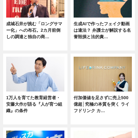
成城石井が挑む「ロングサマ
生成AIで作ったフェイク動画
ー化」への布石。2カ月前倒
は違法？ 弁護士が解説する名
しの調達と独自の商…
誉毀損と法的責…
ニュース
ニュース
1万人を育てた教育経営者・
付加価値を足さずに売上500
安藤大作が語る『人が育つ組
億超│究極の本質を突く ライ
織』の条件
フドリンク カ…
ニュース
ニュース