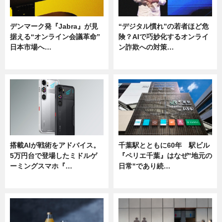
デンマーク発『Jabra』が見
“デジタル慣れ”の若者ほど危
据える“オンライン会議革命”
険？AIで巧妙化するオンライ
日本市場へ…
ン詐欺への対策…
ニュース
ニュース
搭載AIが戦術をアドバイス。
千葉駅とともに60年 駅ビル
5万円台で登場したミドルゲ
『ペリエ千葉』はなぜ"地元の
ーミングスマホ『…
日常"であり続…
ニュース
ニュース