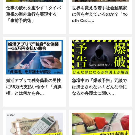
仕事の疲れを癒やす！タイパ
世界を変える若手社会起業家
重視の海外旅行を実現する
は何を考えているのか？「Yo
「事前予約術」
uth Co:L…
暮らし
スキル
婚活アプリで独身偽装の男性
急増中の「爆破予告」冗談で
に55万円支払い命令！「貞操
は済まされない！どんな罪に
権」とは何かを弁…
なるか弁護士に聞い…
専門家インタビュー
専門家インタビュー