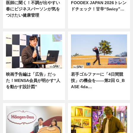
医師に聞く！不調が出やすい
FOODEX JAPAN 2026トレン
春にビジネスパーソンが気を
ドチェック！甘辛“Swicy”…
つけたい健康管理
ニュース
ニュース
映画予告編は「広告」だっ
若手ゴルファーに「4日間競
た！MENSA会員が明かす“人
技」の機会を——第2回 G_B
を動かす設計図”
ASE 4da…
ニュース
ニュース