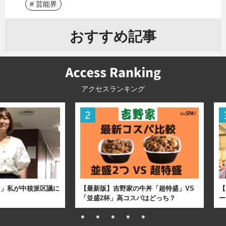
# 芸能界
おすすめ記事
アクセスランキング
た」私が中核派区議に
【最新版】吉野家の牛丼「超特盛」VS
【
「並盛2杯」高コスパはどっち？
ー