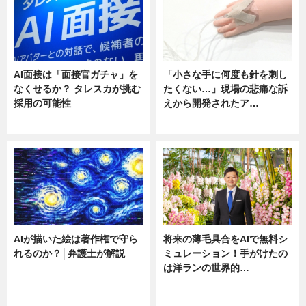
AI面接は「面接官ガチャ」を
「小さな手に何度も針を刺し
なくせるか？ タレスカが挑む
たくない…」現場の悲痛な訴
採用の可能性
えから開発されたア…
ニュース
ニュース
AIが描いた絵は著作権で守ら
将来の薄毛具合をAIで無料シ
れるのか？│弁護士が解説
ミュレーション！手がけたの
は洋ランの世界的…
ニュース
ニュース
sponsored by 河野メリクロン