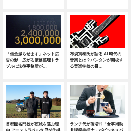
ニュース
ニュース
「借金減らせます」ネット広
布袋寅泰氏が語る AI 時代の
告の影 広がる債務整理トラ
音楽とは？バンタンが開校す
ブルに法律事務所が…
る音楽学校の目…
ニュース
ニュース
首都圏名門校が茨城を選ぶ理
ランチ代が倍増!?「食事補助
由 アーストラベル水戸が仕掛
非課税枠拡大」がビジネスパ