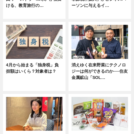
ける、教育旅行の…
ーソンに与えるイ…
ニュース
ニュース
4月から始まる「独身税」負
消えゆく在来野菜にテクノロ
担額はいくら？対象者は？
ジーは何ができるのか──住友
金属鉱山「SOL…
ニュース
ニュース