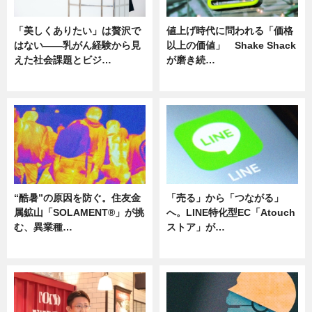
「美しくありたい」は贅沢で
値上げ時代に問われる「価格
はない――乳がん経験から見
以上の価値」 Shake Shack
えた社会課題とビジ…
が磨き続…
ニュース
ニュース
“酷暑”の原因を防ぐ。住友金
「売る」から「つながる」
属鉱山「SOLAMENT®」が挑
へ。LINE特化型EC「Atouch
む、異業種…
ストア」が…
ニュース
ニュース