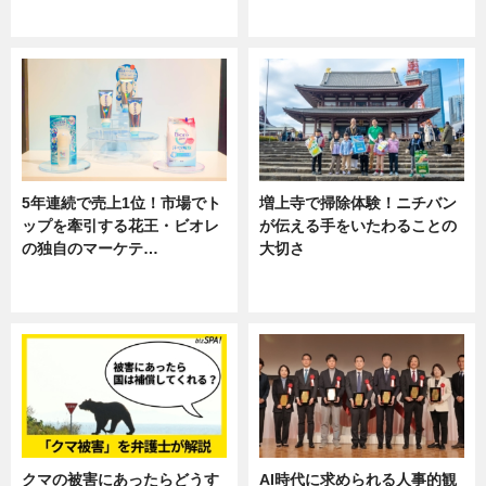
専門家インタビュー
ニュース
5年連続で売上1位！市場でト
増上寺で掃除体験！ニチバン
ップを牽引する花王・ビオレ
が伝える手をいたわることの
の独自のマーケテ…
大切さ
ニュース, 暮らし
ニュース, 企業インタビュー, 暮ら
し
クマの被害にあったらどうす
AI時代に求められる人事的観