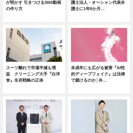
が明かす 引きつけるSNS動画
護士法人・オーシャン代表弁
の作り方
護士に1年6か月…
ニュース
ニュース
スーツ離れで市場半減も増
未成年にも広がる被害『AI性
益 クリーニング大手『白洋
的ディープフェイク』は法律
舍』生存戦略の正体
で裁けるのか│弁…
企業インタビュー
ニュース