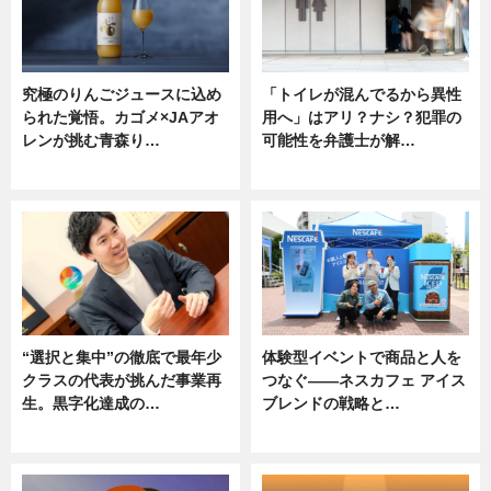
究極のりんごジュースに込め
「トイレが混んでるから異性
られた覚悟。カゴメ×JAアオ
用へ」はアリ？ナシ？犯罪の
レンが挑む青森り…
可能性を弁護士が解…
ニュース
ニュース, 専門家インタビュー
“選択と集中”の徹底で最年少
体験型イベントで商品と人を
クラスの代表が挑んだ事業再
つなぐ――ネスカフェ アイス
生。黒字化達成の…
ブレンドの戦略と…
ニュース
ニュース