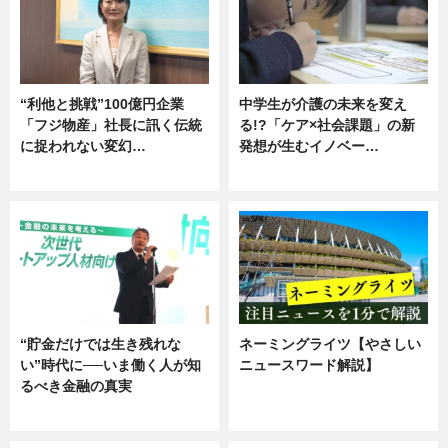
“利他と挑戦”100億円企業
中学生が介護の未来を変え
「フジ物産」社長に訊く伝統
る!?「ケア×社会課題」の新
に捉われない変幻…
発想が生むイノベー…
ニュース
ニュース
“貯金だけでは生き残れな
ネーミングライツ【やさしい
い”時代に──いま働く人が知
ニュースワード解説】
るべき金融の真実
ニュース
企業インタビュー