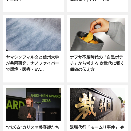
ニュース
ニュース
ヤマシンフィルタと信州大学
ナフサ不足時代の「白黒ポテ
が共同研究、ナノファイバー
チ」から考える 次世代に響く
で環境・医療・EV…
価値の伝え方
ニュース
ニュース
“バズる”カリスマ美容師たち
退職代行「モームリ事件」 弁