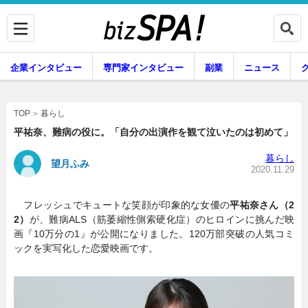
企業インタビュー
専門家インタビュー
副業
ニュース
暮らし
エンタメ
暮らし
TOP
平祐奈、難病の役に。「自分の出演作を観て泣いたのは初めて」
暮らし
望月ふみ
企業インタビュー
専門家インタビュー
2020.11.29
フレッシュでキュートな笑顔が印象的な女優の
平祐奈さん（2
2）
が、難病ALS（筋萎縮性側索硬化症）のヒロインに挑んだ映
副業
ニュース
画『10万分の1』が公開になりました。120万部突破の人気コミ
ックを実写化した恋愛映画です。
グルメ
スキル