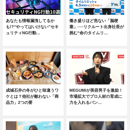
あなたも情報漏洩してるか
働き盛りほど危ない「脳梗
も!?“やってはいけない”セキ
塞」──リクルート出身社長が
ュリティNG行動…
挑む“命のタイムリ…
専門家インタビュー
企業インタビュー
成城石井の冬がひと味違うワ
MEGUMIが美容男子を激励！
ケとは？他社が敵わない「商
市場拡大でプロ人材の育成に
品力」2つの要
力を入れるバン…
グルメ
企業インタビュー