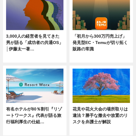
3,000人の経営者を見てきた
「初月から300万円売上げ」
男が語る「成功者の共通OS」
発見型EC・Temuが切り拓く
│伊藤太一著…
販路の常識
ニュース
ニュース
有名ホテルが80％割引『リゾ
花見や花火大会の場所取りは
ートワークス』代表が語る旅
違法？勝手な撤去や放置のリ
行福利厚生の仕組…
スクを弁護士が解説
ニュース
ニュース