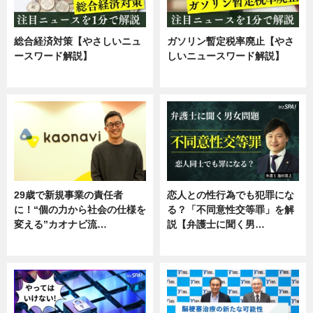
総合経済対策【やさしいニュ
ガソリン暫定税率廃止【やさ
ースワード解説】
しいニュースワード解説】
ニュース
ニュース
29歳で新規事業の責任者
恋人との性行為でも犯罪にな
に！“個の力から社会の仕様を
る？「不同意性交等罪」を解
変える”カオナビ流…
説【弁護士に聞く男…
企業インタビュー
専門家インタビュー