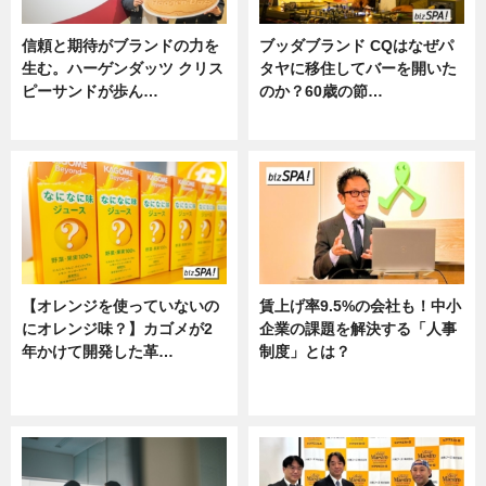
信頼と期待がブランドの力を
ブッダブランド CQはなぜパ
生む。ハーゲンダッツ クリス
タヤに移住してバーを開いた
ピーサンドが歩ん…
のか？60歳の節…
ニュース
ニュース
【オレンジを使っていないの
賃上げ率9.5%の会社も！中小
にオレンジ味？】カゴメが2
企業の課題を解決する「人事
年かけて開発した革…
制度」とは？
グルメ, ニュース, 企業インタビュ
ニュース
ー