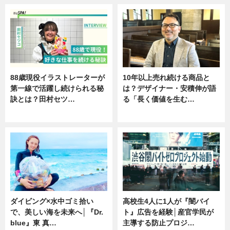
88歳現役イラストレーターが
10年以上売れ続ける商品と
第一線で活躍し続けられる秘
は？デザイナー・安積伸が語
訣とは？田村セツ…
る「長く価値を生む…
専門家インタビュー
ニュース
ダイビング×水中ゴミ拾い
高校生4人に1人が『闇バイ
で、美しい海を未来へ│『Dr.
ト』広告を経験│産官学民が
blue』東 真…
主導する防止プロジ…