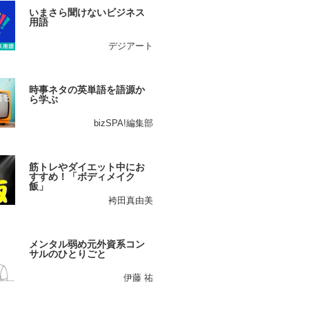
いまさら聞けないビジネス
用語
デジアート
時事ネタの英単語を語源か
ら学ぶ
bizSPA!編集部
筋トレやダイエット中にお
すすめ！「ボディメイク
飯」
袴田真由美
メンタル弱め元外資系コン
サルのひとりごと
伊藤 祐