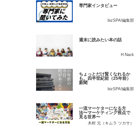
専門家インタビュー
bizSPA!編集部
週末に読みたい本の話
H.Nack
ちょっとだけ賢くなれるか
も。四半世紀前（25年前）
新聞
bizSPA!編集部
一流マーケターになる方
法〜マーケティング視点で
見る世界〜
木村 元（キムラ ツカサ）