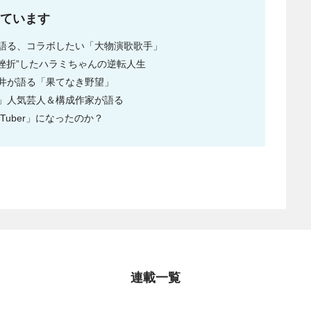
ています
語る、コラボしたい「大物演歌歌手」
度挫折”したハラミちゃんの逆転人生
井が語る「果てなき野望」
」人気芸人＆構成作家が語る
Tuber」になったのか？
連載一覧