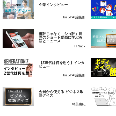
企業インタビュー
bizSPA!編集部
書評じゃなく「ショ評」世
界のショート動画に学ぶ英
語とニュース
H.Nack
【Z世代は何を想う】インタ
ビュー
bizSPA!編集部
今日から使える ビジネス敬
語クイズ
林美由紀