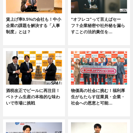
賃上げ率9.5%の会社も！中小
“オフレコ”って言えばセー
企業の課題を解決する「人事
フ？企業秘密や社外秘を漏ら
制度」とは？
すことの法的責任を…
ニュース
ニュース, 専門家インタビュー
酒税改正でビールに再注目！
物価高の社会に挑む！福利厚
ベトナム生産の本格的な味わ
生がもたらす従業員・企業・
いで市場に挑戦
社会への恩恵と可能…
ニュース
ニュース