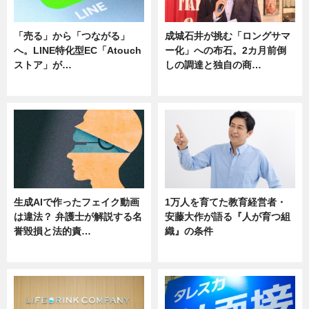
「売る」から「つながる」
成城石井が挑む「ロングサマ
へ。LINE特化型EC「Atouch
ー化」への布石。2カ月前倒
ストア」が…
しの調達と独自の商…
ニュース
ニュース
生成AIで作ったフェイク動画
1万人を育てた教育経営者・
は違法？ 弁護士が解説する名
安藤大作が語る『人が育つ組
誉毀損と法的責…
織』の条件
ニュース
ニュース