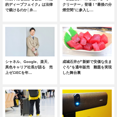
的ディープフェイク』は法律
クリーナー」登場！“最後の分
で裁けるのか│弁…
煙空間”に参入し…
ニュース
ニュース
シャネル、Google、楽天、
成城石井が"新鮮で安価な生ま
異色キャリア社長が語る 売
ぐろ"を通年販売 難題を実現
上ゼロECを年…
した舞台裏
ニュース
ニュース