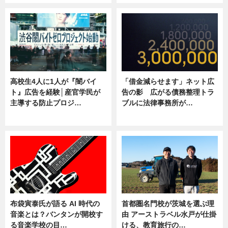
高校生4人に1人が『闇バイ
「借金減らせます」ネット広
ト』広告を経験│産官学民が
告の影 広がる債務整理トラ
主導する防止プロジ…
ブルに法律事務所が…
ニュース
ニュース
布袋寅泰氏が語る AI 時代の
首都圏名門校が茨城を選ぶ理
音楽とは？バンタンが開校す
由 アーストラベル水戸が仕掛
る音楽学校の目…
ける、教育旅行の…