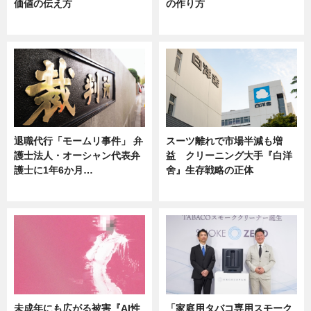
価値の伝え方
の作り方
ニュース
ニュース
退職代行「モームリ事件」 弁
スーツ離れで市場半減も増
護士法人・オーシャン代表弁
益 クリーニング大手『白洋
護士に1年6か月…
舍』生存戦略の正体
ニュース
企業インタビュー
未成年にも広がる被害『AI性
「家庭用タバコ専用スモーク