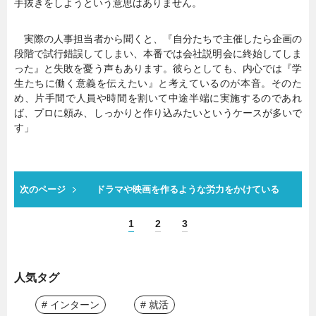
手抜きをしようという意思はありません。
実際の人事担当者から聞くと、『自分たちで主催したら企画の
段階で試行錯誤してしまい、本番では会社説明会に終始してしま
った』と失敗を憂う声もあります。彼らとしても、内心では『学
生たちに働く意義を伝えたい』と考えているのが本音。そのた
め、片手間で人員や時間を割いて中途半端に実施するのであれ
ば、プロに頼み、しっかりと作り込みたいというケースが多いで
す」
次のページ
ドラマや映画を作るような労力をかけている
1
2
3
人気タグ
# インターン
# 就活