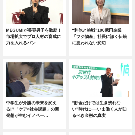
MEGUMIが美容男子を激励！
“利他と挑戦”100億円企業
市場拡大でプロ人材の育成に
「フジ物産」社長に訊く伝統
力を入れるバン…
に捉われない変幻…
企業インタビュー
ニュース
中学生が介護の未来を変え
“貯金だけでは生き残れな
る!?「ケア×社会課題」の新
い”時代に──いま働く人が知
発想が生むイノベー…
るべき金融の真実
ニュース
企業インタビュー