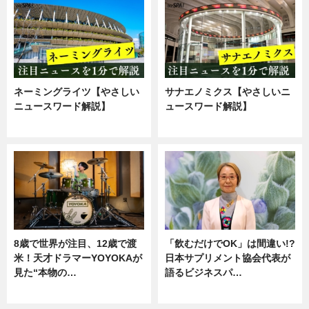
ネーミングライツ【やさしい
サナエノミクス【やさしいニ
ニュースワード解説】
ュースワード解説】
ニュース
ニュース
8歳で世界が注目、12歳で渡
「飲むだけでOK」は間違い!?
米！天才ドラマーYOYOKAが
日本サプリメント協会代表が
見た“本物の…
語るビジネスパ…
エンタメ
ニュース