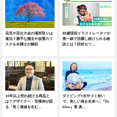
花見や花火大会の場所取りは
88歳現役イラストレーターが
違法？勝手な撤去や放置のリ
第一線で活躍し続けられる秘
スクを弁護士が解説
訣とは？田村セツ…
ニュース
専門家インタビュー
10年以上売れ続ける商品と
ダイビング×水中ゴミ拾い
は？デザイナー・安積伸が語
で、美しい海を未来へ│『Dr.
る「長く価値を生む…
blue』東 真…
ニュース
ニュース