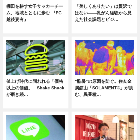
棚田を耕す女子サッカーチー
「美しくありたい」は贅沢で
ム。地域とともに歩む 『FC
はない――乳がん経験から見
越後妻有』
えた社会課題とビジ…
ニュース
ニュース
値上げ時代に問われる「価格
“酷暑”の原因を防ぐ。住友金
以上の価値」 Shake Shack
属鉱山「SOLAMENT®」が挑
が磨き続…
む、異業種…
ニュース
ニュース