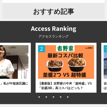
おすすめ記事
アクセスランキング
た」私が中核派区議に
【最新版】吉野家の牛丼「超特盛」VS
吉
「並盛2杯」高コスパはどっち？
は