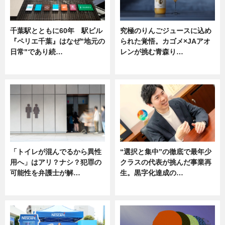
千葉駅とともに60年 駅ビル
究極のりんごジュースに込め
『ペリエ千葉』はなぜ"地元の
られた覚悟。カゴメ×JAアオ
日常"であり続…
レンが挑む青森り…
ニュース
ニュース
「トイレが混んでるから異性
“選択と集中”の徹底で最年少
用へ」はアリ？ナシ？犯罪の
クラスの代表が挑んだ事業再
可能性を弁護士が解…
生。黒字化達成の…
ニュース, 専門家インタビュー
ニュース