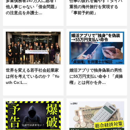
多重債務者147万人に急増！
仕事の疲れを癒やす！タイパ
他人事じゃない「借金問題」
重視の海外旅行を実現する
の注意点を弁護士…
「事前予約術」
専門家インタビュー
暮らし
世界を変える若手社会起業家
婚活アプリで独身偽装の男性
は何を考えているのか？「Yo
に55万円支払い命令！「貞操
uth Co:L…
権」とは何かを弁…
スキル
専門家インタビュー