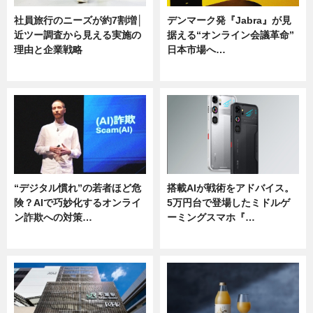
社員旅行のニーズが約7割増│
デンマーク発『Jabra』が見
近ツー調査から見える実施の
据える“オンライン会議革命”
理由と企業戦略
日本市場へ…
ニュース
ニュース
“デジタル慣れ”の若者ほど危
搭載AIが戦術をアドバイス。
険？AIで巧妙化するオンライ
5万円台で登場したミドルゲ
ン詐欺への対策…
ーミングスマホ『…
ニュース
ニュース