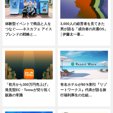
体験型イベントで商品と人を
3,000人の経営者を見てきた
つなぐ――ネスカフェ アイス
男が語る「成功者の共通OS」
ブレンドの戦略と…
│伊藤太一著…
ニュース
ニュース
「初月から300万円売上げ」
有名ホテルが80％割引『リゾ
発見型EC・Temuが切り拓く
ートワークス』代表が語る旅
販路の常識
行福利厚生の仕組…
ニュース
ニュース