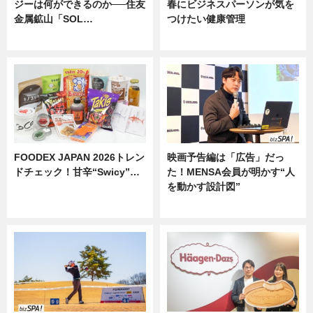
ジーは何ができるのか──住友
春にビジネスパーソンが気を
金属鉱山「SOL…
つけたい健康管理
ニュース
ニュース
FOODEX JAPAN 2026トレン
映画予告編は「広告」だっ
ドチェック！甘辛“Swicy”…
た！MENSA会員が明かす“人
を動かす設計図”
ニュース
ニュース