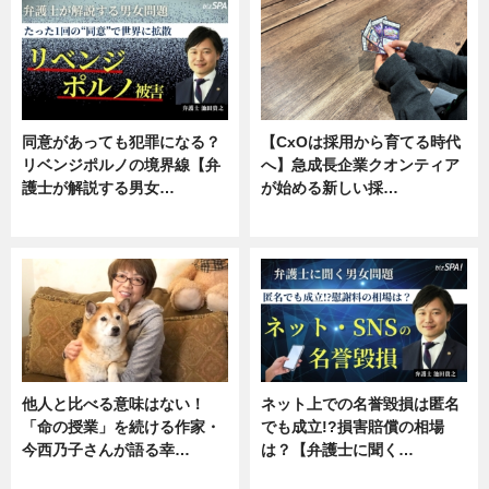
同意があっても犯罪になる？
【CxOは採用から育てる時代
リベンジポルノの境界線【弁
へ】急成長企業クオンティア
護士が解説する男女…
が始める新しい採…
専門家インタビュー
ニュース
他人と比べる意味はない！
ネット上での名誉毀損は匿名
「命の授業」を続ける作家・
でも成立!?損害賠償の相場
今西乃子さんが語る幸…
は？【弁護士に聞く…
専門家インタビュー
専門家インタビュー