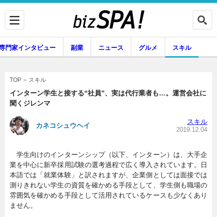
専門家インタビュー
副業
ニュース
グルメ
スキル
スキル
TOP
インターン学生と接する“社員”、実は代行業者も…。運営会社に
聞くジレンマ
企業インタビュー
専門家インタビュー
スキル
カネコシュウヘイ
2019.12.04
学生向けのインターンシップ（以下、インターン）は、大手企
副業
ニュース
業を中心に新卒採用試験の選考過程で広く導入されています。日
本語では「就業体験」と訳されますが、企業側としては面接では
測りきれない学生の資質を確かめる手段として、学生側も職場の
雰囲気を確かめる手段として活用されているケースも少なくあり
グルメ
スキル
ません。