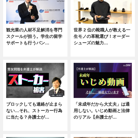
観光業の人材不足解消を専門
世界 2 位の靴職人が教える一
スクールが担う。学生の留学
生モノの革靴選び！オーダー
サポートも行うバン…
シューズの魅力…
ニュース, 企業インタビュー
ニュース, 専門家インタビュー
ブロックしても連絡が止まら
「未成年だから大丈夫」は通
ない…それ、ストーカー行為
用しない。いじめ動画と法律
に当たる？弁護士が…
のリアル【弁護士が…
ニュース, 専門家インタビュー
ニュース, 専門家インタビュー