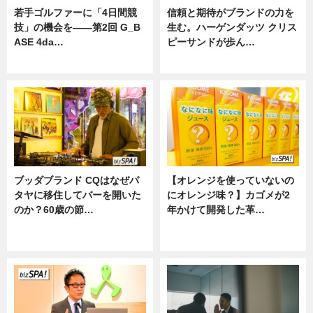
若手ゴルファーに「4日間競
信頼と期待がブランドの力を
技」の機会を——第2回 G_B
生む。ハーゲンダッツ クリス
ASE 4da…
ピーサンドが歩ん…
ニュース
ニュース
ブッダブランド CQはなぜパ
【オレンジを使っていないの
タヤに移住してバーを開いた
にオレンジ味？】カゴメが2
のか？60歳の節…
年かけて開発した革…
ニュース
グルメ, ニュース, 企業インタビュ
ー