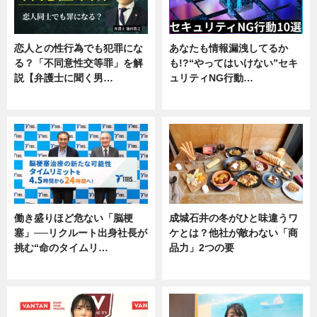
恋人との性行為でも犯罪にな
あなたも情報漏洩してるか
る？「不同意性交等罪」を解
も!?“やってはいけない”セキ
説【弁護士に聞く男…
ュリティNG行動…
専門家インタビュー
専門家インタビュー
働き盛りほど危ない「脳梗
成城石井の冬がひと味違うワ
塞」──リクルート出身社長が
ケとは？他社が敵わない「商
挑む“命のタイムリ…
品力」2つの要
企業インタビュー
グルメ