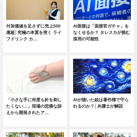
付加価値を足さずに売上500
AI面接は「面接官ガチャ」を
億超│究極の本質を突く ライ
なくせるか？ タレスカが挑む
フドリンク カ…
採用の可能性
ニュース
ニュース
「小さな手に何度も針を刺し
AIが描いた絵は著作権で守ら
たくない…」現場の悲痛な訴
れるのか？│弁護士が解説
えから開発されたア…
ニュース
ニュース