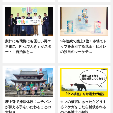
家計にも環境にも優しい再エ
5年連続で売上1位！市場でト
ネ電気「Pikaでんき」がスタ
ップを牽引する花王・ビオレ
ート！自治体と…
の独自のマーケテ…
ニュース
ニュース, 暮らし
増上寺で掃除体験！ニチバン
クマの被害にあったらどうす
が伝える手をいたわることの
る？ケガをしたら補償される
大切さ
のか弁護士が解説