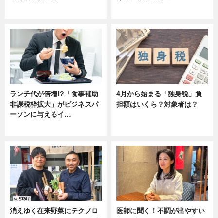
ニュース
ニュース
ランチ代が倍増!?「食事補助
4月から始まる「独身税」負
非課税枠拡大」がビジネスパ
担額はいくら？対象者は？
ーソンに与えるイ…
ニュース
ニュース
消えゆく在来野菜にテクノロ
医師に聞く！不調が出やすい