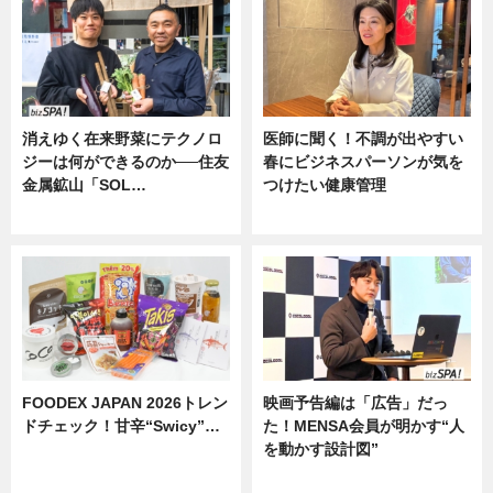
消えゆく在来野菜にテクノロ
医師に聞く！不調が出やすい
ジーは何ができるのか──住友
春にビジネスパーソンが気を
金属鉱山「SOL…
つけたい健康管理
ニュース
ニュース
FOODEX JAPAN 2026トレン
映画予告編は「広告」だっ
ドチェック！甘辛“Swicy”…
た！MENSA会員が明かす“人
を動かす設計図”
ニュース
ニュース