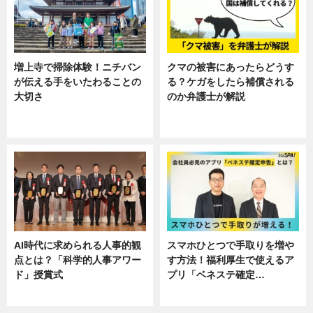
増上寺で掃除体験！ニチバン
クマの被害にあったらどうす
が伝える手をいたわることの
る？ケガをしたら補償される
大切さ
のか弁護士が解説
ニュース, 企業インタビュー, 暮ら
専門家インタビュー
し
AI時代に求められる人事的観
スマホひとつで手取りを増や
点とは？「科学的人事アワー
す方法！福利厚生で使えるア
ド」授賞式
プリ「ベネステ確定…
ニュース
企業インタビュー