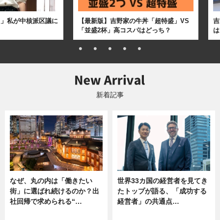
た」私が中核派区議に
【最新版】吉野家の牛丼「超特盛」VS
吉
「並盛2杯」高コスパはどっち？
は
新着記事
なぜ、丸の内は「働きたい
世界33カ国の経営者を見てき
街」に選ばれ続けるのか？出
たトップが語る、「成功する
社回帰で求められる“…
経営者」の共通点…
ニュース
ニュース