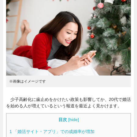
暮らし
エンタメ
連載一覧
※画像はイメージです
少子高齢化に歯止めをかけたい政策も影響してか、20代で婚活
を始める人が増えているという報道を最近よく見かけます。
目次
[
hide
]
1
「婚活サイト・アプリ」での成婚率が増加