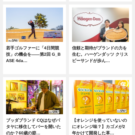
若手ゴルファーに「4日間競
信頼と期待がブランドの力を
技」の機会を——第2回 G_B
生む。ハーゲンダッツ クリス
ASE 4da…
ピーサンドが歩ん…
ニュース
ニュース
ブッダブランド CQはなぜパ
【オレンジを使っていないの
タヤに移住してバーを開いた
にオレンジ味？】カゴメが2
のか？60歳の節…
年かけて開発した革…