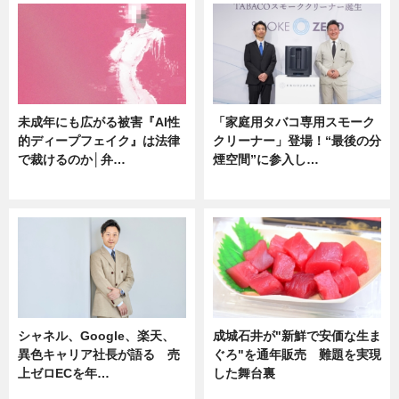
未成年にも広がる被害『AI性
「家庭用タバコ専用スモーク
的ディープフェイク』は法律
クリーナー」登場！“最後の分
で裁けるのか│弁…
煙空間”に参入し…
ニュース
ニュース
シャネル、Google、楽天、
成城石井が"新鮮で安価な生ま
異色キャリア社長が語る 売
ぐろ"を通年販売 難題を実現
上ゼロECを年…
した舞台裏