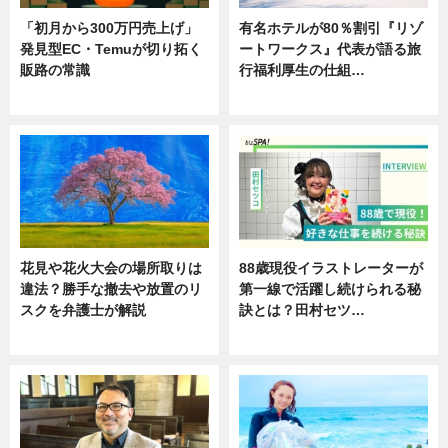
「初月から300万円売上げ」
有名ホテルが80％割引『リゾ
発見型EC・Temuが切り拓く
ートワークス』代表が語る旅
販路の常識
行福利厚生の仕組…
ニュース
ニュース
花見や花火大会の場所取りは
88歳現役イラストレーターが
違法？勝手な撤去や放置のリ
第一線で活躍し続けられる秘
スクを弁護士が解説
訣とは？田村セツ…
ニュース
専門家インタビュー