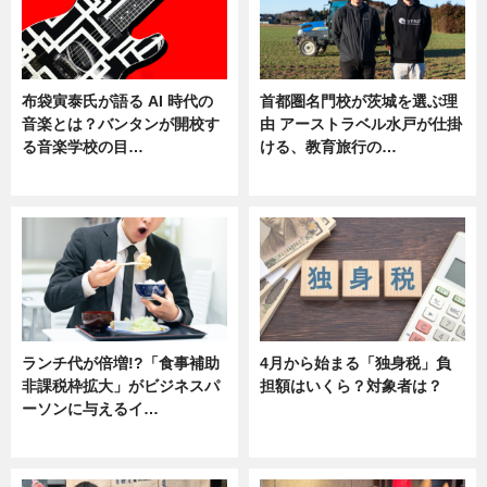
布袋寅泰氏が語る AI 時代の
首都圏名門校が茨城を選ぶ理
音楽とは？バンタンが開校す
由 アーストラベル水戸が仕掛
る音楽学校の目…
ける、教育旅行の…
ニュース
ニュース
ランチ代が倍増!?「食事補助
4月から始まる「独身税」負
非課税枠拡大」がビジネスパ
担額はいくら？対象者は？
ーソンに与えるイ…
ニュース
ニュース