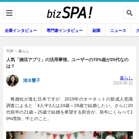
企業インタビュー
専門家インタビュー
副業
ニュース
暮らし
エンタメ
暮らし
TOP
人気「婚活アプリ」の活用事情。ユーザーの70%超が20代なの
は？
企業インタビュー
専門家インタビュー
暮らし
清水響子
2019.08.12
晩婚化が進む日本ですが、2019年のオーネットの新成人意識
副業
ニュース
調査によると「4人中3人は24歳～28歳で結婚したい。さらに20
代前半の21歳～25歳で結婚を希望する割合が、前年にくらべて1
0%増加」中とのこと。
グルメ
スキル