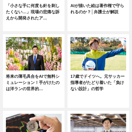
「小さな手に何度も針を刺し
AIが描いた絵は著作権で守ら
たくない…」現場の悲痛な訴
れるのか？│弁護士が解説
えから開発されたア…
ニュース
ニュース
将来の薄毛具合をAIで無料シ
17歳でドイツへ。元サッカー
ミュレーション！手がけたの
指導者がたどり着いた「負け
は洋ランの世界的…
ない設計」の哲学
ニュース
ニュース
sponsored by 河野メリクロン