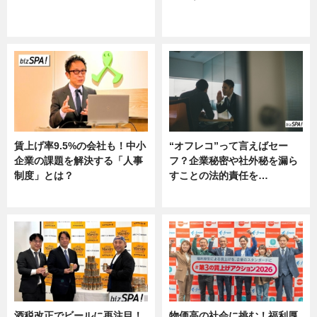
ニュース
グルメ, ニュース, 企業インタビュ
ー
賃上げ率9.5%の会社も！中小
“オフレコ”って言えばセー
企業の課題を解決する「人事
フ？企業秘密や社外秘を漏ら
制度」とは？
すことの法的責任を…
ニュース
ニュース, 専門家インタビュー
酒税改正でビールに再注目！
物価高の社会に挑む！福利厚