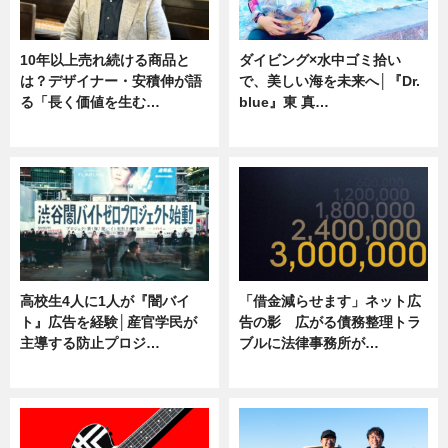
10年以上売れ続ける商品と
ダイビング×水中ゴミ拾い
は？デザイナー・安積伸が語
で、美しい海を未来へ│『Dr.
る「長く価値を生む…
blue』東 真…
ニュース
ニュース
高校生4人に1人が『闇バイ
「借金減らせます」ネット広
ト』広告を経験│産官学民が
告の影 広がる債務整理トラ
主導する防止プロジ…
ブルに法律事務所が…
ニュース
ニュース