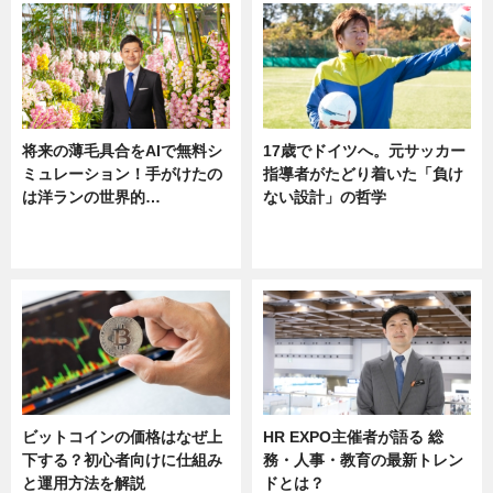
将来の薄毛具合をAIで無料シ
17歳でドイツへ。元サッカー
ミュレーション！手がけたの
指導者がたどり着いた「負け
は洋ランの世界的…
ない設計」の哲学
ニュース
ニュース
sponsored by 河野メリクロン
ビットコインの価格はなぜ上
HR EXPO主催者が語る 総
下する？初心者向けに仕組み
務・人事・教育の最新トレン
と運用方法を解説
ドとは？