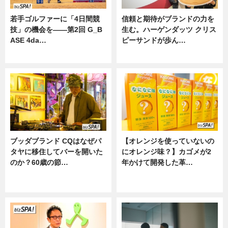
若手ゴルファーに「4日間競
信頼と期待がブランドの力を
技」の機会を——第2回 G_B
生む。ハーゲンダッツ クリス
ASE 4da…
ピーサンドが歩ん…
ニュース
ニュース
ブッダブランド CQはなぜパ
【オレンジを使っていないの
タヤに移住してバーを開いた
にオレンジ味？】カゴメが2
のか？60歳の節…
年かけて開発した革…
ニュース
グルメ, ニュース, 企業インタビュ
ー