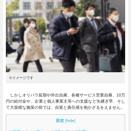
暮らし
エンタメ
連載一覧
※イメージです
しかしオリパラ延期や外出自粛、各種サービス営業自粛、10万
円の給付金や、企業と個人事業主等への支援など矢継ぎ早、そし
て大規模な施策の前では、自覚と責任感を抱かざるをえません。
目次
[
hide
]