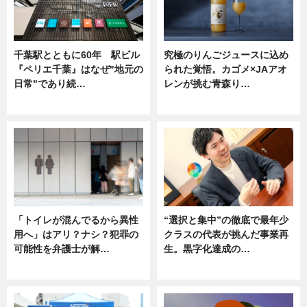
千葉駅とともに60年 駅ビル
究極のりんごジュースに込め
『ペリエ千葉』はなぜ"地元の
られた覚悟。カゴメ×JAアオ
日常"であり続…
レンが挑む青森り…
ニュース
ニュース
「トイレが混んでるから異性
“選択と集中”の徹底で最年少
用へ」はアリ？ナシ？犯罪の
クラスの代表が挑んだ事業再
可能性を弁護士が解…
生。黒字化達成の…
ニュース, 専門家インタビュー
ニュース