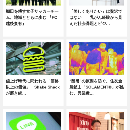
棚田を耕す女子サッカーチー
「美しくありたい」は贅沢で
ム。地域とともに歩む 『FC
はない――乳がん経験から見
越後妻有』
えた社会課題とビジ…
ニュース
ニュース
値上げ時代に問われる「価格
“酷暑”の原因を防ぐ。住友金
以上の価値」 Shake Shack
属鉱山「SOLAMENT®」が挑
が磨き続…
む、異業種…
ニュース
ニュース