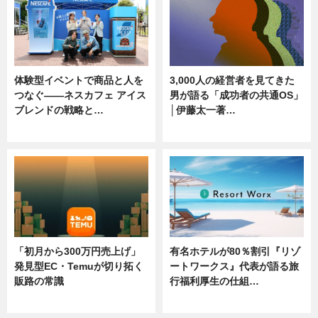
体験型イベントで商品と人を
3,000人の経営者を見てきた
つなぐ――ネスカフェ アイス
男が語る「成功者の共通OS」
ブレンドの戦略と…
│伊藤太一著…
ニュース
ニュース
「初月から300万円売上げ」
有名ホテルが80％割引『リゾ
発見型EC・Temuが切り拓く
ートワークス』代表が語る旅
販路の常識
行福利厚生の仕組…
ニュース
ニュース