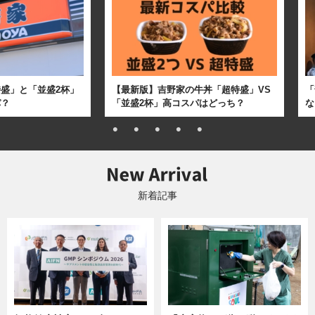
盛」と「並盛2杯」
【最新版】吉野家の牛丼「超特盛」VS
「
パ？
「並盛2杯」高コスパはどっち？
な
新着記事