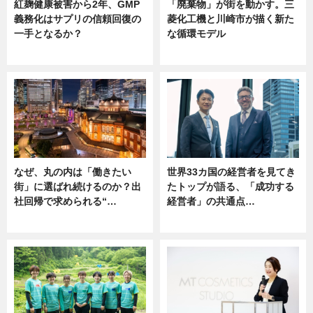
紅麹健康被害から2年、GMP
「廃棄物」が街を動かす。三
義務化はサプリの信頼回復の
菱化工機と川崎市が描く新た
一手となるか？
な循環モデル
ニュース
ニュース
なぜ、丸の内は「働きたい
世界33カ国の経営者を見てき
街」に選ばれ続けるのか？出
たトップが語る、「成功する
社回帰で求められる“…
経営者」の共通点…
ニュース
ニュース