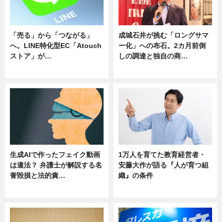
「売る」から「つながる」
成城石井が挑む「ロングサマ
へ。LINE特化型EC「Atouch
ー化」への布石。2カ月前倒
ストア」が…
しの調達と独自の商…
ニュース
ニュース
生成AIで作ったフェイク動画
1万人を育てた教育経営者・
は違法？ 弁護士が解説する名
安藤大作が語る『人が育つ組
誉毀損と法的責…
織』の条件
ニュース
ニュース