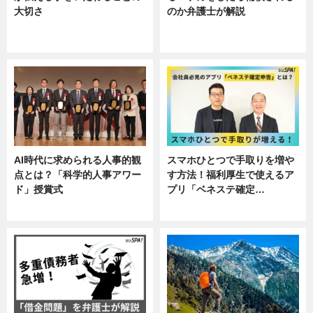
大切さ
のか弁護士が解説
ニュース, 企業インタビュー, 暮ら
専門家インタビュー
し
AI時代に求められる人事的観
スマホひとつで手取りを増や
点とは？「科学的人事アワー
す方法！福利厚生で使えるア
ド」授賞式
プリ「ベネステ確定…
ニュース
企業インタビュー