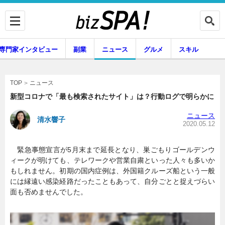
専門家インタビュー
副業
ニュース
グルメ
スキル
ニュース
TOP
新型コロナで「最も検索されたサイト」は？行動ログで明らかに
ニュース
清水響子
企業インタビュー
専門家インタビュー
2020.05.12
緊急事態宣言が5月末まで延長となり、巣ごもりゴールデンウ
ィークが明けても、テレワークや営業自粛といった人々も多いか
副業
ニュース
もしれません。初期の国内症例は、外国籍クルーズ船という一般
には縁遠い感染経路だったこともあって、自分ごとと捉えづらい
面も否めませんでした。
グルメ
スキル