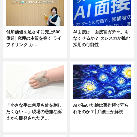
付加価値を足さずに売上500
AI面接は「面接官ガチャ」を
億超│究極の本質を突く ライ
なくせるか？ タレスカが挑む
フドリンク カ…
採用の可能性
ニュース
ニュース
「小さな手に何度も針を刺し
AIが描いた絵は著作権で守ら
たくない…」現場の悲痛な訴
れるのか？│弁護士が解説
えから開発されたア…
ニュース
ニュース