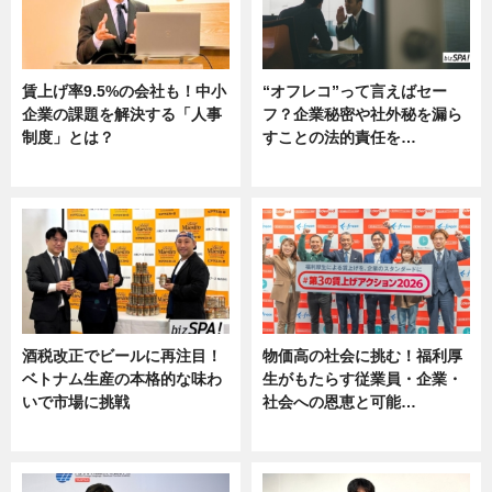
賃上げ率9.5%の会社も！中小
“オフレコ”って言えばセー
企業の課題を解決する「人事
フ？企業秘密や社外秘を漏ら
制度」とは？
すことの法的責任を…
ニュース
ニュース, 専門家インタビュー
酒税改正でビールに再注目！
物価高の社会に挑む！福利厚
ベトナム生産の本格的な味わ
生がもたらす従業員・企業・
いで市場に挑戦
社会への恩恵と可能…
ニュース
ニュース