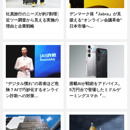
社員旅行のニーズが約7割増│
デンマーク発『Jabra』が見
近ツー調査から見える実施の
据える“オンライン会議革命”
理由と企業戦略
日本市場へ…
ニュース
ニュース
“デジタル慣れ”の若者ほど危
搭載AIが戦術をアドバイス。
険？AIで巧妙化するオンライ
5万円台で登場したミドルゲ
ン詐欺への対策…
ーミングスマホ『…
ニュース
ニュース