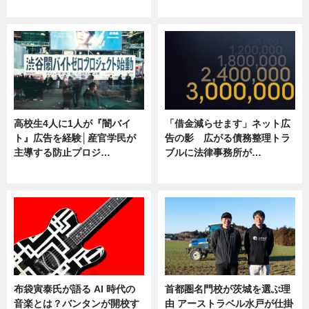
ニュース
ニュース
高校生4人に1人が『闇バイ
「借金減らせます」ネット広
ト』広告を経験│産官学民が
告の影 広がる債務整理トラ
主導する防止プロジ…
ブルに法律事務所が…
ニュース
ニュース
布袋寅泰氏が語る AI 時代の
首都圏名門校が茨城を選ぶ理
音楽とは？バンタンが開校す
由 アーストラベル水戸が仕掛