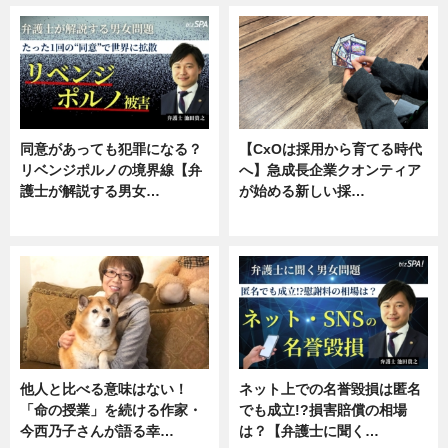
同意があっても犯罪になる？
【CxOは採用から育てる時代
リベンジポルノの境界線【弁
へ】急成長企業クオンティア
護士が解説する男女…
が始める新しい採…
専門家インタビュー
ニュース
他人と比べる意味はない！
ネット上での名誉毀損は匿名
「命の授業」を続ける作家・
でも成立!?損害賠償の相場
今西乃子さんが語る幸…
は？【弁護士に聞く…