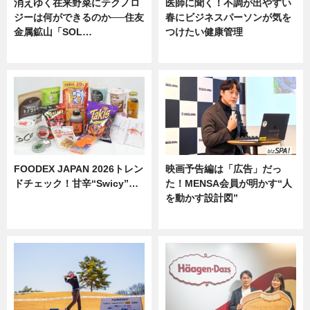
消えゆく在来野菜にテクノロ
医師に聞く！不調が出やすい
ジーは何ができるのか──住友
春にビジネスパーソンが気を
金属鉱山「SOL…
つけたい健康管理
ニュース
ニュース
FOODEX JAPAN 2026トレン
映画予告編は「広告」だっ
ドチェック！甘辛“Swicy”…
た！MENSA会員が明かす“人
を動かす設計図”
ニュース
ニュース