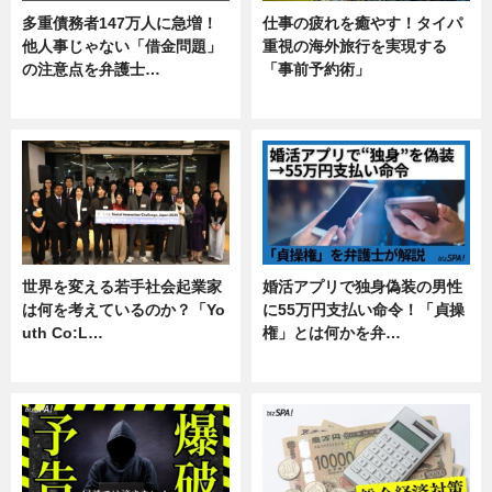
多重債務者147万人に急増！
仕事の疲れを癒やす！タイパ
他人事じゃない「借金問題」
重視の海外旅行を実現する
の注意点を弁護士…
「事前予約術」
専門家インタビュー
暮らし
世界を変える若手社会起業家
婚活アプリで独身偽装の男性
は何を考えているのか？「Yo
に55万円支払い命令！「貞操
uth Co:L…
権」とは何かを弁…
スキル
専門家インタビュー