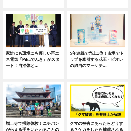
専門家インタビュー
専門家インタビュー
家計にも環境にも優しい再エ
5年連続で売上1位！市場でト
ネ電気「Pikaでんき」がスタ
ップを牽引する花王・ビオレ
ート！自治体と…
の独自のマーケテ…
ニュース
ニュース, 暮らし
増上寺で掃除体験！ニチバン
クマの被害にあったらどうす
が伝える手をいたわることの
る？ケガをしたら補償される