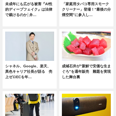
未成年にも広がる被害『AI性
「家庭用タバコ専用スモーク
的ディープフェイク』は法律
クリーナー」登場！“最後の分
で裁けるのか│弁…
煙空間”に参入し…
ニュース
ニュース
シャネル、Google、楽天、
成城石井が"新鮮で安価な生ま
異色キャリア社長が語る 売
ぐろ"を通年販売 難題を実現
上ゼロECを年…
した舞台裏
ニュース
ニュース