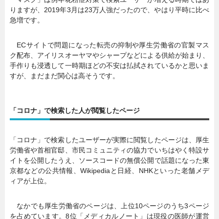
りますが、2019年3月は23万人強だったので、やはり平時に比べ
急増です。
ECサイトで問題になった転売の抑制や厚生労働省の官製マス
ク配布、アイリスオーヤマやシャープなどによる供給が始まり、
手作りも浸透して一時期ほどの不安は払拭されているかと思いま
すが、まだまだ関心は高そうです。
「コロナ」で検索した人が閲覧したページ
「コロナ」で検索したユーザーが実際に閲覧したページは、厚生
労働省や首相官邸、市民コミュニティの協力でいちはやく特設サ
イトを公開したうえ、ソースコードの無償公開で話題になった東
京都などの公共情報、Wikipediaと日経、NHKといった老舗メデ
ィアが上位。
なかでも厚生労働省のページは、上位10ページのうち3ページ
を占めています。8位「メディカルノート」は現役の医師が運営