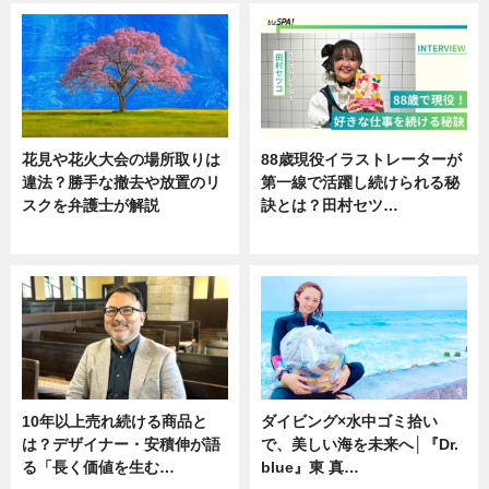
花見や花火大会の場所取りは
88歳現役イラストレーターが
違法？勝手な撤去や放置のリ
第一線で活躍し続けられる秘
スクを弁護士が解説
訣とは？田村セツ…
ニュース
専門家インタビュー
10年以上売れ続ける商品と
ダイビング×水中ゴミ拾い
は？デザイナー・安積伸が語
で、美しい海を未来へ│『Dr.
る「長く価値を生む…
blue』東 真…