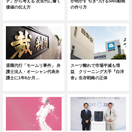
チ」から考える 次世代に響く
が明かす 引きつけるSNS動画
価値の伝え方
の作り方
ニュース
ニュース
退職代行「モームリ事件」 弁
スーツ離れで市場半減も増
護士法人・オーシャン代表弁
益 クリーニング大手『白洋
護士に1年6か月…
舍』生存戦略の正体
ニュース
企業インタビュー