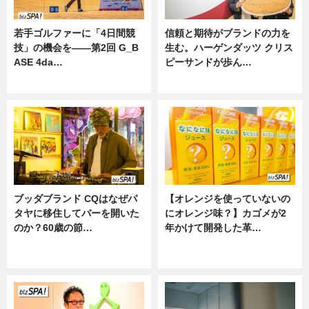
若手ゴルファーに「4日間競
信頼と期待がブランドの力を
技」の機会を——第2回 G_B
生む。ハーゲンダッツ クリス
ASE 4da…
ピーサンドが歩ん…
ニュース
ニュース
ブッダブランド CQはなぜパ
【オレンジを使っていないの
タヤに移住してバーを開いた
にオレンジ味？】カゴメが2
のか？60歳の節…
年かけて開発した革…
ニュース
グルメ, ニュース, 企業インタビュ
ー