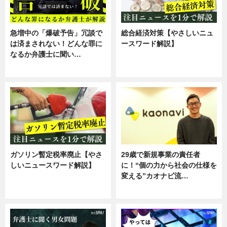
急増中の「爆破予告」冗談で
総合経済対策【やさしいニュ
は済まされない！どんな罪に
ースワード解説】
なるか弁護士に聞い…
ニュース
専門家インタビュー
ガソリン暫定税率廃止【やさ
29歳で新規事業の責任者
しいニュースワード解説】
に！“個の力から社会の仕様を
変える”カオナビ流…
ニュース
企業インタビュー