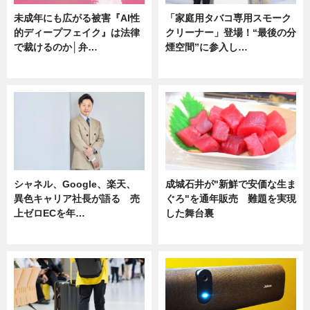
未成年にも広がる被害『AI性
「家庭用タバコ専用スモーク
的ディープフェイク』は法律
クリーナー」登場！“最後の分
で裁けるのか│弁…
煙空間”に参入し…
ニュース
ニュース
シャネル、Google、楽天、
成城石井が"新鮮で安価な生ま
異色キャリア社長が語る 売
ぐろ"を通年販売 難題を実現
上ゼロECを年…
した舞台裏
ニュース
ニュース