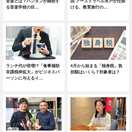
音楽とは？バンタンが開校す
由 アーストラベル水戸が仕掛
る音楽学校の目…
ける、教育旅行の…
ニュース
ニュース
ランチ代が倍増!?「食事補助
4月から始まる「独身税」負
非課税枠拡大」がビジネスパ
担額はいくら？対象者は？
ーソンに与えるイ…
ニュース
ニュース