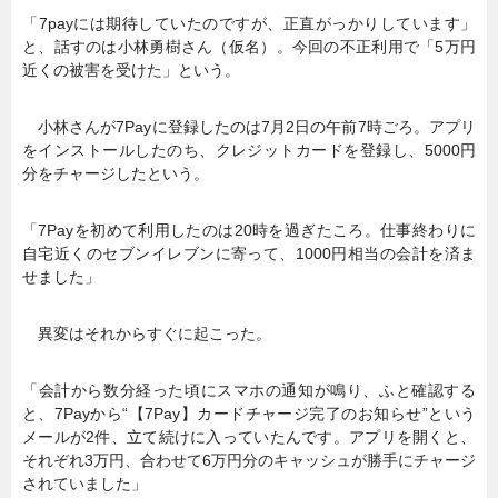
「7payには期待していたのですが、正直がっかりしています」
と、話すのは小林勇樹さん（仮名）。今回の不正利用で「5万円
近くの被害を受けた」という。
小林さんが7Payに登録したのは7月2日の午前7時ごろ。アプリ
をインストールしたのち、クレジットカードを登録し、5000円
分をチャージしたという。
「7Payを初めて利用したのは20時を過ぎたころ。仕事終わりに
自宅近くのセブンイレブンに寄って、1000円相当の会計を済ま
せました」
異変はそれからすぐに起こった。
「会計から数分経った頃にスマホの通知が鳴り、ふと確認する
と、7Payから“【7Pay】カードチャージ完了のお知らせ”という
メールが2件、立て続けに入っていたんです。アプリを開くと、
それぞれ3万円、合わせて6万円分のキャッシュが勝手にチャージ
されていました」