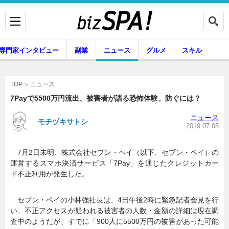
専門家インタビュー
副業
ニュース
グルメ
スキル
ニュース
TOP
7Payで5500万円流出、被害者が語る恐怖体験。防ぐには？
ニュース
モチヅキサトシ
企業インタビュー
専門家インタビュー
2019.07.05
7月2日未明、株式会社セブン・ペイ（以下、セブン・ペイ）の
運営するスマホ決済サービス「7Pay」を通じたクレジットカー
副業
ニュース
ド不正利用が発生した。
セブン・ペイの小林強社長は、4日午後2時に緊急記者会見を行
グルメ
スキル
い、不正アクセスが疑われる被害者の人数・金額の詳細は現在調
査中のようだが、すでに「900人に5500万円の被害があった可能