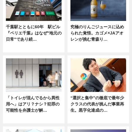
千葉駅とともに60年 駅ビル
究極のりんごジュースに込め
『ペリエ千葉』はなぜ"地元の
られた覚悟。カゴメ×JAアオ
日常"であり続…
レンが挑む青森り…
ニュース
ニュース
「トイレが混んでるから異性
“選択と集中”の徹底で最年少
用へ」はアリ？ナシ？犯罪の
クラスの代表が挑んだ事業再
可能性を弁護士が解…
生。黒字化達成の…
ニュース, 専門家インタビュー
ニュース