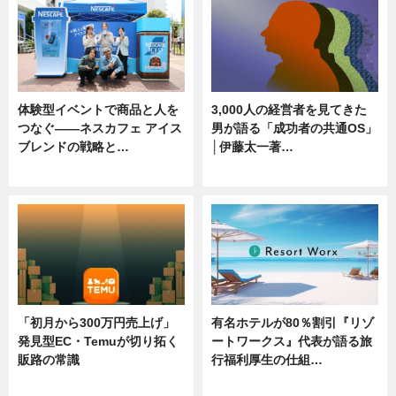
体験型イベントで商品と人を
3,000人の経営者を見てきた
つなぐ――ネスカフェ アイス
男が語る「成功者の共通OS」
ブレンドの戦略と…
│伊藤太一著…
ニュース
ニュース
「初月から300万円売上げ」
有名ホテルが80％割引『リゾ
発見型EC・Temuが切り拓く
ートワークス』代表が語る旅
販路の常識
行福利厚生の仕組…
ニュース
ニュース