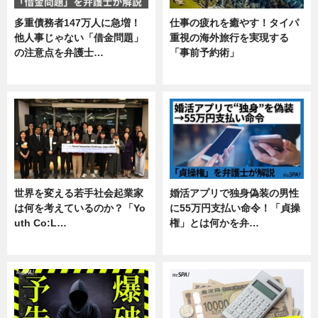
多重債務者147万人に急増！
仕事の疲れを癒やす！タイパ
他人事じゃない「借金問題」
重視の海外旅行を実現する
の注意点を弁護士…
「事前予約術」
専門家インタビュー
暮らし
世界を変える若手社会起業家
婚活アプリで独身偽装の男性
は何を考えているのか？「Yo
に55万円支払い命令！「貞操
uth Co:L…
権」とは何かを弁…
スキル
専門家インタビュー