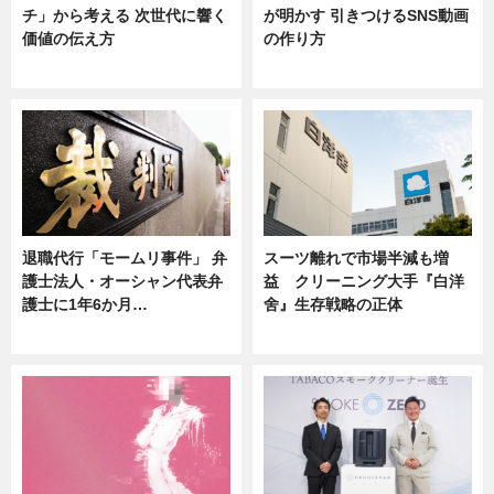
チ」から考える 次世代に響く
が明かす 引きつけるSNS動画
価値の伝え方
の作り方
ニュース
ニュース
退職代行「モームリ事件」 弁
スーツ離れで市場半減も増
護士法人・オーシャン代表弁
益 クリーニング大手『白洋
護士に1年6か月…
舍』生存戦略の正体
ニュース
企業インタビュー