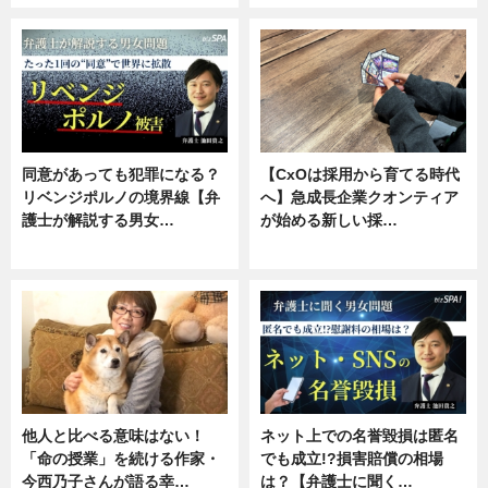
同意があっても犯罪になる？
【CxOは採用から育てる時代
リベンジポルノの境界線【弁
へ】急成長企業クオンティア
護士が解説する男女…
が始める新しい採…
専門家インタビュー
ニュース
他人と比べる意味はない！
ネット上での名誉毀損は匿名
「命の授業」を続ける作家・
でも成立!?損害賠償の相場
今西乃子さんが語る幸…
は？【弁護士に聞く…