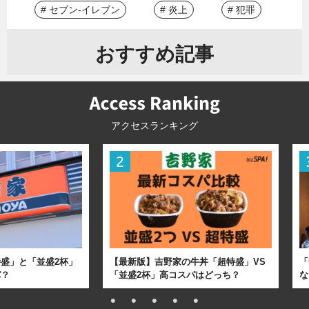
# セブン-イレブン
# 炎上
# 犯罪
おすすめ記事
アクセスランキング
盛」と「並盛2杯」
【最新版】吉野家の牛丼「超特盛」VS
「
パ？
「並盛2杯」高コスパはどっち？
な