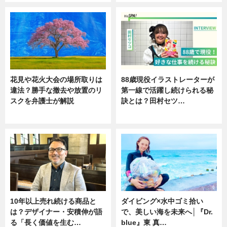
花見や花火大会の場所取りは
88歳現役イラストレーターが
違法？勝手な撤去や放置のリ
第一線で活躍し続けられる秘
スクを弁護士が解説
訣とは？田村セツ…
ニュース
専門家インタビュー
10年以上売れ続ける商品と
ダイビング×水中ゴミ拾い
は？デザイナー・安積伸が語
で、美しい海を未来へ│『Dr.
る「長く価値を生む…
blue』東 真…