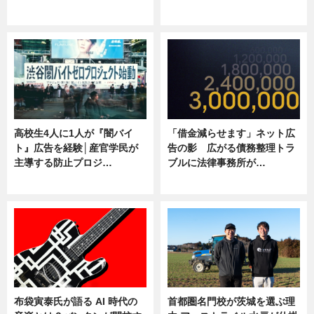
ニュース
ニュース
高校生4人に1人が『闇バイ
「借金減らせます」ネット広
ト』広告を経験│産官学民が
告の影 広がる債務整理トラ
主導する防止プロジ…
ブルに法律事務所が…
ニュース
ニュース
布袋寅泰氏が語る AI 時代の
首都圏名門校が茨城を選ぶ理