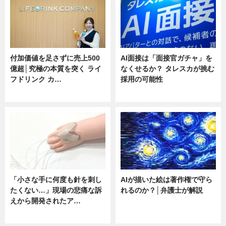
付加価値を足さずに売上500
AI面接は「面接官ガチャ」を
億超│究極の本質を突く ライ
なくせるか？ タレスカが挑む
フドリンク カ…
採用の可能性
ニュース
ニュース
「小さな手に何度も針を刺し
AIが描いた絵は著作権で守ら
たくない…」現場の悲痛な訴
れるのか？│弁護士が解説
えから開発されたア…
ニュース
ニュース