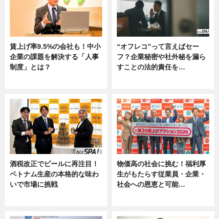
賃上げ率9.5%の会社も！中小
“オフレコ”って言えばセー
企業の課題を解決する「人事
フ？企業秘密や社外秘を漏ら
制度」とは？
すことの法的責任を…
ニュース
ニュース, 専門家インタビュー
酒税改正でビールに再注目！
物価高の社会に挑む！福利厚
ベトナム生産の本格的な味わ
生がもたらす従業員・企業・
いで市場に挑戦
社会への恩恵と可能…
ニュース
ニュース