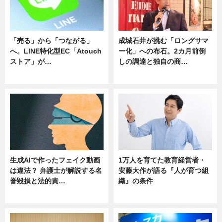
「売る」から「つながる」
成城石井が挑む「ロングサマ
へ。LINE特化型EC「Atouch
ー化」への布石。2カ月前倒
ストア」が…
しの調達と独自の商…
ニュース
ニュース
生成AIで作ったフェイク動画
1万人を育てた教育経営者・
は違法？ 弁護士が解説する名
安藤大作が語る『人が育つ組
誉毀損と法的責…
織』の条件
ニュース
ニュース