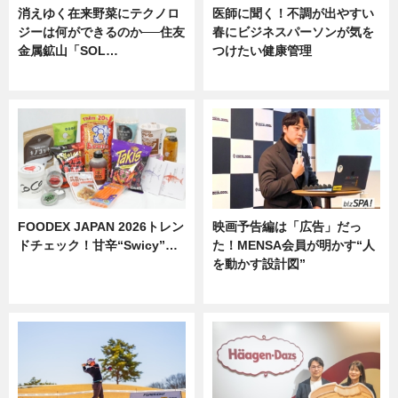
消えゆく在来野菜にテクノロ
医師に聞く！不調が出やすい
ジーは何ができるのか──住友
春にビジネスパーソンが気を
金属鉱山「SOL…
つけたい健康管理
ニュース
ニュース
FOODEX JAPAN 2026トレン
映画予告編は「広告」だっ
ドチェック！甘辛“Swicy”…
た！MENSA会員が明かす“人
を動かす設計図”
ニュース
ニュース