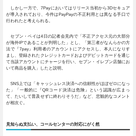
しかし一方で、7Payにおいてはリリース当初から3Dセキュア
が導入されており、今件はPayPayの不正利用とは異なる手口で
行われたと考えられる。
セブン・ペイは4日の記者会見内で「不正アクセス元の大部分
が海外IPであることが判明した」とし、「第三者がなんらかの方
法で『7pay』利用者のアカウントにアクセスし、本人になりす
まし、登録されたクレジットカードおよびデビットカードを通じ
て当該アカウントにチャージを行い、セブン・イレブン店舗にお
いて商品を購入」したと説明。
SNS上では「キャッシュレス決済への信頼性がほぼゼロになっ
た」「一般的に『QRコード決済は危険』という認識が広まっ
て、たいして普及せずに終わりそうだ」など、悲観的なコメント
が相次ぐ。
見知らぬ支払い、コールセンターの対応にがく然