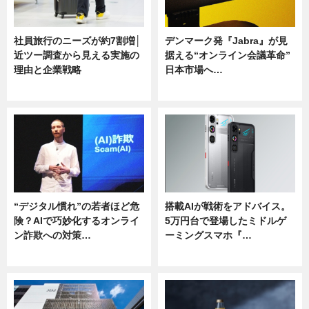
社員旅行のニーズが約7割増│
デンマーク発『Jabra』が見
近ツー調査から見える実施の
据える“オンライン会議革命”
理由と企業戦略
日本市場へ…
ニュース
ニュース
“デジタル慣れ”の若者ほど危
搭載AIが戦術をアドバイス。
険？AIで巧妙化するオンライ
5万円台で登場したミドルゲ
ン詐欺への対策…
ーミングスマホ『…
ニュース
ニュース