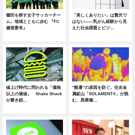
棚田を耕す女子サッカーチー
「美しくありたい」は贅沢で
ム。地域とともに歩む 『FC
はない――乳がん経験から見
越後妻有』
えた社会課題とビジ…
ニュース
ニュース
値上げ時代に問われる「価格
“酷暑”の原因を防ぐ。住友金
以上の価値」 Shake Shack
属鉱山「SOLAMENT®」が挑
が磨き続…
む、異業種…
ニュース
ニュース