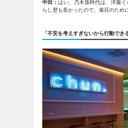
中田：
はい。乃木坂時代は、洋服ぐ
らし歴も長かったので。雀荘のため
「不安を考えすぎないから行動でき