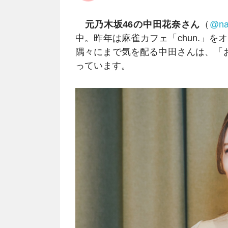
元乃木坂46の中田花奈さん
（
@nak
中。昨年は麻雀カフェ「chun.」
隅々にまで気を配る中田さんは、「
っています。