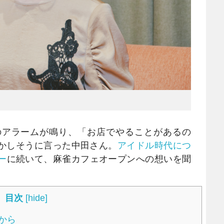
アラームが鳴り、「お店でやることがあるの
かしそうに言った中田さん。
アイドル時代につ
ー
に続いて、麻雀カフェオープンへの想いを聞
目次
[
hide
]
から