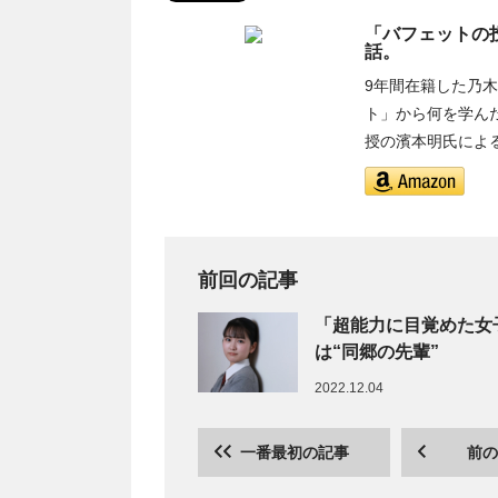
「バフェットの
話。
9年間在籍した乃
ト」から何を学ん
授の濱本明氏によ
前回の記事
「超能力に目覚めた女
は“同郷の先輩”
2022.12.04
一番最初の記事
前の