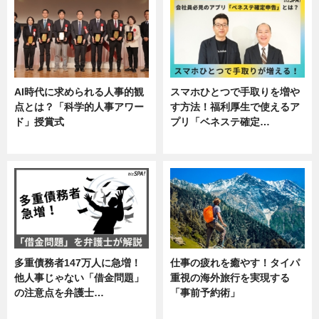
AI時代に求められる人事的観
スマホひとつで手取りを増や
点とは？「科学的人事アワー
す方法！福利厚生で使えるア
ド」授賞式
プリ「ベネステ確定…
ニュース
企業インタビュー
多重債務者147万人に急増！
仕事の疲れを癒やす！タイパ
他人事じゃない「借金問題」
重視の海外旅行を実現する
の注意点を弁護士…
「事前予約術」
専門家インタビュー
暮らし