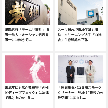
退職代行「モームリ事件」 弁
スーツ離れで市場半減も増
護士法人・オーシャン代表弁
益 クリーニング大手『白洋
護士に1年6か月…
舍』生存戦略の正体
ニュース
企業インタビュー
未成年にも広がる被害『AI性
「家庭用タバコ専用スモーク
的ディープフェイク』は法律
クリーナー」登場！“最後の分
で裁けるのか│弁…
煙空間”に参入し…
ニュース
ニュース