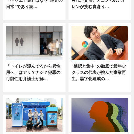
『ペリエ千葉』はなぜ"地元の
られた覚悟。カゴメ×JAアオ
日常"であり続…
レンが挑む青森り…
ニュース
ニュース
「トイレが混んでるから異性
“選択と集中”の徹底で最年少
用へ」はアリ？ナシ？犯罪の
クラスの代表が挑んだ事業再
可能性を弁護士が解…
生。黒字化達成の…
ニュース, 専門家インタビュー
ニュース