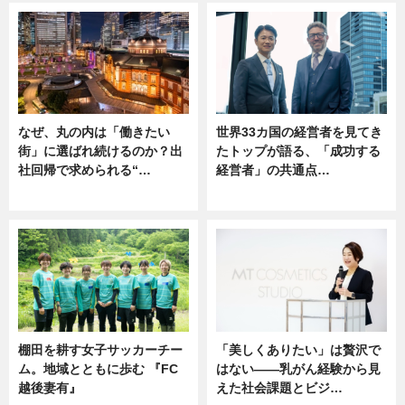
なぜ、丸の内は「働きたい
世界33カ国の経営者を見てき
街」に選ばれ続けるのか？出
たトップが語る、「成功する
社回帰で求められる“…
経営者」の共通点…
ニュース
ニュース
棚田を耕す女子サッカーチー
「美しくありたい」は贅沢で
ム。地域とともに歩む 『FC
はない――乳がん経験から見
越後妻有』
えた社会課題とビジ…