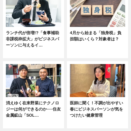
ランチ代が倍増!?「食事補助
4月から始まる「独身税」負
非課税枠拡大」がビジネスパ
担額はいくら？対象者は？
ーソンに与えるイ…
ニュース
ニュース
消えゆく在来野菜にテクノロ
医師に聞く！不調が出やすい
ジーは何ができるのか──住友
春にビジネスパーソンが気を
金属鉱山「SOL…
つけたい健康管理
ニュース
ニュース