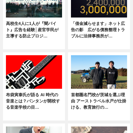
高校生4人に1人が『闇バイ
「借金減らせます」ネット広
ト』広告を経験│産官学民が
告の影 広がる債務整理トラ
主導する防止プロジ…
ブルに法律事務所が…
ニュース
ニュース
布袋寅泰氏が語る AI 時代の
首都圏名門校が茨城を選ぶ理
音楽とは？バンタンが開校す
由 アーストラベル水戸が仕掛
る音楽学校の目…
ける、教育旅行の…
ニュース
ニュース