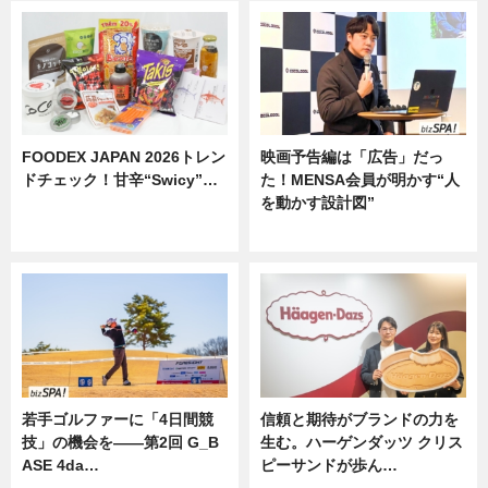
FOODEX JAPAN 2026トレン
映画予告編は「広告」だっ
ドチェック！甘辛“Swicy”…
た！MENSA会員が明かす“人
を動かす設計図”
ニュース
ニュース
若手ゴルファーに「4日間競
信頼と期待がブランドの力を
技」の機会を——第2回 G_B
生む。ハーゲンダッツ クリス
ASE 4da…
ピーサンドが歩ん…