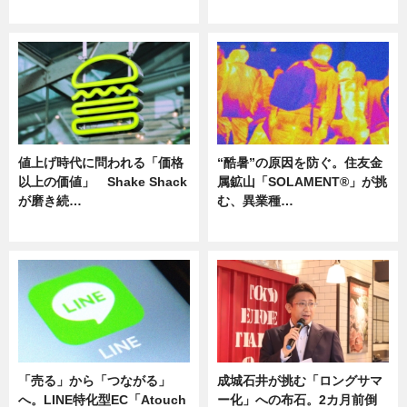
ニュース
ニュース
値上げ時代に問われる「価格
“酷暑”の原因を防ぐ。住友金
以上の価値」 Shake Shack
属鉱山「SOLAMENT®」が挑
が磨き続…
む、異業種…
ニュース
ニュース
「売る」から「つながる」
成城石井が挑む「ロングサマ
へ。LINE特化型EC「Atouch
ー化」への布石。2カ月前倒