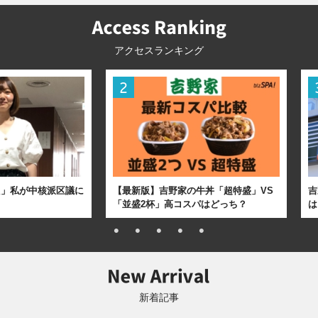
アクセスランキング
た」私が中核派区議に
【最新版】吉野家の牛丼「超特盛」VS
吉
「並盛2杯」高コスパはどっち？
は
新着記事