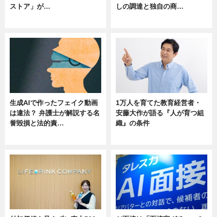
ストア」が…
しの調達と独自の商…
ニュース
ニュース
生成AIで作ったフェイク動画
1万人を育てた教育経営者・
は違法？ 弁護士が解説する名
安藤大作が語る『人が育つ組
誉毀損と法的責…
織』の条件
ニュース
ニュース