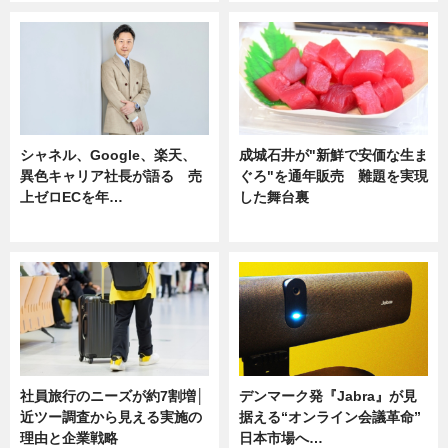
シャネル、Google、楽天、
成城石井が"新鮮で安価な生ま
異色キャリア社長が語る 売
ぐろ"を通年販売 難題を実現
上ゼロECを年…
した舞台裏
ニュース
ニュース
社員旅行のニーズが約7割増│
デンマーク発『Jabra』が見
近ツー調査から見える実施の
据える“オンライン会議革命”
理由と企業戦略
日本市場へ…