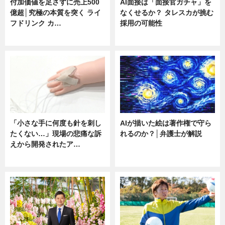
付加価値を足さずに売上500
AI面接は「面接官ガチャ」を
億超│究極の本質を突く ライ
なくせるか？ タレスカが挑む
フドリンク カ…
採用の可能性
ニュース
ニュース
「小さな手に何度も針を刺し
AIが描いた絵は著作権で守ら
たくない…」現場の悲痛な訴
れるのか？│弁護士が解説
えから開発されたア…
ニュース
ニュース