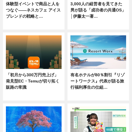
体験型イベントで商品と人を
3,000人の経営者を見てきた
つなぐ――ネスカフェ アイス
男が語る「成功者の共通OS」
ブレンドの戦略と…
│伊藤太一著…
ニュース
ニュース
「初月から300万円売上げ」
有名ホテルが80％割引『リゾ
発見型EC・Temuが切り拓く
ートワークス』代表が語る旅
販路の常識
行福利厚生の仕組…
ニュース
ニュース