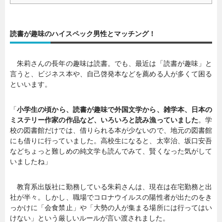
読書が趣味のハイスペック男性とマッチング！
朱莉さんの長年の趣味は読書。でも、最近は「読書が趣味」と
言うと、ビジネス本や、自己啓発本などを薦める人が多くて困る
といいます。
「
小学生の頃から、読書が趣味で外国文学から、雑学本、日本の
ミステリー作家の作品など、いろいろと読み漁っていました
。学
校の図書館だけでは、借りられる本が少ないので、地元の図書館
にも借りに行っていました。高校生になると、太宰治、坂口安吾
などちょっと難しめの純文学も読んでみて、賢くなった気がして
いましたね」
教育系出版社に勤務している朱莉さんは、現在は在宅勤務と出
社が半々。しかし、職場でコロナウイルスの陽性者が出たのをき
っかけに「会食禁止」や「大勢の人が集まる場所には行ってはい
けない」という厳しいルールが言い渡されました。