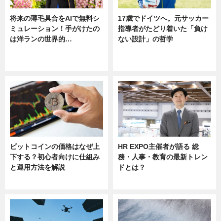
将来の薄毛具合をAIで無料シ
17歳でドイツへ。元サッカー
ミュレーション！手がけたの
指導者がたどり着いた「負け
は洋ランの世界的…
ない設計」の哲学
ニュース
ニュース
sponsored by 河野メリクロン
ビットコインの価格はなぜ上
HR EXPO主催者が語る 総
下する？初心者向けに仕組み
務・人事・教育の最新トレン
と運用方法を解説
ドとは？
ニュース
ニュース