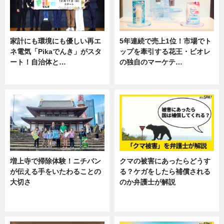
家計にも環境にも優しい再エ
5年連続で売上1位！市場でト
ネ電気「Pikaでんき」がスタ
ップを牽引する花王・ビオレ
ート！自治体と…
の独自のマーケテ…
ニュース
ニュース, 暮らし
増上寺で掃除体験！ニチバン
クマの被害にあったらどうす
が伝える手をいたわることの
る？ケガをしたら補償される
大切さ
のか弁護士が解説
ニュース, 企業インタビュー, 暮ら
専門家インタビュー
し