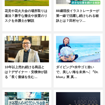
花見や花火大会の場所取りは
88歳現役イラストレーターが
違法？勝手な撤去や放置のリ
第一線で活躍し続けられる秘
スクを弁護士が解説
訣とは？田村セツ…
ニュース
専門家インタビュー
10年以上売れ続ける商品と
ダイビング×水中ゴミ拾い
は？デザイナー・安積伸が語
で、美しい海を未来へ│『Dr.
る「長く価値を生む…
blue』東 真…
ニュース
ニュース