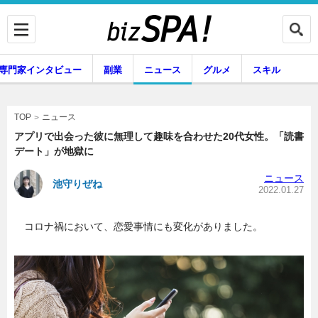
専門家インタビュー
副業
ニュース
グルメ
スキル
ニュース
TOP
アプリで出会った彼に無理して趣味を合わせた20代女性。「読書
デート」が地獄に
企業インタビュー
専門家インタビュー
ニュース
池守りぜね
2022.01.27
コロナ禍において、恋愛事情にも変化がありました。
副業
ニュース
グルメ
スキル