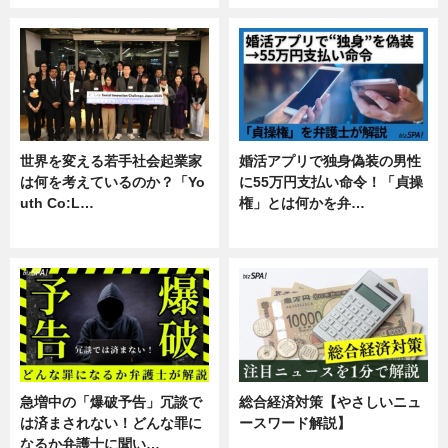
世界を変える若手社会起業家
婚活アプリで独身偽装の男性
は何を考えているのか？「Yo
に55万円支払い命令！「貞操
uth Co:L…
権」とは何かを弁…
スキル
専門家インタビュー
急増中の「爆破予告」冗談で
総合経済対策【やさしいニュ
は済まされない！どんな罪に
ースワード解説】
なるか弁護士に聞い…