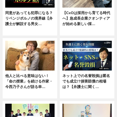
同意があっても犯罪になる？
【CxOは採用から育てる時代
リベンジポルノの境界線【弁
へ】急成長企業クオンティア
護士が解説する男女…
が始める新しい採…
専門家インタビュー
ニュース
他人と比べる意味はない！
ネット上での名誉毀損は匿名
「命の授業」を続ける作家・
でも成立!?損害賠償の相場
今西乃子さんが語る幸…
は？【弁護士に聞く…
専門家インタビュー
専門家インタビュー