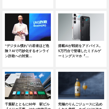
ニュース
ニュース
“デジタル慣れ”の若者ほど危
搭載AIが戦術をアドバイス。
険？AIで巧妙化するオンライ
5万円台で登場したミドルゲ
ン詐欺への対策…
ーミングスマホ『…
ニュース
ニュース
千葉駅とともに60年 駅ビル
究極のりんごジュースに込め