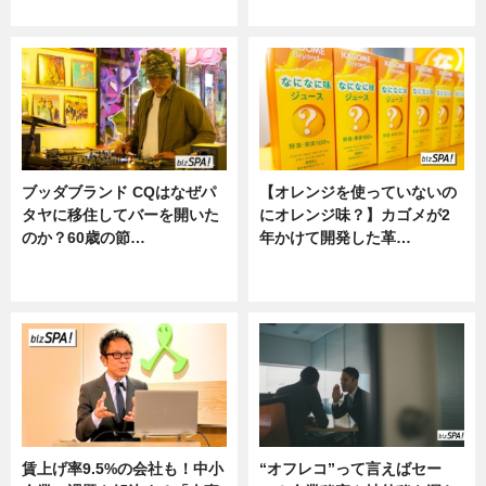
ニュース
ニュース
ブッダブランド CQはなぜパ
【オレンジを使っていないの
タヤに移住してバーを開いた
にオレンジ味？】カゴメが2
のか？60歳の節…
年かけて開発した革…
ニュース
グルメ, ニュース, 企業インタビュ
ー
賃上げ率9.5%の会社も！中小
“オフレコ”って言えばセー