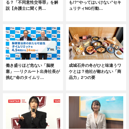
る？「不同意性交等罪」を解
も!?“やってはいけない”セキ
説【弁護士に聞く男…
ュリティNG行動…
専門家インタビュー
専門家インタビュー
働き盛りほど危ない「脳梗
成城石井の冬がひと味違うワ
塞」──リクルート出身社長が
ケとは？他社が敵わない「商
挑む“命のタイムリ…
品力」2つの要
企業インタビュー
グルメ