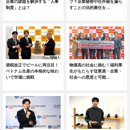
企業の課題を解決する「人事
フ？企業秘密や社外秘を漏ら
制度」とは？
すことの法的責任を…
ニュース
ニュース, 専門家インタビュー
酒税改正でビールに再注目！
物価高の社会に挑む！福利厚
ベトナム生産の本格的な味わ
生がもたらす従業員・企業・
いで市場に挑戦
社会への恩恵と可能…
ニュース
ニュース