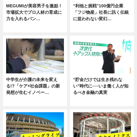
MEGUMIが美容男子を激励！
“利他と挑戦”100億円企業
市場拡大でプロ人材の育成に
「フジ物産」社長に訊く伝統
力を入れるバン…
に捉われない変幻…
企業インタビュー
ニュース
中学生が介護の未来を変え
“貯金だけでは生き残れな
る!?「ケア×社会課題」の新
い”時代に──いま働く人が知
発想が生むイノベー…
るべき金融の真実
ニュース
企業インタビュー