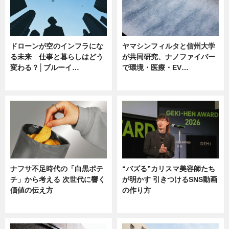
ドローンが空のインフラにな
ヤマシンフィルタと信州大学
る未来 仕事と暮らしはどう
が共同研究、ナノファイバー
変わる？│ブルーイ…
で環境・医療・EV…
ニュース
ニュース
ナフサ不足時代の「白黒ポテ
“バズる”カリスマ美容師たち
チ」から考える 次世代に響く
が明かす 引きつけるSNS動画
価値の伝え方
の作り方
ニュース
ニュース