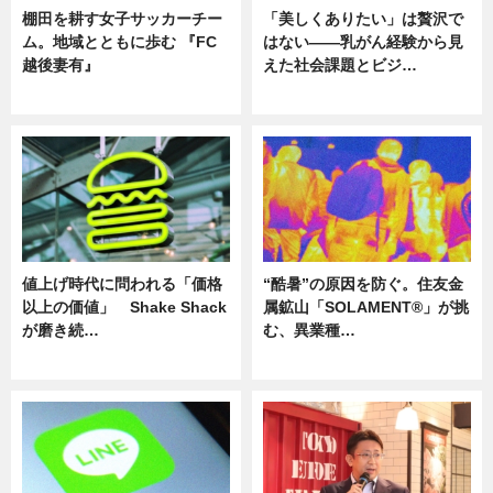
棚田を耕す女子サッカーチー
「美しくありたい」は贅沢で
ム。地域とともに歩む 『FC
はない――乳がん経験から見
越後妻有』
えた社会課題とビジ…
ニュース
ニュース
値上げ時代に問われる「価格
“酷暑”の原因を防ぐ。住友金
以上の価値」 Shake Shack
属鉱山「SOLAMENT®」が挑
が磨き続…
む、異業種…
ニュース
ニュース