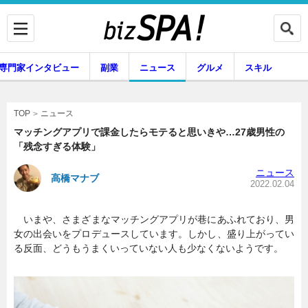
専門家インタビュー
副業
ニュース
グルメ
スキル
ニュース
TOP
マッチングアプリで課金したらモテると思いきや…27歳男性の
「残念すぎる体験」
企業インタビュー
専門家インタビュー
ニュース
高橋マナブ
2022.02.04
いまや、さまざまなマッチングアプリが巷にあふれており、男
副業
ニュース
女の出会いをプロデュースしています。しかし、盛り上がってい
る反面、どうもうまくいっていない人も少なくないようです。
グルメ
スキル