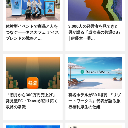
体験型イベントで商品と人を
3,000人の経営者を見てきた
つなぐ――ネスカフェ アイス
男が語る「成功者の共通OS」
ブレンドの戦略と…
│伊藤太一著…
ニュース
ニュース
「初月から300万円売上げ」
有名ホテルが80％割引『リゾ
発見型EC・Temuが切り拓く
ートワークス』代表が語る旅
販路の常識
行福利厚生の仕組…
ニュース
ニュース