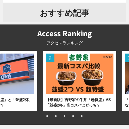
おすすめ記事
アクセスランキング
盛」と「並盛2杯」
【最新版】吉野家の牛丼「超特盛」VS
「
パ？
「並盛2杯」高コスパはどっち？
な