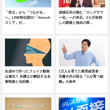
「売る」から「つながる」
成城石井が挑む「ロングサマ
へ。LINE特化型EC「Atouch
ー化」への布石。2カ月前倒
ストア」が…
しの調達と独自の商…
ニュース
ニュース
生成AIで作ったフェイク動画
1万人を育てた教育経営者・
は違法？ 弁護士が解説する名
安藤大作が語る『人が育つ組
誉毀損と法的責…
織』の条件
ニュース
ニュース