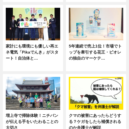
家計にも環境にも優しい再エ
5年連続で売上1位！市場でト
ネ電気「Pikaでんき」がスタ
ップを牽引する花王・ビオレ
ート！自治体と…
の独自のマーケテ…
ニュース
ニュース, 暮らし
増上寺で掃除体験！ニチバン
クマの被害にあったらどうす
が伝える手をいたわることの
る？ケガをしたら補償される
大切さ
のか弁護士が解説