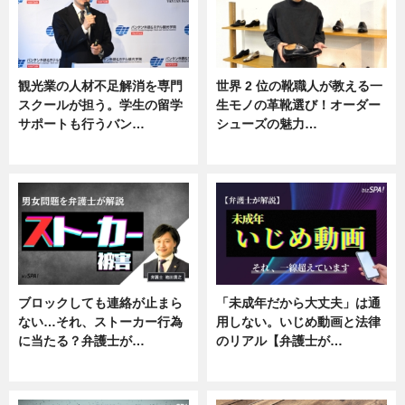
観光業の人材不足解消を専門
世界 2 位の靴職人が教える一
スクールが担う。学生の留学
生モノの革靴選び！オーダー
サポートも行うバン…
シューズの魅力…
ニュース, 企業インタビュー
ニュース, 専門家インタビュー
ブロックしても連絡が止まら
「未成年だから大丈夫」は通
ない…それ、ストーカー行為
用しない。いじめ動画と法律
に当たる？弁護士が…
のリアル【弁護士が…
ニュース, 専門家インタビュー
ニュース, 専門家インタビュー