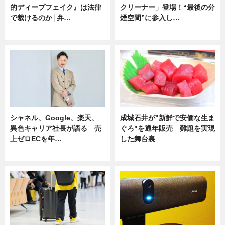
的ディープフェイク』は法律
クリーナー」登場！“最後の分
で裁けるのか│弁…
煙空間”に参入し…
ニュース
ニュース
シャネル、Google、楽天、
成城石井が"新鮮で安価な生ま
異色キャリア社長が語る 売
ぐろ"を通年販売 難題を実現
上ゼロECを年…
した舞台裏
ニュース
ニュース