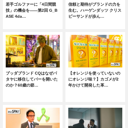
若手ゴルファーに「4日間競
信頼と期待がブランドの力を
技」の機会を——第2回 G_B
生む。ハーゲンダッツ クリス
ASE 4da…
ピーサンドが歩ん…
ニュース
ニュース
ブッダブランド CQはなぜパ
【オレンジを使っていないの
タヤに移住してバーを開いた
にオレンジ味？】カゴメが2
のか？60歳の節…
年かけて開発した革…
ニュース
グルメ, ニュース, 企業インタビュ
ー