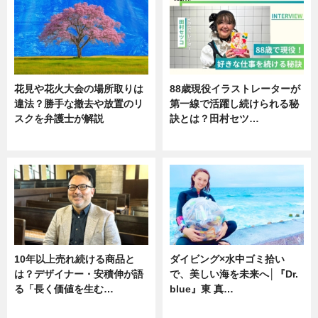
花見や花火大会の場所取りは
88歳現役イラストレーターが
違法？勝手な撤去や放置のリ
第一線で活躍し続けられる秘
スクを弁護士が解説
訣とは？田村セツ…
ニュース
専門家インタビュー
10年以上売れ続ける商品と
ダイビング×水中ゴミ拾い
は？デザイナー・安積伸が語
で、美しい海を未来へ│『Dr.
る「長く価値を生む…
blue』東 真…
ニュース
ニュース