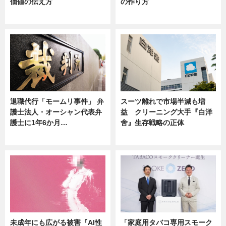
価値の伝え方
の作り方
ニュース
ニュース
退職代行「モームリ事件」 弁
スーツ離れで市場半減も増
護士法人・オーシャン代表弁
益 クリーニング大手『白洋
護士に1年6か月…
舍』生存戦略の正体
ニュース
企業インタビュー
未成年にも広がる被害『AI性
「家庭用タバコ専用スモーク