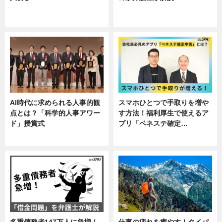
ニュース, 企業インタビュー, 暮ら
専門家インタビュー
し
AI時代に求められる人事的観
スマホひとつで手取りを増や
点とは？「科学的人事アワー
す方法！福利厚生で使えるア
ド」授賞式
プリ「ベネステ確定…
ニュース
企業インタビュー
多重債務者147万人に急増！
仕事の疲れを癒やす！タイパ