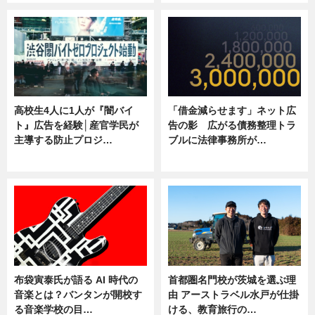
高校生4人に1人が『闇バイ
「借金減らせます」ネット広
ト』広告を経験│産官学民が
告の影 広がる債務整理トラ
主導する防止プロジ…
ブルに法律事務所が…
ニュース
ニュース
布袋寅泰氏が語る AI 時代の
首都圏名門校が茨城を選ぶ理
音楽とは？バンタンが開校す
由 アーストラベル水戸が仕掛
る音楽学校の目…
ける、教育旅行の…