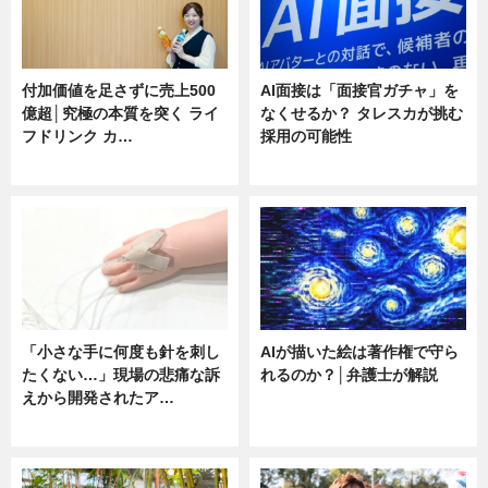
付加価値を足さずに売上500
AI面接は「面接官ガチャ」を
億超│究極の本質を突く ライ
なくせるか？ タレスカが挑む
フドリンク カ…
採用の可能性
ニュース
ニュース
「小さな手に何度も針を刺し
AIが描いた絵は著作権で守ら
たくない…」現場の悲痛な訴
れるのか？│弁護士が解説
えから開発されたア…
ニュース
ニュース