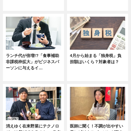
ニュース
ニュース
ランチ代が倍増!?「食事補助
4月から始まる「独身税」負
非課税枠拡大」がビジネスパ
担額はいくら？対象者は？
ーソンに与えるイ…
ニュース
ニュース
消えゆく在来野菜にテクノロ
医師に聞く！不調が出やすい