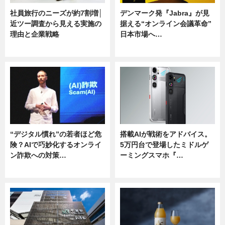
社員旅行のニーズが約7割増│
デンマーク発『Jabra』が見
近ツー調査から見える実施の
据える“オンライン会議革命”
理由と企業戦略
日本市場へ…
ニュース
ニュース
“デジタル慣れ”の若者ほど危
搭載AIが戦術をアドバイス。
険？AIで巧妙化するオンライ
5万円台で登場したミドルゲ
ン詐欺への対策…
ーミングスマホ『…
ニュース
ニュース