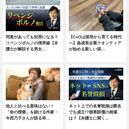
同意があっても犯罪になる？
【CxOは採用から育てる時代
リベンジポルノの境界線【弁
へ】急成長企業クオンティア
護士が解説する男女…
が始める新しい採…
専門家インタビュー
ニュース
他人と比べる意味はない！
ネット上での名誉毀損は匿名
「命の授業」を続ける作家・
でも成立!?損害賠償の相場
今西乃子さんが語る幸…
は？【弁護士に聞く…
専門家インタビュー
専門家インタビュー