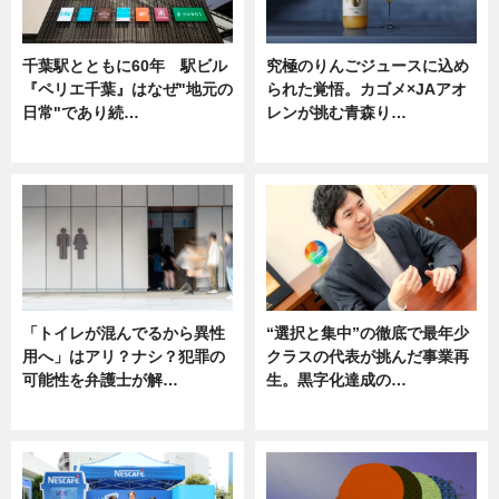
千葉駅とともに60年 駅ビル
究極のりんごジュースに込め
『ペリエ千葉』はなぜ"地元の
られた覚悟。カゴメ×JAアオ
日常"であり続…
レンが挑む青森り…
ニュース
ニュース
「トイレが混んでるから異性
“選択と集中”の徹底で最年少
用へ」はアリ？ナシ？犯罪の
クラスの代表が挑んだ事業再
可能性を弁護士が解…
生。黒字化達成の…
ニュース, 専門家インタビュー
ニュース