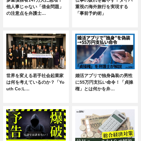
他人事じゃない「借金問題」
重視の海外旅行を実現する
の注意点を弁護士…
「事前予約術」
専門家インタビュー
暮らし
世界を変える若手社会起業家
婚活アプリで独身偽装の男性
は何を考えているのか？「Yo
に55万円支払い命令！「貞操
uth Co:L…
権」とは何かを弁…
スキル
専門家インタビュー