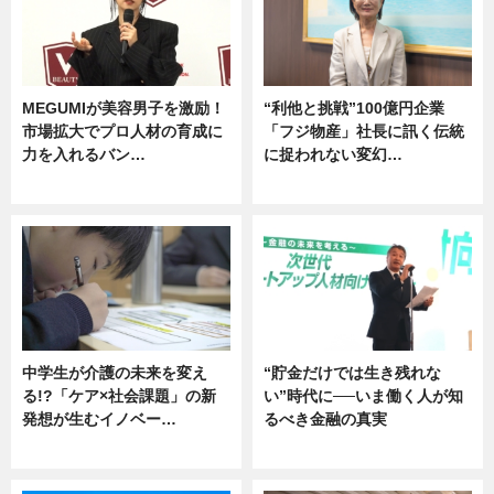
MEGUMIが美容男子を激励！
“利他と挑戦”100億円企業
市場拡大でプロ人材の育成に
「フジ物産」社長に訊く伝統
力を入れるバン…
に捉われない変幻…
企業インタビュー
ニュース
中学生が介護の未来を変え
“貯金だけでは生き残れな
る!?「ケア×社会課題」の新
い”時代に──いま働く人が知
発想が生むイノベー…
るべき金融の真実
ニュース
企業インタビュー