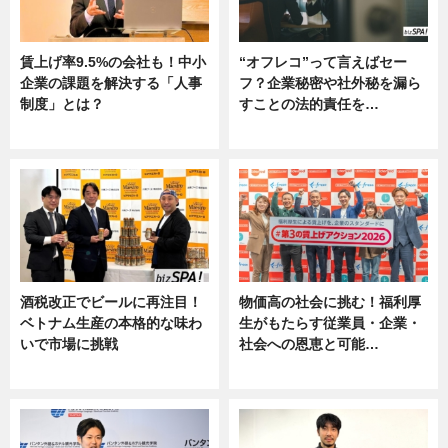
賃上げ率9.5%の会社も！中小
“オフレコ”って言えばセー
企業の課題を解決する「人事
フ？企業秘密や社外秘を漏ら
制度」とは？
すことの法的責任を…
ニュース
ニュース, 専門家インタビュー
酒税改正でビールに再注目！
物価高の社会に挑む！福利厚
ベトナム生産の本格的な味わ
生がもたらす従業員・企業・
いで市場に挑戦
社会への恩恵と可能…
ニュース
ニュース