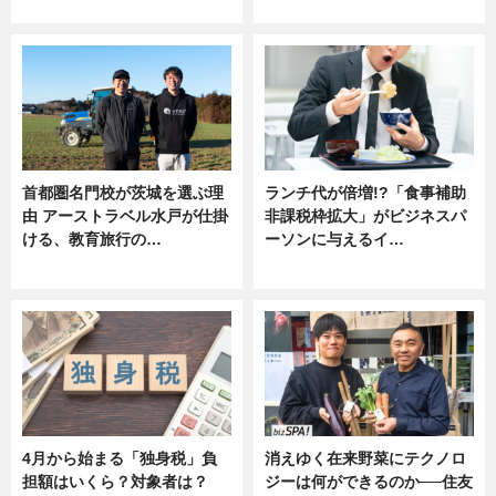
ニュース
ニュース
首都圏名門校が茨城を選ぶ理
ランチ代が倍増!?「食事補助
由 アーストラベル水戸が仕掛
非課税枠拡大」がビジネスパ
ける、教育旅行の…
ーソンに与えるイ…
ニュース
ニュース
4月から始まる「独身税」負
消えゆく在来野菜にテクノロ
担額はいくら？対象者は？
ジーは何ができるのか──住友