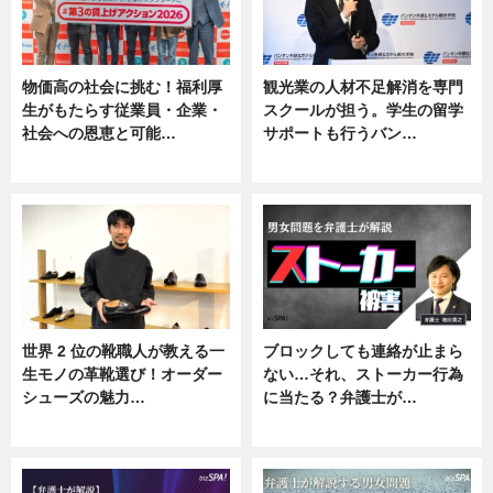
物価高の社会に挑む！福利厚
観光業の人材不足解消を専門
生がもたらす従業員・企業・
スクールが担う。学生の留学
社会への恩恵と可能…
サポートも行うバン…
ニュース
ニュース, 企業インタビュー
世界 2 位の靴職人が教える一
ブロックしても連絡が止まら
生モノの革靴選び！オーダー
ない…それ、ストーカー行為
シューズの魅力…
に当たる？弁護士が…
ニュース, 専門家インタビュー
ニュース, 専門家インタビュー