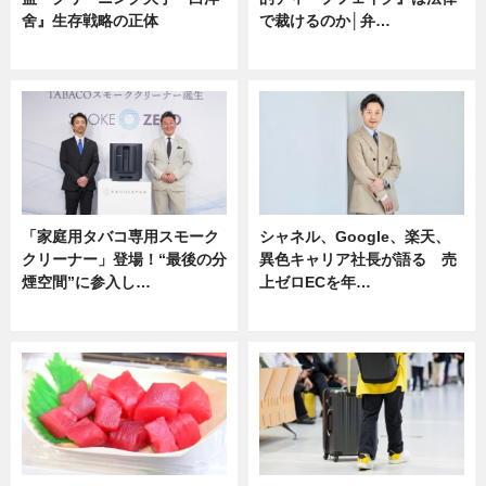
舍』生存戦略の正体
で裁けるのか│弁…
企業インタビュー
ニュース
「家庭用タバコ専用スモーク
シャネル、Google、楽天、
クリーナー」登場！“最後の分
異色キャリア社長が語る 売
煙空間”に参入し…
上ゼロECを年…
ニュース
ニュース