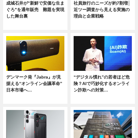
成城石井が"新鮮で安価な生ま
社員旅行のニーズが約7割増│
ぐろ"を通年販売 難題を実現
近ツー調査から見える実施の
した舞台裏
理由と企業戦略
ニュース
ニュース
デンマーク発『Jabra』が見
“デジタル慣れ”の若者ほど危
据える“オンライン会議革命”
険？AIで巧妙化するオンライ
日本市場へ…
ン詐欺への対策…
ニュース
ニュース