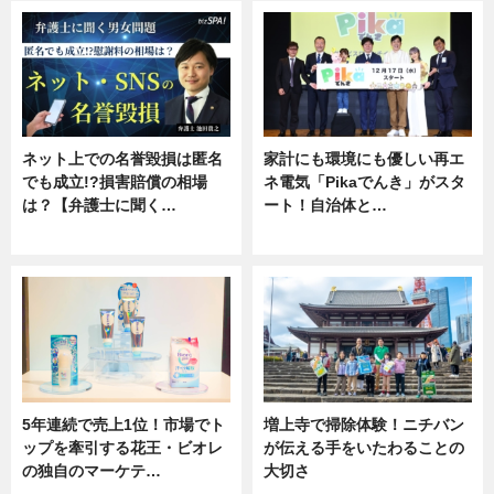
ネット上での名誉毀損は匿名
家計にも環境にも優しい再エ
でも成立!?損害賠償の相場
ネ電気「Pikaでんき」がスタ
は？【弁護士に聞く…
ート！自治体と…
専門家インタビュー
ニュース
5年連続で売上1位！市場でト
増上寺で掃除体験！ニチバン
ップを牽引する花王・ビオレ
が伝える手をいたわることの
の独自のマーケテ…
大切さ