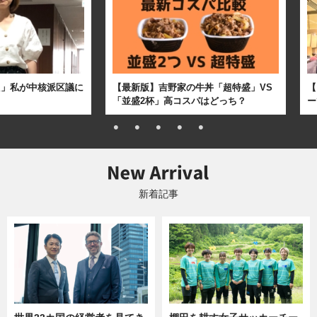
た」私が中核派区議に
【最新版】吉野家の牛丼「超特盛」VS
【
「並盛2杯」高コスパはどっち？
ー
新着記事