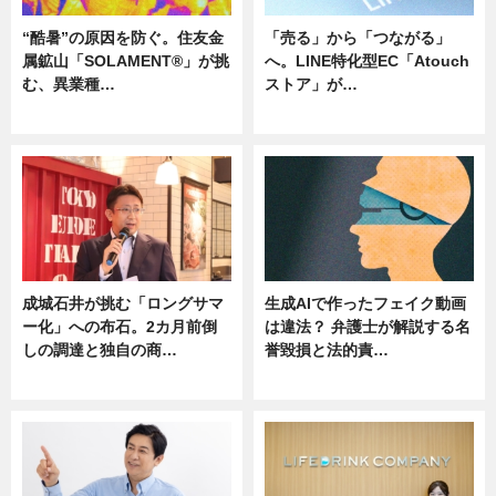
“酷暑”の原因を防ぐ。住友金
「売る」から「つながる」
属鉱山「SOLAMENT®」が挑
へ。LINE特化型EC「Atouch
む、異業種…
ストア」が…
ニュース
ニュース
成城石井が挑む「ロングサマ
生成AIで作ったフェイク動画
ー化」への布石。2カ月前倒
は違法？ 弁護士が解説する名
しの調達と独自の商…
誉毀損と法的責…
ニュース
ニュース