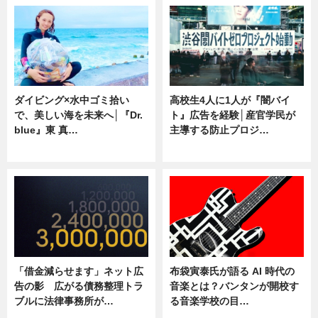
ダイビング×水中ゴミ拾い
高校生4人に1人が『闇バイ
で、美しい海を未来へ│『Dr.
ト』広告を経験│産官学民が
blue』東 真…
主導する防止プロジ…
ニュース
ニュース
「借金減らせます」ネット広
布袋寅泰氏が語る AI 時代の
告の影 広がる債務整理トラ
音楽とは？バンタンが開校す
ブルに法律事務所が…
る音楽学校の目…