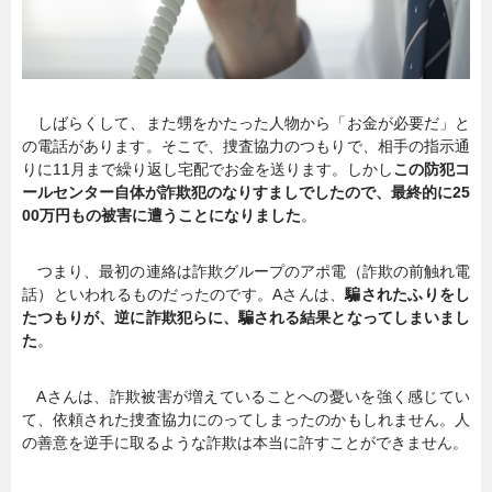
しばらくして、また甥をかたった人物から「お金が必要だ」と
の電話があります。そこで、捜査協力のつもりで、相手の指示通
りに11月まで繰り返し宅配でお金を送ります。しかし
この防犯コ
ールセンター自体が詐欺犯のなりすましでしたので、最終的に25
00万円もの被害に遭うことになりました
。
つまり、最初の連絡は詐欺グループのアポ電（詐欺の前触れ電
話）といわれるものだったのです。Aさんは、
騙されたふりをし
たつもりが、逆に詐欺犯らに、騙される結果となってしまいまし
た
。
Aさんは、詐欺被害が増えていることへの憂いを強く感じてい
て、依頼された捜査協力にのってしまったのかもしれません。人
の善意を逆手に取るような詐欺は本当に許すことができません。