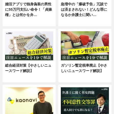
婚活アプリで独身偽装の男性
急増中の「爆破予告」冗談で
に55万円支払い命令！「貞操
は済まされない！どんな罪に
権」とは何かを弁…
なるか弁護士に聞い…
専門家インタビュー
専門家インタビュー
総合経済対策【やさしいニュ
ガソリン暫定税率廃止【やさ
ースワード解説】
しいニュースワード解説】
ニュース
ニュース