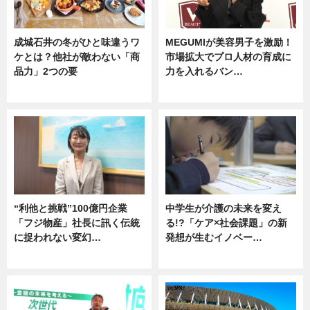
成城石井の冬がひと味違うワ
MEGUMIが美容男子を激励！
ケとは？他社が敵わない「商
市場拡大でプロ人材の育成に
品力」2つの要
力を入れるバン…
グルメ
企業インタビュー
“利他と挑戦”100億円企業
中学生が介護の未来を変え
「フジ物産」社長に訊く伝統
る!?「ケア×社会課題」の新
に捉われない変幻…
発想が生むイノベー…
ニュース
ニュース