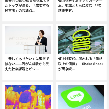
世界33カ国の経営者を見てき
棚田を耕す女子サッカーチー
たトップが語る、「成功する
ム。地域とともに歩む 『FC
経営者」の共通点…
越後妻有』
ニュース
ニュース
「美しくありたい」は贅沢で
値上げ時代に問われる「価格
はない――乳がん経験から見
以上の価値」 Shake Shack
えた社会課題とビジ…
が磨き続…
ニュース
ニュース