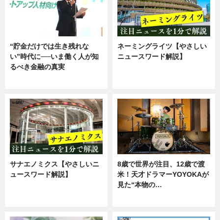
“貯金だけでは生き残れな
ネーミングライツ【やさしい
い”時代に──いま働く人が知
ニュースワード解説】
るべき金融の真実
ニュース
企業インタビュー
サナエノミクス【やさしいニ
8歳で世界が注目、12歳で渡
ュースワード解説】
米！天才ドラマーYOYOKAが
見た“本物の…
ニュース
エンタメ