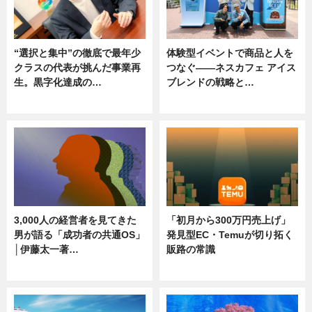
“選択と集中”の徹底で最年少
体験型イベントで商品と人を
クラスの代表が挑んだ事業再
つなぐ――ネスカフェ アイス
生。黒字化達成の…
ブレンドの戦略と…
ニュース
ニュース
3,000人の経営者を見てきた
「初月から300万円売上げ」
男が語る「成功者の共通OS」
発見型EC・Temuが切り拓く
│伊藤太一著…
販路の常識
ニュース
ニュース