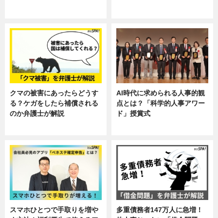
ニュース, 暮らし
ニュース, 企業インタビュー, 暮ら
し
クマの被害にあったらどうす
AI時代に求められる人事的観
る？ケガをしたら補償される
点とは？「科学的人事アワー
のか弁護士が解説
ド」授賞式
専門家インタビュー
ニュース
スマホひとつで手取りを増や
多重債務者147万人に急増！