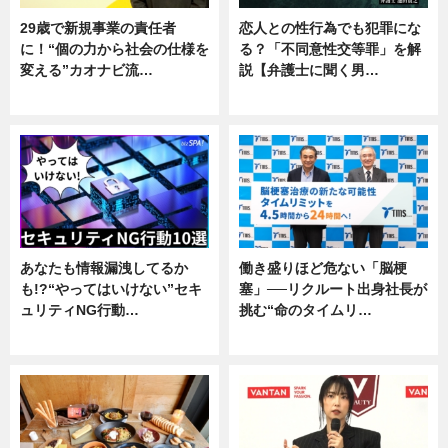
29歳で新規事業の責任者
恋人との性行為でも犯罪にな
に！“個の力から社会の仕様を
る？「不同意性交等罪」を解
変える”カオナビ流…
説【弁護士に聞く男…
企業インタビュー
専門家インタビュー
あなたも情報漏洩してるか
働き盛りほど危ない「脳梗
も!?“やってはいけない”セキ
塞」──リクルート出身社長が
ュリティNG行動…
挑む“命のタイムリ…
専門家インタビュー
企業インタビュー