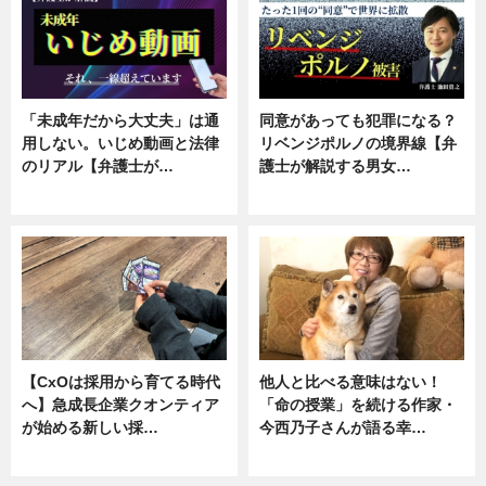
「未成年だから大丈夫」は通
同意があっても犯罪になる？
用しない。いじめ動画と法律
リベンジポルノの境界線【弁
のリアル【弁護士が…
護士が解説する男女…
ニュース, 専門家インタビュー
専門家インタビュー
【CxOは採用から育てる時代
他人と比べる意味はない！
へ】急成長企業クオンティア
「命の授業」を続ける作家・
が始める新しい採…
今西乃子さんが語る幸…
ニュース
専門家インタビュー