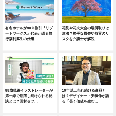
有名ホテルが80％割引『リゾ
花見や花火大会の場所取りは
ートワークス』代表が語る旅
違法？勝手な撤去や放置のリ
行福利厚生の仕組…
スクを弁護士が解説
ニュース
ニュース
88歳現役イラストレーターが
10年以上売れ続ける商品と
第一線で活躍し続けられる秘
は？デザイナー・安積伸が語
訣とは？田村セツ…
る「長く価値を生む…
専門家インタビュー
ニュース