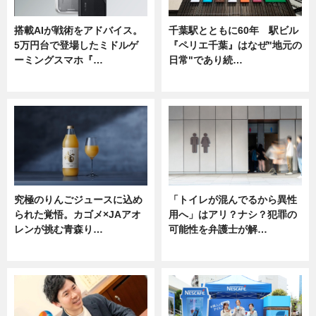
搭載AIが戦術をアドバイス。
千葉駅とともに60年 駅ビル
5万円台で登場したミドルゲ
『ペリエ千葉』はなぜ"地元の
ーミングスマホ『…
日常"であり続…
ニュース
ニュース
究極のりんごジュースに込め
「トイレが混んでるから異性
られた覚悟。カゴメ×JAアオ
用へ」はアリ？ナシ？犯罪の
レンが挑む青森り…
可能性を弁護士が解…
ニュース
ニュース, 専門家インタビュー