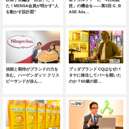
た！MENSA会員が明かす“人
技」の機会を——第2回 G_B
を動かす設計図”
ASE 4da…
ニュース
ニュース
信頼と期待がブランドの力を
ブッダブランド CQはなぜパ
生む。ハーゲンダッツ クリス
タヤに移住してバーを開いた
ピーサンドが歩ん…
のか？60歳の節…
ニュース
ニュース