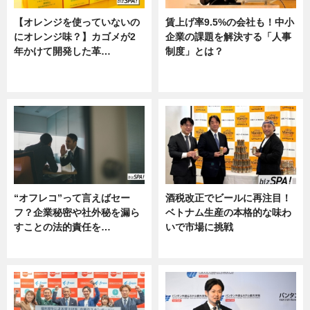
【オレンジを使っていないの
賃上げ率9.5%の会社も！中小
にオレンジ味？】カゴメが2
企業の課題を解決する「人事
年かけて開発した革…
制度」とは？
グルメ, ニュース, 企業インタビュ
ニュース
ー
“オフレコ”って言えばセー
酒税改正でビールに再注目！
フ？企業秘密や社外秘を漏ら
ベトナム生産の本格的な味わ
すことの法的責任を…
いで市場に挑戦
ニュース, 専門家インタビュー
ニュース