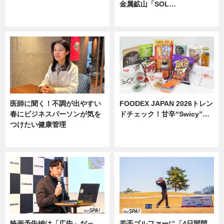
金属鉱山「SOL…
ニュース
ニュース
医師に聞く！不調が出やすい
FOODEX JAPAN 2026トレン
春にビジネスパーソンが気を
ドチェック！甘辛“Swicy”…
つけたい健康管理
ニュース
ニュース
映画予告編は「広告」だっ
若手ゴルファーに「4日間競