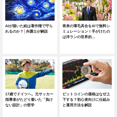
AIが描いた絵は著作権で守ら
将来の薄毛具合をAIで無料シ
れるのか？│弁護士が解説
ミュレーション！手がけたの
は洋ランの世界的…
ニュース
ニュース
sponsored by 河野メリクロン
17歳でドイツへ。元サッカー
ビットコインの価格はなぜ上
指導者がたどり着いた「負け
下する？初心者向けに仕組み
ない設計」の哲学
と運用方法を解説
ニュース
ニュース