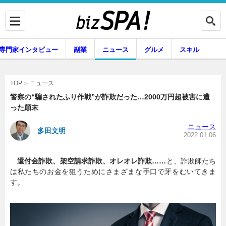
専門家インタビュー
副業
ニュース
グルメ
スキル
ニュース
TOP
警察の“騙されたふり作戦”が詐欺だった…2000万円超被害に遭
った顛末
企業インタビュー
専門家インタビュー
ニュース
多田文明
2022.01.06
還付金詐欺、架空請求詐欺、オレオレ詐欺……
と、詐欺師たち
副業
ニュース
は私たちのお金を狙うためにさまざまな手口で牙をむいてきま
す。
グルメ
スキル