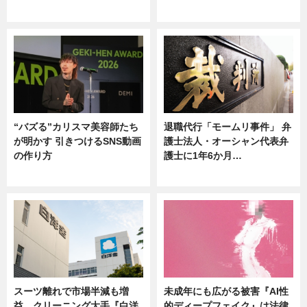
ニュース
ニュース
“バズる”カリスマ美容師たち
退職代行「モームリ事件」 弁
が明かす 引きつけるSNS動画
護士法人・オーシャン代表弁
の作り方
護士に1年6か月…
ニュース
ニュース
スーツ離れで市場半減も増
未成年にも広がる被害『AI性
益 クリーニング大手『白洋
的ディープフェイク』は法律