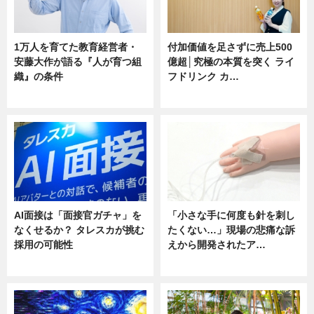
1万人を育てた教育経営者・
付加価値を足さずに売上500
安藤大作が語る『人が育つ組
億超│究極の本質を突く ライ
織』の条件
フドリンク カ…
ニュース
ニュース
AI面接は「面接官ガチャ」を
「小さな手に何度も針を刺し
なくせるか？ タレスカが挑む
たくない…」現場の悲痛な訴
採用の可能性
えから開発されたア…
ニュース
ニュース