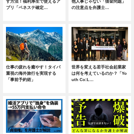
す方法！福利厚生で使えるア
他人事じゃない「借金問題」
プリ「ベネステ確定…
の注意点を弁護士…
企業インタビュー
専門家インタビュー
仕事の疲れを癒やす！タイパ
世界を変える若手社会起業家
重視の海外旅行を実現する
は何を考えているのか？「Yo
「事前予約術」
uth Co:L…
暮らし
スキル