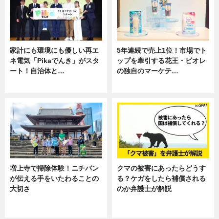
家計にも環境にも優しい再エ
5年連続で売上1位！市場でト
ネ電気「Pikaでんき」がスタ
ップを牽引する花王・ビオレ
ート！自治体と…
の独自のマーケテ…
ニュース
ニュース, 暮らし
増上寺で掃除体験！ニチバン
クマの被害にあったらどうす
が伝える手をいたわることの
る？ケガをしたら補償される
大切さ
のか弁護士が解説
ニュース, 企業インタビュー, 暮ら
専門家インタビュー
し