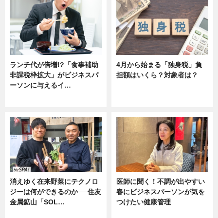
ランチ代が倍増!?「食事補助
4月から始まる「独身税」負
非課税枠拡大」がビジネスパ
担額はいくら？対象者は？
ーソンに与えるイ…
ニュース
ニュース
消えゆく在来野菜にテクノロ
医師に聞く！不調が出やすい
ジーは何ができるのか──住友
春にビジネスパーソンが気を
金属鉱山「SOL…
つけたい健康管理
ニュース
ニュース