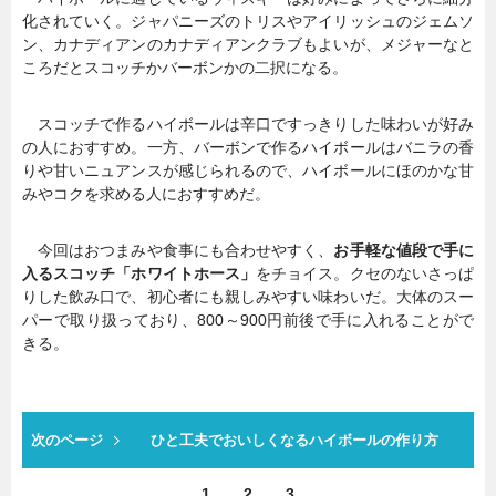
化されていく。ジャパニーズのトリスやアイリッシュのジェムソ
ン、カナディアンのカナディアンクラブもよいが、メジャーなと
ころだとスコッチかバーボンかの二択になる。
スコッチで作るハイボールは辛口ですっきりした味わいが好み
の人におすすめ。一方、バーボンで作るハイボールはバニラの香
りや甘いニュアンスが感じられるので、ハイボールにほのかな甘
みやコクを求める人におすすめだ。
今回はおつまみや食事にも合わせやすく、
お手軽な値段で手に
入るスコッチ「ホワイトホース」
をチョイス。クセのないさっぱ
りした飲み口で、初心者にも親しみやすい味わいだ。大体のスー
パーで取り扱っており、800～900円前後で手に入れることがで
きる。
次のページ
ひと工夫でおいしくなるハイボールの作り方
1
2
3