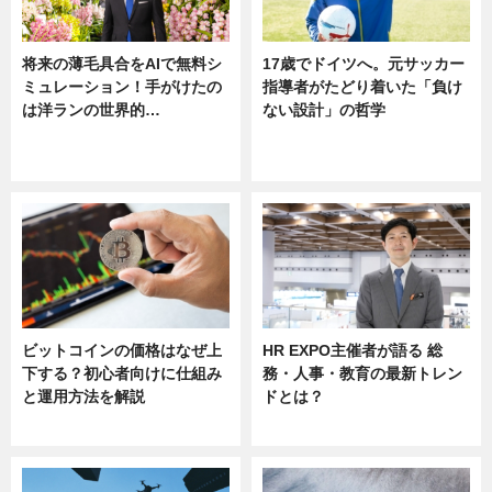
将来の薄毛具合をAIで無料シ
17歳でドイツへ。元サッカー
ミュレーション！手がけたの
指導者がたどり着いた「負け
は洋ランの世界的…
ない設計」の哲学
ニュース
ニュース
sponsored by 河野メリクロン
ビットコインの価格はなぜ上
HR EXPO主催者が語る 総
下する？初心者向けに仕組み
務・人事・教育の最新トレン
と運用方法を解説
ドとは？
ニュース
ニュース