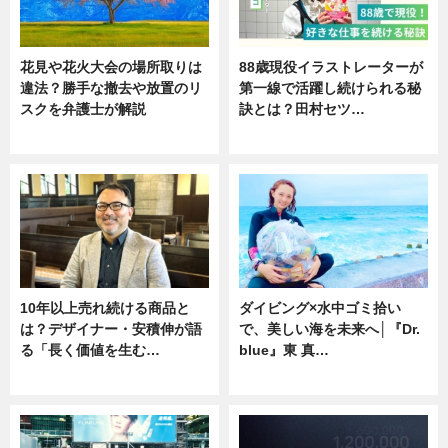
花見や花火大会の場所取りは
88歳現役イラストレーターが
違法？勝手な撤去や放置のリ
第一線で活躍し続けられる秘
スクを弁護士が解説
訣とは？田村セツ…
ニュース
専門家インタビュー
10年以上売れ続ける商品と
ダイビング×水中ゴミ拾い
は？デザイナー・安積伸が語
で、美しい海を未来へ│『Dr.
る「長く価値を生む…
blue』東 真…
ニュース
ニュース