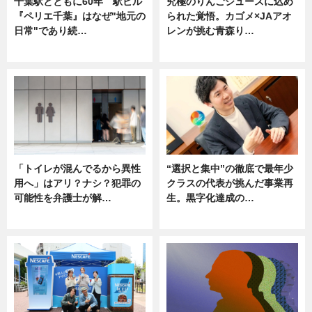
千葉駅とともに60年 駅ビル
究極のりんごジュースに込め
『ペリエ千葉』はなぜ"地元の
られた覚悟。カゴメ×JAアオ
日常"であり続…
レンが挑む青森り…
ニュース
ニュース
「トイレが混んでるから異性
“選択と集中”の徹底で最年少
用へ」はアリ？ナシ？犯罪の
クラスの代表が挑んだ事業再
可能性を弁護士が解…
生。黒字化達成の…
ニュース, 専門家インタビュー
ニュース