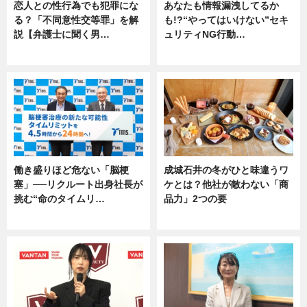
恋人との性行為でも犯罪にな
あなたも情報漏洩してるか
る？「不同意性交等罪」を解
も!?“やってはいけない”セキ
説【弁護士に聞く男…
ュリティNG行動…
専門家インタビュー
専門家インタビュー
働き盛りほど危ない「脳梗
成城石井の冬がひと味違うワ
塞」──リクルート出身社長が
ケとは？他社が敵わない「商
挑む“命のタイムリ…
品力」2つの要
企業インタビュー
グルメ