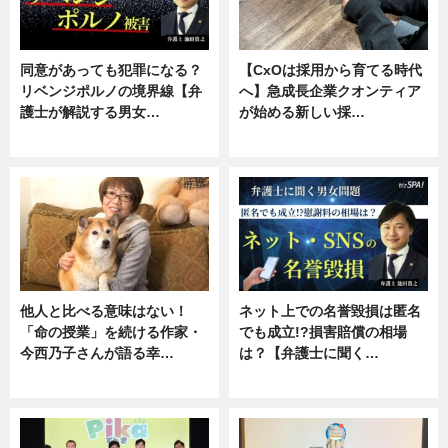
同意があっても犯罪になる？
【CxOは採用から育てる時代
リベンジポルノの境界線【弁
へ】急成長企業クオンティア
護士が解説する男女…
が始める新しい採…
専門家インタビュー
ニュース
他人と比べる意味はない！
ネット上での名誉毀損は匿名
「命の授業」を続ける作家・
でも成立!?損害賠償の相場
今西乃子さんが語る幸…
は？【弁護士に聞く…
専門家インタビュー
専門家インタビュー