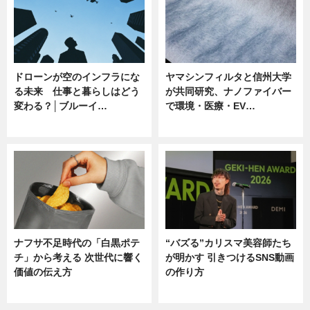
ドローンが空のインフラにな
ヤマシンフィルタと信州大学
る未来 仕事と暮らしはどう
が共同研究、ナノファイバー
変わる？│ブルーイ…
で環境・医療・EV…
ニュース
ニュース
ナフサ不足時代の「白黒ポテ
“バズる”カリスマ美容師たち
チ」から考える 次世代に響く
が明かす 引きつけるSNS動画
価値の伝え方
の作り方
ニュース
ニュース