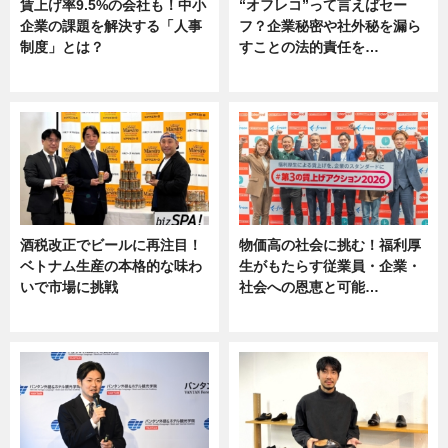
賃上げ率9.5%の会社も！中小
“オフレコ”って言えばセー
企業の課題を解決する「人事
フ？企業秘密や社外秘を漏ら
制度」とは？
すことの法的責任を…
ニュース
ニュース, 専門家インタビュー
酒税改正でビールに再注目！
物価高の社会に挑む！福利厚
ベトナム生産の本格的な味わ
生がもたらす従業員・企業・
いで市場に挑戦
社会への恩恵と可能…
ニュース
ニュース