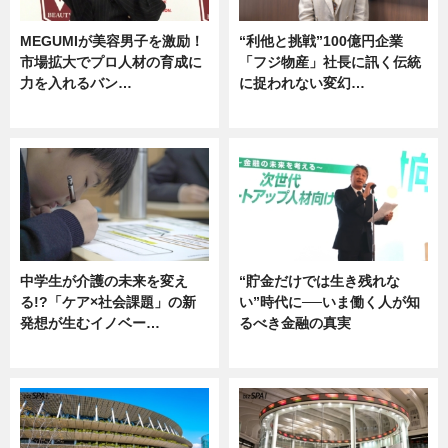
MEGUMIが美容男子を激励！
“利他と挑戦”100億円企業
市場拡大でプロ人材の育成に
「フジ物産」社長に訊く伝統
力を入れるバン…
に捉われない変幻…
企業インタビュー
ニュース
中学生が介護の未来を変え
“貯金だけでは生き残れな
る!?「ケア×社会課題」の新
い”時代に──いま働く人が知
発想が生むイノベー…
るべき金融の真実
ニュース
企業インタビュー