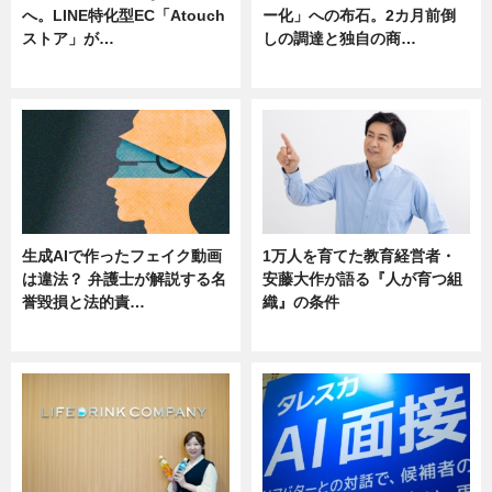
へ。LINE特化型EC「Atouch
ー化」への布石。2カ月前倒
ストア」が…
しの調達と独自の商…
ニュース
ニュース
生成AIで作ったフェイク動画
1万人を育てた教育経営者・
は違法？ 弁護士が解説する名
安藤大作が語る『人が育つ組
誉毀損と法的責…
織』の条件
ニュース
ニュース