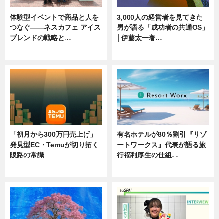
体験型イベントで商品と人を
3,000人の経営者を見てきた
つなぐ――ネスカフェ アイス
男が語る「成功者の共通OS」
ブレンドの戦略と…
│伊藤太一著…
ニュース
ニュース
「初月から300万円売上げ」
有名ホテルが80％割引『リゾ
発見型EC・Temuが切り拓く
ートワークス』代表が語る旅
販路の常識
行福利厚生の仕組…
ニュース
ニュース