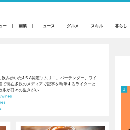
ュー
副業
ニュース
グルメ
スキル
暮らし
場を飲み歩いたJ.S.A認定ソムリエ。バーテンダー、ワイ
経て現在多数のメディアで記事を執筆するライターと
散歩が日々の生きがい
uwines
nes
s