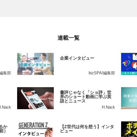
連載一覧
企業インタビュー
A!編集部
bizSPA!編集部
書評じゃなく「ショ評」世
界のショート動画に学ぶ英
語とニュース
H.Nack
H.Nack
るか
【Z世代は何を想う】インタ
前）
ビュー