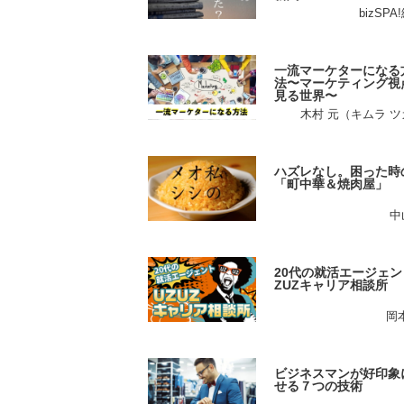
bizSP
一流マーケターになる
法〜マーケティング視
見る世界〜
木村 元（キムラ 
ハズレなし。困った時
「町中華＆焼肉屋」
中
20代の就活エージェン
ZUZキャリア相談所
岡
ビジネスマンが好印象
せる７つの技術