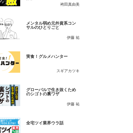
袴田真由美
メンタル弱め元外資系コン
サルのひとりごと
伊藤 祐
実食！グルメハンター
スギアカツキ
グローバルで生き抜くため
のシゴトの裏ワザ
伊藤 祐
全宅ツイ業界ウラ話