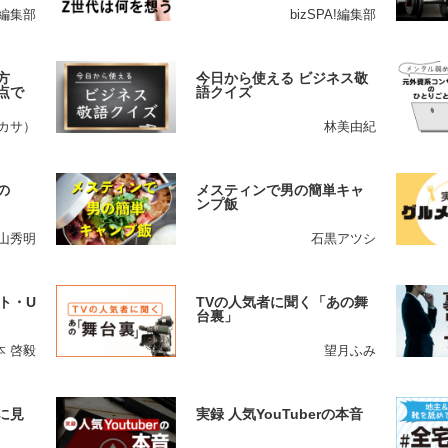
A!編集部
bizSPA!編集部
方
今日から使える ビジネス敬
点で
語クイズ
ツカサ）
林美由紀
の
メスティンで男の簡単キャ
ンプ飯
山秀明
石黒アツシ
ト・U
TVの人気者に聞く「あの舞
台裏」
本 啓毅
望月ふみ
に見
実録 人気YouTuberの本音