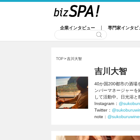
企業インタビュー
専門家インタビ
TOP
吉川大智
吉川大智
40か国200都市の酒
ンバーマネージャーを
して活動中。日光浴と
Instagram：
@sukobur
Twitter：
@sukoburuwi
note：
@sukoburuwine