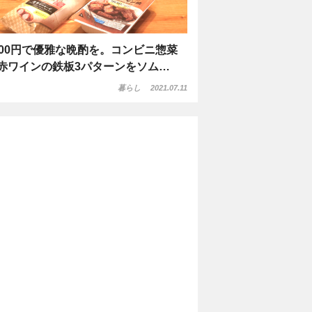
500円で優雅な晩酌を。コンビニ惣菜
赤ワインの鉄板3パターンをソム…
暮らし
2021.07.11