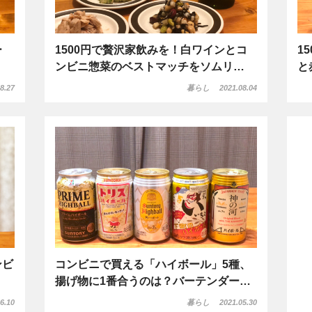
ー
1500円で贅沢家飲みを！白ワインとコ
1
ンビニ惣菜のベストマッチをソムリ…
と
8.27
暮らし
2021.08.04
ンビ
コンビニで買える「ハイボール」5種、
揚げ物に1番合うのは？バーテンダー…
6.10
暮らし
2021.05.30