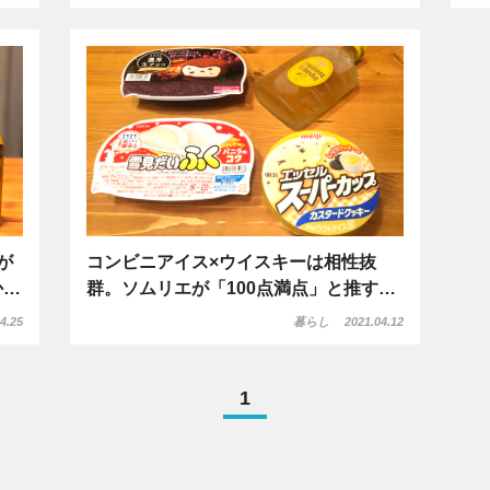
が
コンビニアイス×ウイスキーは相性抜
か…
群。ソムリエが「100点満点」と推す…
4.25
暮らし
2021.04.12
1