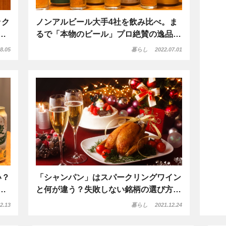
ック
ノンアルビール大手4社を飲み比べ。ま
…
るで「本物のビール」プロ絶賛の逸品…
8.05
暮らし
2022.07.01
い？
「シャンパン」はスパークリングワイン
…
と何が違う？失敗しない銘柄の選び方…
2.13
暮らし
2021.12.24