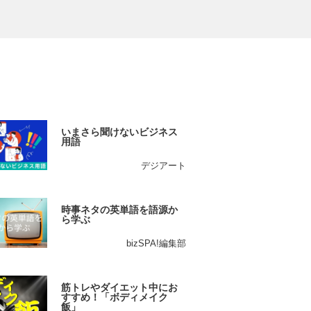
いまさら聞けないビジネス
用語
デジアート
時事ネタの英単語を語源か
ら学ぶ
bizSPA!編集部
筋トレやダイエット中にお
すすめ！「ボディメイク
飯」