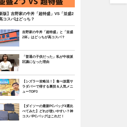
新版】吉野家の牛丼「超特盛」VS「並盛2
高コスパはどっち？
吉野家の牛丼「超特盛」と「並盛
2杯」はどっちが高コスパ？
「普通の子供だった」私が中核派
区議になった理由
【シズラー攻略法！】食べ放題サ
ラダバーで得する裏技＆人気メニ
ューTOP3
【ダイソーの最新PCバッグ4選比
べてみた】どれが使いやすい？神
コスパPCバッグはこれだ！