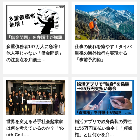
多重債務者147万人に急増！
仕事の疲れを癒やす！タイパ
他人事じゃない「借金問題」
重視の海外旅行を実現する
の注意点を弁護士…
「事前予約術」
専門家インタビュー
暮らし
世界を変える若手社会起業家
婚活アプリで独身偽装の男性
は何を考えているのか？「Yo
に55万円支払い命令！「貞操
uth Co:L…
権」とは何かを弁…