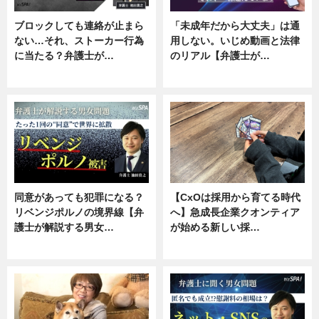
ブロックしても連絡が止まら
「未成年だから大丈夫」は通
ない…それ、ストーカー行為
用しない。いじめ動画と法律
に当たる？弁護士が…
のリアル【弁護士が…
ニュース, 専門家インタビュー
ニュース, 専門家インタビュー
同意があっても犯罪になる？
【CxOは採用から育てる時代
リベンジポルノの境界線【弁
へ】急成長企業クオンティア
護士が解説する男女…
が始める新しい採…
専門家インタビュー
ニュース