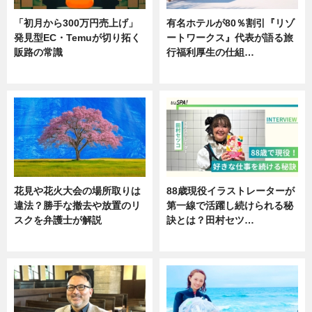
「初月から300万円売上げ」
有名ホテルが80％割引『リゾ
発見型EC・Temuが切り拓く
ートワークス』代表が語る旅
販路の常識
行福利厚生の仕組…
ニュース
ニュース
花見や花火大会の場所取りは
88歳現役イラストレーターが
違法？勝手な撤去や放置のリ
第一線で活躍し続けられる秘
スクを弁護士が解説
訣とは？田村セツ…
ニュース
専門家インタビュー