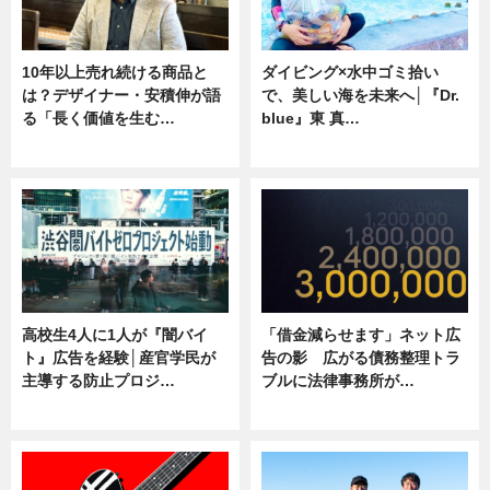
10年以上売れ続ける商品と
ダイビング×水中ゴミ拾い
は？デザイナー・安積伸が語
で、美しい海を未来へ│『Dr.
る「長く価値を生む…
blue』東 真…
ニュース
ニュース
高校生4人に1人が『闇バイ
「借金減らせます」ネット広
ト』広告を経験│産官学民が
告の影 広がる債務整理トラ
主導する防止プロジ…
ブルに法律事務所が…
ニュース
ニュース