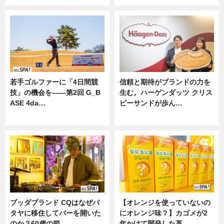
若手ゴルファーに「4日間競
信頼と期待がブランドの力を
技」の機会を——第2回 G_B
生む。ハーゲンダッツ クリス
ASE 4da…
ピーサンドが歩ん…
ニュース
ニュース
ブッダブランド CQはなぜパ
【オレンジを使っていないの
タヤに移住してバーを開いた
にオレンジ味？】カゴメが2
のか？60歳の節…
年かけて開発した革…