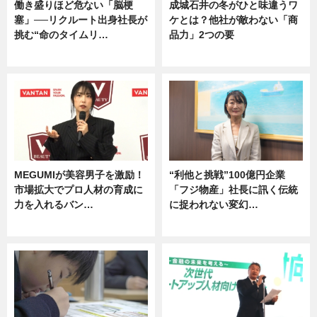
働き盛りほど危ない「脳梗
成城石井の冬がひと味違うワ
塞」──リクルート出身社長が
ケとは？他社が敵わない「商
挑む“命のタイムリ…
品力」2つの要
企業インタビュー
グルメ
MEGUMIが美容男子を激励！
“利他と挑戦”100億円企業
市場拡大でプロ人材の育成に
「フジ物産」社長に訊く伝統
力を入れるバン…
に捉われない変幻…
企業インタビュー
ニュース