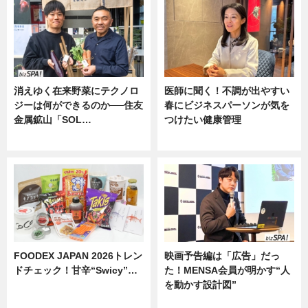
消えゆく在来野菜にテクノロ
医師に聞く！不調が出やすい
ジーは何ができるのか──住友
春にビジネスパーソンが気を
金属鉱山「SOL…
つけたい健康管理
ニュース
ニュース
FOODEX JAPAN 2026トレン
映画予告編は「広告」だっ
ドチェック！甘辛“Swicy”…
た！MENSA会員が明かす“人
を動かす設計図”
ニュース
ニュース