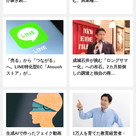
が磨き続…
む、異業種…
ニュース
ニュース
「売る」から「つながる」
成城石井が挑む「ロングサマ
へ。LINE特化型EC「Atouch
ー化」への布石。2カ月前倒
ストア」が…
しの調達と独自の商…
ニュース
ニュース
生成AIで作ったフェイク動画
1万人を育てた教育経営者・