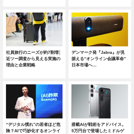
ニュース
ニュース
社員旅行のニーズが約7割増│
デンマーク発『Jabra』が見
近ツー調査から見える実施の
据える“オンライン会議革命”
理由と企業戦略
日本市場へ…
ニュース
ニュース
“デジタル慣れ”の若者ほど危
搭載AIが戦術をアドバイス。
険？AIで巧妙化するオンライ
5万円台で登場したミドルゲ