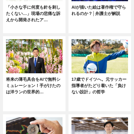
「小さな手に何度も針を刺し
AIが描いた絵は著作権で守ら
たくない…」現場の悲痛な訴
れるのか？│弁護士が解説
えから開発されたア…
ニュース
ニュース
将来の薄毛具合をAIで無料シ
17歳でドイツへ。元サッカー
ミュレーション！手がけたの
指導者がたどり着いた「負け
は洋ランの世界的…
ない設計」の哲学
ニュース
ニュース
sponsored by 河野メリクロン