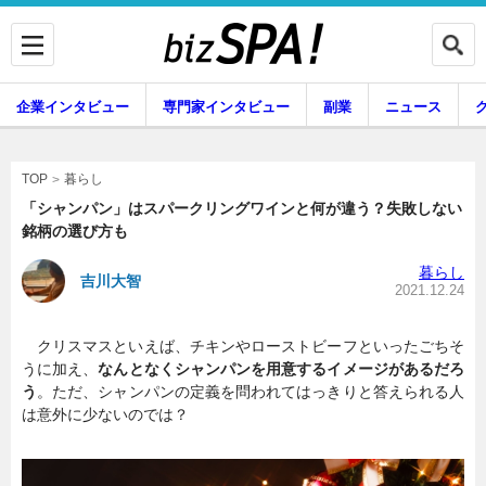
企業インタビュー
専門家インタビュー
副業
ニュース
暮らし
エンタメ
暮らし
TOP
「シャンパン」はスパークリングワインと何が違う？失敗しない
銘柄の選び方も
企業インタビュー
専門家インタビュー
暮らし
吉川大智
2021.12.24
クリスマスといえば、チキンやローストビーフといったごちそ
副業
ニュース
うに加え、
なんとなくシャンパンを用意するイメージがあるだろ
う
。ただ、シャンパンの定義を問われてはっきりと答えられる人
は意外に少ないのでは？
グルメ
スキル