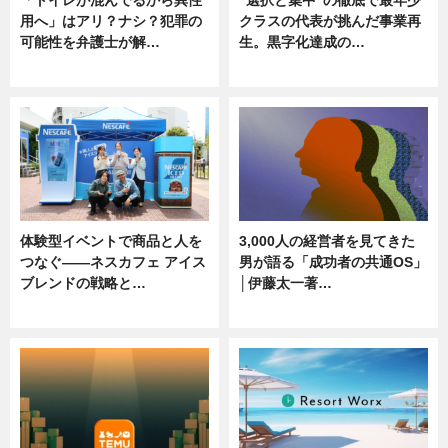
「トイレが混んでるから異性
“選択と集中”の徹底で最年少
用へ」はアリ？ナシ？犯罪の
クラスの代表が挑んだ事業再
可能性を弁護士が解…
生。黒字化達成の…
ニュース, 専門家インタビュー
ニュース
体験型イベントで商品と人を
3,000人の経営者を見てきた
つなぐ――ネスカフェ アイス
男が語る「成功者の共通OS」
ブレンドの戦略と…
│伊藤太一著…
ニュース
ニュース