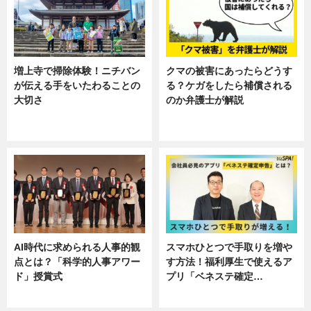
増上寺で掃除体験！ニチバン
クマの被害にあったらどうす
が伝える手をいたわることの
る？ケガをしたら補償される
大切さ
のか弁護士が解説
ニュース, 企業インタビュー, 暮ら
専門家インタビュー
し
AI時代に求められる人事的観
スマホひとつで手取りを増や
点とは？「科学的人事アワー
す方法！福利厚生で使えるア
ド」授賞式
プリ「ベネステ確定…
ニュース
企業インタビュー