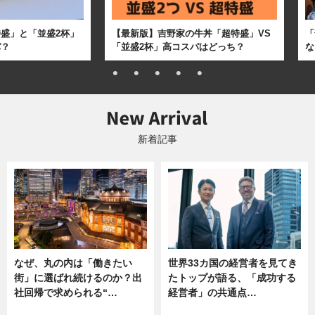
盛」と「並盛2杯」
【最新版】吉野家の牛丼「超特盛」VS
「
パ？
「並盛2杯」高コスパはどっち？
な
新着記事
なぜ、丸の内は「働きたい
世界33カ国の経営者を見てき
街」に選ばれ続けるのか？出
たトップが語る、「成功する
社回帰で求められる“…
経営者」の共通点…
ニュース
ニュース