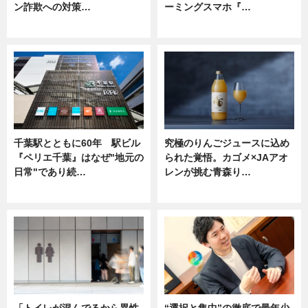
ン詐欺への対策…
ーミングスマホ『…
ニュース
ニュース
千葉駅とともに60年 駅ビル
究極のりんごジュースに込め
『ペリエ千葉』はなぜ"地元の
られた覚悟。カゴメ×JAアオ
日常"であり続…
レンが挑む青森り…
ニュース
ニュース