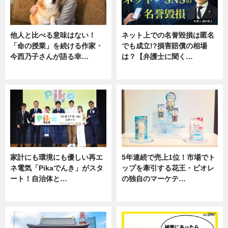
他人と比べる意味はない！
ネット上での名誉毀損は匿名
「命の授業」を続ける作家・
でも成立!?損害賠償の相場
今西乃子さんが語る幸…
は？【弁護士に聞く…
専門家インタビュー
専門家インタビュー
家計にも環境にも優しい再エ
5年連続で売上1位！市場でト
ネ電気「Pikaでんき」がスタ
ップを牽引する花王・ビオレ
ート！自治体と…
の独自のマーケテ…
ニュース
ニュース, 暮らし