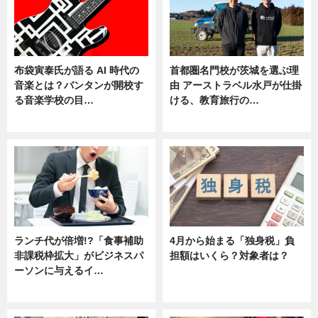
布袋寅泰氏が語る AI 時代の
首都圏名門校が茨城を選ぶ理
音楽とは？バンタンが開校す
由 アーストラベル水戸が仕掛
る音楽学校の目…
ける、教育旅行の…
ニュース
ニュース
ランチ代が倍増!?「食事補助
4月から始まる「独身税」負
非課税枠拡大」がビジネスパ
担額はいくら？対象者は？
ーソンに与えるイ…
ニュース
ニュース