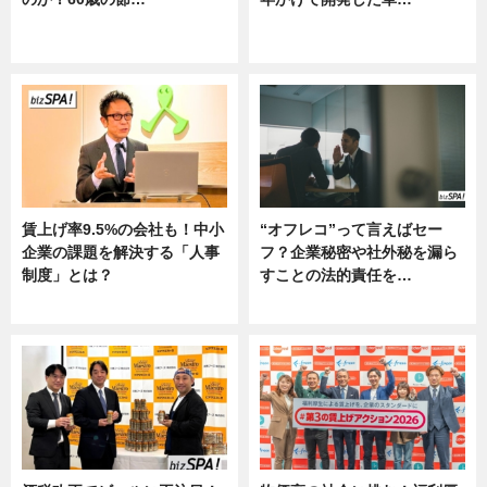
ニュース
グルメ, ニュース, 企業インタビュ
ー
賃上げ率9.5%の会社も！中小
“オフレコ”って言えばセー
企業の課題を解決する「人事
フ？企業秘密や社外秘を漏ら
制度」とは？
すことの法的責任を…
ニュース
ニュース, 専門家インタビュー