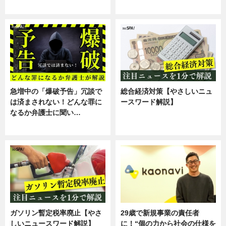
スキル
専門家インタビュー
急増中の「爆破予告」冗談で
総合経済対策【やさしいニュ
は済まされない！どんな罪に
ースワード解説】
なるか弁護士に聞い…
ニュース
専門家インタビュー
ガソリン暫定税率廃止【やさ
29歳で新規事業の責任者
しいニュースワード解説】
に！“個の力から社会の仕様を