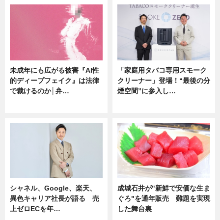
未成年にも広がる被害『AI性
「家庭用タバコ専用スモーク
的ディープフェイク』は法律
クリーナー」登場！“最後の分
で裁けるのか│弁…
煙空間”に参入し…
ニュース
ニュース
シャネル、Google、楽天、
成城石井が"新鮮で安価な生ま
異色キャリア社長が語る 売
ぐろ"を通年販売 難題を実現
上ゼロECを年…
した舞台裏