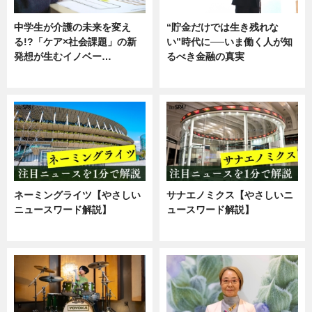
中学生が介護の未来を変え
“貯金だけでは生き残れな
る!?「ケア×社会課題」の新
い”時代に──いま働く人が知
発想が生むイノベー…
るべき金融の真実
ニュース
企業インタビュー
ネーミングライツ【やさしい
サナエノミクス【やさしいニ
ニュースワード解説】
ュースワード解説】
ニュース
ニュース