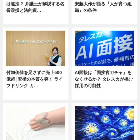
は違法？ 弁護士が解説する名
安藤大作が語る『人が育つ組
誉毀損と法的責…
織』の条件
ニュース
ニュース
付加価値を足さずに売上500
AI面接は「面接官ガチャ」を
億超│究極の本質を突く ライ
なくせるか？ タレスカが挑む
フドリンク カ…
採用の可能性
ニュース
ニュース