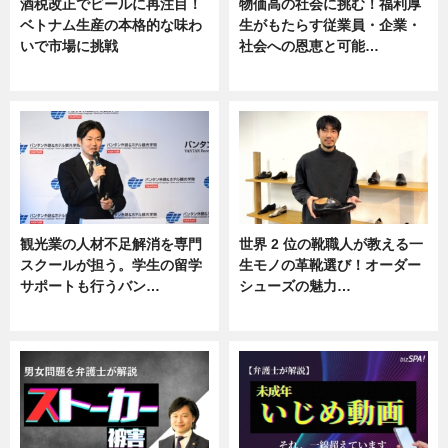
酒税改正でビールに再注目！
物価高の社会に挑む！福利厚
ベトナム生産の本格的な味わ
生がもたらす従業員・企業・
いで市場に挑戦
社会への恩恵と可能…
ニュース
ニュース
観光業の人材不足解消を専門
世界 2 位の靴職人が教える一
スクールが担う。学生の留学
生モノの革靴選び！オーダー
サポートも行うバン…
シューズの魅力…
ニュース, 企業インタビュー
ニュース, 専門家インタビュー