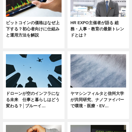
ビットコインの価格はなぜ上
HR EXPO主催者が語る 総
下する？初心者向けに仕組み
務・人事・教育の最新トレン
と運用方法を解説
ドとは？
ニュース
ニュース
ドローンが空のインフラにな
ヤマシンフィルタと信州大学
る未来 仕事と暮らしはどう
が共同研究、ナノファイバー
変わる？│ブルーイ…
で環境・医療・EV…
ニュース
ニュース