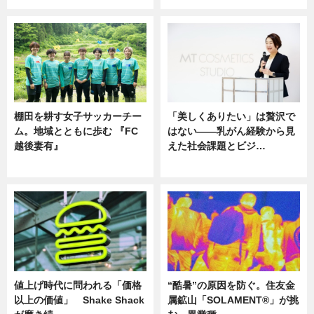
棚田を耕す女子サッカーチー
「美しくありたい」は贅沢で
ム。地域とともに歩む 『FC
はない――乳がん経験から見
越後妻有』
えた社会課題とビジ…
ニュース
ニュース
値上げ時代に問われる「価格
“酷暑”の原因を防ぐ。住友金
以上の価値」 Shake Shack
属鉱山「SOLAMENT®」が挑