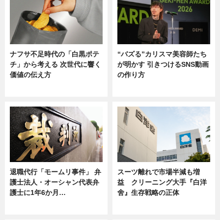
ナフサ不足時代の「白黒ポテ
“バズる”カリスマ美容師たち
チ」から考える 次世代に響く
が明かす 引きつけるSNS動画
価値の伝え方
の作り方
ニュース
ニュース
退職代行「モームリ事件」 弁
スーツ離れで市場半減も増
護士法人・オーシャン代表弁
益 クリーニング大手『白洋
護士に1年6か月…
舍』生存戦略の正体
ニュース
企業インタビュー