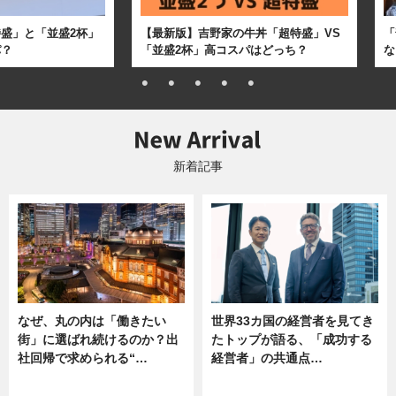
盛」と「並盛2杯」
【最新版】吉野家の牛丼「超特盛」VS
「
パ？
「並盛2杯」高コスパはどっち？
な
新着記事
なぜ、丸の内は「働きたい
世界33カ国の経営者を見てき
街」に選ばれ続けるのか？出
たトップが語る、「成功する
社回帰で求められる“…
経営者」の共通点…
ニュース
ニュース