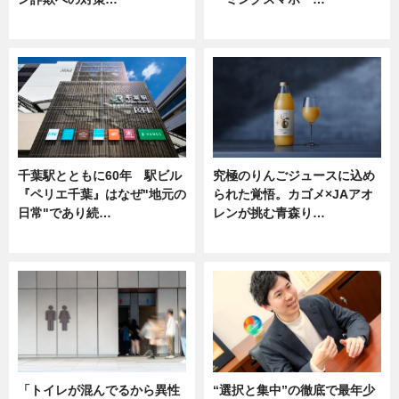
ニュース
ニュース
千葉駅とともに60年 駅ビル
究極のりんごジュースに込め
『ペリエ千葉』はなぜ"地元の
られた覚悟。カゴメ×JAアオ
日常"であり続…
レンが挑む青森り…
ニュース
ニュース
「トイレが混んでるから異性
“選択と集中”の徹底で最年少