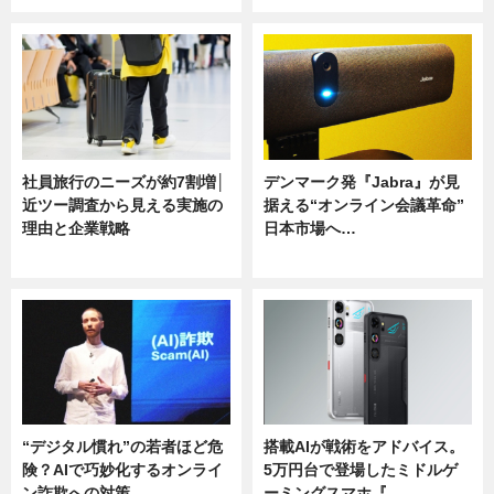
社員旅行のニーズが約7割増│
デンマーク発『Jabra』が見
近ツー調査から見える実施の
据える“オンライン会議革命”
理由と企業戦略
日本市場へ…
ニュース
ニュース
“デジタル慣れ”の若者ほど危
搭載AIが戦術をアドバイス。
険？AIで巧妙化するオンライ
5万円台で登場したミドルゲ
ン詐欺への対策…
ーミングスマホ『…