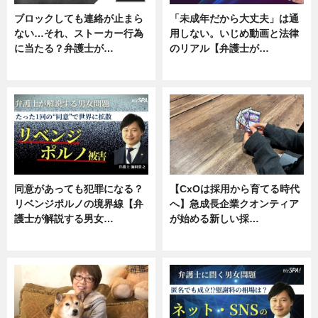
ブロックしても連絡が止まら
「未成年だから大丈夫」は通
ない…それ、ストーカー行為
用しない。いじめ動画と法律
に当たる？弁護士が…
のリアル【弁護士が…
ニュース, 専門家インタビュー
ニュース, 専門家インタビュー
同意があっても犯罪になる？
【CxOは採用から育てる時代
リベンジポルノの境界線【弁
へ】急成長企業クオンティア
護士が解説する男女…
が始める新しい採…
専門家インタビュー
ニュース