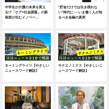
中学生が介護の未来を変え
“貯金だけでは生き残れな
る!?「ケア×社会課題」の新
い”時代に──いま働く人が知
発想が生むイノベー…
るべき金融の真実
ニュース
企業インタビュー
ネーミングライツ【やさしい
サナエノミクス【やさしいニ
ニュースワード解説】
ュースワード解説】
ニュース
ニュース