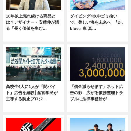
10年以上売れ続ける商品と
ダイビング×水中ゴミ拾い
は？デザイナー・安積伸が語
で、美しい海を未来へ│『Dr.
る「長く価値を生む…
blue』東 真…
ニュース
ニュース
高校生4人に1人が『闇バイ
「借金減らせます」ネット広
ト』広告を経験│産官学民が
告の影 広がる債務整理トラ
主導する防止プロジ…
ブルに法律事務所が…
ニュース
ニュース