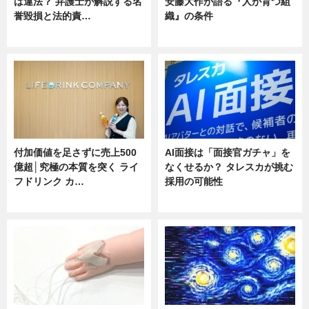
は違法？ 弁護士が解説する名
安藤大作が語る『人が育つ組
誉毀損と法的責…
織』の条件
ニュース
ニュース
付加価値を足さずに売上500
AI面接は「面接官ガチャ」を
億超│究極の本質を突く ライ
なくせるか？ タレスカが挑む
フドリンク カ…
採用の可能性
ニュース
ニュース