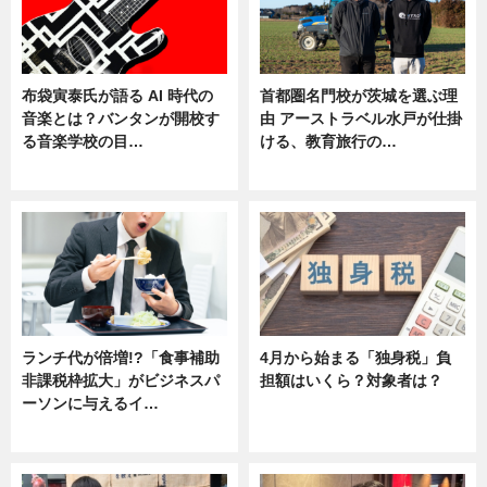
布袋寅泰氏が語る AI 時代の
首都圏名門校が茨城を選ぶ理
音楽とは？バンタンが開校す
由 アーストラベル水戸が仕掛
る音楽学校の目…
ける、教育旅行の…
ニュース
ニュース
ランチ代が倍増!?「食事補助
4月から始まる「独身税」負
非課税枠拡大」がビジネスパ
担額はいくら？対象者は？
ーソンに与えるイ…
ニュース
ニュース