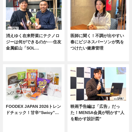
消えゆく在来野菜にテクノロ
医師に聞く！不調が出やすい
ジーは何ができるのか──住友
春にビジネスパーソンが気を
金属鉱山「SOL…
つけたい健康管理
ニュース
ニュース
FOODEX JAPAN 2026トレン
映画予告編は「広告」だっ
ドチェック！甘辛“Swicy”…
た！MENSA会員が明かす“人
を動かす設計図”
ニュース
ニュース