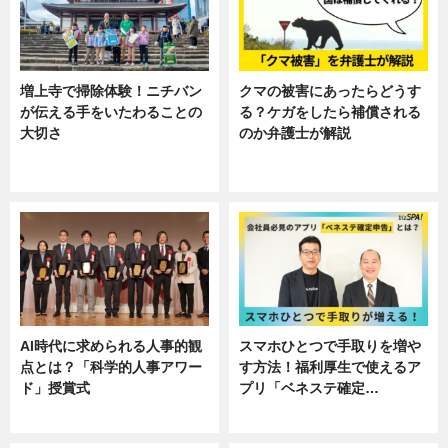
増上寺で掃除体験！ニチバン
クマの被害にあったらどうす
が伝える手をいたわることの
る？ケガをしたら補償される
大切さ
のか弁護士が解説
ニュース, 企業インタビュー, 暮ら
専門家インタビュー
し
AI時代に求められる人事的観
スマホひとつで手取りを増や
点とは？「科学的人事アワー
す方法！福利厚生で使えるア
ド」授賞式
プリ「ベネステ確定…
ニュース
企業インタビュー