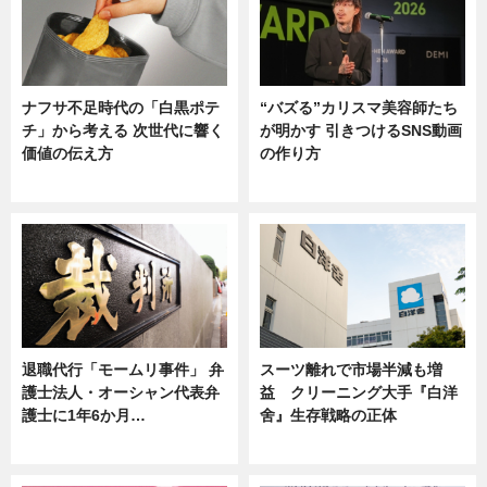
ナフサ不足時代の「白黒ポテ
“バズる”カリスマ美容師たち
チ」から考える 次世代に響く
が明かす 引きつけるSNS動画
価値の伝え方
の作り方
ニュース
ニュース
退職代行「モームリ事件」 弁
スーツ離れで市場半減も増
護士法人・オーシャン代表弁
益 クリーニング大手『白洋
護士に1年6か月…
舍』生存戦略の正体
ニュース
企業インタビュー