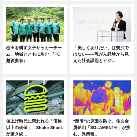
棚田を耕す女子サッカーチー
「美しくありたい」は贅沢で
ム。地域とともに歩む 『FC
はない――乳がん経験から見
越後妻有』
えた社会課題とビジ…
ニュース
ニュース
値上げ時代に問われる「価格
“酷暑”の原因を防ぐ。住友金
以上の価値」 Shake Shack
属鉱山「SOLAMENT®」が挑
が磨き続…
む、異業種…