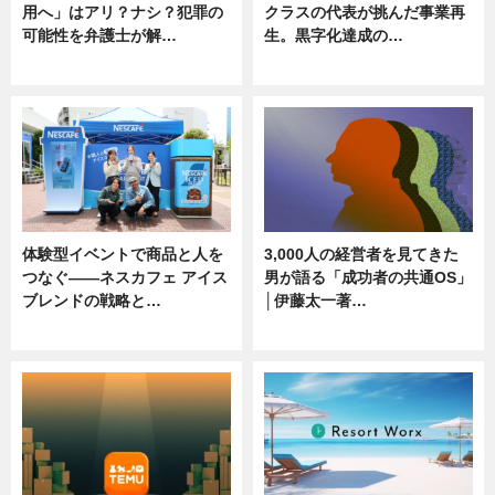
用へ」はアリ？ナシ？犯罪の
クラスの代表が挑んだ事業再
可能性を弁護士が解…
生。黒字化達成の…
ニュース, 専門家インタビュー
ニュース
体験型イベントで商品と人を
3,000人の経営者を見てきた
つなぐ――ネスカフェ アイス
男が語る「成功者の共通OS」
ブレンドの戦略と…
│伊藤太一著…
ニュース
ニュース