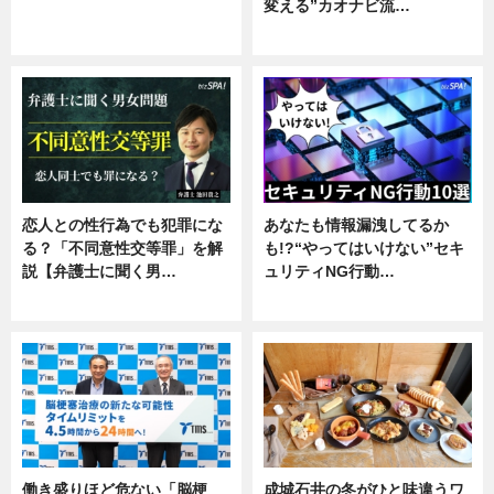
変える”カオナビ流…
ニュース
企業インタビュー
恋人との性行為でも犯罪にな
あなたも情報漏洩してるか
る？「不同意性交等罪」を解
も!?“やってはいけない”セキ
説【弁護士に聞く男…
ュリティNG行動…
専門家インタビュー
専門家インタビュー
働き盛りほど危ない「脳梗
成城石井の冬がひと味違うワ