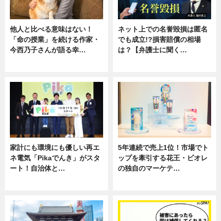
他人と比べる意味はない！
ネット上での名誉毀損は匿名
「命の授業」を続ける作家・
でも成立!?損害賠償の相場
今西乃子さんが語る幸…
は？【弁護士に聞く…
専門家インタビュー
専門家インタビュー
家計にも環境にも優しい再エ
5年連続で売上1位！市場でト
ネ電気「Pikaでんき」がスタ
ップを牽引する花王・ビオレ
ート！自治体と…
の独自のマーケテ…
ニュース
ニュース, 暮らし