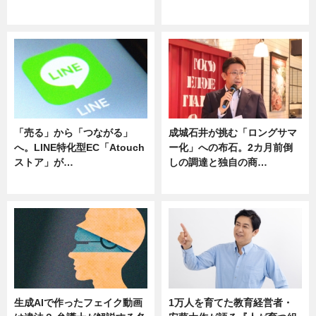
ニュース
ニュース
「売る」から「つながる」
成城石井が挑む「ロングサマ
へ。LINE特化型EC「Atouch
ー化」への布石。2カ月前倒
ストア」が…
しの調達と独自の商…
ニュース
ニュース
生成AIで作ったフェイク動画
1万人を育てた教育経営者・