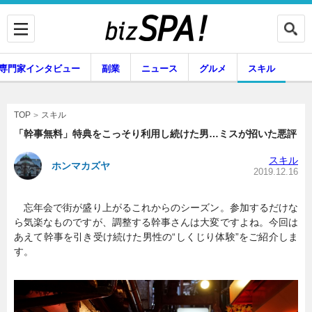
専門家インタビュー
副業
ニュース
グルメ
スキル
スキル
TOP
「幹事無料」特典をこっそり利用し続けた男…ミスが招いた悪評
スキル
ホンマカズヤ
企業インタビュー
専門家インタビュー
2019.12.16
忘年会で街が盛り上がるこれからのシーズン。参加するだけな
ら気楽なものですが、調整する幹事さんは大変ですよね。今回は
副業
ニュース
あえて幹事を引き受け続けた男性の“しくじり体験”をご紹介しま
す。
グルメ
スキル