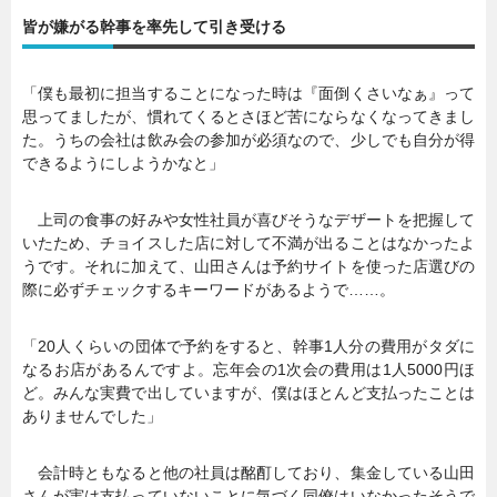
皆が嫌がる幹事を率先して引き受ける
「僕も最初に担当することになった時は『面倒くさいなぁ』って
思ってましたが、慣れてくるとさほど苦にならなくなってきまし
た。うちの会社は飲み会の参加が必須なので、少しでも自分が得
できるようにしようかなと」
上司の食事の好みや女性社員が喜びそうなデザートを把握して
いたため、チョイスした店に対して不満が出ることはなかったよ
うです。それに加えて、山田さんは予約サイトを使った店選びの
際に必ずチェックするキーワードがあるようで……。
「20人くらいの団体で予約をすると、幹事1人分の費用がタダに
なるお店があるんですよ。忘年会の1次会の費用は1人5000円ほ
ど。みんな実費で出していますが、僕はほとんど支払ったことは
ありませんでした」
会計時ともなると他の社員は酩酊しており、集金している山田
さんが実は支払っていないことに気づく同僚はいなかったそうで