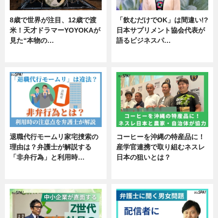
8歳で世界が注目、12歳で渡
「飲むだけでOK」は間違い!?
米！天才ドラマーYOYOKAが
日本サプリメント協会代表が
見た“本物の…
語るビジネスパ…
エンタメ
ニュース
退職代行モームリ家宅捜索の
コーヒーを沖縄の特産品に！
理由は？弁護士が解説する
産学官連携で取り組むネスレ
「非弁行為」と利用時…
日本の狙いとは？
専門家インタビュー
企業インタビュー