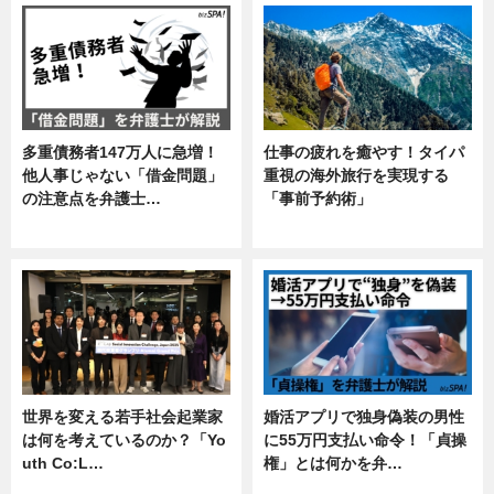
多重債務者147万人に急増！
仕事の疲れを癒やす！タイパ
他人事じゃない「借金問題」
重視の海外旅行を実現する
の注意点を弁護士…
「事前予約術」
専門家インタビュー
暮らし
世界を変える若手社会起業家
婚活アプリで独身偽装の男性
は何を考えているのか？「Yo
に55万円支払い命令！「貞操
uth Co:L…
権」とは何かを弁…