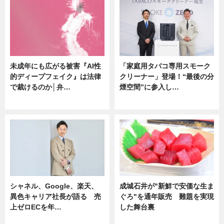
未成年にも広がる被害『AI性
「家庭用タバコ専用スモーク
的ディープフェイク』は法律
クリーナー」登場！“最後の分
で裁けるのか│弁…
煙空間”に参入し…
ニュース
ニュース
シャネル、Google、楽天、
成城石井が"新鮮で安価な生ま
異色キャリア社長が語る 売
ぐろ"を通年販売 難題を実現
上ゼロECを年…
した舞台裏
ニュース
ニュース