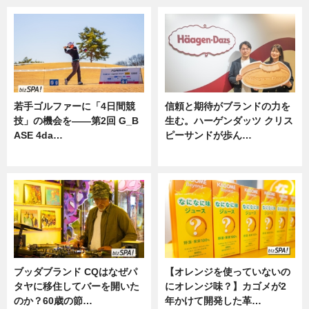
若手ゴルファーに「4日間競
信頼と期待がブランドの力を
技」の機会を——第2回 G_B
生む。ハーゲンダッツ クリス
ASE 4da…
ピーサンドが歩ん…
ニュース
ニュース
ブッダブランド CQはなぜパ
【オレンジを使っていないの
タヤに移住してバーを開いた
にオレンジ味？】カゴメが2
のか？60歳の節…
年かけて開発した革…