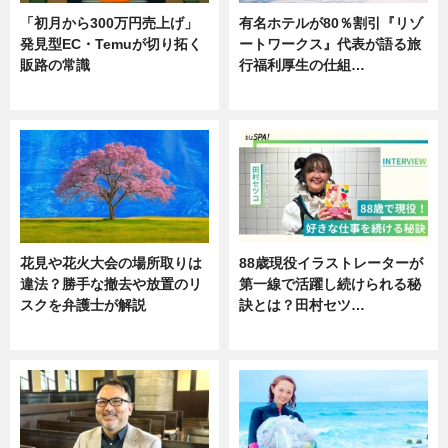
「初月から300万円売上げ」
有名ホテルが80％割引『リゾ
発見型EC・Temuが切り拓く
ートワークス』代表が語る旅
販路の常識
行福利厚生の仕組…
ニュース
ニュース
花見や花火大会の場所取りは
88歳現役イラストレーターが
違法？勝手な撤去や放置のリ
第一線で活躍し続けられる秘
スクを弁護士が解説
訣とは？田村セツ…
ニュース
専門家インタビュー