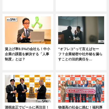
ニュース
グルメ, ニュース, 企業インタビュ
ー
賃上げ率9.5%の会社も！中小
“オフレコ”って言えばセー
企業の課題を解決する「人事
フ？企業秘密や社外秘を漏ら
制度」とは？
すことの法的責任を…
ニュース
ニュース, 専門家インタビュー
酒税改正でビールに再注目！
物価高の社会に挑む！福利厚