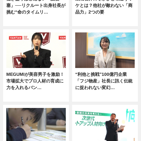
塞」──リクルート出身社長が
ケとは？他社が敵わない「商
挑む“命のタイムリ…
品力」2つの要
企業インタビュー
グルメ
MEGUMIが美容男子を激励！
“利他と挑戦”100億円企業
市場拡大でプロ人材の育成に
「フジ物産」社長に訊く伝統
力を入れるバン…
に捉われない変幻…
企業インタビュー
ニュース