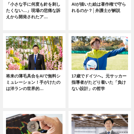
「小さな手に何度も針を刺し
AIが描いた絵は著作権で守ら
たくない…」現場の悲痛な訴
れるのか？│弁護士が解説
えから開発されたア…
ニュース
ニュース
将来の薄毛具合をAIで無料シ
17歳でドイツへ。元サッカー
ミュレーション！手がけたの
指導者がたどり着いた「負け
は洋ランの世界的…
ない設計」の哲学
ニュース
ニュース
sponsored by 河野メリクロン