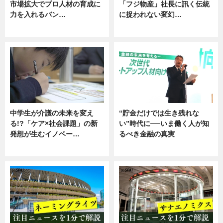
市場拡大でプロ人材の育成に
「フジ物産」社長に訊く伝統
力を入れるバン…
に捉われない変幻…
企業インタビュー
ニュース
中学生が介護の未来を変え
“貯金だけでは生き残れな
る!?「ケア×社会課題」の新
い”時代に──いま働く人が知
発想が生むイノベー…
るべき金融の真実
ニュース
企業インタビュー