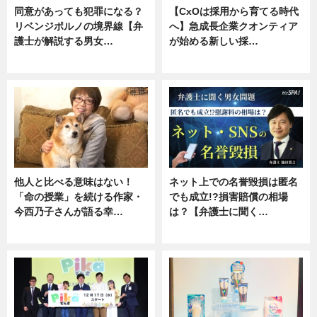
同意があっても犯罪になる？
【CxOは採用から育てる時代
リベンジポルノの境界線【弁
へ】急成長企業クオンティア
護士が解説する男女…
が始める新しい採…
専門家インタビュー
ニュース
他人と比べる意味はない！
ネット上での名誉毀損は匿名
「命の授業」を続ける作家・
でも成立!?損害賠償の相場
今西乃子さんが語る幸…
は？【弁護士に聞く…
専門家インタビュー
専門家インタビュー