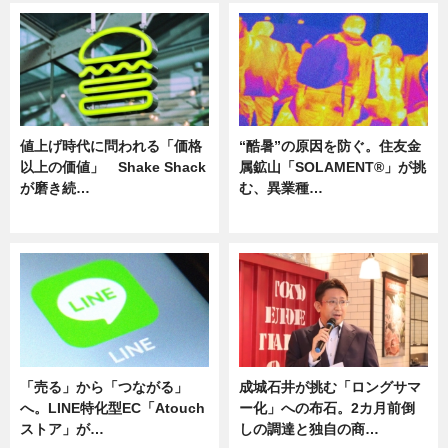
値上げ時代に問われる「価格
“酷暑”の原因を防ぐ。住友金
以上の価値」 Shake Shack
属鉱山「SOLAMENT®」が挑
が磨き続…
む、異業種…
ニュース
ニュース
「売る」から「つながる」
成城石井が挑む「ロングサマ
へ。LINE特化型EC「Atouch
ー化」への布石。2カ月前倒
ストア」が…
しの調達と独自の商…