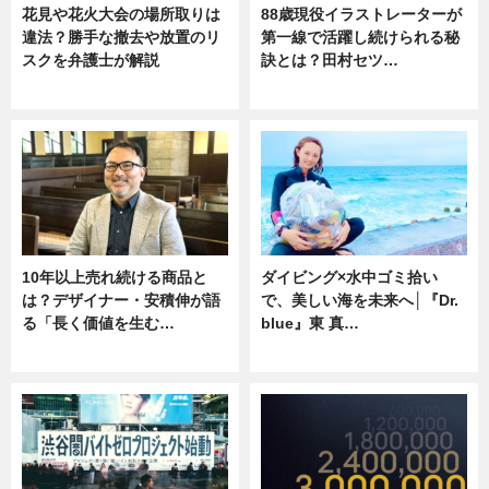
花見や花火大会の場所取りは
88歳現役イラストレーターが
違法？勝手な撤去や放置のリ
第一線で活躍し続けられる秘
スクを弁護士が解説
訣とは？田村セツ…
ニュース
専門家インタビュー
10年以上売れ続ける商品と
ダイビング×水中ゴミ拾い
は？デザイナー・安積伸が語
で、美しい海を未来へ│『Dr.
る「長く価値を生む…
blue』東 真…
ニュース
ニュース