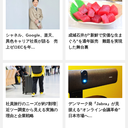
シャネル、Google、楽天、
成城石井が"新鮮で安価な生ま
異色キャリア社長が語る 売
ぐろ"を通年販売 難題を実現
上ゼロECを年…
した舞台裏
ニュース
ニュース
社員旅行のニーズが約7割増│
デンマーク発『Jabra』が見
近ツー調査から見える実施の
据える“オンライン会議革命”
理由と企業戦略
日本市場へ…
ニュース
ニュース