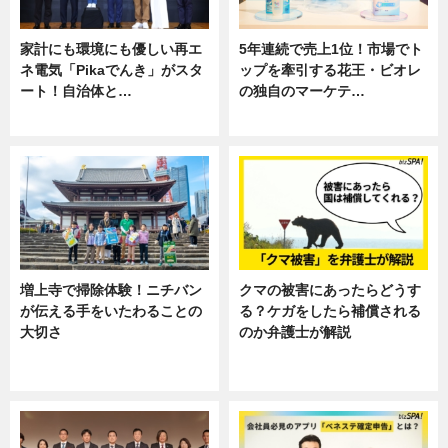
家計にも環境にも優しい再エ
5年連続で売上1位！市場でト
ネ電気「Pikaでんき」がスタ
ップを牽引する花王・ビオレ
ート！自治体と…
の独自のマーケテ…
ニュース
ニュース, 暮らし
増上寺で掃除体験！ニチバン
クマの被害にあったらどうす
が伝える手をいたわることの
る？ケガをしたら補償される
大切さ
のか弁護士が解説
ニュース, 企業インタビュー, 暮ら
専門家インタビュー
し