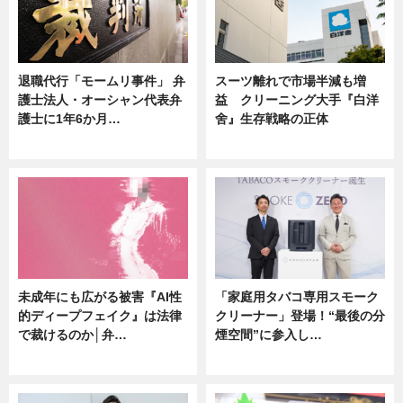
退職代行「モームリ事件」 弁
スーツ離れで市場半減も増
護士法人・オーシャン代表弁
益 クリーニング大手『白洋
護士に1年6か月…
舍』生存戦略の正体
ニュース
企業インタビュー
未成年にも広がる被害『AI性
「家庭用タバコ専用スモーク
的ディープフェイク』は法律
クリーナー」登場！“最後の分
で裁けるのか│弁…
煙空間”に参入し…
ニュース
ニュース