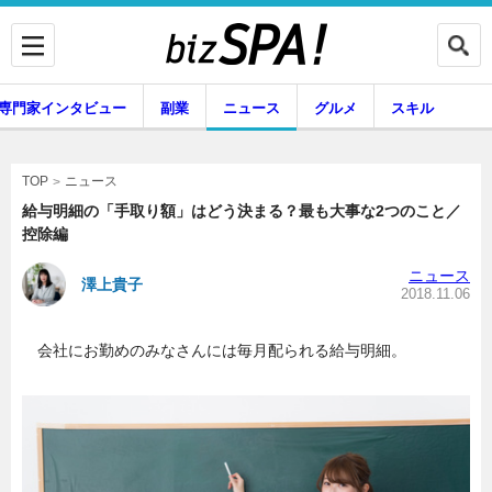
専門家インタビュー
副業
ニュース
グルメ
スキル
ニュース
TOP
給与明細の「手取り額」はどう決まる？最も大事な2つのこと／
控除編
企業インタビュー
専門家インタビュー
ニュース
澤上貴子
2018.11.06
会社にお勤めのみなさんには毎月配られる給与明細。
副業
ニュース
グルメ
スキル