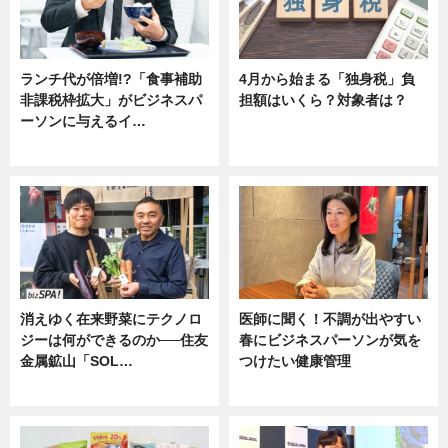
ランチ代が倍増!?「食事補助
4月から始まる「独身税」負
非課税枠拡大」がビジネスパ
担額はいくら？対象者は？
ーソンに与えるイ…
ニュース
ニュース
消えゆく在来野菜にテクノロ
医師に聞く！不調が出やすい
ジーは何ができるのか──住友
春にビジネスパーソンが気を
金属鉱山「SOL…
つけたい健康管理
ニュース
ニュース