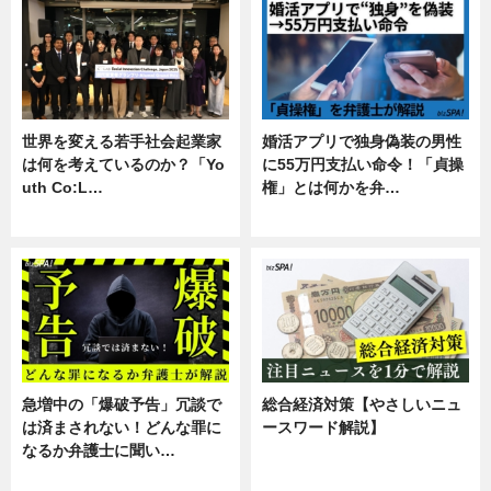
世界を変える若手社会起業家
婚活アプリで独身偽装の男性
は何を考えているのか？「Yo
に55万円支払い命令！「貞操
uth Co:L…
権」とは何かを弁…
スキル
専門家インタビュー
急増中の「爆破予告」冗談で
総合経済対策【やさしいニュ
は済まされない！どんな罪に
ースワード解説】
なるか弁護士に聞い…
ニュース
専門家インタビュー