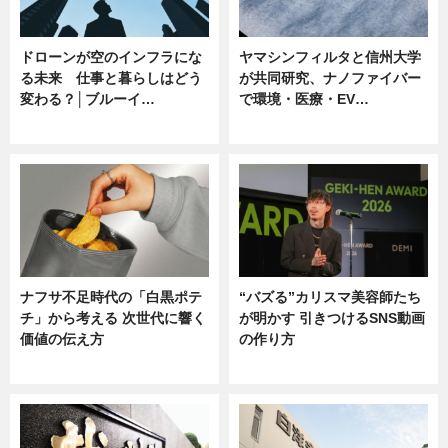
ドローンが空のインフラにな
ヤマシンフィルタと信州大学
る未来 仕事と暮らしはどう
が共同研究、ナノファイバー
変わる？│ブルーイ…
で環境・医療・EV…
ニュース
ニュース
ナフサ不足時代の「白黒ポテ
“バズる”カリスマ美容師たち
チ」から考える 次世代に響く
が明かす 引きつけるSNS動画
価値の伝え方
の作り方
ニュース
ニュース