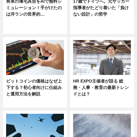
将来の薄毛具合をAIで無料シ
17歳でドイツへ。元サッカー
ミュレーション！手がけたの
指導者がたどり着いた「負け
は洋ランの世界的…
ない設計」の哲学
ニュース
ニュース
sponsored by 河野メリクロン
ビットコインの価格はなぜ上
HR EXPO主催者が語る 総
下する？初心者向けに仕組み
務・人事・教育の最新トレン
と運用方法を解説
ドとは？
ニュース
ニュース