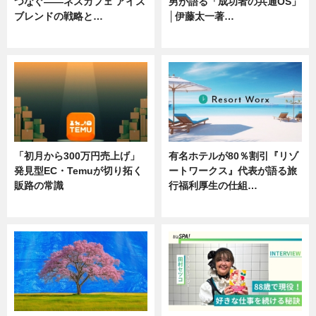
つなぐ――ネスカフェ アイス
男が語る「成功者の共通OS」
ブレンドの戦略と…
│伊藤太一著…
ニュース
ニュース
「初月から300万円売上げ」
有名ホテルが80％割引『リゾ
発見型EC・Temuが切り拓く
ートワークス』代表が語る旅
販路の常識
行福利厚生の仕組…
ニュース
ニュース