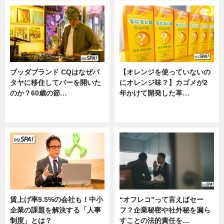
ブッダブランド CQはなぜパ
【オレンジを使っていないの
タヤに移住してバーを開いた
にオレンジ味？】カゴメが2
のか？60歳の節…
年かけて開発した革…
ニュース
グルメ, ニュース, 企業インタビュ
ー
賃上げ率9.5%の会社も！中小
“オフレコ”って言えばセー
企業の課題を解決する「人事
フ？企業秘密や社外秘を漏ら
制度」とは？
すことの法的責任を…