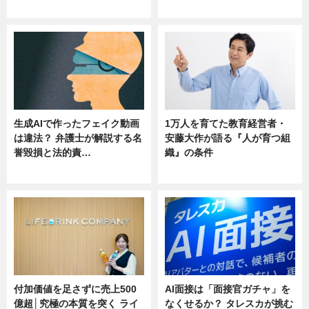
ニュース
ニュース
生成AIで作ったフェイク動画
1万人を育てた教育経営者・
は違法？ 弁護士が解説する名
安藤大作が語る『人が育つ組
誉毀損と法的責…
織』の条件
ニュース
ニュース
付加価値を足さずに売上500
AI面接は「面接官ガチャ」を
億超│究極の本質を突く ライ
なくせるか？ タレスカが挑む