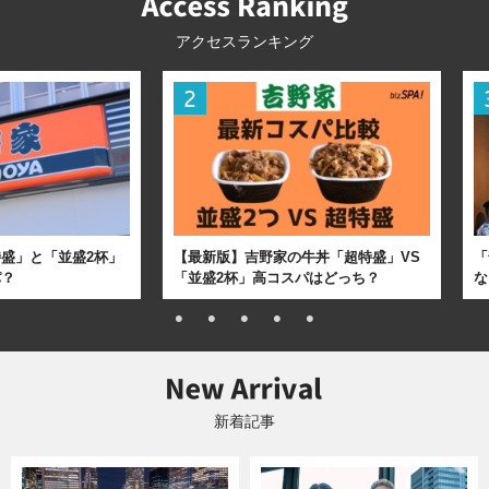
アクセスランキング
盛」と「並盛2杯」
【最新版】吉野家の牛丼「超特盛」VS
「
パ？
「並盛2杯」高コスパはどっち？
な
新着記事