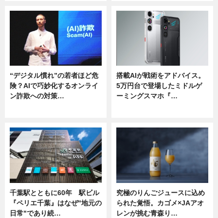
“デジタル慣れ”の若者ほど危
搭載AIが戦術をアドバイス。
険？AIで巧妙化するオンライ
5万円台で登場したミドルゲ
ン詐欺への対策…
ーミングスマホ『…
ニュース
ニュース
千葉駅とともに60年 駅ビル
究極のりんごジュースに込め
『ペリエ千葉』はなぜ"地元の
られた覚悟。カゴメ×JAアオ
日常"であり続…
レンが挑む青森り…