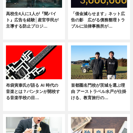
高校生4人に1人が『闇バイ
「借金減らせます」ネット広
ト』広告を経験│産官学民が
告の影 広がる債務整理トラ
主導する防止プロジ…
ブルに法律事務所が…
ニュース
ニュース
布袋寅泰氏が語る AI 時代の
首都圏名門校が茨城を選ぶ理
音楽とは？バンタンが開校す
由 アーストラベル水戸が仕掛
る音楽学校の目…
ける、教育旅行の…
ニュース
ニュース