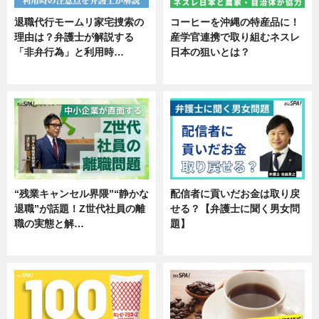
退職代行モームリ家宅捜索の
コーヒーを沖縄の特産品に！
理由は？弁護士が解説する
産学官連携で取り組むネスレ
「非弁行為」と利用時…
日本の狙いとは？
専門家インタビュー
企業インタビュー
“残業キャンセル界隈”“静かな
配信者に貢いだお金は取り戻
退職”が話題！Z世代社員の離
せる？【弁護士に聞く男女問
職の実態と解…
題】
企業インタビュー
専門家インタビュー