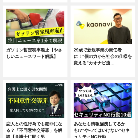
ガソリン暫定税率廃止【やさ
29歳で新規事業の責任者
しいニュースワード解説】
に！“個の力から社会の仕様を
変える”カオナビ流…
ニュース
企業インタビュー
恋人との性行為でも犯罪にな
あなたも情報漏洩してるか
る？「不同意性交等罪」を解
も!?“やってはいけない”セキ
説【弁護士に聞く男…
ュリティNG行動…