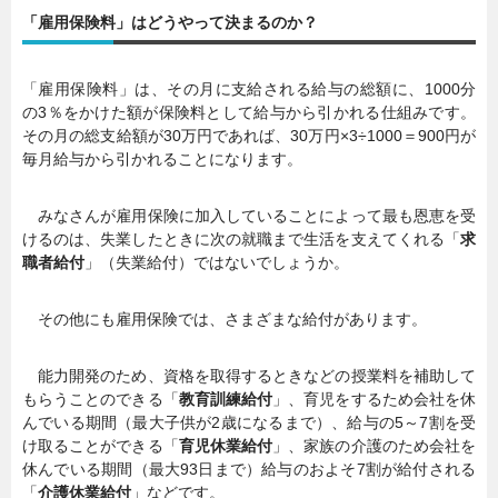
「雇用保険料」はどうやって決まるのか？
「雇用保険料」は、その月に支給される給与の総額に、1000分
の3％をかけた額が保険料として給与から引かれる仕組みです。
その月の総支給額が30万円であれば、30万円×3÷1000＝900円が
毎月給与から引かれることになります。
みなさんが雇用保険に加入していることによって最も恩恵を受
けるのは、失業したときに次の就職まで生活を支えてくれる「
求
職者給付
」（失業給付）ではないでしょうか。
その他にも雇用保険では、さまざまな給付があります。
能力開発のため、資格を取得するときなどの授業料を補助して
もらうことのできる「
教育訓練給付
」、育児をするため会社を休
んでいる期間（最大子供が2歳になるまで）、給与の5～7割を受
け取ることができる「
育児休業給付
」、家族の介護のため会社を
休んでいる期間（最大93日まで）給与のおよそ7割が給付される
「
介護休業給付
」などです。