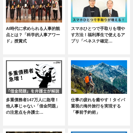
AI時代に求められる人事的観
スマホひとつで手取りを増や
点とは？「科学的人事アワー
す方法！福利厚生で使えるア
ド」授賞式
プリ「ベネステ確定…
ニュース
企業インタビュー
多重債務者147万人に急増！
仕事の疲れを癒やす！タイパ
他人事じゃない「借金問題」
重視の海外旅行を実現する
の注意点を弁護士…
「事前予約術」
専門家インタビュー
暮らし