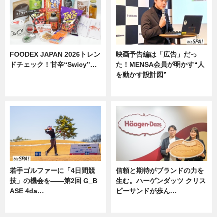
FOODEX JAPAN 2026トレン
映画予告編は「広告」だっ
ドチェック！甘辛“Swicy”…
た！MENSA会員が明かす“人
を動かす設計図”
ニュース
ニュース
若手ゴルファーに「4日間競
信頼と期待がブランドの力を
技」の機会を——第2回 G_B
生む。ハーゲンダッツ クリス
ASE 4da…
ピーサンドが歩ん…
ニュース
ニュース