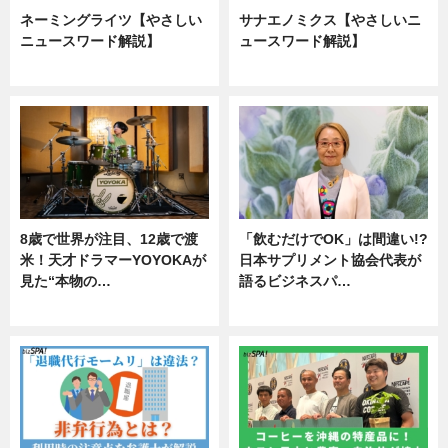
ネーミングライツ【やさしい
サナエノミクス【やさしいニ
ニュースワード解説】
ュースワード解説】
ニュース
ニュース
8歳で世界が注目、12歳で渡
「飲むだけでOK」は間違い!?
米！天才ドラマーYOYOKAが
日本サプリメント協会代表が
見た“本物の…
語るビジネスパ…
エンタメ
ニュース