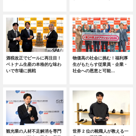
ニュース
ニュース, 専門家インタビュー
酒税改正でビールに再注目！
物価高の社会に挑む！福利厚
ベトナム生産の本格的な味わ
生がもたらす従業員・企業・
いで市場に挑戦
社会への恩恵と可能…
ニュース
ニュース
観光業の人材不足解消を専門
世界 2 位の靴職人が教える一