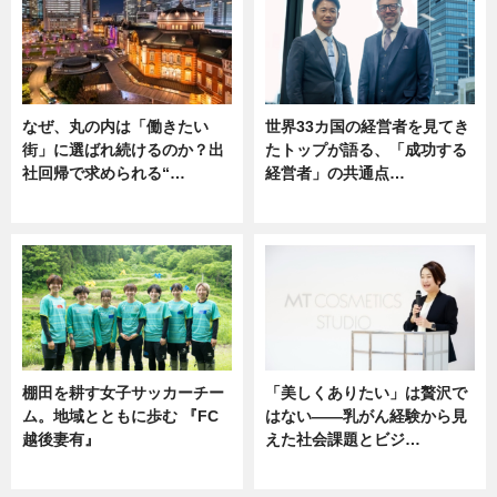
なぜ、丸の内は「働きたい
世界33カ国の経営者を見てき
街」に選ばれ続けるのか？出
たトップが語る、「成功する
社回帰で求められる“…
経営者」の共通点…
ニュース
ニュース
棚田を耕す女子サッカーチー
「美しくありたい」は贅沢で
ム。地域とともに歩む 『FC
はない――乳がん経験から見
越後妻有』
えた社会課題とビジ…
ニュース
ニュース