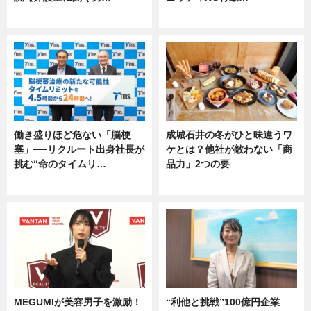
専門家インタビュー
専門家インタビュー
働き盛りほど危ない「脳梗
成城石井の冬がひと味違うワ
塞」──リクルート出身社長が
ケとは？他社が敵わない「商
挑む“命のタイムリ…
品力」2つの要
企業インタビュー
グルメ
MEGUMIが美容男子を激励！
“利他と挑戦”100億円企業