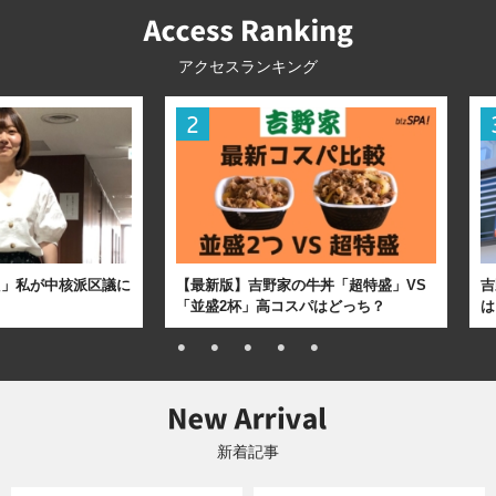
アクセスランキング
た」私が中核派区議に
【最新版】吉野家の牛丼「超特盛」VS
吉
「並盛2杯」高コスパはどっち？
は
新着記事