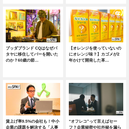
ブッダブランド CQはなぜパ
【オレンジを使っていないの
タヤに移住してバーを開いた
にオレンジ味？】カゴメが2
のか？60歳の節…
年かけて開発した革…
ニュース
グルメ, ニュース, 企業インタビュ
ー
賃上げ率9.5%の会社も！中小
“オフレコ”って言えばセー
企業の課題を解決する「人事
フ？企業秘密や社外秘を漏ら