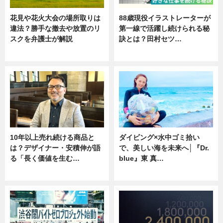
花見や花火大会の場所取りは
88歳現役イラストレーターが
違法？勝手な撤去や放置のリ
第一線で活躍し続けられる秘
スクを弁護士が解説
訣とは？田村セツ…
ニュース
専門家インタビュー
10年以上売れ続ける商品と
ダイビング×水中ゴミ拾い
は？デザイナー・安積伸が語
で、美しい海を未来へ│『Dr.
る「長く価値を生む…
blue』東 真…
ニュース
ニュース