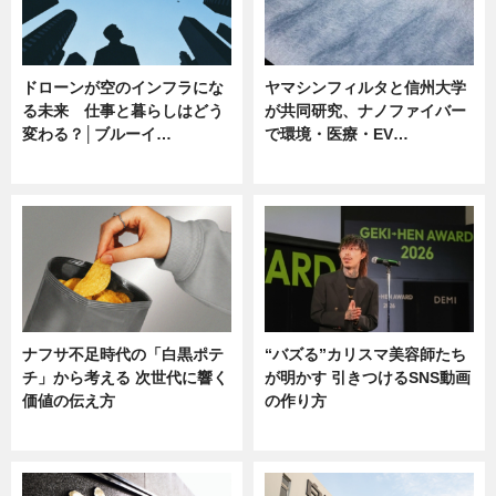
ドローンが空のインフラにな
ヤマシンフィルタと信州大学
る未来 仕事と暮らしはどう
が共同研究、ナノファイバー
変わる？│ブルーイ…
で環境・医療・EV…
ニュース
ニュース
ナフサ不足時代の「白黒ポテ
“バズる”カリスマ美容師たち
チ」から考える 次世代に響く
が明かす 引きつけるSNS動画
価値の伝え方
の作り方
ニュース
ニュース