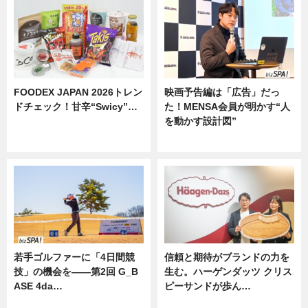
FOODEX JAPAN 2026トレン
映画予告編は「広告」だっ
ドチェック！甘辛“Swicy”…
た！MENSA会員が明かす“人
を動かす設計図”
ニュース
ニュース
若手ゴルファーに「4日間競
信頼と期待がブランドの力を
技」の機会を——第2回 G_B
生む。ハーゲンダッツ クリス
ASE 4da…
ピーサンドが歩ん…
ニュース
ニュース