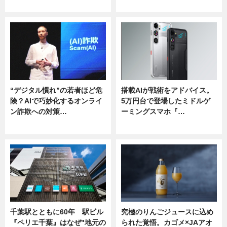
ニュース
ニュース
“デジタル慣れ”の若者ほど危
搭載AIが戦術をアドバイス。
険？AIで巧妙化するオンライ
5万円台で登場したミドルゲ
ン詐欺への対策…
ーミングスマホ『…
ニュース
ニュース
千葉駅とともに60年 駅ビル
究極のりんごジュースに込め
『ペリエ千葉』はなぜ"地元の
られた覚悟。カゴメ×JAアオ