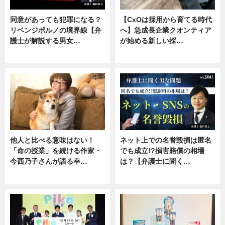
同意があっても犯罪になる？
【CxOは採用から育てる時代
リベンジポルノの境界線【弁
へ】急成長企業クオンティア
護士が解説する男女…
が始める新しい採…
専門家インタビュー
ニュース
他人と比べる意味はない！
ネット上での名誉毀損は匿名
「命の授業」を続ける作家・
でも成立!?損害賠償の相場
今西乃子さんが語る幸…
は？【弁護士に聞く…
専門家インタビュー
専門家インタビュー