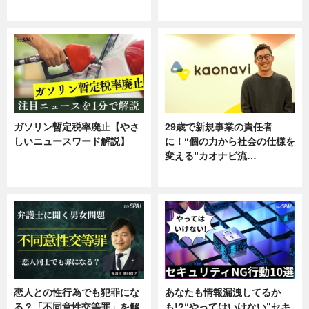
専門家インタビュー
ガソリン暫定税率廃止【やさ
29歳で新規事業の責任者
しいニュースワード解説】
に！“個の力から社会の仕様を
変える”カオナビ流…
ニュース
企業インタビュー
恋人との性行為でも犯罪にな
あなたも情報漏洩してるか
る？「不同意性交等罪」を解
も!?“やってはいけない”セキ