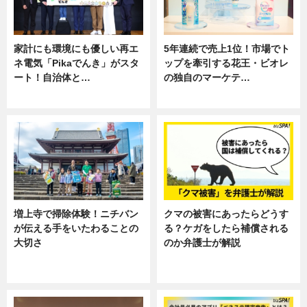
家計にも環境にも優しい再エ
5年連続で売上1位！市場でト
ネ電気「Pikaでんき」がスタ
ップを牽引する花王・ビオレ
ート！自治体と…
の独自のマーケテ…
ニュース
ニュース, 暮らし
増上寺で掃除体験！ニチバン
クマの被害にあったらどうす
が伝える手をいたわることの
る？ケガをしたら補償される
大切さ
のか弁護士が解説
ニュース, 企業インタビュー, 暮ら
専門家インタビュー
し