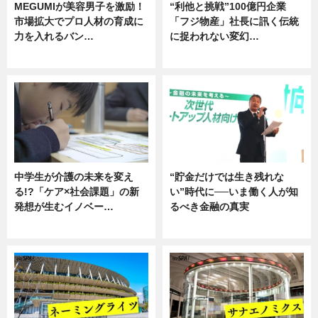
MEGUMIが美容男子を激励！
“利他と挑戦”100億円企業
市場拡大でプロ人材の育成に
「フジ物産」社長に訊く伝統
力を入れるバン…
に捉われない変幻…
企業インタビュー
ニュース
中学生が介護の未来を変え
“貯金だけでは生き残れな
る!?「ケア×社会課題」の新
い”時代に──いま働く人が知
発想が生むイノベー…
るべき金融の真実
ニュース
企業インタビュー