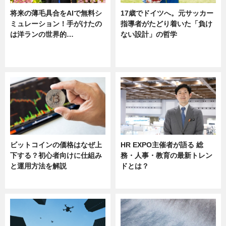
将来の薄毛具合をAIで無料シ
17歳でドイツへ。元サッカー
ミュレーション！手がけたの
指導者がたどり着いた「負け
は洋ランの世界的…
ない設計」の哲学
ニュース
ニュース
sponsored by 河野メリクロン
ビットコインの価格はなぜ上
HR EXPO主催者が語る 総
下する？初心者向けに仕組み
務・人事・教育の最新トレン
と運用方法を解説
ドとは？
ニュース
ニュース