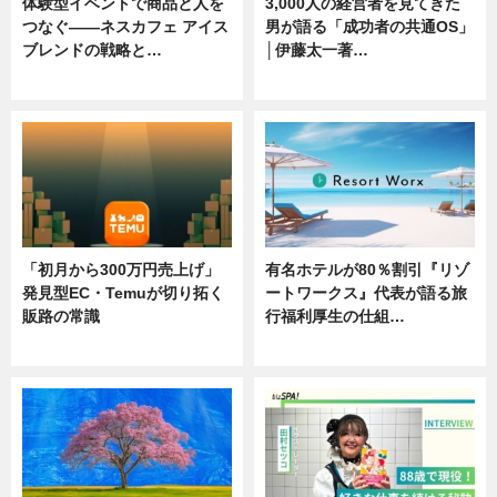
体験型イベントで商品と人を
3,000人の経営者を見てきた
つなぐ――ネスカフェ アイス
男が語る「成功者の共通OS」
ブレンドの戦略と…
│伊藤太一著…
ニュース
ニュース
「初月から300万円売上げ」
有名ホテルが80％割引『リゾ
発見型EC・Temuが切り拓く
ートワークス』代表が語る旅
販路の常識
行福利厚生の仕組…
ニュース
ニュース