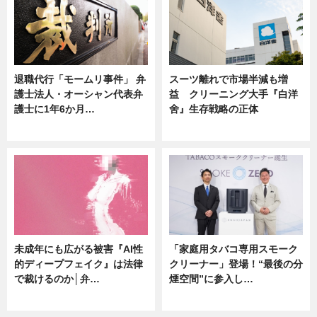
退職代行「モームリ事件」 弁
スーツ離れで市場半減も増
護士法人・オーシャン代表弁
益 クリーニング大手『白洋
護士に1年6か月…
舍』生存戦略の正体
ニュース
企業インタビュー
未成年にも広がる被害『AI性
「家庭用タバコ専用スモーク
的ディープフェイク』は法律
クリーナー」登場！“最後の分
で裁けるのか│弁…
煙空間”に参入し…
ニュース
ニュース