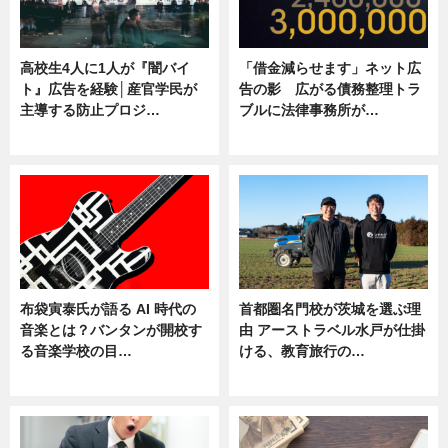
高校生4人に1人が『闇バイ
「借金減らせます」ネット広
ト』広告を経験│産官学民が
告の影 広がる債務整理トラ
主導する防止プロジ…
ブルに法律事務所が…
ニュース
ニュース
布袋寅泰氏が語る AI 時代の
首都圏名門校が茨城を選ぶ理
音楽とは？バンタンが開校す
由 アーストラベル水戸が仕掛
る音楽学校の目…
ける、教育旅行の…
ニュース
ニュース