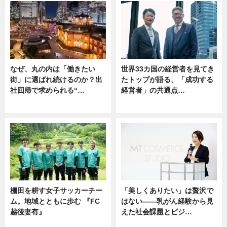
なぜ、丸の内は「働きたい
世界33カ国の経営者を見てき
街」に選ばれ続けるのか？出
たトップが語る、「成功する
社回帰で求められる“…
経営者」の共通点…
ニュース
ニュース
棚田を耕す女子サッカーチー
「美しくありたい」は贅沢で
ム。地域とともに歩む 『FC
はない――乳がん経験から見
越後妻有』
えた社会課題とビジ…
ニュース
ニュース