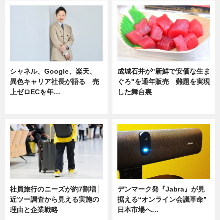
シャネル、Google、楽天、
成城石井が"新鮮で安価な生ま
異色キャリア社長が語る 売
ぐろ"を通年販売 難題を実現
上ゼロECを年…
した舞台裏
ニュース
ニュース
社員旅行のニーズが約7割増│
デンマーク発『Jabra』が見
近ツー調査から見える実施の
据える“オンライン会議革命”
理由と企業戦略
日本市場へ…