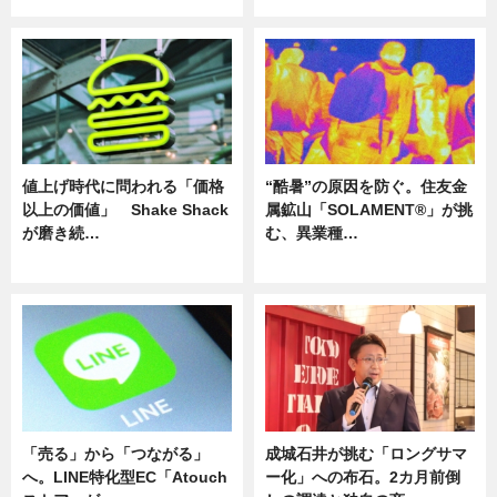
値上げ時代に問われる「価格
“酷暑”の原因を防ぐ。住友金
以上の価値」 Shake Shack
属鉱山「SOLAMENT®」が挑
が磨き続…
む、異業種…
ニュース
ニュース
「売る」から「つながる」
成城石井が挑む「ロングサマ
へ。LINE特化型EC「Atouch
ー化」への布石。2カ月前倒