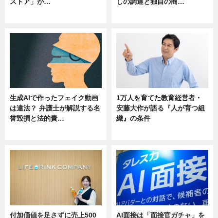
ストア」が…
しの調達と独自の商…
ニュース
ニュース
生成AIで作ったフェイク動画
1万人を育てた教育経営者・
は違法？ 弁護士が解説する名
安藤大作が語る『人が育つ組
誉毀損と法的責…
織』の条件
ニュース
ニュース
付加価値を足さずに売上500
AI面接は「面接官ガチャ」を