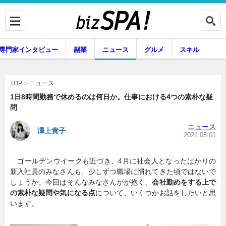
専門家インタビュー
副業
ニュース
グルメ
スキル
ニュース
TOP
1日8時間勤務で休めるのは何日か。仕事における4つの素朴な疑
問
企業インタビュー
専門家インタビュー
ニュース
澤上貴子
2021.05.01
ゴールデンウイークも近づき、4月に社会人となったばかりの
副業
ニュース
新入社員のみなさんも、少しずつ職場に慣れてきた頃ではないで
しょうか。今回はそんなみなさんがが抱く、
会社勤めをする上で
の素朴な疑問や気になる点
について、いくつかお話をしたいと思
います。
グルメ
スキル