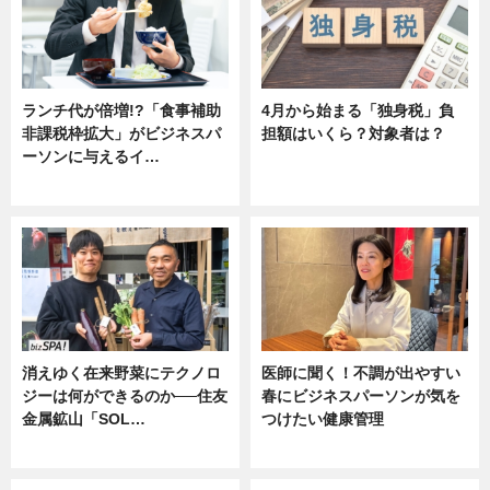
ランチ代が倍増!?「食事補助
4月から始まる「独身税」負
非課税枠拡大」がビジネスパ
担額はいくら？対象者は？
ーソンに与えるイ…
ニュース
ニュース
消えゆく在来野菜にテクノロ
医師に聞く！不調が出やすい
ジーは何ができるのか──住友
春にビジネスパーソンが気を
金属鉱山「SOL…
つけたい健康管理
ニュース
ニュース