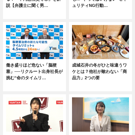
説【弁護士に聞く男…
ュリティNG行動…
専門家インタビュー
専門家インタビュー
働き盛りほど危ない「脳梗
成城石井の冬がひと味違うワ
塞」──リクルート出身社長が
ケとは？他社が敵わない「商
挑む“命のタイムリ…
品力」2つの要
企業インタビュー
グルメ