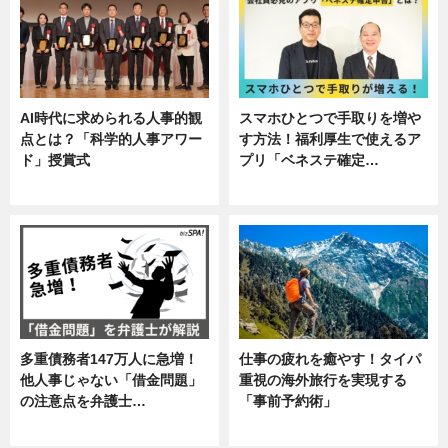
AI時代に求められる人事的観
スマホひとつで手取りを増や
点とは？「科学的人事アワー
す方法！福利厚生で使えるア
ド」授賞式
プリ「ベネステ確定…
ニュース
企業インタビュー
多重債務者147万人に急増！
仕事の疲れを癒やす！タイパ
他人事じゃない「借金問題」
重視の海外旅行を実現する
の注意点を弁護士…
「事前予約術」
専門家インタビュー
暮らし