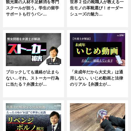
観光業の人材不足解消を専門
世界 2 位の靴職人が教える一
スクールが担う。学生の留学
生モノの革靴選び！オーダー
サポートも行うバン…
シューズの魅力…
ニュース, 企業インタビュー
ニュース, 専門家インタビュー
ブロックしても連絡が止まら
「未成年だから大丈夫」は通
ない…それ、ストーカー行為
用しない。いじめ動画と法律
に当たる？弁護士が…
のリアル【弁護士が…
ニュース, 専門家インタビュー
ニュース, 専門家インタビュー