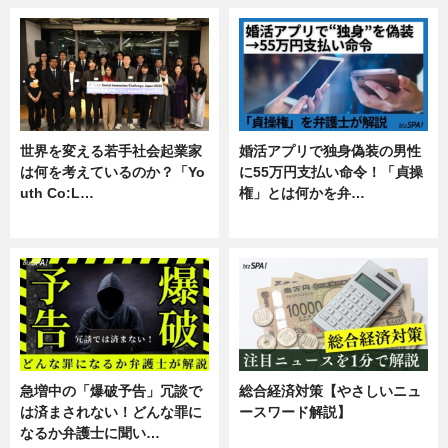
世界を変える若手社会起業家
婚活アプリで独身偽装の男性
は何を考えているのか？「Yo
に55万円支払い命令！「貞操
uth Co:L…
権」とは何かを弁…
スキル
専門家インタビュー
急増中の「爆破予告」冗談で
総合経済対策【やさしいニュ
は済まされない！どんな罪に
ースワード解説】
なるか弁護士に聞い…
ニュース