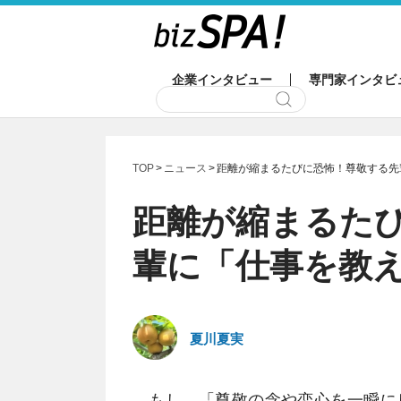
企業インタビュー
専門家インタビ
TOP
ニュース
距離が縮まるたびに恐怖！尊敬する先
距離が縮まるた
輩に「仕事を教
夏川夏実
もし、「尊敬の念や恋心を一瞬に