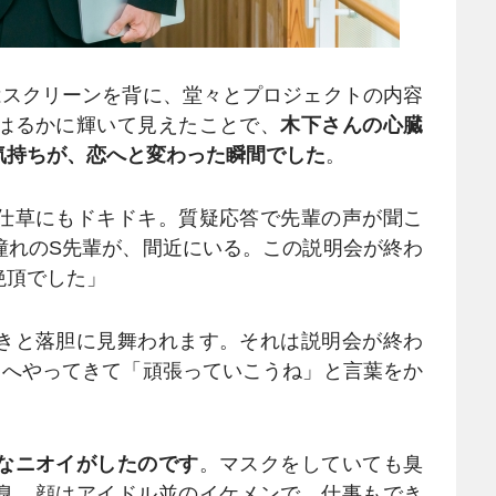
スクリーンを背に、堂々とプロジェクトの内容
はるかに輝いて見えたことで、
木下さんの心臓
気持ちが、恋へと変わった瞬間でした
。
仕草にもドキドキ。質疑応答で先輩の声が聞こ
憧れのS先輩が、間近にいる。この説明会が終わ
絶頂でした」
きと落胆に見舞われます。それは説明会が終わ
ろへやってきて「頑張っていこうね」と言葉をか
なニオイがしたのです
。マスクをしていても臭
臭。顔はアイドル並のイケメンで、仕事もでき