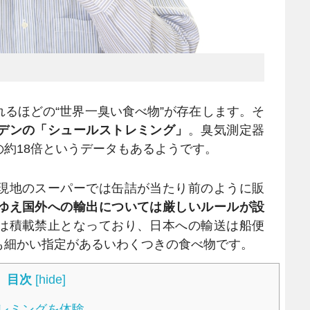
るほどの“世界一臭い食べ物”が存在します。そ
デンの「シュールストレミング」
。臭気測定器
約18倍というデータもあるようです。
現地のスーパーでは缶詰が当たり前のように販
ゆえ国外への輸出については厳しいルールが設
は積載禁止となっており、日本への輸送は船便
も細かい指定があるいわくつきの食べ物です。
目次
[
hide
]
レミングを体験