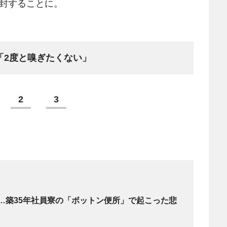
開封することに。
「2度と嗅ぎたくない」
2
3
…築35年社員寮の「ボットン便所」で起こった悲