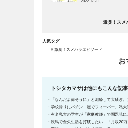
2022.07.20
激臭！スメ
人気タグ
# 激臭！スメハラエピソード
お
トシタカマサは他にもこんな記
「なんだよ偉そうに」と泥酔して大騒ぎ。
学校帰りにパチンコ屋でフィーバー。私大
有名私大の学生が「家庭教師」で問題児に
競馬で金欠生活を打破したい…「月収20