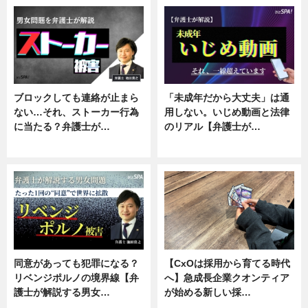
ブロックしても連絡が止まら
「未成年だから大丈夫」は通
ない…それ、ストーカー行為
用しない。いじめ動画と法律
に当たる？弁護士が…
のリアル【弁護士が…
ニュース, 専門家インタビュー
ニュース, 専門家インタビュー
同意があっても犯罪になる？
【CxOは採用から育てる時代
リベンジポルノの境界線【弁
へ】急成長企業クオンティア
護士が解説する男女…
が始める新しい採…