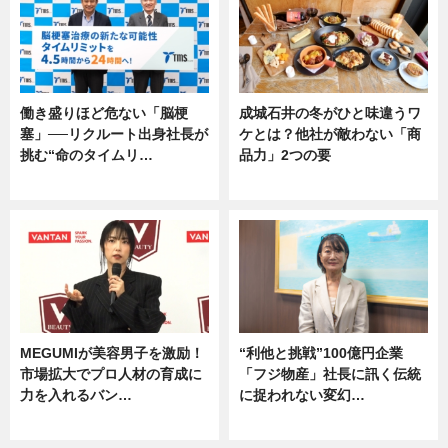
働き盛りほど危ない「脳梗
成城石井の冬がひと味違うワ
塞」──リクルート出身社長が
ケとは？他社が敵わない「商
挑む“命のタイムリ…
品力」2つの要
企業インタビュー
グルメ
MEGUMIが美容男子を激励！
“利他と挑戦”100億円企業
市場拡大でプロ人材の育成に
「フジ物産」社長に訊く伝統
力を入れるバン…
に捉われない変幻…
企業インタビュー
ニュース