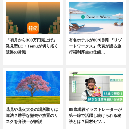
「初月から300万円売上げ」
有名ホテルが80％割引『リゾ
発見型EC・Temuが切り拓く
ートワークス』代表が語る旅
販路の常識
行福利厚生の仕組…
ニュース
ニュース
花見や花火大会の場所取りは
88歳現役イラストレーターが
違法？勝手な撤去や放置のリ
第一線で活躍し続けられる秘
スクを弁護士が解説
訣とは？田村セツ…