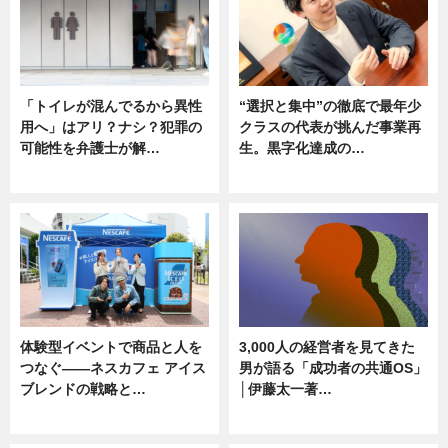
「トイレが混んでるから異性
“選択と集中”の徹底で最年少
用へ」はアリ？ナシ？犯罪の
クラスの代表が挑んだ事業再
可能性を弁護士が解…
生。黒字化達成の…
ニュース, 専門家インタビュー
ニュース
体験型イベントで商品と人を
3,000人の経営者を見てきた
つなぐ――ネスカフェ アイス
男が語る「成功者の共通OS」
ブレンドの戦略と…
│伊藤太一著…
ニュース
ニュース