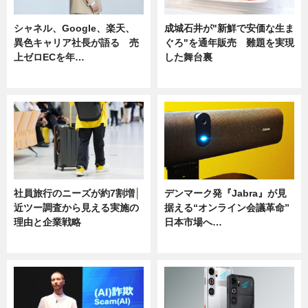
シャネル、Google、楽天、
成城石井が"新鮮で安価な生ま
異色キャリア社長が語る 売
ぐろ"を通年販売 難題を実現
上ゼロECを年…
した舞台裏
ニュース
ニュース
社員旅行のニーズが約7割増│
デンマーク発『Jabra』が見
近ツー調査から見える実施の
据える“オンライン会議革命”
理由と企業戦略
日本市場へ…
ニュース
ニュース