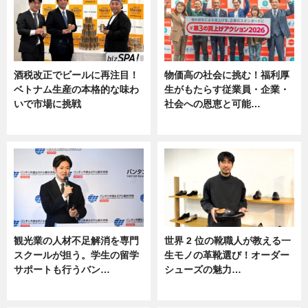
酒税改正でビールに再注目！
物価高の社会に挑む！福利厚
ベトナム生産の本格的な味わ
生がもたらす従業員・企業・
いで市場に挑戦
社会への恩恵と可能…
ニュース
ニュース
観光業の人材不足解消を専門
世界 2 位の靴職人が教える一
スクールが担う。学生の留学
生モノの革靴選び！オーダー
サポートも行うバン…
シューズの魅力…
ニュース, 企業インタビュー
ニュース, 専門家インタビュー