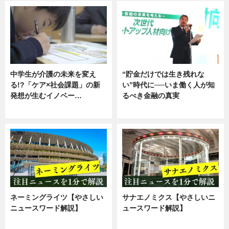
中学生が介護の未来を変え
“貯金だけでは生き残れな
る!?「ケア×社会課題」の新
い”時代に──いま働く人が知
発想が生むイノベー…
るべき金融の真実
ニュース
企業インタビュー
ネーミングライツ【やさしい
サナエノミクス【やさしいニ
ニュースワード解説】
ュースワード解説】
ニュース
ニュース