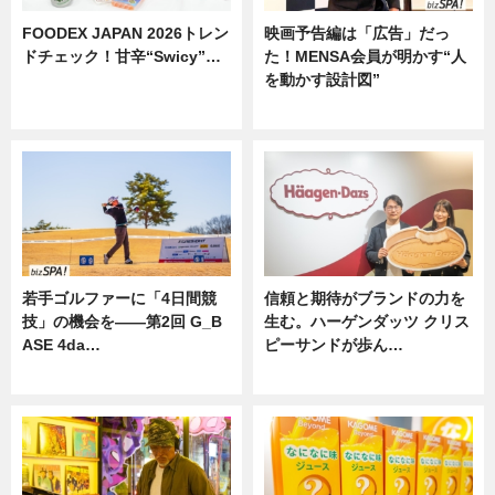
FOODEX JAPAN 2026トレン
映画予告編は「広告」だっ
ドチェック！甘辛“Swicy”…
た！MENSA会員が明かす“人
を動かす設計図”
ニュース
ニュース
若手ゴルファーに「4日間競
信頼と期待がブランドの力を
技」の機会を——第2回 G_B
生む。ハーゲンダッツ クリス
ASE 4da…
ピーサンドが歩ん…
ニュース
ニュース