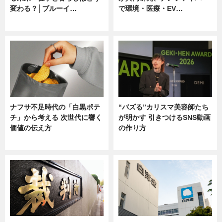
変わる？│ブルーイ…
で環境・医療・EV…
ニュース
ニュース
ナフサ不足時代の「白黒ポテ
“バズる”カリスマ美容師たち
チ」から考える 次世代に響く
が明かす 引きつけるSNS動画
価値の伝え方
の作り方
ニュース
ニュース