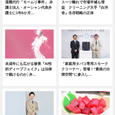
退職代行「モームリ事件」 弁
スーツ離れで市場半減も増
護士法人・オーシャン代表弁
益 クリーニング大手『白洋
護士に1年6か月…
舍』生存戦略の正体
ニュース
企業インタビュー
未成年にも広がる被害『AI性
「家庭用タバコ専用スモーク
的ディープフェイク』は法律
クリーナー」登場！“最後の分
で裁けるのか│弁…
煙空間”に参入し…
ニュース
ニュース