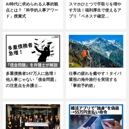
AI時代に求められる人事的観
スマホひとつで手取りを増や
点とは？「科学的人事アワー
す方法！福利厚生で使えるア
ド」授賞式
プリ「ベネステ確定…
ニュース
企業インタビュー
多重債務者147万人に急増！
仕事の疲れを癒やす！タイパ
他人事じゃない「借金問題」
重視の海外旅行を実現する
の注意点を弁護士…
「事前予約術」
専門家インタビュー
暮らし