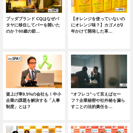
ブッダブランド CQはなぜパ
【オレンジを使っていないの
タヤに移住してバーを開いた
にオレンジ味？】カゴメが2
のか？60歳の節…
年かけて開発した革…
ニュース
グルメ, ニュース, 企業インタビュ
ー
賃上げ率9.5%の会社も！中小
“オフレコ”って言えばセー
企業の課題を解決する「人事
フ？企業秘密や社外秘を漏ら
制度」とは？
すことの法的責任を…
ニュース
ニュース, 専門家インタビュー