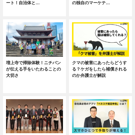
ート！自治体と…
の独自のマーケテ…
ニュース
ニュース, 暮らし
増上寺で掃除体験！ニチバン
クマの被害にあったらどうす
が伝える手をいたわることの
る？ケガをしたら補償される
大切さ
のか弁護士が解説
ニュース, 企業インタビュー, 暮ら
専門家インタビュー
し