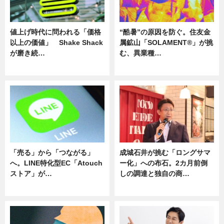
値上げ時代に問われる「価格
“酷暑”の原因を防ぐ。住友金
以上の価値」 Shake Shack
属鉱山「SOLAMENT®」が挑
が磨き続…
む、異業種…
ニュース
ニュース
「売る」から「つながる」
成城石井が挑む「ロングサマ
へ。LINE特化型EC「Atouch
ー化」への布石。2カ月前倒
ストア」が…
しの調達と独自の商…
ニュース
ニュース