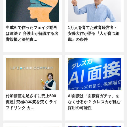
生成AIで作ったフェイク動画
1万人を育てた教育経営者・
は違法？ 弁護士が解説する名
安藤大作が語る『人が育つ組
誉毀損と法的責…
織』の条件
ニュース
ニュース
付加価値を足さずに売上500
AI面接は「面接官ガチャ」を
億超│究極の本質を突く ライ
なくせるか？ タレスカが挑む
フドリンク カ…
採用の可能性
ニュース
ニュース