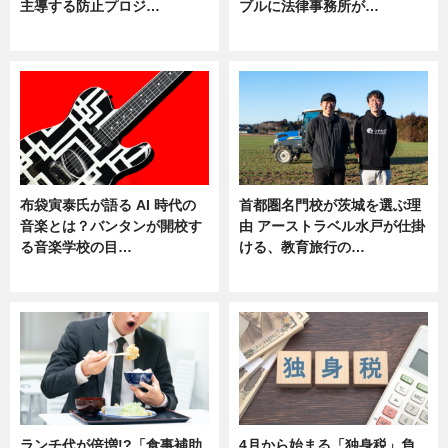
主導する防止プロジ…
ブルに法律事務所が…
ニュース
ニュース
布袋寅泰氏が語る AI 時代の
首都圏名門校が茨城を選ぶ理
音楽とは？バンタンが開校す
由 アーストラベル水戸が仕掛
る音楽学校の目…
ける、教育旅行の…
ニュース
ニュース
ランチ代が倍増!?「食事補助
4月から始まる「独身税」負