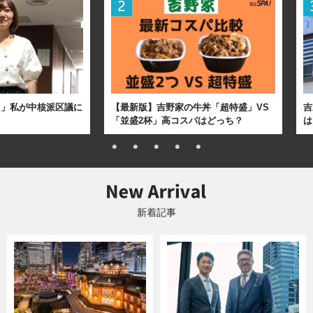
た」私が中核派区議に
【最新版】吉野家の牛丼「超特盛」VS
吉
「並盛2杯」高コスパはどっち？
は
新着記事