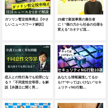
ガソリン暫定税率廃止【やさ
29歳で新規事業の責任者
しいニュースワード解説】
に！“個の力から社会の仕様を
変える”カオナビ流…
ニュース
企業インタビュー
恋人との性行為でも犯罪にな
あなたも情報漏洩してるか
る？「不同意性交等罪」を解
も!?“やってはいけない”セキ
説【弁護士に聞く男…
ュリティNG行動…
専門家インタビュー
専門家インタビュー