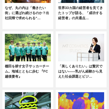
なぜ、丸の内は「働きたい
世界33カ国の経営者を見てき
街」に選ばれ続けるのか？出
たトップが語る、「成功する
社回帰で求められる“…
経営者」の共通点…
ニュース
ニュース
棚田を耕す女子サッカーチー
「美しくありたい」は贅沢で
ム。地域とともに歩む 『FC
はない――乳がん経験から見
越後妻有』
えた社会課題とビジ…
ニュース
ニュース