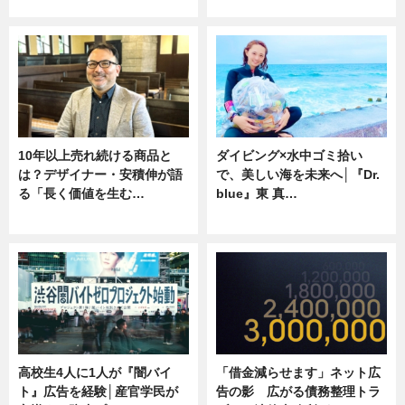
ニュース
専門家インタビュー
10年以上売れ続ける商品と
ダイビング×水中ゴミ拾い
は？デザイナー・安積伸が語
で、美しい海を未来へ│『Dr.
る「長く価値を生む…
blue』東 真…
ニュース
ニュース
高校生4人に1人が『闇バイ
「借金減らせます」ネット広
ト』広告を経験│産官学民が
告の影 広がる債務整理トラ