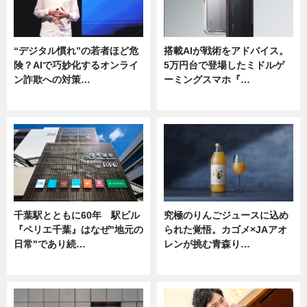
“デジタル慣れ”の若者ほど危
搭載AIが戦術をアドバイス。
険？AIで巧妙化するオンライ
5万円台で登場したミドルゲ
ン詐欺への対策…
ーミングスマホ『…
ニュース
ニュース
千葉駅とともに60年 駅ビル
究極のりんごジュースに込め
『ペリエ千葉』はなぜ"地元の
られた覚悟。カゴメ×JAアオ
日常"であり続…
レンが挑む青森り…
ニュース
ニュース