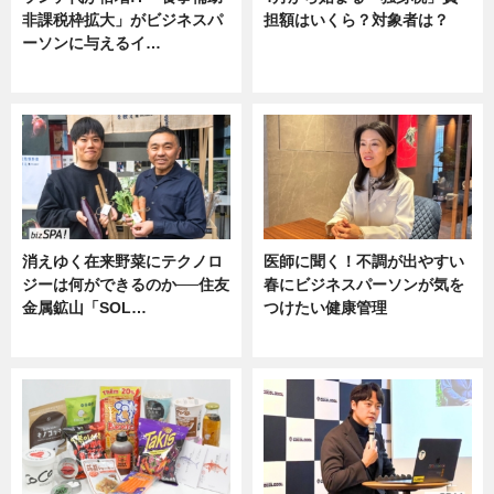
非課税枠拡大」がビジネスパ
担額はいくら？対象者は？
ーソンに与えるイ…
ニュース
ニュース
消えゆく在来野菜にテクノロ
医師に聞く！不調が出やすい
ジーは何ができるのか──住友
春にビジネスパーソンが気を
金属鉱山「SOL…
つけたい健康管理
ニュース
ニュース