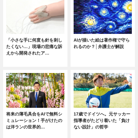
「小さな手に何度も針を刺し
AIが描いた絵は著作権で守ら
たくない…」現場の悲痛な訴
れるのか？│弁護士が解説
えから開発されたア…
ニュース
ニュース
将来の薄毛具合をAIで無料シ
17歳でドイツへ。元サッカー
ミュレーション！手がけたの
指導者がたどり着いた「負け
は洋ランの世界的…
ない設計」の哲学
ニュース
ニュース