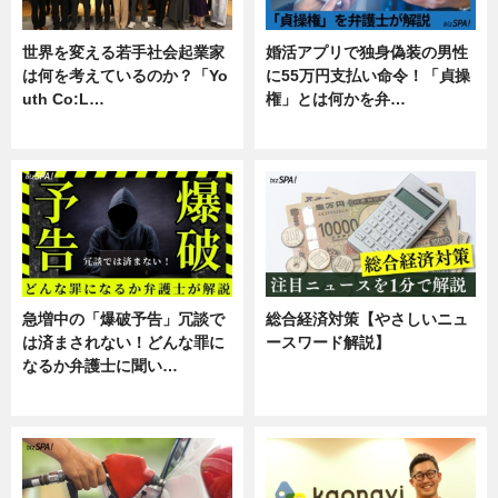
世界を変える若手社会起業家
婚活アプリで独身偽装の男性
は何を考えているのか？「Yo
に55万円支払い命令！「貞操
uth Co:L…
権」とは何かを弁…
スキル
専門家インタビュー
急増中の「爆破予告」冗談で
総合経済対策【やさしいニュ
は済まされない！どんな罪に
ースワード解説】
なるか弁護士に聞い…
ニュース
専門家インタビュー