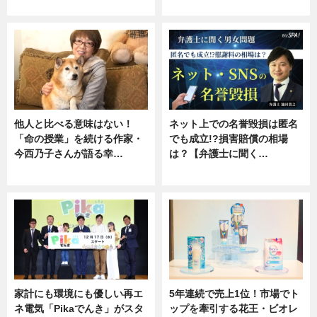
専門家インタビュー
ニュース
他人と比べる意味はない！
ネット上での名誉毀損は匿名
「命の授業」を続ける作家・
でも成立!?損害賠償の相場
今西乃子さんが語る幸…
は？【弁護士に聞く…
専門家インタビュー
専門家インタビュー
家計にも環境にも優しい再エ
5年連続で売上1位！市場でト
ネ電気「Pikaでんき」がスタ
ップを牽引する花王・ビオレ