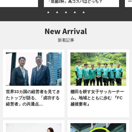
「並盛2杯」高コスパはどっち？
ー
新着記事
世界33カ国の経営者を見てき
棚田を耕す女子サッカーチー
たトップが語る、「成功する
ム。地域とともに歩む 『FC
経営者」の共通点…
越後妻有』
ニュース
ニュース