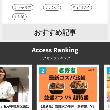
# キャリア
# ナンパ
# 全宅ツイ
# 営業
おすすめ記事
アクセスランキング
た」私が中核派区議に
【最新版】吉野家の牛丼「超特盛」VS
【