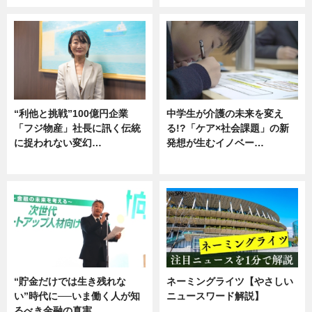
“利他と挑戦”100億円企業
中学生が介護の未来を変え
「フジ物産」社長に訊く伝統
る!?「ケア×社会課題」の新
に捉われない変幻…
発想が生むイノベー…
ニュース
ニュース
“貯金だけでは生き残れな
ネーミングライツ【やさしい
い”時代に──いま働く人が知
ニュースワード解説】
るべき金融の真実