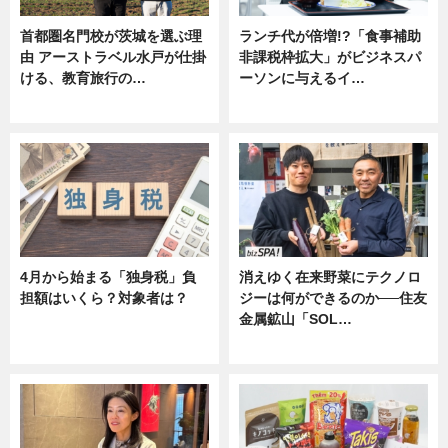
首都圏名門校が茨城を選ぶ理
ランチ代が倍増!?「食事補助
由 アーストラベル水戸が仕掛
非課税枠拡大」がビジネスパ
ける、教育旅行の…
ーソンに与えるイ…
ニュース
ニュース
4月から始まる「独身税」負
消えゆく在来野菜にテクノロ
担額はいくら？対象者は？
ジーは何ができるのか──住友
金属鉱山「SOL…
ニュース
ニュース