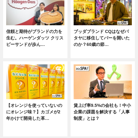
信頼と期待がブランドの力を
ブッダブランド CQはなぜパ
生む。ハーゲンダッツ クリス
タヤに移住してバーを開いた
ピーサンドが歩ん…
のか？60歳の節…
ニュース
ニュース
【オレンジを使っていないの
賃上げ率9.5%の会社も！中小
にオレンジ味？】カゴメが2
企業の課題を解決する「人事
年かけて開発した革…
制度」とは？
グルメ, ニュース, 企業インタビュ
ニュース
ー