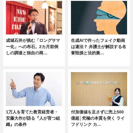
成城石井が挑む「ロングサマ
生成AIで作ったフェイク動画
ー化」への布石。2カ月前倒
は違法？ 弁護士が解説する名
しの調達と独自の商…
誉毀損と法的責…
ニュース
ニュース
1万人を育てた教育経営者・
付加価値を足さずに売上500
安藤大作が語る『人が育つ組
億超│究極の本質を突く ライ
織』の条件
フドリンク カ…
ニュース
ニュース