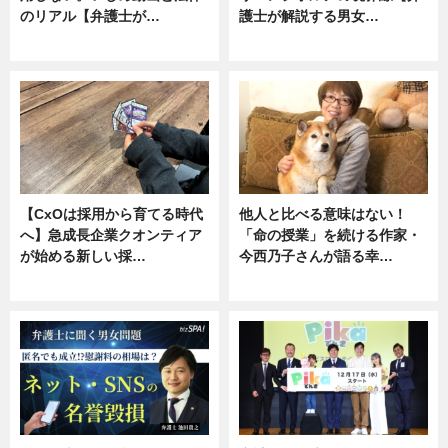
のリアル【弁護士が…
護士が解説する男女…
ニュース, 専門家インタビュー
専門家インタビュー
【CxOは採用から育てる時代
他人と比べる意味はない！
へ】急成長企業クオンティア
「命の授業」を続ける作家・
が始める新しい採…
今西乃子さんが語る幸…
ニュース
専門家インタビュー