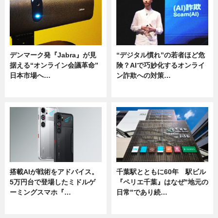
デンマーク発『Jabra』が見
“デジタル慣れ”の若者ほど危
据える“オンライン会議革命”
険？AIで巧妙化するオンライ
日本市場へ…
ン詐欺への対策…
ニュース
ニュース
搭載AIが戦術をアドバイス。
千葉駅とともに60年 駅ビル
5万円台で登場したミドルゲ
『ペリエ千葉』はなぜ"地元の
ーミングスマホ『…
日常"であり続…
ニュース
ニュース