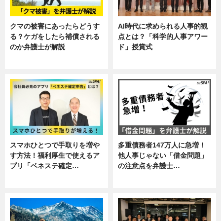
クマの被害にあったらどうす
AI時代に求められる人事的観
る？ケガをしたら補償される
点とは？「科学的人事アワー
のか弁護士が解説
ド」授賞式
専門家インタビュー
ニュース
スマホひとつで手取りを増や
多重債務者147万人に急増！
す方法！福利厚生で使えるア
他人事じゃない「借金問題」
プリ「ベネステ確定…
の注意点を弁護士…
企業インタビュー
専門家インタビュー