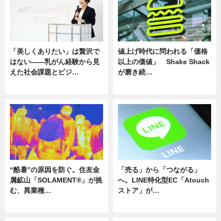
「美しくありたい」は贅沢で
値上げ時代に問われる「価格
はない――乳がん経験から見
以上の価値」 Shake Shack
えた社会課題とビジ…
が磨き続…
ニュース
ニュース
“酷暑”の原因を防ぐ。住友金
「売る」から「つながる」
属鉱山「SOLAMENT®」が挑
へ。LINE特化型EC「Atouch
む、異業種…
ストア」が…
ニュース
ニュース