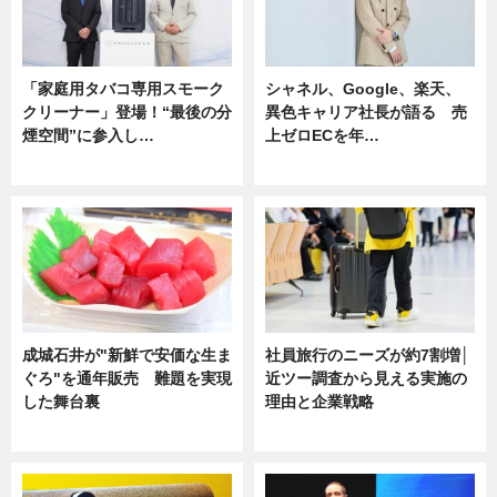
「家庭用タバコ専用スモーク
シャネル、Google、楽天、
クリーナー」登場！“最後の分
異色キャリア社長が語る 売
煙空間”に参入し…
上ゼロECを年…
ニュース
ニュース
成城石井が"新鮮で安価な生ま
社員旅行のニーズが約7割増│
ぐろ"を通年販売 難題を実現
近ツー調査から見える実施の
した舞台裏
理由と企業戦略
ニュース
ニュース