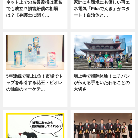
ネット上での名誉毀損は匿名
家計にも環境にも優しい再エ
でも成立!?損害賠償の相場
ネ電気「Pikaでんき」がスタ
は？【弁護士に聞く…
ート！自治体と…
専門家インタビュー
ニュース
5年連続で売上1位！市場でト
増上寺で掃除体験！ニチバン
ップを牽引する花王・ビオレ
が伝える手をいたわることの
の独自のマーケテ…
大切さ
ニュース, 暮らし
ニュース, 企業インタビュー, 暮ら
し