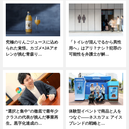
究極のりんごジュースに込め
「トイレが混んでるから異性
られた覚悟。カゴメ×JAアオ
用へ」はアリ？ナシ？犯罪の
レンが挑む青森り…
可能性を弁護士が解…
ニュース
ニュース, 専門家インタビュー
“選択と集中”の徹底で最年少
体験型イベントで商品と人を
クラスの代表が挑んだ事業再
つなぐ――ネスカフェ アイス
生。黒字化達成の…
ブレンドの戦略と…