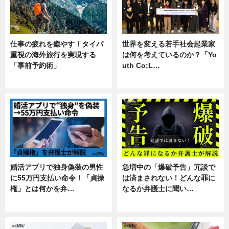
仕事の疲れを癒やす！タイパ
世界を変える若手社会起業家
重視の海外旅行を実現する
は何を考えているのか？「Yo
「事前予約術」
uth Co:L…
暮らし
スキル
婚活アプリで独身偽装の男性
急増中の「爆破予告」冗談で
に55万円支払い命令！「貞操
は済まされない！どんな罪に
権」とは何かを弁…
なるか弁護士に聞い…
専門家インタビュー
専門家インタビュー