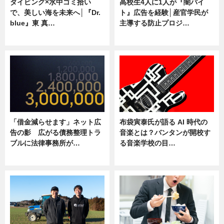
ダイビング×水中ゴミ拾い
高校生4人に1人が『闇バイ
で、美しい海を未来へ│『Dr.
ト』広告を経験│産官学民が
blue』東 真…
主導する防止プロジ…
ニュース
ニュース
「借金減らせます」ネット広
布袋寅泰氏が語る AI 時代の
告の影 広がる債務整理トラ
音楽とは？バンタンが開校す
ブルに法律事務所が…
る音楽学校の目…
ニュース
ニュース