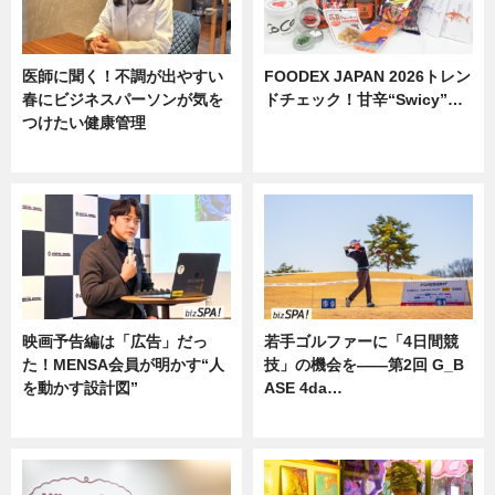
医師に聞く！不調が出やすい
FOODEX JAPAN 2026トレン
春にビジネスパーソンが気を
ドチェック！甘辛“Swicy”…
つけたい健康管理
ニュース
ニュース
映画予告編は「広告」だっ
若手ゴルファーに「4日間競
た！MENSA会員が明かす“人
技」の機会を——第2回 G_B
を動かす設計図”
ASE 4da…
ニュース
ニュース