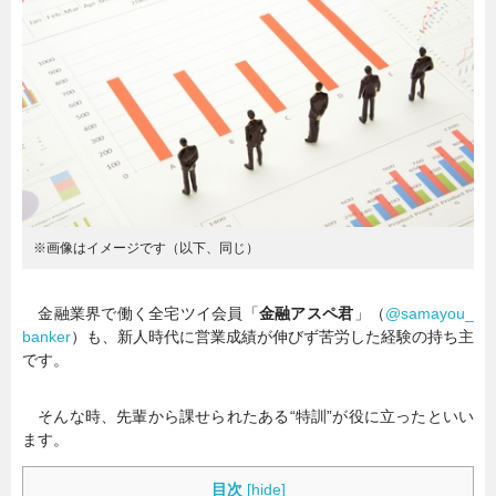
暮らし
エンタメ
連載一覧
※画像はイメージです（以下、同じ）
金融業界で働く全宅ツイ会員「
金融アスペ君
」（
@samayou_
banker
）も、新人時代に営業成績が伸びず苦労した経験の持ち主
です。
そんな時、先輩から課せられたある“特訓”が役に立ったといい
ます。
目次
[
hide
]