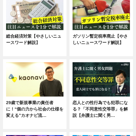
総合経済対策【やさしいニュ
ガソリン暫定税率廃止【やさ
ースワード解説】
しいニュースワード解説】
ニュース
ニュース
29歳で新規事業の責任者
恋人との性行為でも犯罪にな
に！“個の力から社会の仕様を
る？「不同意性交等罪」を解
変える”カオナビ流…
説【弁護士に聞く男…
企業インタビュー
専門家インタビュー