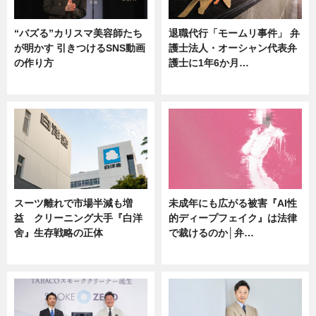
“バズる”カリスマ美容師たち
退職代行「モームリ事件」 弁
が明かす 引きつけるSNS動画
護士法人・オーシャン代表弁
の作り方
護士に1年6か月…
ニュース
ニュース
スーツ離れで市場半減も増
未成年にも広がる被害『AI性
益 クリーニング大手『白洋
的ディープフェイク』は法律
舍』生存戦略の正体
で裁けるのか│弁…
企業インタビュー
ニュース