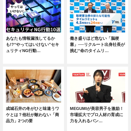
あなたも情報漏洩してるか
働き盛りほど危ない「脳梗
も!?“やってはいけない”セキ
塞」──リクルート出身社長が
ュリティNG行動…
挑む“命のタイムリ…
専門家インタビュー
企業インタビュー
成城石井の冬がひと味違うワ
MEGUMIが美容男子を激励！
ケとは？他社が敵わない「商
市場拡大でプロ人材の育成に
品力」2つの要
力を入れるバン…
グルメ
企業インタビュー