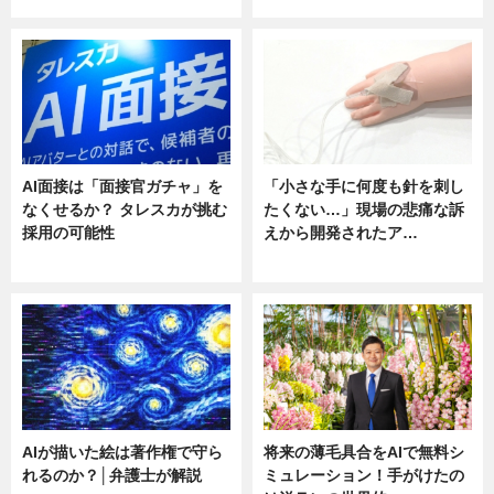
AI面接は「面接官ガチャ」を
「小さな手に何度も針を刺し
なくせるか？ タレスカが挑む
たくない…」現場の悲痛な訴
採用の可能性
えから開発されたア…
ニュース
ニュース
AIが描いた絵は著作権で守ら
将来の薄毛具合をAIで無料シ
れるのか？│弁護士が解説
ミュレーション！手がけたの