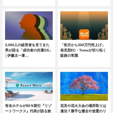
ニュース
ニュース
3,000人の経営者を見てきた
「初月から300万円売上げ」
男が語る「成功者の共通OS」
発見型EC・Temuが切り拓く
│伊藤太一著…
販路の常識
ニュース
ニュース
有名ホテルが80％割引『リゾ
花見や花火大会の場所取りは
ートワークス』代表が語る旅
違法？勝手な撤去や放置のリ