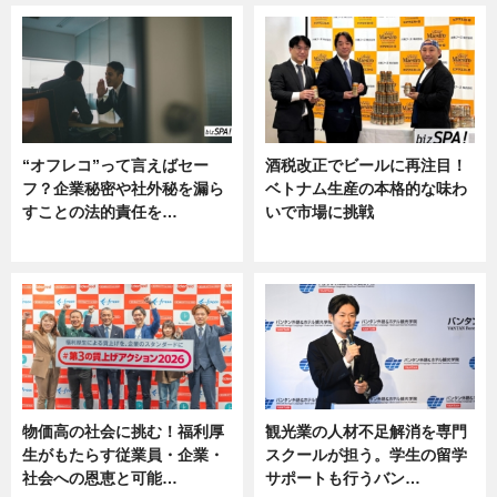
“オフレコ”って言えばセー
酒税改正でビールに再注目！
フ？企業秘密や社外秘を漏ら
ベトナム生産の本格的な味わ
すことの法的責任を…
いで市場に挑戦
ニュース, 専門家インタビュー
ニュース
物価高の社会に挑む！福利厚
観光業の人材不足解消を専門
生がもたらす従業員・企業・
スクールが担う。学生の留学
社会への恩恵と可能…
サポートも行うバン…