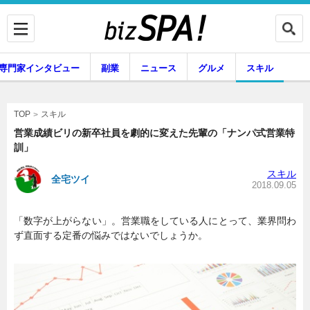
専門家インタビュー
副業
ニュース
グルメ
スキル
スキル
TOP
営業成績ビリの新卒社員を劇的に変えた先輩の「ナンパ式営業特
訓」
企業インタビュー
専門家インタビュー
スキル
全宅ツイ
2018.09.05
「数字が上がらない」。営業職をしている人にとって、業界問わ
副業
ニュース
ず直面する定番の悩みではないでしょうか。
グルメ
スキル