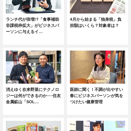
ランチ代が倍増!?「食事補助
4月から始まる「独身税」負
非課税枠拡大」がビジネスパ
担額はいくら？対象者は？
ーソンに与えるイ…
ニュース
ニュース
消えゆく在来野菜にテクノロ
医師に聞く！不調が出やすい
ジーは何ができるのか──住友
春にビジネスパーソンが気を
金属鉱山「SOL…
つけたい健康管理
ニュース
ニュース