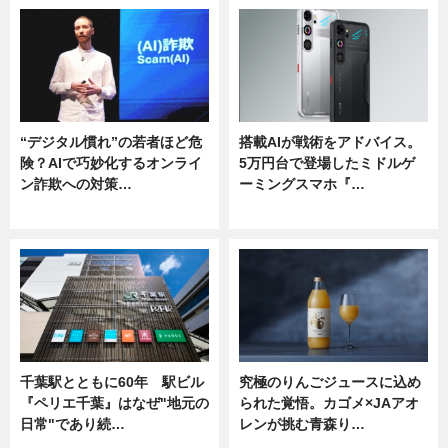
“デジタル慣れ”の若者ほど危
搭載AIが戦術をアドバイス。
険？AIで巧妙化するオンライ
5万円台で登場したミドルゲ
ン詐欺への対策…
ーミングスマホ『…
ニュース
ニュース
千葉駅とともに60年 駅ビル
究極のりんごジュースに込め
『ペリエ千葉』はなぜ"地元の
られた覚悟。カゴメ×JAアオ
日常"であり続…
レンが挑む青森り…