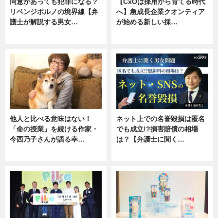
同意があっても犯罪になる？
【CxOは採用から育てる時代
リベンジポルノの境界線【弁
へ】急成長企業クオンティア
護士が解説する男女…
が始める新しい採…
専門家インタビュー
ニュース
他人と比べる意味はない！
ネット上での名誉毀損は匿名
「命の授業」を続ける作家・
でも成立!?損害賠償の相場
今西乃子さんが語る幸…
は？【弁護士に聞く…
専門家インタビュー
専門家インタビュー