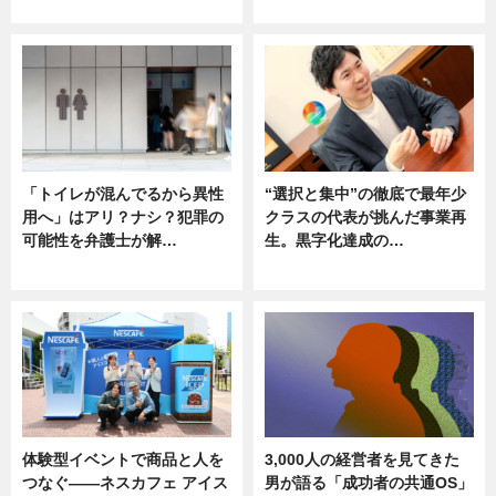
ニュース
ニュース
「トイレが混んでるから異性
“選択と集中”の徹底で最年少
用へ」はアリ？ナシ？犯罪の
クラスの代表が挑んだ事業再
可能性を弁護士が解…
生。黒字化達成の…
ニュース, 専門家インタビュー
ニュース
体験型イベントで商品と人を
3,000人の経営者を見てきた
つなぐ――ネスカフェ アイス
男が語る「成功者の共通OS」