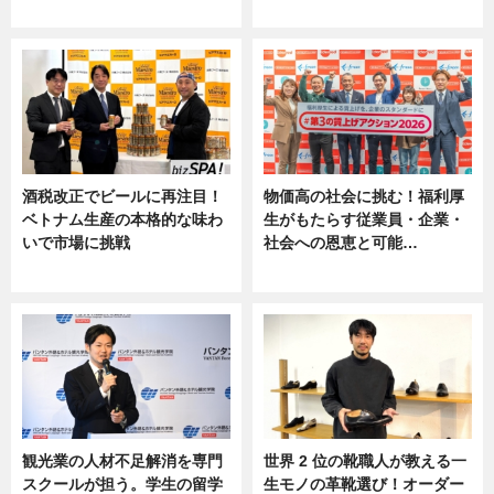
ニュース
ニュース, 専門家インタビュー
酒税改正でビールに再注目！
物価高の社会に挑む！福利厚
ベトナム生産の本格的な味わ
生がもたらす従業員・企業・
いで市場に挑戦
社会への恩恵と可能…
ニュース
ニュース
観光業の人材不足解消を専門
世界 2 位の靴職人が教える一
スクールが担う。学生の留学
生モノの革靴選び！オーダー