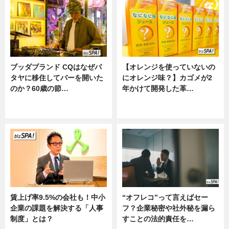
ブッダブランド CQはなぜパ
【オレンジを使っていないの
タヤに移住してバーを開いた
にオレンジ味？】カゴメが2
のか？60歳の節…
年かけて開発した革…
ニュース
グルメ, ニュース, 企業インタビュ
ー
賃上げ率9.5%の会社も！中小
“オフレコ”って言えばセー
企業の課題を解決する「人事
フ？企業秘密や社外秘を漏ら
制度」とは？
すことの法的責任を…