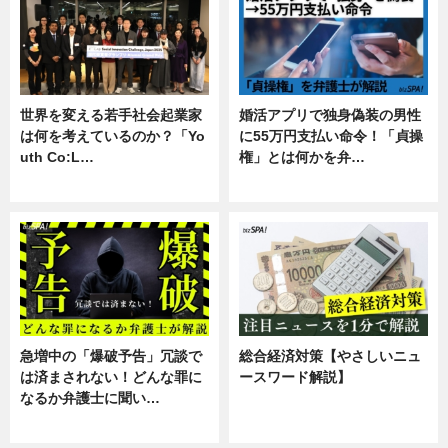
世界を変える若手社会起業家
婚活アプリで独身偽装の男性
は何を考えているのか？「Yo
に55万円支払い命令！「貞操
uth Co:L…
権」とは何かを弁…
スキル
専門家インタビュー
急増中の「爆破予告」冗談で
総合経済対策【やさしいニュ
は済まされない！どんな罪に
ースワード解説】
なるか弁護士に聞い…
ニュース
専門家インタビュー