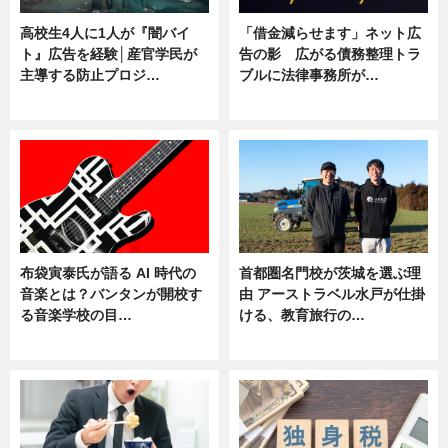
高校生4人に1人が『闇バイ
「借金減らせます」ネット広
ト』広告を経験│産官学民が
告の影 広がる債務整理トラ
主導する防止プロジ…
ブルに法律事務所が…
ニュース
ニュース
布袋寅泰氏が語る AI 時代の
首都圏名門校が茨城を選ぶ理
音楽とは？バンタンが開校す
由 アーストラベル水戸が仕掛
る音楽学校の目…
ける、教育旅行の…
ニュース
ニュース