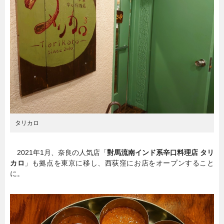
暮らし
エンタメ
連載一覧
タリカロ
2021年1月、奈良の人気店「
對馬流南インド系辛口料理店 タリ
カロ
」も拠点を東京に移し、西荻窪にお店をオープンすること
に。