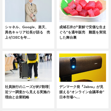
シャネル、Google、楽天、
成城石井が"新鮮で安価な生ま
異色キャリア社長が語る 売
ぐろ"を通年販売 難題を実現
上ゼロECを年…
した舞台裏
ニュース
ニュース
社員旅行のニーズが約7割増│
デンマーク発『Jabra』が見
近ツー調査から見える実施の
据える“オンライン会議革命”
理由と企業戦略
日本市場へ…
ニュース
ニュース