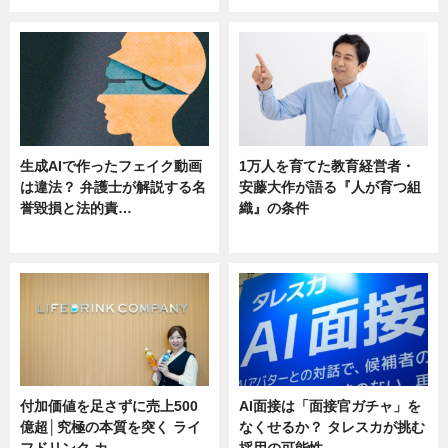
生成AIで作ったフェイク動画
1万人を育てた教育経営者・
は違法？ 弁護士が解説する名
安藤大作が語る『人が育つ組
誉毀損と法的責…
織』の条件
ニュース
ニュース
付加価値を足さずに売上500
AI面接は「面接官ガチャ」を
億超│究極の本質を突く ライ
なくせるか？ タレスカが挑む