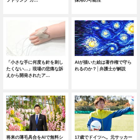
フドリンク カ…
採用の可能性
ニュース
ニュース
「小さな手に何度も針を刺し
AIが描いた絵は著作権で守ら
たくない…」現場の悲痛な訴
れるのか？│弁護士が解説
えから開発されたア…
ニュース
ニュース
将来の薄毛具合をAIで無料シ
17歳でドイツへ。元サッカー