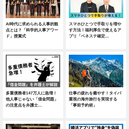
AI時代に求められる人事的観
スマホひとつで手取りを増や
点とは？「科学的人事アワー
す方法！福利厚生で使えるア
ド」授賞式
プリ「ベネステ確定…
ニュース
企業インタビュー
多重債務者147万人に急増！
仕事の疲れを癒やす！タイパ
他人事じゃない「借金問題」
重視の海外旅行を実現する
の注意点を弁護士…
「事前予約術」
専門家インタビュー
暮らし