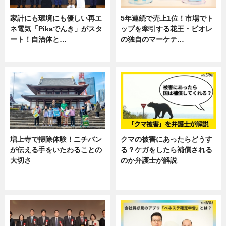
家計にも環境にも優しい再エ
5年連続で売上1位！市場でト
ネ電気「Pikaでんき」がスタ
ップを牽引する花王・ビオレ
ート！自治体と…
の独自のマーケテ…
ニュース
ニュース, 暮らし
増上寺で掃除体験！ニチバン
クマの被害にあったらどうす
が伝える手をいたわることの
る？ケガをしたら補償される
大切さ
のか弁護士が解説
ニュース, 企業インタビュー, 暮ら
専門家インタビュー
し