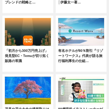
ブレンドの戦略と…
│伊藤太一著…
ニュース
ニュース
「初月から300万円売上げ」
有名ホテルが80％割引『リゾ
発見型EC・Temuが切り拓く
ートワークス』代表が語る旅
販路の常識
行福利厚生の仕組…
ニュース
ニュース