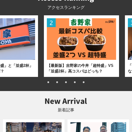
アクセスランキング
盛」と「並盛2杯」
【最新版】吉野家の牛丼「超特盛」VS
「
パ？
「並盛2杯」高コスパはどっち？
な
新着記事