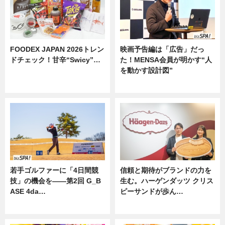
FOODEX JAPAN 2026トレン
映画予告編は「広告」だっ
ドチェック！甘辛“Swicy”…
た！MENSA会員が明かす“人
を動かす設計図”
ニュース
ニュース
若手ゴルファーに「4日間競
信頼と期待がブランドの力を
技」の機会を——第2回 G_B
生む。ハーゲンダッツ クリス
ASE 4da…
ピーサンドが歩ん…
ニュース
ニュース