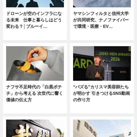
ドローンが空のインフラにな
ヤマシンフィルタと信州大学
る未来 仕事と暮らしはどう
が共同研究、ナノファイバー
変わる？│ブルーイ…
で環境・医療・EV…
ニュース
ニュース
ナフサ不足時代の「白黒ポテ
“バズる”カリスマ美容師たち
チ」から考える 次世代に響く
が明かす 引きつけるSNS動画
価値の伝え方
の作り方
ニュース
ニュース