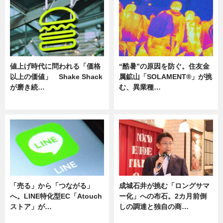
値上げ時代に問われる「価格
“酷暑”の原因を防ぐ。住友金
以上の価値」 Shake Shack
属鉱山「SOLAMENT®」が挑
が磨き続…
む、異業種…
ニュース
ニュース
「売る」から「つながる」
成城石井が挑む「ロングサマ
へ。LINE特化型EC「Atouch
ー化」への布石。2カ月前倒
ストア」が…
しの調達と独自の商…
ニュース
ニュース