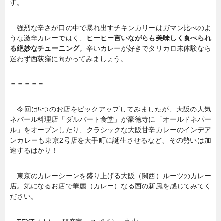
す。
強烈な辛さが口の中で暴れ出すチキンカリーはガマン比べのよ
うな激辛カレーではく、
ヒーヒー言いながらも美味しく食べられ
る絶妙なチューニング
。辛いカレーが好きでタリカロ未体験なら
迷わず西荻窪に向かってみましょう。
＝＝＝＝＝
今回は5つのお店をピックアップしてみましたが、大阪の人気
ネパール料理店「ダルバート食堂」が豪徳寺に「オールドネパー
ル」をオープンしたり、クラシックな大阪甘辛カレーのインデア
ンカレーも東京2号店を大手町に誕生させるなど、その勢いは加
速するばかり！
東京のカレーシーンを盛り上げる大阪（関西）ルーツのカレー
店。気になるお店で華麗（カレー）なる西の新風を感じてみてく
ださい。