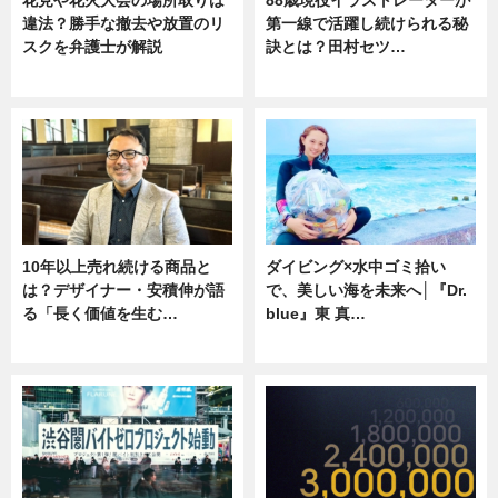
花見や花火大会の場所取りは
88歳現役イラストレーターが
違法？勝手な撤去や放置のリ
第一線で活躍し続けられる秘
スクを弁護士が解説
訣とは？田村セツ…
ニュース
専門家インタビュー
10年以上売れ続ける商品と
ダイビング×水中ゴミ拾い
は？デザイナー・安積伸が語
で、美しい海を未来へ│『Dr.
る「長く価値を生む…
blue』東 真…
ニュース
ニュース