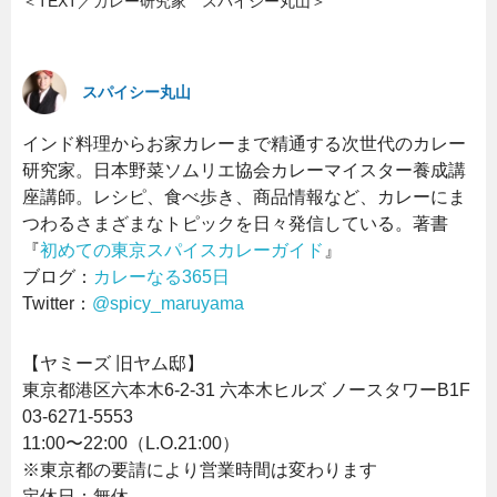
＜TEXT／カレー研究家 スパイシー丸山＞
スパイシー丸山
インド料理からお家カレーまで精通する次世代のカレー
研究家。日本野菜ソムリエ協会カレーマイスター養成講
座講師。レシピ、食べ歩き、商品情報など、カレーにま
つわるさまざまなトピックを日々発信している。著書
『
初めての東京スパイスカレーガイド
』
ブログ：
カレーなる365日
Twitter：
@spicy_maruyama
【ヤミーズ 旧ヤム邸】
東京都港区六本木6-2-31 六本木ヒルズ ノースタワーB1F
03-6271-5553
11:00〜22:00（L.O.21:00）
※東京都の要請により営業時間は変わります
定休日：無休