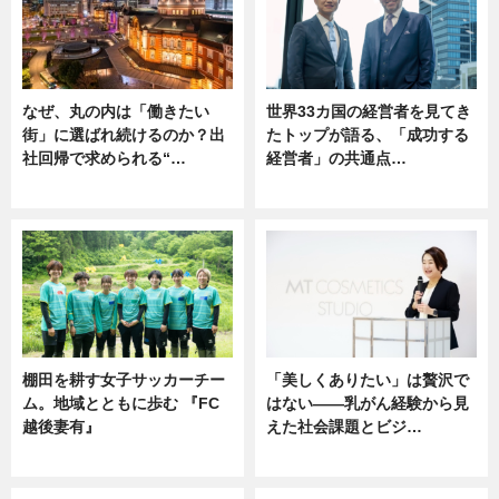
なぜ、丸の内は「働きたい
世界33カ国の経営者を見てき
街」に選ばれ続けるのか？出
たトップが語る、「成功する
社回帰で求められる“…
経営者」の共通点…
ニュース
ニュース
棚田を耕す女子サッカーチー
「美しくありたい」は贅沢で
ム。地域とともに歩む 『FC
はない――乳がん経験から見
越後妻有』
えた社会課題とビジ…
ニュース
ニュース