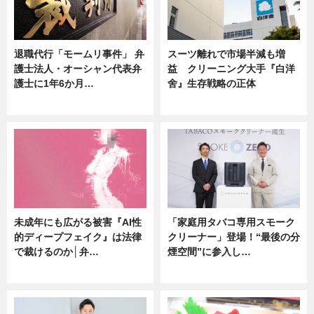
退職代行「モームリ事件」 弁
スーツ離れで市場半減も増
護士法人・オーシャン代表弁
益 クリーニング大手『白洋
護士に1年6か月…
舍』生存戦略の正体
ニュース
企業インタビュー
未成年にも広がる被害『AI性
「家庭用タバコ専用スモーク
的ディープフェイク』は法律
クリーナー」登場！“最後の分
で裁けるのか│弁…
煙空間”に参入し…
ニュース
ニュース