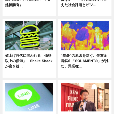
越後妻有』
えた社会課題とビジ…
ニュース
ニュース
値上げ時代に問われる「価格
“酷暑”の原因を防ぐ。住友金
以上の価値」 Shake Shack
属鉱山「SOLAMENT®」が挑
が磨き続…
む、異業種…
ニュース
ニュース