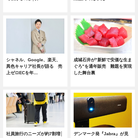
ニュース
ニュース
シャネル、Google、楽天、
成城石井が"新鮮で安価な生ま
異色キャリア社長が語る 売
ぐろ"を通年販売 難題を実現
上ゼロECを年…
した舞台裏
ニュース
ニュース
社員旅行のニーズが約7割増│
デンマーク発『Jabra』が見