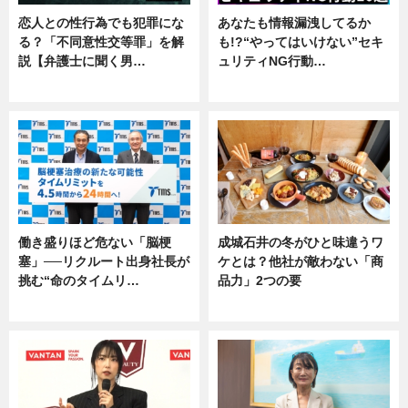
恋人との性行為でも犯罪にな
あなたも情報漏洩してるか
る？「不同意性交等罪」を解
も!?“やってはいけない”セキ
説【弁護士に聞く男…
ュリティNG行動…
専門家インタビュー
専門家インタビュー
働き盛りほど危ない「脳梗
成城石井の冬がひと味違うワ
塞」──リクルート出身社長が
ケとは？他社が敵わない「商
挑む“命のタイムリ…
品力」2つの要
企業インタビュー
グルメ