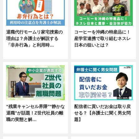
退職代行モームリ家宅捜索の
コーヒーを沖縄の特産品に！
理由は？弁護士が解説する
産学官連携で取り組むネスレ
「非弁行為」と利用時…
日本の狙いとは？
専門家インタビュー
企業インタビュー
“残業キャンセル界隈”“静かな
配信者に貢いだお金は取り戻
退職”が話題！Z世代社員の離
せる？【弁護士に聞く男女問
職の実態と解…
題】
企業インタビュー
専門家インタビュー