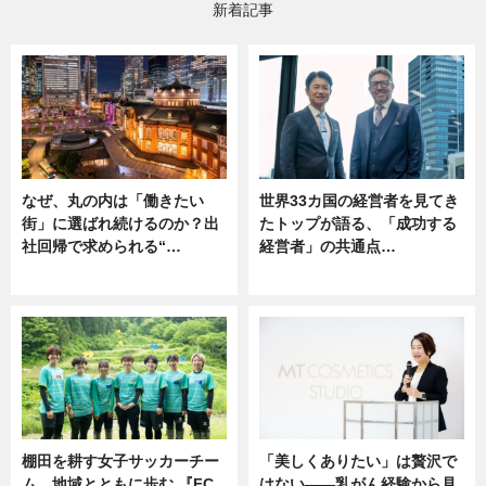
新着記事
なぜ、丸の内は「働きたい
世界33カ国の経営者を見てき
街」に選ばれ続けるのか？出
たトップが語る、「成功する
社回帰で求められる“…
経営者」の共通点…
ニュース
ニュース
棚田を耕す女子サッカーチー
「美しくありたい」は贅沢で
ム。地域とともに歩む 『FC
はない――乳がん経験から見