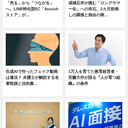
「売る」から「つながる」
成城石井が挑む「ロングサマ
へ。LINE特化型EC「Atouch
ー化」への布石。2カ月前倒
ストア」が…
しの調達と独自の商…
ニュース
ニュース
生成AIで作ったフェイク動画
1万人を育てた教育経営者・
は違法？ 弁護士が解説する名
安藤大作が語る『人が育つ組
誉毀損と法的責…
織』の条件
ニュース
ニュース