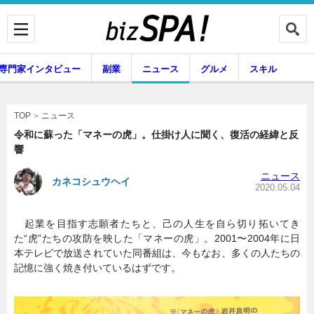
専門家インタビュー
副業
ニュース
グルメ
スキル
ニュース
TOP
令和に蘇った「マネーの虎」。仕掛け人に聞く、復活の経緯と反
響
企業インタビュー
専門家インタビュー
ニュース
カネコシュウヘイ
2020.05.04
起業を目指す志願者たちと、己の人生を自ら切り拓いてき
副業
ニュース
た“虎”たちの攻防を映した「マネーの虎」。2001〜2004年に日
本テレビで放送されていた同番組は、今もなお、多くの人たちの
記憶に強く焼き付いているはずです。
グルメ
スキル