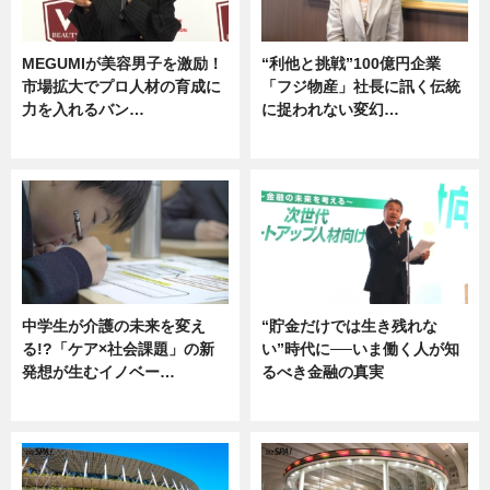
MEGUMIが美容男子を激励！
“利他と挑戦”100億円企業
市場拡大でプロ人材の育成に
「フジ物産」社長に訊く伝統
力を入れるバン…
に捉われない変幻…
企業インタビュー
ニュース
中学生が介護の未来を変え
“貯金だけでは生き残れな
る!?「ケア×社会課題」の新
い”時代に──いま働く人が知
発想が生むイノベー…
るべき金融の真実
ニュース
企業インタビュー