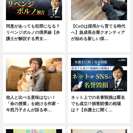
同意があっても犯罪になる？
【CxOは採用から育てる時代
リベンジポルノの境界線【弁
へ】急成長企業クオンティア
護士が解説する男女…
が始める新しい採…
専門家インタビュー
ニュース
他人と比べる意味はない！
ネット上での名誉毀損は匿名
「命の授業」を続ける作家・
でも成立!?損害賠償の相場
今西乃子さんが語る幸…
は？【弁護士に聞く…
専門家インタビュー
専門家インタビュー