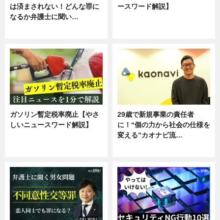
は済まされない！どんな罪に
ースワード解説】
なるか弁護士に聞い…
ニュース
専門家インタビュー
ガソリン暫定税率廃止【やさ
29歳で新規事業の責任者
しいニュースワード解説】
に！“個の力から社会の仕様を
変える”カオナビ流…
ニュース
企業インタビュー