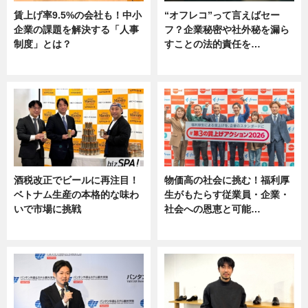
賃上げ率9.5%の会社も！中小
“オフレコ”って言えばセー
企業の課題を解決する「人事
フ？企業秘密や社外秘を漏ら
制度」とは？
すことの法的責任を…
ニュース
ニュース, 専門家インタビュー
酒税改正でビールに再注目！
物価高の社会に挑む！福利厚
ベトナム生産の本格的な味わ
生がもたらす従業員・企業・
いで市場に挑戦
社会への恩恵と可能…
ニュース
ニュース