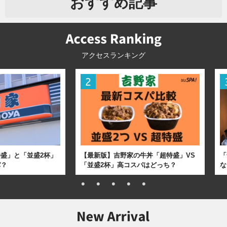
おすすめ記事
アクセスランキング
盛」と「並盛2杯」
【最新版】吉野家の牛丼「超特盛」VS
「
パ？
「並盛2杯」高コスパはどっち？
な