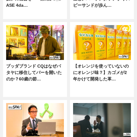
ASE 4da…
ピーサンドが歩ん…
ニュース
ニュース
ブッダブランド CQはなぜパ
【オレンジを使っていないの
タヤに移住してバーを開いた
にオレンジ味？】カゴメが2
のか？60歳の節…
年かけて開発した革…
ニュース
グルメ, ニュース, 企業インタビュ
ー