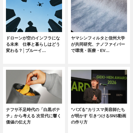
ドローンが空のインフラにな
ヤマシンフィルタと信州大学
る未来 仕事と暮らしはどう
が共同研究、ナノファイバー
変わる？│ブルーイ…
で環境・医療・EV…
ニュース
ニュース
ナフサ不足時代の「白黒ポテ
“バズる”カリスマ美容師たち
チ」から考える 次世代に響く
が明かす 引きつけるSNS動画
価値の伝え方
の作り方
ニュース
ニュース