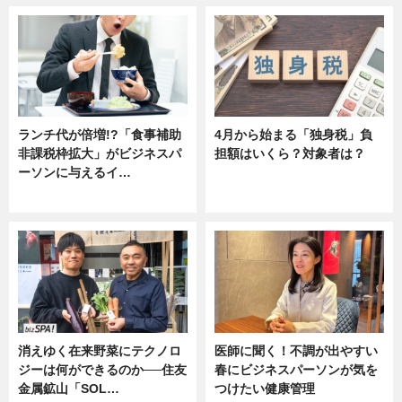
ランチ代が倍増!?「食事補助
4月から始まる「独身税」負
非課税枠拡大」がビジネスパ
担額はいくら？対象者は？
ーソンに与えるイ…
ニュース
ニュース
消えゆく在来野菜にテクノロ
医師に聞く！不調が出やすい
ジーは何ができるのか──住友
春にビジネスパーソンが気を
金属鉱山「SOL…
つけたい健康管理