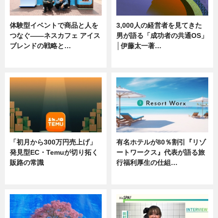
体験型イベントで商品と人を
3,000人の経営者を見てきた
つなぐ――ネスカフェ アイス
男が語る「成功者の共通OS」
ブレンドの戦略と…
│伊藤太一著…
ニュース
ニュース
「初月から300万円売上げ」
有名ホテルが80％割引『リゾ
発見型EC・Temuが切り拓く
ートワークス』代表が語る旅
販路の常識
行福利厚生の仕組…
ニュース
ニュース