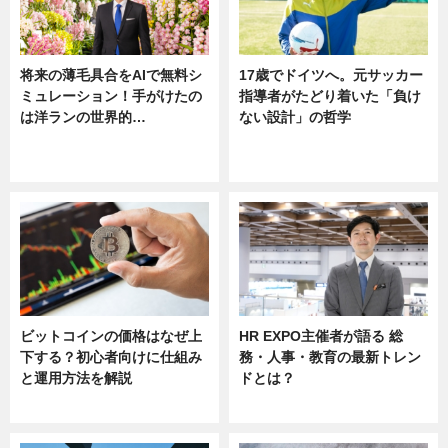
将来の薄毛具合をAIで無料シ
17歳でドイツへ。元サッカー
ミュレーション！手がけたの
指導者がたどり着いた「負け
は洋ランの世界的…
ない設計」の哲学
ニュース
ニュース
sponsored by 河野メリクロン
ビットコインの価格はなぜ上
HR EXPO主催者が語る 総
下する？初心者向けに仕組み
務・人事・教育の最新トレン
と運用方法を解説
ドとは？
ニュース
ニュース