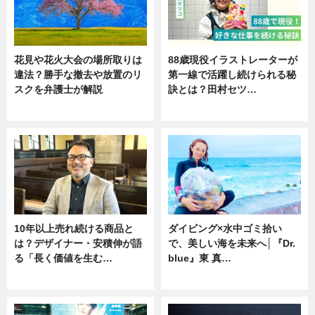
花見や花火大会の場所取りは
88歳現役イラストレーターが
違法？勝手な撤去や放置のリ
第一線で活躍し続けられる秘
スクを弁護士が解説
訣とは？田村セツ…
ニュース
専門家インタビュー
10年以上売れ続ける商品と
ダイビング×水中ゴミ拾い
は？デザイナー・安積伸が語
で、美しい海を未来へ│『Dr.
る「長く価値を生む…
blue』東 真…
ニュース
ニュース