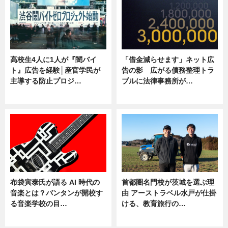
高校生4人に1人が『闇バイ
「借金減らせます」ネット広
ト』広告を経験│産官学民が
告の影 広がる債務整理トラ
主導する防止プロジ…
ブルに法律事務所が…
ニュース
ニュース
布袋寅泰氏が語る AI 時代の
首都圏名門校が茨城を選ぶ理
音楽とは？バンタンが開校す
由 アーストラベル水戸が仕掛
る音楽学校の目…
ける、教育旅行の…
ニュース
ニュース