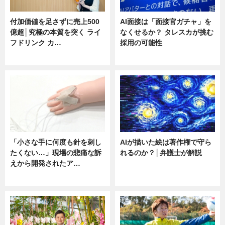
付加価値を足さずに売上500
AI面接は「面接官ガチャ」を
億超│究極の本質を突く ライ
なくせるか？ タレスカが挑む
フドリンク カ…
採用の可能性
ニュース
ニュース
「小さな手に何度も針を刺し
AIが描いた絵は著作権で守ら
たくない…」現場の悲痛な訴
れるのか？│弁護士が解説
えから開発されたア…
ニュース
ニュース