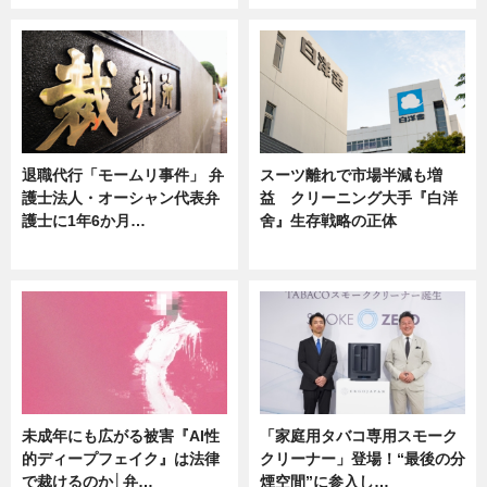
退職代行「モームリ事件」 弁
スーツ離れで市場半減も増
護士法人・オーシャン代表弁
益 クリーニング大手『白洋
護士に1年6か月…
舍』生存戦略の正体
ニュース
企業インタビュー
未成年にも広がる被害『AI性
「家庭用タバコ専用スモーク
的ディープフェイク』は法律
クリーナー」登場！“最後の分
で裁けるのか│弁…
煙空間”に参入し…