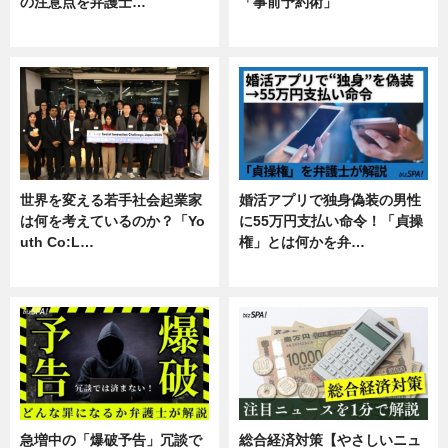
の注意点を弁護士…
「事前予約術」
専門家インタビュー
暮らし
世界を変える若手社会起業家
婚活アプリで独身偽装の男性
は何を考えているのか？「Yo
に55万円支払い命令！「貞操
uth Co:L…
権」とは何かを弁…
スキル
専門家インタビュー
急増中の「爆破予告」冗談で
総合経済対策【やさしいニュ