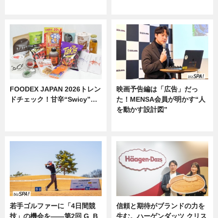
ニュース
ニュース
FOODEX JAPAN 2026トレン
映画予告編は「広告」だっ
ドチェック！甘辛“Swicy”…
た！MENSA会員が明かす“人
を動かす設計図”
ニュース
ニュース
若手ゴルファーに「4日間競
信頼と期待がブランドの力を
技」の機会を——第2回 G_B
生む。ハーゲンダッツ クリス