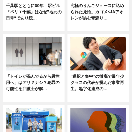
千葉駅とともに60年 駅ビル
究極のりんごジュースに込め
『ペリエ千葉』はなぜ"地元の
られた覚悟。カゴメ×JAアオ
日常"であり続…
レンが挑む青森り…
ニュース
ニュース
「トイレが混んでるから異性
“選択と集中”の徹底で最年少
用へ」はアリ？ナシ？犯罪の
クラスの代表が挑んだ事業再
可能性を弁護士が解…
生。黒字化達成の…
ニュース, 専門家インタビュー
ニュース