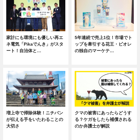
家計にも環境にも優しい再エ
5年連続で売上1位！市場でト
ネ電気「Pikaでんき」がスタ
ップを牽引する花王・ビオレ
ート！自治体と…
の独自のマーケテ…
ニュース
ニュース, 暮らし
増上寺で掃除体験！ニチバン
クマの被害にあったらどうす
が伝える手をいたわることの
る？ケガをしたら補償される
大切さ
のか弁護士が解説
ニュース, 企業インタビュー, 暮ら
専門家インタビュー
し