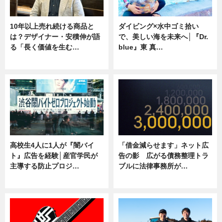
10年以上売れ続ける商品と
ダイビング×水中ゴミ拾い
は？デザイナー・安積伸が語
で、美しい海を未来へ│『Dr.
る「長く価値を生む…
blue』東 真…
ニュース
ニュース
高校生4人に1人が『闇バイ
「借金減らせます」ネット広
ト』広告を経験│産官学民が
告の影 広がる債務整理トラ
主導する防止プロジ…
ブルに法律事務所が…
ニュース
ニュース