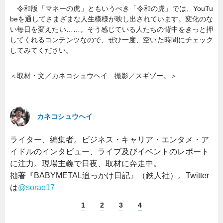
令和版「マネーの虎」ともいうべき「令和の虎」では、YouTu
beを通してさまざまな人生模様が映し出されています。変化のな
い毎日を変えたい……。そう感じている人たちの背中をきっと押
してくれるコンテンツなので、ぜひ一度、空いた時間にチェック
してみてください。
＜取材・文／カネコシュウヘイ 撮影／スギゾー。＞
カネコシュウヘイ
ライター、編集者。ビジネス・キャリア・エンタメ・ア
イドルのインタビュー、ライブ及びイベントのレポート
に注力。現場主義で日夜、取材に奔走中。
拙著『BABYMETAL追っかけ日記』（鉄人社）。Twitter
は
@sorao17
1
2
3
4