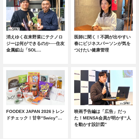
消えゆく在来野菜にテクノロ
医師に聞く！不調が出やすい
ジーは何ができるのか──住友
春にビジネスパーソンが気を
金属鉱山「SOL…
つけたい健康管理
ニュース
ニュース
FOODEX JAPAN 2026トレン
映画予告編は「広告」だっ
ドチェック！甘辛“Swicy”…
た！MENSA会員が明かす“人
を動かす設計図”
ニュース
ニュース