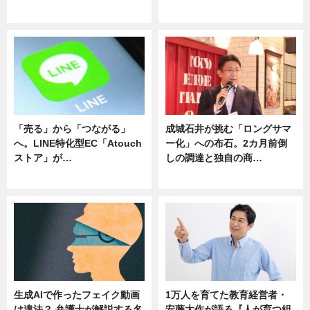
ニュース
ニュース
「売る」から「つながる」
成城石井が挑む「ロングサマ
へ。LINE特化型EC「Atouch
ー化」への布石。2カ月前倒
ストア」が…
しの調達と独自の商…
ニュース
ニュース
生成AIで作ったフェイク動画
1万人を育てた教育経営者・
は違法？ 弁護士が解説する名
安藤大作が語る『人が育つ組