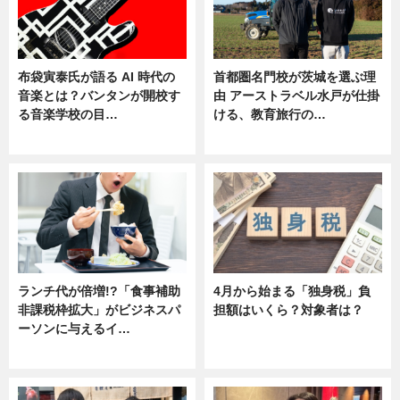
布袋寅泰氏が語る AI 時代の
首都圏名門校が茨城を選ぶ理
音楽とは？バンタンが開校す
由 アーストラベル水戸が仕掛
る音楽学校の目…
ける、教育旅行の…
ニュース
ニュース
ランチ代が倍増!?「食事補助
4月から始まる「独身税」負
非課税枠拡大」がビジネスパ
担額はいくら？対象者は？
ーソンに与えるイ…
ニュース
ニュース