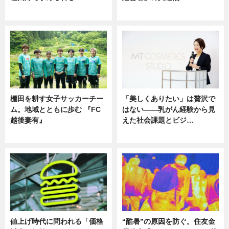
ニュース
ニュース
棚田を耕す女子サッカーチー
「美しくありたい」は贅沢で
ム。地域とともに歩む 『FC
はない――乳がん経験から見
越後妻有』
えた社会課題とビジ…
ニュース
ニュース
値上げ時代に問われる「価格
“酷暑”の原因を防ぐ。住友金