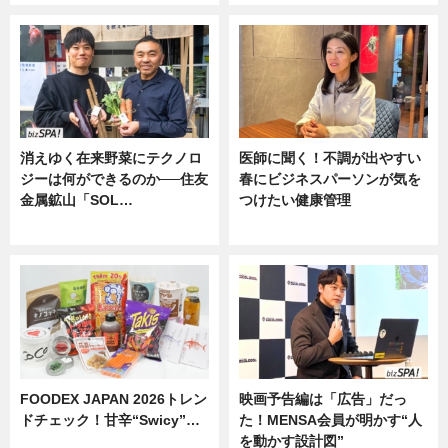
消えゆく在来野菜にテクノロ
医師に聞く！不調が出やすい
ジーは何ができるのか──住友
春にビジネスパーソンが気を
金属鉱山「SOL…
つけたい健康管理
ニュース
ニュース
FOODEX JAPAN 2026トレン
映画予告編は「広告」だっ
ドチェック！甘辛“Swicy”…
た！MENSA会員が明かす“人
を動かす設計図”