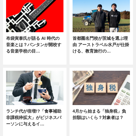
布袋寅泰氏が語る AI 時代の
首都圏名門校が茨城を選ぶ理
音楽とは？バンタンが開校す
由 アーストラベル水戸が仕掛
る音楽学校の目…
ける、教育旅行の…
ニュース
ニュース
ランチ代が倍増!?「食事補助
4月から始まる「独身税」負
非課税枠拡大」がビジネスパ
担額はいくら？対象者は？
ーソンに与えるイ…
ニュース
ニュース