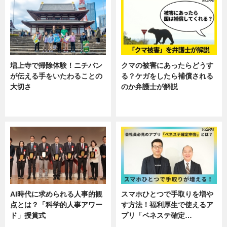
増上寺で掃除体験！ニチバン
クマの被害にあったらどうす
が伝える手をいたわることの
る？ケガをしたら補償される
大切さ
のか弁護士が解説
ニュース, 企業インタビュー, 暮ら
専門家インタビュー
し
AI時代に求められる人事的観
スマホひとつで手取りを増や
点とは？「科学的人事アワー
す方法！福利厚生で使えるア
ド」授賞式
プリ「ベネステ確定…