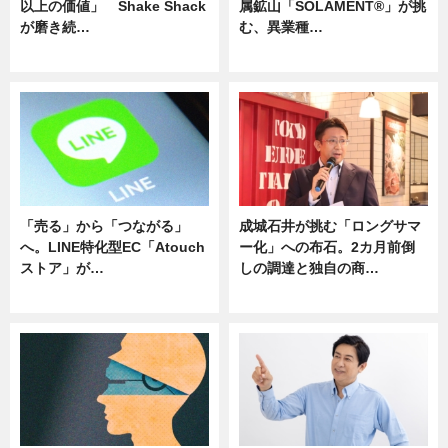
以上の価値」 Shake Shack
属鉱山「SOLAMENT®」が挑
が磨き続…
む、異業種…
ニュース
ニュース
「売る」から「つながる」
成城石井が挑む「ロングサマ
へ。LINE特化型EC「Atouch
ー化」への布石。2カ月前倒
ストア」が…
しの調達と独自の商…
ニュース
ニュース