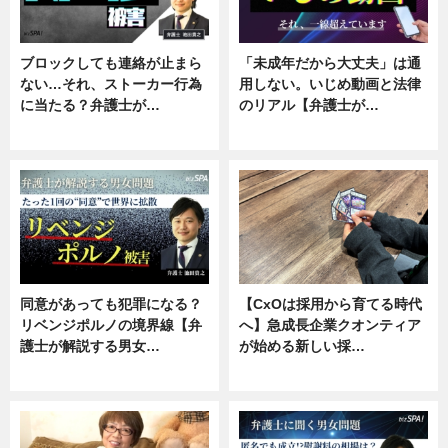
ブロックしても連絡が止まら
「未成年だから大丈夫」は通
ない…それ、ストーカー行為
用しない。いじめ動画と法律
に当たる？弁護士が…
のリアル【弁護士が…
ニュース, 専門家インタビュー
ニュース, 専門家インタビュー
同意があっても犯罪になる？
【CxOは採用から育てる時代
リベンジポルノの境界線【弁
へ】急成長企業クオンティア
護士が解説する男女…
が始める新しい採…
専門家インタビュー
ニュース