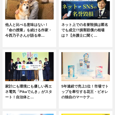
他人と比べる意味はない！
ネット上での名誉毀損は匿名
「命の授業」を続ける作家・
でも成立!?損害賠償の相場
今西乃子さんが語る幸…
は？【弁護士に聞く…
専門家インタビュー
専門家インタビュー
家計にも環境にも優しい再エ
5年連続で売上1位！市場でト
ネ電気「Pikaでんき」がスタ
ップを牽引する花王・ビオレ
ート！自治体と…
の独自のマーケテ…
ニュース
ニュース, 暮らし