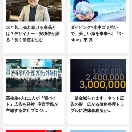
10年以上売れ続ける商品と
ダイビング×水中ゴミ拾い
は？デザイナー・安積伸が語
で、美しい海を未来へ│『Dr.
る「長く価値を生む…
blue』東 真…
ニュース
ニュース
高校生4人に1人が『闇バイ
「借金減らせます」ネット広
ト』広告を経験│産官学民が
告の影 広がる債務整理トラ
主導する防止プロジ…
ブルに法律事務所が…
ニュース
ニュース