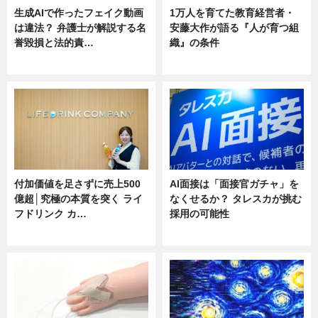
生成AIで作ったフェイク動画
1万人を育てた教育経営者・
は違法？ 弁護士が解説する名
安藤大作が語る『人が育つ組
誉毀損と法的責…
織』の条件
ニュース
ニュース
付加価値を足さずに売上500
AI面接は「面接官ガチャ」を
億超│究極の本質を突く ライ
なくせるか？ タレスカが挑む
フドリンク カ…
採用の可能性
ニュース
ニュース