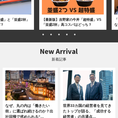
盛」と「並盛2杯」
【最新版】吉野家の牛丼「超特盛」VS
「
パ？
「並盛2杯」高コスパはどっち？
な
新着記事
なぜ、丸の内は「働きたい
世界33カ国の経営者を見てき
街」に選ばれ続けるのか？出
たトップが語る、「成功する
社回帰で求められる“…
経営者」の共通点…