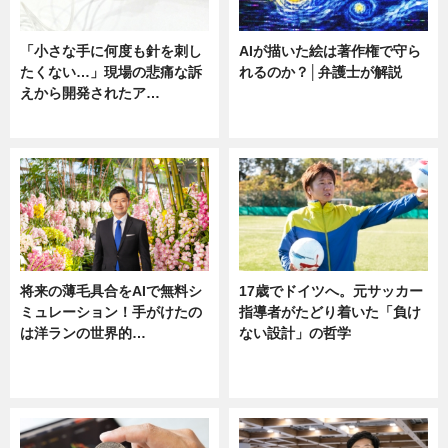
「小さな手に何度も針を刺し
AIが描いた絵は著作権で守ら
たくない…」現場の悲痛な訴
れるのか？│弁護士が解説
えから開発されたア…
ニュース
ニュース
将来の薄毛具合をAIで無料シ
17歳でドイツへ。元サッカー
ミュレーション！手がけたの
指導者がたどり着いた「負け
は洋ランの世界的…
ない設計」の哲学
ニュース
ニュース
sponsored by 河野メリクロン