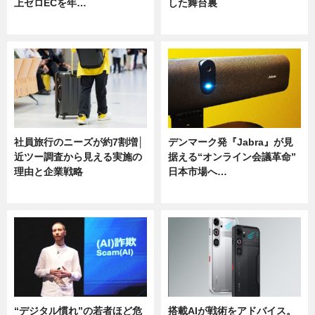
上ゼロECを年…
した舞台裏
ニュース
ニュース
社員旅行のニーズが約7割増│
デンマーク発『Jabra』が見
近ツー調査から見える実施の
据える“オンライン会議革命”
理由と企業戦略
日本市場へ…
ニュース
ニュース
“デジタル慣れ”の若者ほど危
搭載AIが戦術をアドバイス。