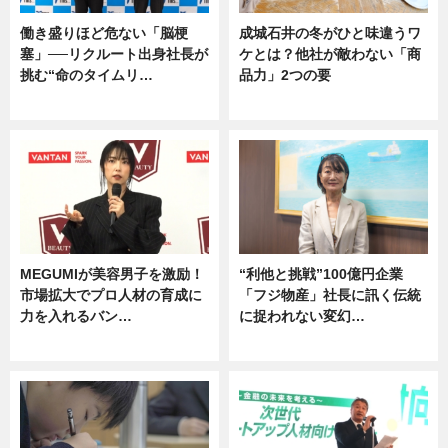
働き盛りほど危ない「脳梗
成城石井の冬がひと味違うワ
塞」──リクルート出身社長が
ケとは？他社が敵わない「商
挑む“命のタイムリ…
品力」2つの要
企業インタビュー
グルメ
MEGUMIが美容男子を激励！
“利他と挑戦”100億円企業
市場拡大でプロ人材の育成に
「フジ物産」社長に訊く伝統
力を入れるバン…
に捉われない変幻…
企業インタビュー
ニュース