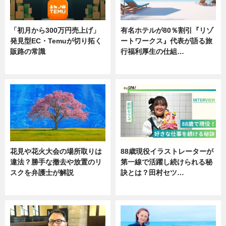
「初月から300万円売上げ」
有名ホテルが80％割引『リゾ
発見型EC・Temuが切り拓く
ートワークス』代表が語る旅
販路の常識
行福利厚生の仕組…
ニュース
ニュース
花見や花火大会の場所取りは
88歳現役イラストレーターが
違法？勝手な撤去や放置のリ
第一線で活躍し続けられる秘
スクを弁護士が解説
訣とは？田村セツ…
ニュース
専門家インタビュー