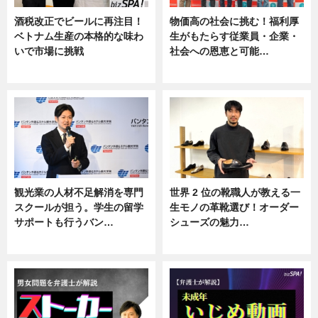
酒税改正でビールに再注目！
物価高の社会に挑む！福利厚
ベトナム生産の本格的な味わ
生がもたらす従業員・企業・
いで市場に挑戦
社会への恩恵と可能…
ニュース
ニュース
観光業の人材不足解消を専門
世界 2 位の靴職人が教える一
スクールが担う。学生の留学
生モノの革靴選び！オーダー
サポートも行うバン…
シューズの魅力…
ニュース, 企業インタビュー
ニュース, 専門家インタビュー