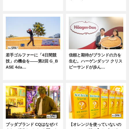
ニュース
ニュース
若手ゴルファーに「4日間競
信頼と期待がブランドの力を
技」の機会を——第2回 G_B
生む。ハーゲンダッツ クリス
ASE 4da…
ピーサンドが歩ん…
ニュース
ニュース
ブッダブランド CQはなぜパ
【オレンジを使っていないの