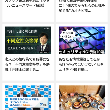
ガソリン暫定税率廃止【やさ
29歳で新規事業の責任者
しいニュースワード解説】
に！“個の力から社会の仕様を
変える”カオナビ流…
ニュース
企業インタビュー
恋人との性行為でも犯罪にな
あなたも情報漏洩してるか
る？「不同意性交等罪」を解
も!?“やってはいけない”セキ
説【弁護士に聞く男…
ュリティNG行動…
専門家インタビュー
専門家インタビュー