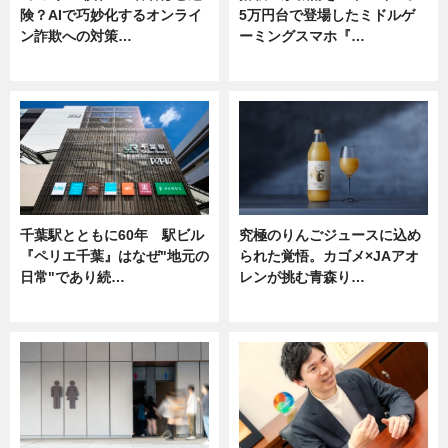
険？AIで巧妙化するオンライ
5万円台で登場したミドルゲ
ン詐欺への対策…
ーミングスマホ『…
ニュース
ニュース
千葉駅とともに60年 駅ビル
究極のりんごジュースに込め
『ペリエ千葉』はなぜ"地元の
られた覚悟。カゴメ×JAアオ
日常"であり続…
レンが挑む青森り…
ニュース
ニュース