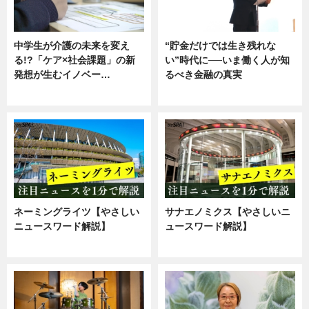
中学生が介護の未来を変え
“貯金だけでは生き残れな
る!?「ケア×社会課題」の新
い”時代に──いま働く人が知
発想が生むイノベー…
るべき金融の真実
ニュース
企業インタビュー
ネーミングライツ【やさしい
サナエノミクス【やさしいニ
ニュースワード解説】
ュースワード解説】
ニュース
ニュース