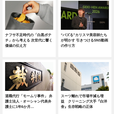
ナフサ不足時代の「白黒ポテ
“バズる”カリスマ美容師たち
チ」から考える 次世代に響く
が明かす 引きつけるSNS動画
価値の伝え方
の作り方
ニュース
ニュース
退職代行「モームリ事件」 弁
スーツ離れで市場半減も増
護士法人・オーシャン代表弁
益 クリーニング大手『白洋
護士に1年6か月…
舍』生存戦略の正体
ニュース
企業インタビュー