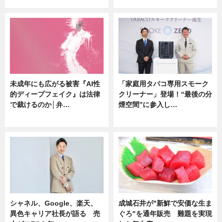
未成年にも広がる被害『AI性
「家庭用タバコ専用スモーク
的ディープフェイク』は法律
クリーナー」登場！“最後の分
で裁けるのか│弁…
煙空間”に参入し…
ニュース
ニュース
シャネル、Google、楽天、
成城石井が"新鮮で安価な生ま
異色キャリア社長が語る 売
ぐろ"を通年販売 難題を実現