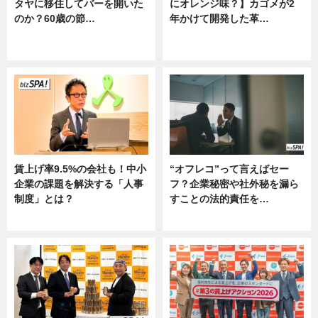
タヤに移住してバーを開いた
にオレンジ味？】カゴメが2
のか？60歳の節…
年かけて開発した革…
ニュース
グルメ, ニュース, 企業インタビュ
ー
賃上げ率9.5%の会社も！中小
“オフレコ”って言えばセー
企業の課題を解決する「人事
フ？企業秘密や社外秘を漏ら
制度」とは？
すことの法的責任を…
ニュース
ニュース, 専門家インタビュー