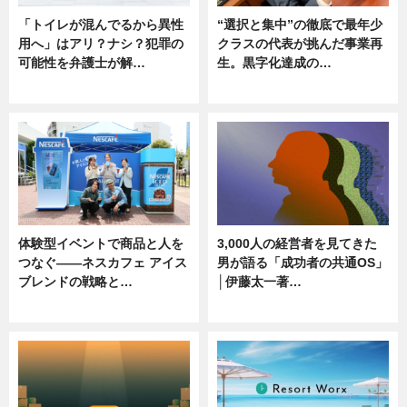
「トイレが混んでるから異性
“選択と集中”の徹底で最年少
用へ」はアリ？ナシ？犯罪の
クラスの代表が挑んだ事業再
可能性を弁護士が解…
生。黒字化達成の…
ニュース, 専門家インタビュー
ニュース
体験型イベントで商品と人を
3,000人の経営者を見てきた
つなぐ――ネスカフェ アイス
男が語る「成功者の共通OS」
ブレンドの戦略と…
│伊藤太一著…
ニュース
ニュース