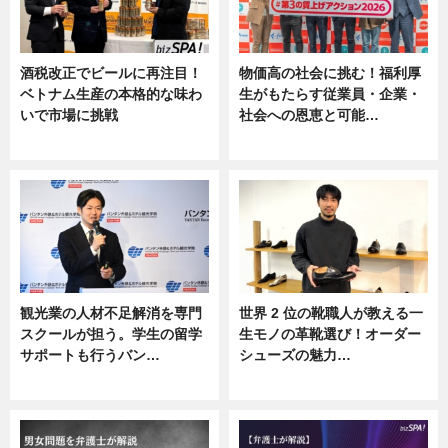
酒税改正でビールに再注目！
物価高の社会に挑む！福利厚
ベトナム生産の本格的な味わ
生がもたらす従業員・企業・
いで市場に挑戦
社会への恩恵と可能…
ニュース
ニュース
観光業の人材不足解消を専門
世界 2 位の靴職人が教える一
スクールが担う。学生の留学
生モノの革靴選び！オーダー
サポートも行うバン…
シューズの魅力…
ニュース, 企業インタビュー
ニュース, 専門家インタビュー