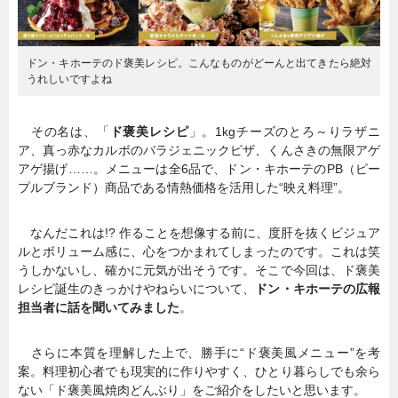
ドン・キホーテのド褒美レシピ。こんなものがどーんと出てきたら絶対
うれしいですよね
その名は、「
ド褒美レシピ
」。1kgチーズのとろ～りラザニ
ア、真っ赤なカルボのバラジェニックピザ、くんさきの無限アゲ
アゲ揚げ……。メニューは全6品で、ドン・キホーテのPB（ピー
プルブランド）商品である情熱価格を活用した“映え料理”。
なんだこれは!? 作ることを想像する前に、度肝を抜くビジュア
ルとボリューム感に、心をつかまれてしまったのです。これは笑
うしかないし、確かに元気が出そうです。そこで今回は、ド褒美
レシピ誕生のきっかけやねらいについて、
ドン・キホーテの広報
担当者に話を聞いてみました
。
さらに本質を理解した上で、勝手に“ド褒美風メニュー”を考
案。料理初心者でも現実的に作りやすく、ひとり暮らしでも余ら
ない「ド褒美風焼肉どんぶり」をご紹介をしたいと思います。