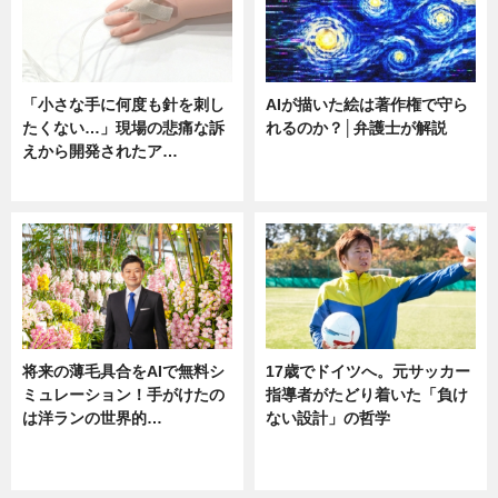
「小さな手に何度も針を刺し
AIが描いた絵は著作権で守ら
たくない…」現場の悲痛な訴
れるのか？│弁護士が解説
えから開発されたア…
ニュース
ニュース
将来の薄毛具合をAIで無料シ
17歳でドイツへ。元サッカー
ミュレーション！手がけたの
指導者がたどり着いた「負け
は洋ランの世界的…
ない設計」の哲学
ニュース
ニュース
sponsored by 河野メリクロン