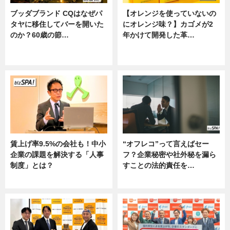
ブッダブランド CQはなぜパ
【オレンジを使っていないの
タヤに移住してバーを開いた
にオレンジ味？】カゴメが2
のか？60歳の節…
年かけて開発した革…
ニュース
グルメ, ニュース, 企業インタビュ
ー
賃上げ率9.5%の会社も！中小
“オフレコ”って言えばセー
企業の課題を解決する「人事
フ？企業秘密や社外秘を漏ら
制度」とは？
すことの法的責任を…
ニュース
ニュース, 専門家インタビュー