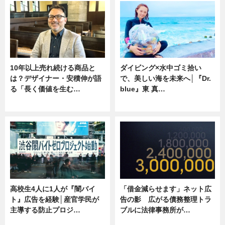
10年以上売れ続ける商品と
ダイビング×水中ゴミ拾い
は？デザイナー・安積伸が語
で、美しい海を未来へ│『Dr.
る「長く価値を生む…
blue』東 真…
ニュース
ニュース
高校生4人に1人が『闇バイ
「借金減らせます」ネット広
ト』広告を経験│産官学民が
告の影 広がる債務整理トラ
主導する防止プロジ…
ブルに法律事務所が…
ニュース
ニュース