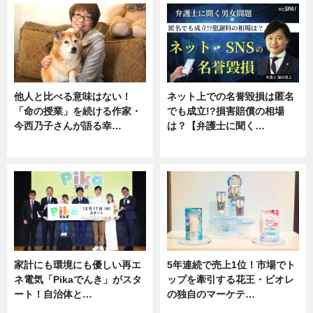
他人と比べる意味はない！
ネット上での名誉毀損は匿名
「命の授業」を続ける作家・
でも成立!?損害賠償の相場
今西乃子さんが語る幸…
は？【弁護士に聞く…
専門家インタビュー
専門家インタビュー
家計にも環境にも優しい再エ
5年連続で売上1位！市場でト
ネ電気「Pikaでんき」がスタ
ップを牽引する花王・ビオレ
ート！自治体と…
の独自のマーケテ…