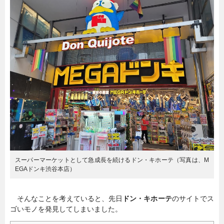
暮らし
エンタメ
連載一覧
スーパーマーケットとして急成長を続けるドン・キホーテ（写真は、M
EGAドンキ渋谷本店）
そんなことを考えていると、先日
ドン・キホーテ
のサイトでス
ゴいモノを発見してしまいました。