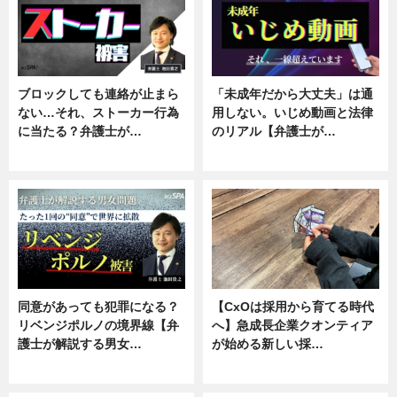
ブロックしても連絡が止まら
「未成年だから大丈夫」は通
ない…それ、ストーカー行為
用しない。いじめ動画と法律
に当たる？弁護士が…
のリアル【弁護士が…
ニュース, 専門家インタビュー
ニュース, 専門家インタビュー
同意があっても犯罪になる？
【CxOは採用から育てる時代
リベンジポルノの境界線【弁
へ】急成長企業クオンティア
護士が解説する男女…
が始める新しい採…
専門家インタビュー
ニュース