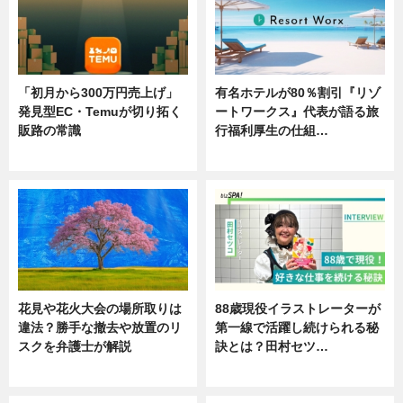
「初月から300万円売上げ」
有名ホテルが80％割引『リゾ
発見型EC・Temuが切り拓く
ートワークス』代表が語る旅
販路の常識
行福利厚生の仕組…
ニュース
ニュース
花見や花火大会の場所取りは
88歳現役イラストレーターが
違法？勝手な撤去や放置のリ
第一線で活躍し続けられる秘
スクを弁護士が解説
訣とは？田村セツ…
ニュース
専門家インタビュー