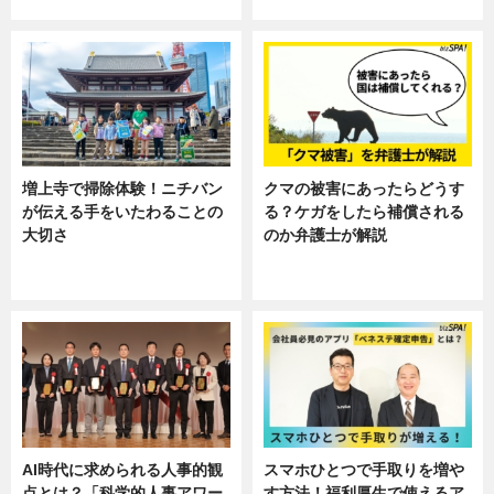
ニュース
ニュース, 暮らし
増上寺で掃除体験！ニチバン
クマの被害にあったらどうす
が伝える手をいたわることの
る？ケガをしたら補償される
大切さ
のか弁護士が解説
ニュース, 企業インタビュー, 暮ら
専門家インタビュー
し
AI時代に求められる人事的観
スマホひとつで手取りを増や
点とは？「科学的人事アワー
す方法！福利厚生で使えるア