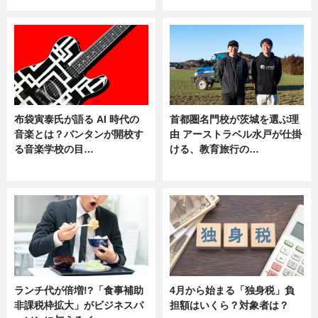
布袋寅泰氏が語る AI 時代の
首都圏名門校が茨城を選ぶ理
音楽とは？バンタンが開校す
由 アーストラベル水戸が仕掛
る音楽学校の目…
ける、教育旅行の…
ニュース
ニュース
ランチ代が倍増!?「食事補助
4月から始まる「独身税」負
非課税枠拡大」がビジネスパ
担額はいくら？対象者は？