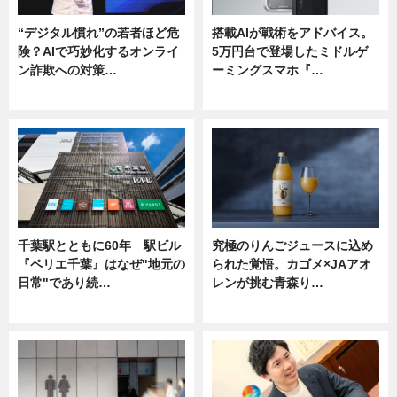
“デジタル慣れ”の若者ほど危
搭載AIが戦術をアドバイス。
険？AIで巧妙化するオンライ
5万円台で登場したミドルゲ
ン詐欺への対策…
ーミングスマホ『…
ニュース
ニュース
千葉駅とともに60年 駅ビル
究極のりんごジュースに込め
『ペリエ千葉』はなぜ"地元の
られた覚悟。カゴメ×JAアオ
日常"であり続…
レンが挑む青森り…
ニュース
ニュース