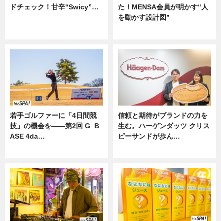
ドチェック！甘辛“Swicy”…
た！MENSA会員が明かす“人
を動かす設計図”
ニュース
ニュース
若手ゴルファーに「4日間競
信頼と期待がブランドの力を
技」の機会を——第2回 G_B
生む。ハーゲンダッツ クリス
ASE 4da…
ピーサンドが歩ん…
ニュース
ニュース