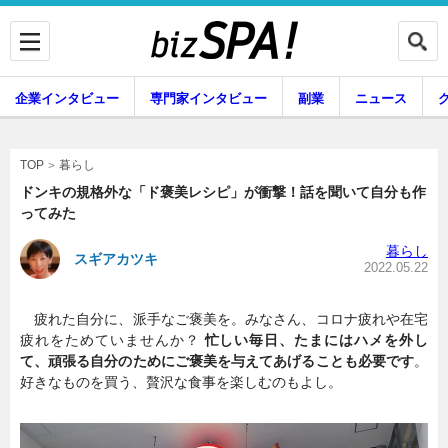
企業インタビュー
専門家インタビュー
副業
ニュース
暮らし
エンタメ
暮らし
TOP
ドンキの規格外な「ド褒美レシピ」が衝撃！話を聞いて自分も作
ってみた
企業インタビュー
専門家インタビュー
暮らし
スギアカツキ
2022.05.22
疲れた自分に、派手なご褒美を。みなさん、コロナ疲れや在宅
副業
ニュース
疲れをためていませんか？
忙しい毎日、たまにはハメを外し
て、頑張る自分のためにご褒美を与えてあげることも必要です
。
好きなものを買う、贅沢な食事を楽しむのもよし。
グルメ
スキル