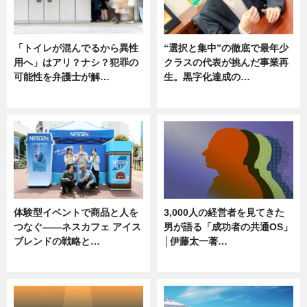
「トイレが混んでるから異性
“選択と集中”の徹底で最年少
用へ」はアリ？ナシ？犯罪の
クラスの代表が挑んだ事業再
可能性を弁護士が解…
生。黒字化達成の…
ニュース, 専門家インタビュー
ニュース
体験型イベントで商品と人を
3,000人の経営者を見てきた
つなぐ――ネスカフェ アイス
男が語る「成功者の共通OS」
ブレンドの戦略と…
│伊藤太一著…
ニュース
ニュース