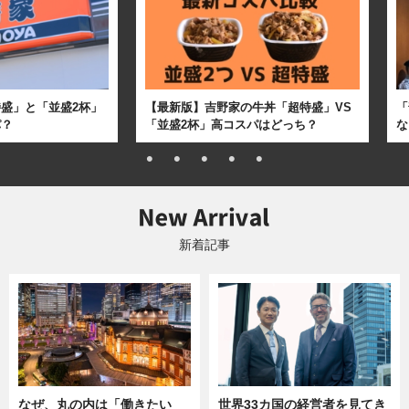
盛」と「並盛2杯」
【最新版】吉野家の牛丼「超特盛」VS
「
パ？
「並盛2杯」高コスパはどっち？
な
新着記事
なぜ、丸の内は「働きたい
世界33カ国の経営者を見てき