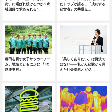
街」に選ばれ続けるのか？出
たトップが語る、「成功する
社回帰で求められる“…
経営者」の共通点…
ニュース
ニュース
棚田を耕す女子サッカーチー
「美しくありたい」は贅沢で
ム。地域とともに歩む 『FC
はない――乳がん経験から見
越後妻有』
えた社会課題とビジ…
ニュース
ニュース