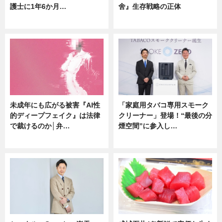
護士に1年6か月…
舍』生存戦略の正体
ニュース
企業インタビュー
未成年にも広がる被害『AI性
「家庭用タバコ専用スモーク
的ディープフェイク』は法律
クリーナー」登場！“最後の分
で裁けるのか│弁…
煙空間”に参入し…
ニュース
ニュース