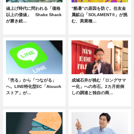
値上げ時代に問われる「価格
“酷暑”の原因を防ぐ。住友金
以上の価値」 Shake Shack
属鉱山「SOLAMENT®」が挑
が磨き続…
む、異業種…
ニュース
ニュース
「売る」から「つながる」
成城石井が挑む「ロングサマ
へ。LINE特化型EC「Atouch
ー化」への布石。2カ月前倒
ストア」が…
しの調達と独自の商…
ニュース
ニュース