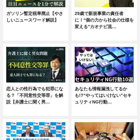
ガソリン暫定税率廃止【やさ
29歳で新規事業の責任者
しいニュースワード解説】
に！“個の力から社会の仕様を
変える”カオナビ流…
ニュース
企業インタビュー
恋人との性行為でも犯罪にな
あなたも情報漏洩してるか
る？「不同意性交等罪」を解
も!?“やってはいけない”セキ
説【弁護士に聞く男…
ュリティNG行動…
専門家インタビュー
専門家インタビュー