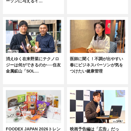
ーソンに与えるイ…
ニュース
ニュース
消えゆく在来野菜にテクノロ
医師に聞く！不調が出やすい
ジーは何ができるのか──住友
春にビジネスパーソンが気を
金属鉱山「SOL…
つけたい健康管理
ニュース
ニュース
FOODEX JAPAN 2026トレン
映画予告編は「広告」だっ