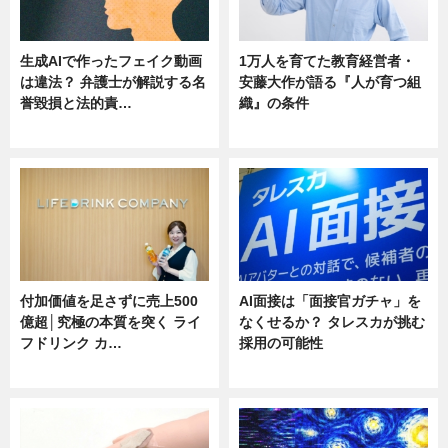
生成AIで作ったフェイク動画
1万人を育てた教育経営者・
は違法？ 弁護士が解説する名
安藤大作が語る『人が育つ組
誉毀損と法的責…
織』の条件
ニュース
ニュース
付加価値を足さずに売上500
AI面接は「面接官ガチャ」を
億超│究極の本質を突く ライ
なくせるか？ タレスカが挑む
フドリンク カ…
採用の可能性
ニュース
ニュース