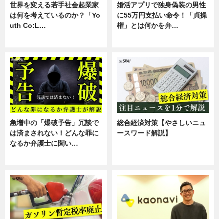
世界を変える若手社会起業家
婚活アプリで独身偽装の男性
は何を考えているのか？「Yo
に55万円支払い命令！「貞操
uth Co:L…
権」とは何かを弁…
スキル
専門家インタビュー
急増中の「爆破予告」冗談で
総合経済対策【やさしいニュ
は済まされない！どんな罪に
ースワード解説】
なるか弁護士に聞い…
ニュース
専門家インタビュー