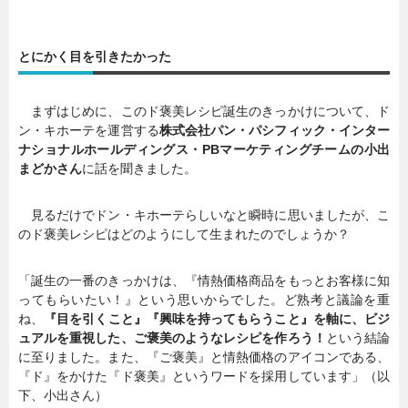
とにかく目を引きたかった
まずはじめに、このド褒美レシピ誕生のきっかけについて、ド
ン・キホーテを運営する
株式会社パン・パシフィック・インター
ナショナルホールディングス・PBマーケティングチームの小出
まどかさん
に話を聞きました。
見るだけでドン・キホーテらしいなと瞬時に思いましたが、こ
のド褒美レシピはどのようにして生まれたのでしょうか？
「誕生の一番のきっかけは、『情熱価格商品をもっとお客様に知
ってもらいたい！』という思いからでした。ど熟考と議論を重
ね、
『目を引くこと』『興味を持ってもらうこと』を軸に、ビジ
ュアルを重視した、ご褒美のようなレシピを作ろう！
という結論
に至りました。また、『ご褒美』と情熱価格のアイコンである、
『ド』をかけた『ド褒美』というワードを採用しています」（以
下、小出さん）