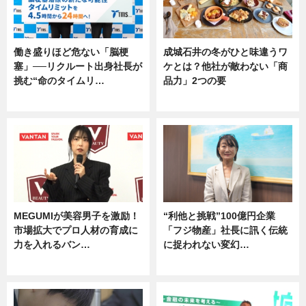
働き盛りほど危ない「脳梗
成城石井の冬がひと味違うワ
塞」──リクルート出身社長が
ケとは？他社が敵わない「商
挑む“命のタイムリ…
品力」2つの要
企業インタビュー
グルメ
MEGUMIが美容男子を激励！
“利他と挑戦”100億円企業
市場拡大でプロ人材の育成に
「フジ物産」社長に訊く伝統
力を入れるバン…
に捉われない変幻…
企業インタビュー
ニュース