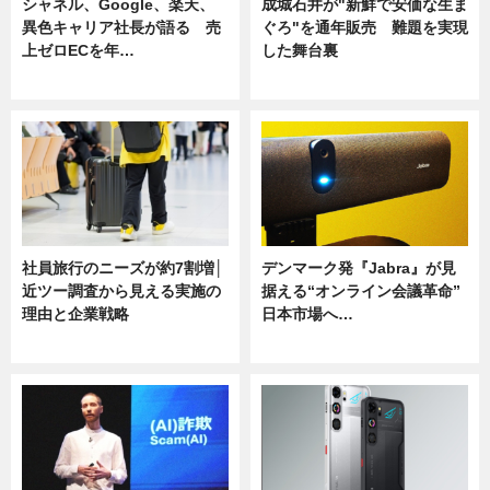
シャネル、Google、楽天、
成城石井が"新鮮で安価な生ま
異色キャリア社長が語る 売
ぐろ"を通年販売 難題を実現
上ゼロECを年…
した舞台裏
ニュース
ニュース
社員旅行のニーズが約7割増│
デンマーク発『Jabra』が見
近ツー調査から見える実施の
据える“オンライン会議革命”
理由と企業戦略
日本市場へ…
ニュース
ニュース