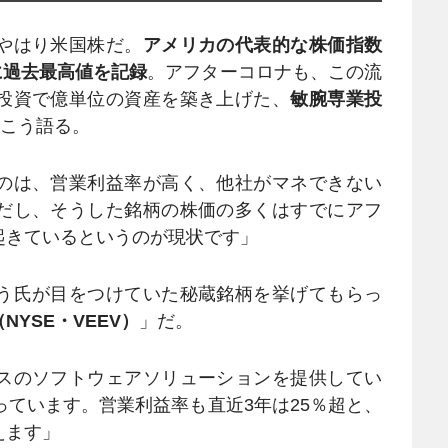
やはり米国株だ。
アメリカの代表的な株価指数
月に過去最高値を記録
。アフターコロナも、この流
投資で億単位の資産を築き上げた、
敏腕専業投
こう語る。
のは、営業利益率が高く、他社がマネできない
だし、そうした銘柄の株価の多くはすでにアフ
起きているというのが現状です」
う氏が目をつけていた秘蔵銘柄を挙げてもらっ
YSE・VEEV）
」だ。
スのソフトウェアソリューションを提供してい
っています。営業利益率も直近3年は25％超と、
えます」