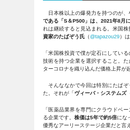
日本株以上の爆発力を持つのが、
である「S＆P500」は、2021年8
れは継続すると見込まれる。米国株
資家のたぱぞう氏
（
@tapazou29
）は
「米国株投資で僕が定石にしている
技術を持つ企業を選択すること。た
ターコロナを織り込んだ価格上昇が
そんななかで今回は特別にたぱぞ
た。それが「
ヴィーバ・システムズ（N
「医薬品業界を専門にクラウドベー
る企業です。
株価は5年で約5倍
にな
優秀なアーリーステージ企業だと言