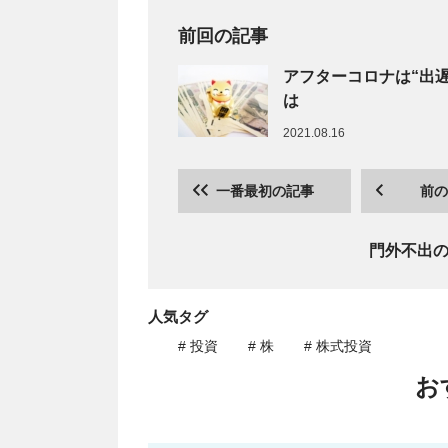
前回の記事
アフターコロナは“出
は
2021.08.16
一番最初の記事
前の
門外不出
人気タグ
# 投資
# 株
# 株式投資
お