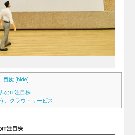
目次
[
hide
]
のIT注目株
う、クラウドサービス
IT注目株