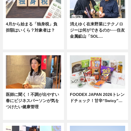
4月から始まる「独身税」負
消えゆく在来野菜にテクノロ
担額はいくら？対象者は？
ジーは何ができるのか──住友
金属鉱山「SOL…
ニュース
ニュース
医師に聞く！不調が出やすい
FOODEX JAPAN 2026トレン
春にビジネスパーソンが気を
ドチェック！甘辛“Swicy”…
つけたい健康管理
ニュース
ニュース