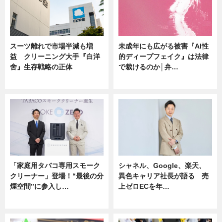
スーツ離れで市場半減も増
未成年にも広がる被害『AI性
益 クリーニング大手『白洋
的ディープフェイク』は法律
舍』生存戦略の正体
で裁けるのか│弁…
企業インタビュー
ニュース
「家庭用タバコ専用スモーク
シャネル、Google、楽天、
クリーナー」登場！“最後の分
異色キャリア社長が語る 売
煙空間”に参入し…
上ゼロECを年…
ニュース
ニュース