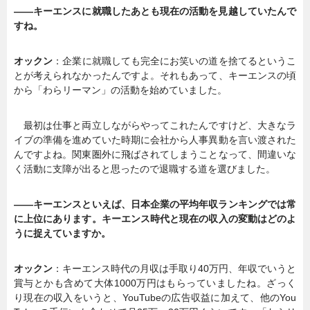
――キーエンスに就職したあとも現在の活動を見越していたんで
すね。
オックン
：企業に就職しても完全にお笑いの道を捨てるというこ
とが考えられなかったんですよ。それもあって、キーエンスの頃
から「わらリーマン」の活動を始めていました。
最初は仕事と両立しながらやってこれたんですけど、大きなラ
イブの準備を進めていた時期に会社から人事異動を言い渡された
んですよね。関東圏外に飛ばされてしまうことなって、間違いな
く活動に支障が出ると思ったので退職する道を選びました。
――キーエンスといえば、日本企業の平均年収ランキングでは常
に上位にあります。キーエンス時代と現在の収入の変動はどのよ
うに捉えていますか。
オックン
：キーエンス時代の月収は手取り40万円、年収でいうと
賞与とかも含めて大体1000万円はもらっていましたね。ざっく
り現在の収入をいうと、YouTubeの広告収益に加えて、他のYou