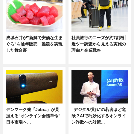
成城石井が"新鮮で安価な生ま
社員旅行のニーズが約7割増│
ぐろ"を通年販売 難題を実現
近ツー調査から見える実施の
した舞台裏
理由と企業戦略
ニュース
ニュース
デンマーク発『Jabra』が見
“デジタル慣れ”の若者ほど危
据える“オンライン会議革命”
険？AIで巧妙化するオンライ
日本市場へ…
ン詐欺への対策…
ニュース
ニュース