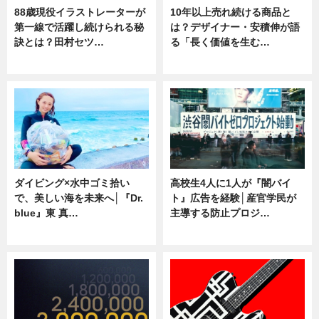
88歳現役イラストレーターが
10年以上売れ続ける商品と
第一線で活躍し続けられる秘
は？デザイナー・安積伸が語
訣とは？田村セツ…
る「長く価値を生む…
専門家インタビュー
ニュース
ダイビング×水中ゴミ拾い
高校生4人に1人が『闇バイ
で、美しい海を未来へ│『Dr.
ト』広告を経験│産官学民が
blue』東 真…
主導する防止プロジ…
ニュース
ニュース