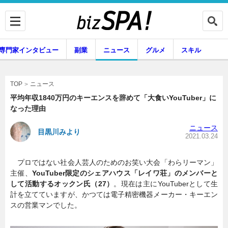
専門家インタビュー
副業
ニュース
グルメ
スキル
ニュース
TOP
平均年収1840万円のキーエンスを辞めて「大食いYouTuber」に
なった理由
企業インタビュー
専門家インタビュー
ニュース
目黒川みより
2021.03.24
プロではない社会人芸人のためのお笑い大会「わらリーマン」
副業
ニュース
主催、
YouTuber限定のシェアハウス「レイワ荘」のメンバーと
して活動するオックン氏（27）
。現在は主にYouTuberとして生
計を立てていますが、かつては電子精密機器メーカー・キーエン
スの営業マンでした。
グルメ
スキル