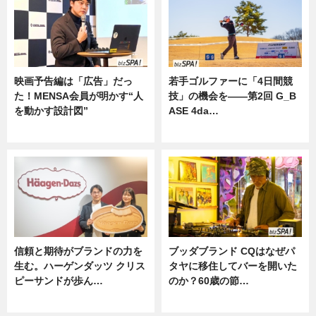
映画予告編は「広告」だっ
若手ゴルファーに「4日間競
た！MENSA会員が明かす“人
技」の機会を——第2回 G_B
を動かす設計図”
ASE 4da…
ニュース
ニュース
信頼と期待がブランドの力を
ブッダブランド CQはなぜパ
生む。ハーゲンダッツ クリス
タヤに移住してバーを開いた
ピーサンドが歩ん…
のか？60歳の節…
ニュース
ニュース