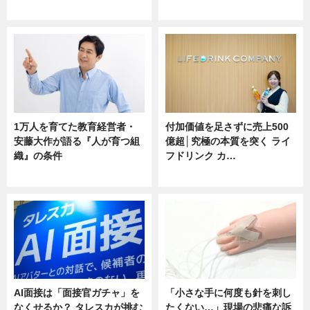
ニュース
ニュース
1万人を育てた教育経営者・
付加価値を足さずに売上500
安藤大作が語る『人が育つ組
億超│究極の本質を突く ライ
織』の条件
フドリンク カ…
ニュース
ニュース
AI面接は「面接官ガチャ」を
「小さな手に何度も針を刺し
なくせるか？ タレスカが挑む
たくない…」現場の悲痛な訴