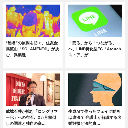
“酷暑”の原因を防ぐ。住友金
「売る」から「つながる」
属鉱山「SOLAMENT®」が挑
へ。LINE特化型EC「Atouch
む、異業種…
ストア」が…
ニュース
ニュース
成城石井が挑む「ロングサマ
生成AIで作ったフェイク動画
ー化」への布石。2カ月前倒
は違法？ 弁護士が解説する名
しの調達と独自の商…
誉毀損と法的責…