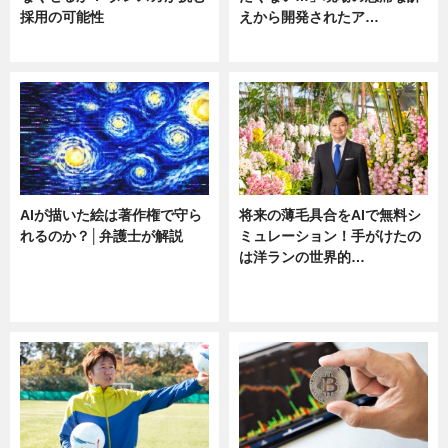
採用の可能性
えから開発されたア…
ニュース
ニュース
AIが描いた絵は著作権で守ら
将来の薄毛具合をAIで無料シ
れるのか？│弁護士が解説
ミュレーション！手がけたの
は洋ランの世界的…
ニュース
ニュース
sponsored by 河野メリクロン