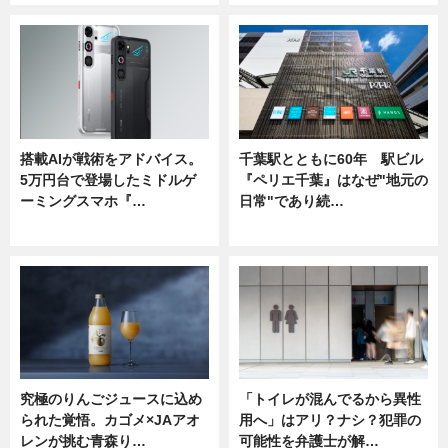
搭載AIが戦術をアドバイス。
千葉駅とともに60年 駅ビル
5万円台で登場したミドルゲ
『ペリエ千葉』はなぜ"地元の
ーミングスマホ『…
日常"であり続…
ニュース
ニュース
究極のりんごジュースに込め
「トイレが混んでるから異性
られた覚悟。カゴメ×JAアオ
用へ」はアリ？ナシ？犯罪の
レンが挑む青森り…
可能性を弁護士が解…