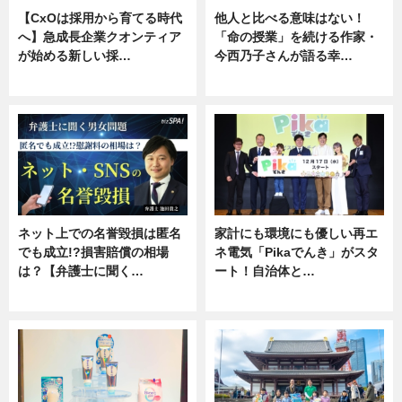
【CxOは採用から育てる時代
他人と比べる意味はない！
へ】急成長企業クオンティア
「命の授業」を続ける作家・
が始める新しい採…
今西乃子さんが語る幸…
ニュース
専門家インタビュー
ネット上での名誉毀損は匿名
家計にも環境にも優しい再エ
でも成立!?損害賠償の相場
ネ電気「Pikaでんき」がスタ
は？【弁護士に聞く…
ート！自治体と…
専門家インタビュー
ニュース