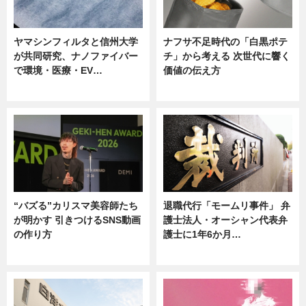
ヤマシンフィルタと信州大学
ナフサ不足時代の「白黒ポテ
が共同研究、ナノファイバー
チ」から考える 次世代に響く
で環境・医療・EV…
価値の伝え方
ニュース
ニュース
“バズる”カリスマ美容師たち
退職代行「モームリ事件」 弁
が明かす 引きつけるSNS動画
護士法人・オーシャン代表弁
の作り方
護士に1年6か月…
ニュース
ニュース