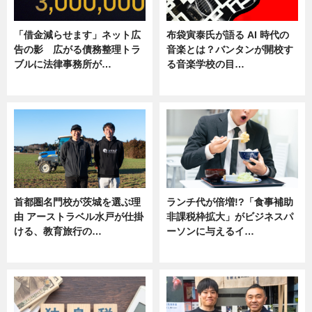
「借金減らせます」ネット広
布袋寅泰氏が語る AI 時代の
告の影 広がる債務整理トラ
音楽とは？バンタンが開校す
ブルに法律事務所が…
る音楽学校の目…
ニュース
ニュース
首都圏名門校が茨城を選ぶ理
ランチ代が倍増!?「食事補助
由 アーストラベル水戸が仕掛
非課税枠拡大」がビジネスパ
ける、教育旅行の…
ーソンに与えるイ…
ニュース
ニュース