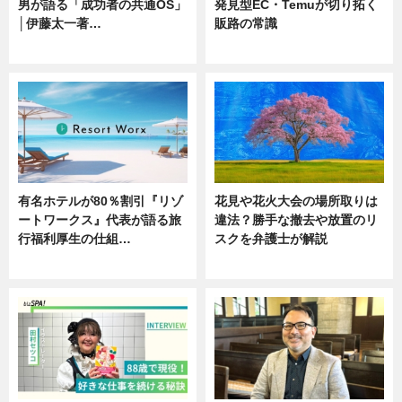
男が語る「成功者の共通OS」
発見型EC・Temuが切り拓く
│伊藤太一著…
販路の常識
ニュース
ニュース
有名ホテルが80％割引『リゾ
花見や花火大会の場所取りは
ートワークス』代表が語る旅
違法？勝手な撤去や放置のリ
行福利厚生の仕組…
スクを弁護士が解説
ニュース
ニュース