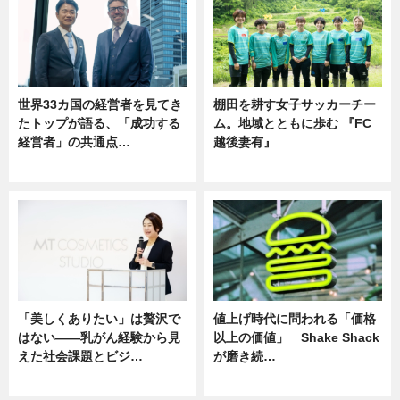
世界33カ国の経営者を見てき
棚田を耕す女子サッカーチー
たトップが語る、「成功する
ム。地域とともに歩む 『FC
経営者」の共通点…
越後妻有』
ニュース
ニュース
「美しくありたい」は贅沢で
値上げ時代に問われる「価格
はない――乳がん経験から見
以上の価値」 Shake Shack
えた社会課題とビジ…
が磨き続…
ニュース
ニュース