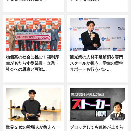
ニュース, 専門家インタビュー
ニュース
物価高の社会に挑む！福利厚
観光業の人材不足解消を専門
生がもたらす従業員・企業・
スクールが担う。学生の留学
社会への恩恵と可能…
サポートも行うバン…
ニュース
ニュース, 企業インタビュー
世界 2 位の靴職人が教える一
ブロックしても連絡が止まら