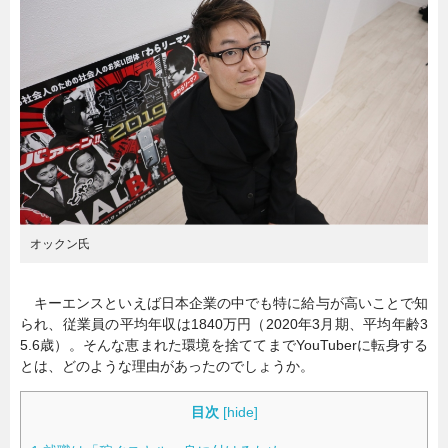
暮らし
エンタメ
連載一覧
オックン氏
キーエンスといえば日本企業の中でも特に給与が高いことで知
られ、従業員の平均年収は1840万円（2020年3月期、平均年齢3
5.6歳）。そんな恵まれた環境を捨ててまでYouTuberに転身する
とは、どのような理由があったのでしょうか。
目次
[
hide
]