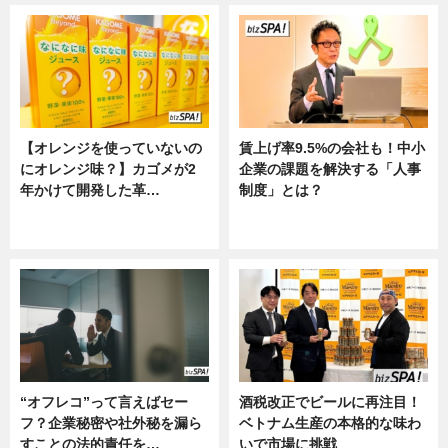
【オレンジを使っていないの
賃上げ率9.5%の会社も！中小
にオレンジ味？】カゴメが2
企業の課題を解決する「人事
年かけて開発した革…
制度」とは？
グルメ, ニュース, 企業インタビュ
ニュース
ー
“オフレコ”って言えばセー
酒税改正でビールに再注目！
フ？企業秘密や社外秘を漏ら
ベトナム生産の本格的な味わ
すことの法的責任を…
いで市場に挑戦