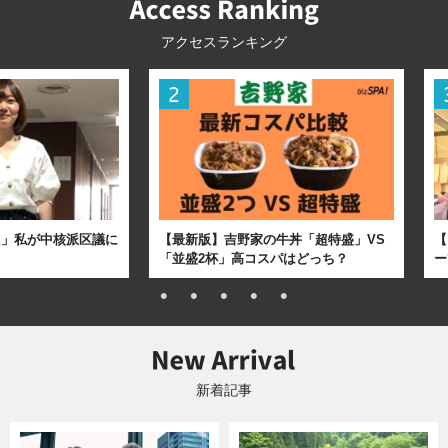
アクセスランキング
た」私が中核派区議に
【最新版】吉野家の牛丼「超特盛」VS
【
「並盛2杯」高コスパはどっち？
ー
新着記事