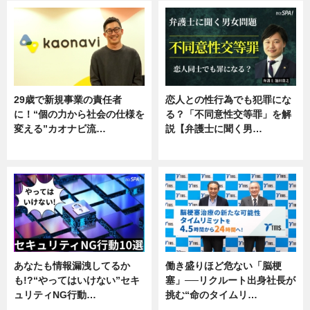
29歳で新規事業の責任者
恋人との性行為でも犯罪にな
に！“個の力から社会の仕様を
る？「不同意性交等罪」を解
変える”カオナビ流…
説【弁護士に聞く男…
企業インタビュー
専門家インタビュー
あなたも情報漏洩してるか
働き盛りほど危ない「脳梗
も!?“やってはいけない”セキ
塞」──リクルート出身社長が
ュリティNG行動…
挑む“命のタイムリ…