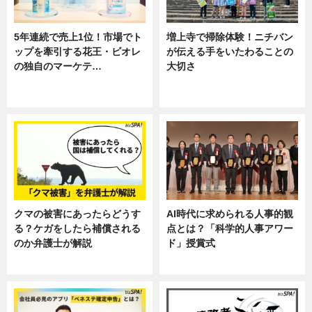
5年連続で売上1位！市場でト
増上寺で掃除体験！ニチバン
ップを牽引する花王・ビオレ
が伝える手をいたわることの
の独自のマーケテ…
大切さ
ニュース, 暮らし
ニュース, 企業インタビュー, 暮ら
し
クマの被害にあったらどうす
AI時代に求められる人事的観
る？ケガをしたら補償される
点とは？「科学的人事アワー
のか弁護士が解説
ド」授賞式
専門家インタビュー
ニュース