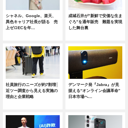
シャネル、Google、楽天、
成城石井が"新鮮で安価な生ま
異色キャリア社長が語る 売
ぐろ"を通年販売 難題を実現
上ゼロECを年…
した舞台裏
ニュース
ニュース
社員旅行のニーズが約7割増│
デンマーク発『Jabra』が見
近ツー調査から見える実施の
据える“オンライン会議革命”
理由と企業戦略
日本市場へ…
ニュース
ニュース