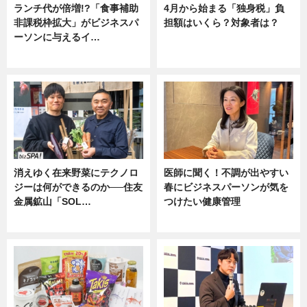
ランチ代が倍増!?「食事補助
4月から始まる「独身税」負
非課税枠拡大」がビジネスパ
担額はいくら？対象者は？
ーソンに与えるイ…
ニュース
ニュース
消えゆく在来野菜にテクノロ
医師に聞く！不調が出やすい
ジーは何ができるのか──住友
春にビジネスパーソンが気を
金属鉱山「SOL…
つけたい健康管理
ニュース
ニュース