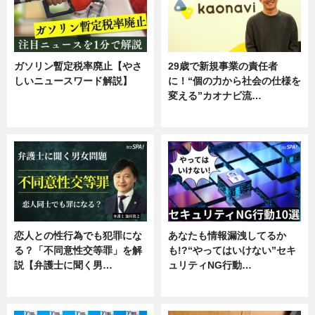
ガソリン暫定税率廃止【やさ
29歳で新規事業の責任者
しいニュースワード解説】
に！“個の力から社会の仕様を
変える”カオナビ流…
ニュース
企業インタビュー
恋人との性行為でも犯罪にな
あなたも情報漏洩してるか
る？「不同意性交等罪」を解
も!?“やってはいけない”セキ
説【弁護士に聞く男…
ュリティNG行動…
専門家インタビュー
専門家インタビュー