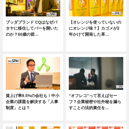
ブッダブランド CQはなぜパ
【オレンジを使っていないの
タヤに移住してバーを開いた
にオレンジ味？】カゴメが2
のか？60歳の節…
年かけて開発した革…
ニュース
グルメ, ニュース, 企業インタビュ
ー
賃上げ率9.5%の会社も！中小
“オフレコ”って言えばセー
企業の課題を解決する「人事
フ？企業秘密や社外秘を漏ら
制度」とは？
すことの法的責任を…
ニュース
ニュース, 専門家インタビュー