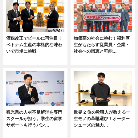
酒税改正でビールに再注目！
物価高の社会に挑む！福利厚
ベトナム生産の本格的な味わ
生がもたらす従業員・企業・
いで市場に挑戦
社会への恩恵と可能…
ニュース
ニュース
観光業の人材不足解消を専門
世界 2 位の靴職人が教える一
スクールが担う。学生の留学
生モノの革靴選び！オーダー
サポートも行うバン…
シューズの魅力…
ニュース, 企業インタビュー
ニュース, 専門家インタビュー