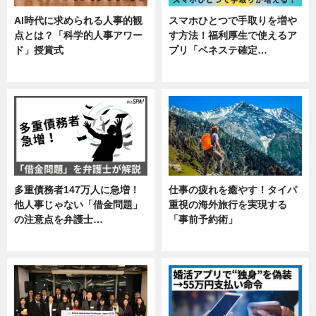
AI時代に求められる人事的観
スマホひとつで手取りを増や
点とは？「科学的人事アワー
す方法！福利厚生で使えるア
ド」授賞式
プリ「ベネステ確定…
ニュース
企業インタビュー
多重債務者147万人に急増！
仕事の疲れを癒やす！タイパ
他人事じゃない「借金問題」
重視の海外旅行を実現する
の注意点を弁護士…
「事前予約術」
専門家インタビュー
暮らし