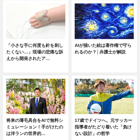
「小さな手に何度も針を刺し
AIが描いた絵は著作権で守ら
たくない…」現場の悲痛な訴
れるのか？│弁護士が解説
えから開発されたア…
ニュース
ニュース
将来の薄毛具合をAIで無料シ
17歳でドイツへ。元サッカー
ミュレーション！手がけたの
指導者がたどり着いた「負け
は洋ランの世界的…
ない設計」の哲学