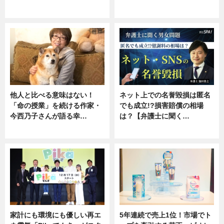
専門家インタビュー
ニュース
他人と比べる意味はない！
ネット上での名誉毀損は匿名
「命の授業」を続ける作家・
でも成立!?損害賠償の相場
今西乃子さんが語る幸…
は？【弁護士に聞く…
専門家インタビュー
専門家インタビュー
家計にも環境にも優しい再エ
5年連続で売上1位！市場でト