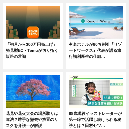
「初月から300万円売上げ」
有名ホテルが80％割引『リゾ
発見型EC・Temuが切り拓く
ートワークス』代表が語る旅
販路の常識
行福利厚生の仕組…
ニュース
ニュース
花見や花火大会の場所取りは
88歳現役イラストレーターが
違法？勝手な撤去や放置のリ
第一線で活躍し続けられる秘
スクを弁護士が解説
訣とは？田村セツ…