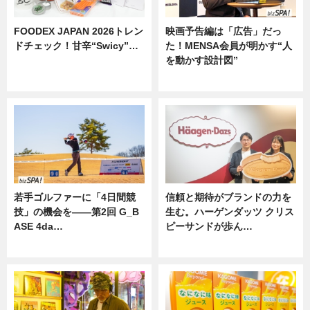
FOODEX JAPAN 2026トレン
映画予告編は「広告」だっ
ドチェック！甘辛“Swicy”…
た！MENSA会員が明かす“人
を動かす設計図”
ニュース
ニュース
若手ゴルファーに「4日間競
信頼と期待がブランドの力を
技」の機会を——第2回 G_B
生む。ハーゲンダッツ クリス
ASE 4da…
ピーサンドが歩ん…
ニュース
ニュース