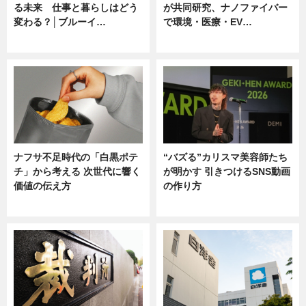
る未来 仕事と暮らしはどう
が共同研究、ナノファイバー
変わる？│ブルーイ…
で環境・医療・EV…
ニュース
ニュース
ナフサ不足時代の「白黒ポテ
“バズる”カリスマ美容師たち
チ」から考える 次世代に響く
が明かす 引きつけるSNS動画
価値の伝え方
の作り方
ニュース
ニュース