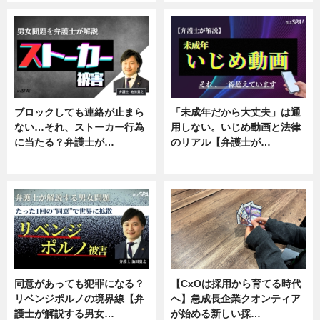
ブロックしても連絡が止まら
「未成年だから大丈夫」は通
ない…それ、ストーカー行為
用しない。いじめ動画と法律
に当たる？弁護士が…
のリアル【弁護士が…
ニュース, 専門家インタビュー
ニュース, 専門家インタビュー
同意があっても犯罪になる？
【CxOは採用から育てる時代
リベンジポルノの境界線【弁
へ】急成長企業クオンティア
護士が解説する男女…
が始める新しい採…