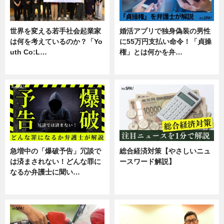
世界を変える若手社会起業家
婚活アプリで独身偽装の男性
は何を考えているのか？「Yo
に55万円支払い命令！「貞操
uth Co:L…
権」とは何かを弁…
スキル
専門家インタビュー
急増中の「爆破予告」冗談で
総合経済対策【やさしいニュ
は済まされない！どんな罪に
ースワード解説】
なるか弁護士に聞い…
ニュース
専門家インタビュー