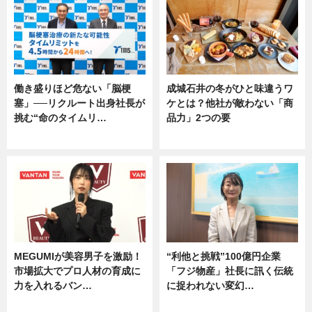
働き盛りほど危ない「脳梗
成城石井の冬がひと味違うワ
塞」──リクルート出身社長が
ケとは？他社が敵わない「商
挑む“命のタイムリ…
品力」2つの要
企業インタビュー
グルメ
MEGUMIが美容男子を激励！
“利他と挑戦”100億円企業
市場拡大でプロ人材の育成に
「フジ物産」社長に訊く伝統
力を入れるバン…
に捉われない変幻…
企業インタビュー
ニュース