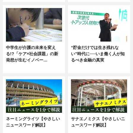
中学生が介護の未来を変え
“貯金だけでは生き残れな
る!?「ケア×社会課題」の新
い”時代に──いま働く人が知
発想が生むイノベー…
るべき金融の真実
ニュース
企業インタビュー
ネーミングライツ【やさしい
サナエノミクス【やさしいニ
ニュースワード解説】
ュースワード解説】