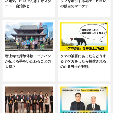
ネ電気「Pikaでんき」がスタ
ップを牽引する花王・ビオレ
ート！自治体と…
の独自のマーケテ…
ニュース
ニュース, 暮らし
増上寺で掃除体験！ニチバン
クマの被害にあったらどうす
が伝える手をいたわることの
る？ケガをしたら補償される
大切さ
のか弁護士が解説
ニュース, 企業インタビュー, 暮ら
専門家インタビュー
し