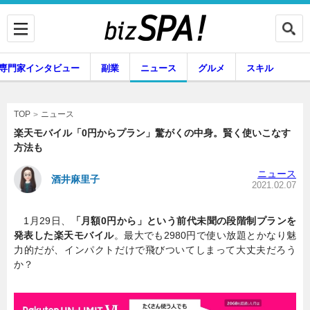
専門家インタビュー
副業
ニュース
グルメ
スキル
ニュース
TOP
楽天モバイル「0円からプラン」驚がくの中身。賢く使いこなす
方法も
企業インタビュー
専門家インタビュー
ニュース
酒井麻里子
2021.02.07
1月29日、
「月額0円から」という前代未聞の段階制プランを
副業
ニュース
発表した楽天モバイル
。最大でも2980円で使い放題とかなり魅
力的だが、インパクトだけで飛びついてしまって大丈夫だろう
か？
グルメ
スキル