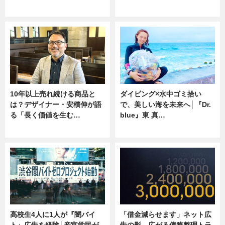
ニュース
専門家インタビュー
10年以上売れ続ける商品と
ダイビング×水中ゴミ拾い
は？デザイナー・安積伸が語
で、美しい海を未来へ│『Dr.
る「長く価値を生む…
blue』東 真…
ニュース
ニュース
高校生4人に1人が『闇バイ
「借金減らせます」ネット広
ト』広告を経験│産官学民が
告の影 広がる債務整理トラ