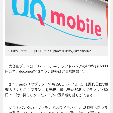
KDDIのサブブランドUQモバイル photo ©Tktktk／dreamstime
大容量プランは、docomo、au、ソフトバンクのいずれも6000
円台で、docomoの4Gプラン以外は容量無制限だ。
また、auのサブブランドであるUQモバイルは、
1月13日に3種
類の「くりこしプラン」を発表
。最も安い3GBのプランは1480
円で、使い切らなかったデータの翌月繰り越しができる。
ソフトバンクのサブブランドのワイモバイルも3種類の新プラ
ンが登場している。こちらは3GBで1980円のプランが最安だ。