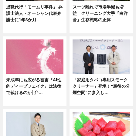
退職代行「モームリ事件」 弁
スーツ離れで市場半減も増
護士法人・オーシャン代表弁
益 クリーニング大手『白洋
護士に1年6か月…
舍』生存戦略の正体
ニュース
企業インタビュー
未成年にも広がる被害『AI性
「家庭用タバコ専用スモーク
的ディープフェイク』は法律
クリーナー」登場！“最後の分
で裁けるのか│弁…
煙空間”に参入し…
ニュース
ニュース