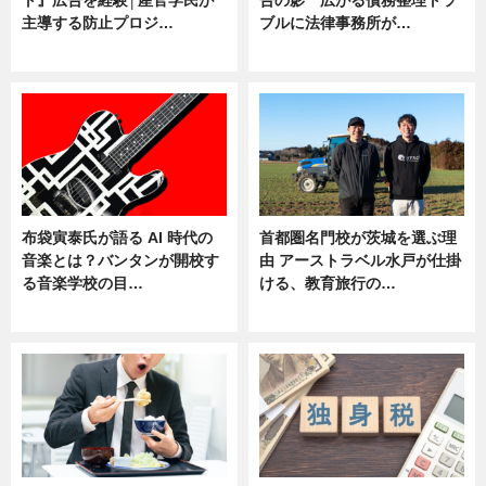
主導する防止プロジ…
ブルに法律事務所が…
ニュース
ニュース
布袋寅泰氏が語る AI 時代の
首都圏名門校が茨城を選ぶ理
音楽とは？バンタンが開校す
由 アーストラベル水戸が仕掛
る音楽学校の目…
ける、教育旅行の…
ニュース
ニュース