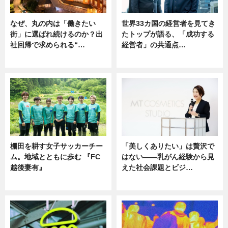
なぜ、丸の内は「働きたい
世界33カ国の経営者を見てき
街」に選ばれ続けるのか？出
たトップが語る、「成功する
社回帰で求められる“…
経営者」の共通点…
ニュース
ニュース
棚田を耕す女子サッカーチー
「美しくありたい」は贅沢で
ム。地域とともに歩む 『FC
はない――乳がん経験から見
越後妻有』
えた社会課題とビジ…
ニュース
ニュース