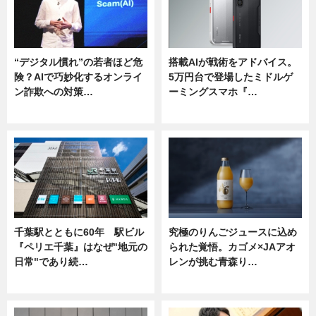
“デジタル慣れ”の若者ほど危
搭載AIが戦術をアドバイス。
険？AIで巧妙化するオンライ
5万円台で登場したミドルゲ
ン詐欺への対策…
ーミングスマホ『…
ニュース
ニュース
千葉駅とともに60年 駅ビル
究極のりんごジュースに込め
『ペリエ千葉』はなぜ"地元の
られた覚悟。カゴメ×JAアオ
日常"であり続…
レンが挑む青森り…
ニュース
ニュース