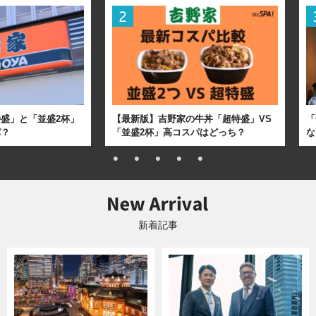
盛」と「並盛2杯」
【最新版】吉野家の牛丼「超特盛」VS
「
パ？
「並盛2杯」高コスパはどっち？
な
新着記事