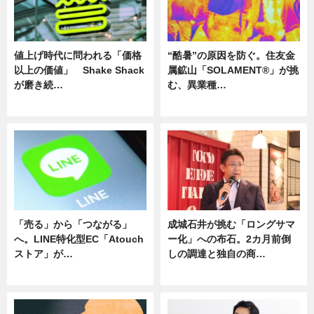
値上げ時代に問われる「価格
“酷暑”の原因を防ぐ。住友金
以上の価値」 Shake Shack
属鉱山「SOLAMENT®」が挑
が磨き続…
む、異業種…
ニュース
ニュース
「売る」から「つながる」
成城石井が挑む「ロングサマ
へ。LINE特化型EC「Atouch
ー化」への布石。2カ月前倒
ストア」が…
しの調達と独自の商…
ニュース
ニュース