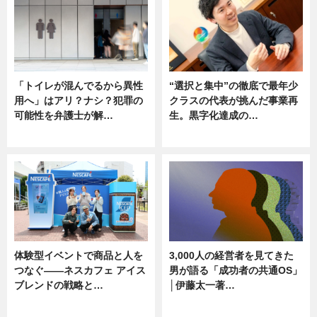
「トイレが混んでるから異性
“選択と集中”の徹底で最年少
用へ」はアリ？ナシ？犯罪の
クラスの代表が挑んだ事業再
可能性を弁護士が解…
生。黒字化達成の…
ニュース, 専門家インタビュー
ニュース
体験型イベントで商品と人を
3,000人の経営者を見てきた
つなぐ――ネスカフェ アイス
男が語る「成功者の共通OS」
ブレンドの戦略と…
│伊藤太一著…
ニュース
ニュース