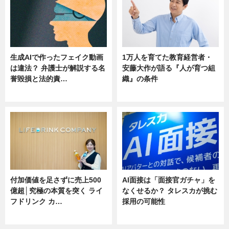
生成AIで作ったフェイク動画
1万人を育てた教育経営者・
は違法？ 弁護士が解説する名
安藤大作が語る『人が育つ組
誉毀損と法的責…
織』の条件
ニュース
ニュース
付加価値を足さずに売上500
AI面接は「面接官ガチャ」を
億超│究極の本質を突く ライ
なくせるか？ タレスカが挑む
フドリンク カ…
採用の可能性
ニュース
ニュース