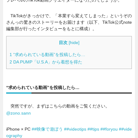
TikTokがきっかけで、「本業すら変えてしまった」というぞの
さんっの驚きのストーリーをお届けます（以下、TikTok公式note
編集部が行ったインタビューをもとに構成）。
目次
[
hide
]
1
“求められている動画”を投稿したら…
2
DA PUMP「U.S.A」から着想を得た
“求められている動画”を投稿したら…
突然ですが、まずはこちらの動画をご覧ください。
@zono.sann
iPhone × PC
##映像で遊ぼう
##videotips
##tips
##foryou
##vide
ography