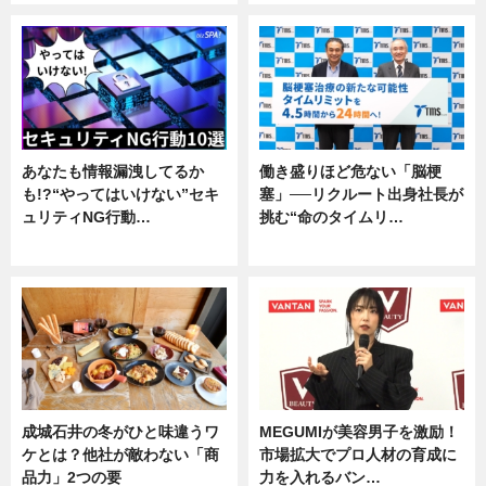
あなたも情報漏洩してるか
働き盛りほど危ない「脳梗
も!?“やってはいけない”セキ
塞」──リクルート出身社長が
ュリティNG行動…
挑む“命のタイムリ…
専門家インタビュー
企業インタビュー
成城石井の冬がひと味違うワ
MEGUMIが美容男子を激励！
ケとは？他社が敵わない「商
市場拡大でプロ人材の育成に
品力」2つの要
力を入れるバン…