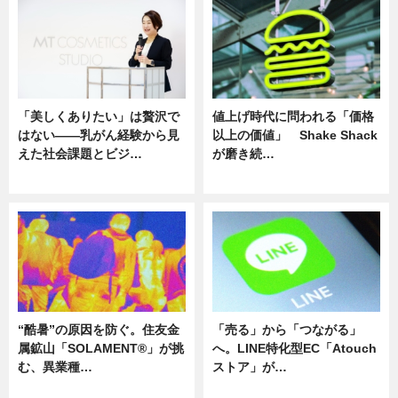
「美しくありたい」は贅沢で
値上げ時代に問われる「価格
はない――乳がん経験から見
以上の価値」 Shake Shack
えた社会課題とビジ…
が磨き続…
ニュース
ニュース
“酷暑”の原因を防ぐ。住友金
「売る」から「つながる」
属鉱山「SOLAMENT®」が挑
へ。LINE特化型EC「Atouch
む、異業種…
ストア」が…
ニュース
ニュース