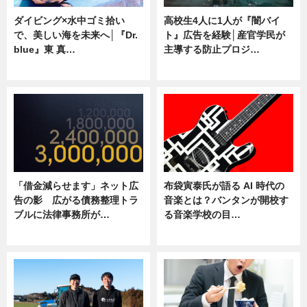
ダイビング×水中ゴミ拾い
高校生4人に1人が『闇バイ
で、美しい海を未来へ│『Dr.
ト』広告を経験│産官学民が
blue』東 真…
主導する防止プロジ…
ニュース
ニュース
「借金減らせます」ネット広
布袋寅泰氏が語る AI 時代の
告の影 広がる債務整理トラ
音楽とは？バンタンが開校す
ブルに法律事務所が…
る音楽学校の目…
ニュース
ニュース