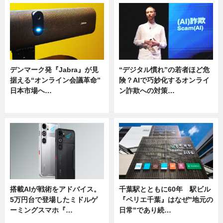
デンマーク発『Jabra』が見
“デジタル慣れ”の若者ほど危
据える“オンライン会議革命”
険？AIで巧妙化するオンライ
日本市場へ…
ン詐欺への対策…
ニュース
ニュース
搭載AIが戦術をアドバイス。
千葉駅とともに60年 駅ビル
5万円台で登場したミドルゲ
『ペリエ千葉』はなぜ"地元の
ーミングスマホ『…
日常"であり続…