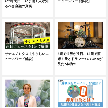
い”時代に──いま働く人が知
ニュースワード解説】
るべき金融の真実
ニュース
企業インタビュー
サナエノミクス【やさしいニ
8歳で世界が注目、12歳で渡
ュースワード解説】
米！天才ドラマーYOYOKAが
見た“本物の…
ニュース
エンタメ