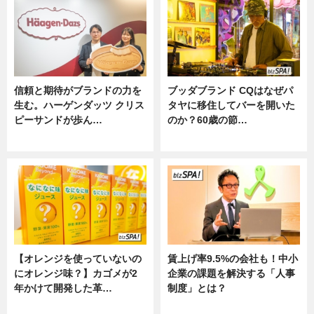
信頼と期待がブランドの力を
ブッダブランド CQはなぜパ
生む。ハーゲンダッツ クリス
タヤに移住してバーを開いた
ピーサンドが歩ん…
のか？60歳の節…
ニュース
ニュース
【オレンジを使っていないの
賃上げ率9.5%の会社も！中小
にオレンジ味？】カゴメが2
企業の課題を解決する「人事
年かけて開発した革…
制度」とは？
グルメ, ニュース, 企業インタビュ
ニュース