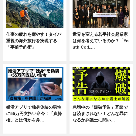
仕事の疲れを癒やす！タイパ
世界を変える若手社会起業家
重視の海外旅行を実現する
は何を考えているのか？「Yo
「事前予約術」
uth Co:L…
暮らし
スキル
婚活アプリで独身偽装の男性
急増中の「爆破予告」冗談で
に55万円支払い命令！「貞操
は済まされない！どんな罪に
権」とは何かを弁…
なるか弁護士に聞い…
専門家インタビュー
専門家インタビュー