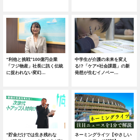
グルメ
企業インタビュー
“利他と挑戦”100億円企業
中学生が介護の未来を変え
「フジ物産」社長に訊く伝統
る!?「ケア×社会課題」の新
に捉われない変幻…
発想が生むイノベー…
ニュース
ニュース
“貯金だけでは生き残れな
ネーミングライツ【やさしい