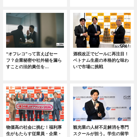
ー
“オフレコ”って言えばセー
酒税改正でビールに再注目！
フ？企業秘密や社外秘を漏ら
ベトナム生産の本格的な味わ
すことの法的責任を…
いで市場に挑戦
ニュース, 専門家インタビュー
ニュース
物価高の社会に挑む！福利厚
観光業の人材不足解消を専門
生がもたらす従業員・企業・
スクールが担う。学生の留学