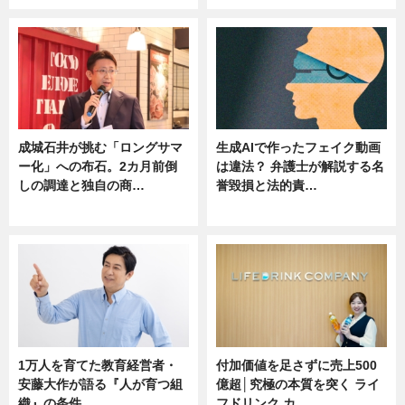
成城石井が挑む「ロングサマ
生成AIで作ったフェイク動画
ー化」への布石。2カ月前倒
は違法？ 弁護士が解説する名
しの調達と独自の商…
誉毀損と法的責…
ニュース
ニュース
1万人を育てた教育経営者・
付加価値を足さずに売上500
安藤大作が語る『人が育つ組
億超│究極の本質を突く ライ
織』の条件
フドリンク カ…