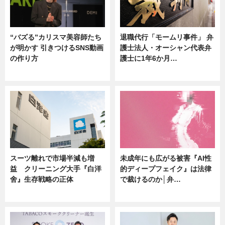
“バズる”カリスマ美容師たち
退職代行「モームリ事件」 弁
が明かす 引きつけるSNS動画
護士法人・オーシャン代表弁
の作り方
護士に1年6か月…
ニュース
ニュース
スーツ離れで市場半減も増
未成年にも広がる被害『AI性
益 クリーニング大手『白洋
的ディープフェイク』は法律
舍』生存戦略の正体
で裁けるのか│弁…
企業インタビュー
ニュース