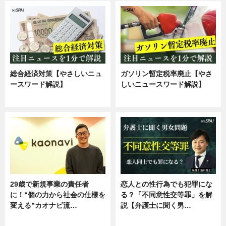
総合経済対策【やさしいニュ
ガソリン暫定税率廃止【やさ
ースワード解説】
しいニュースワード解説】
ニュース
ニュース
29歳で新規事業の責任者
恋人との性行為でも犯罪にな
に！“個の力から社会の仕様を
る？「不同意性交等罪」を解
変える”カオナビ流…
説【弁護士に聞く男…
企業インタビュー
専門家インタビュー