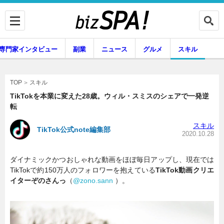
専門家インタビュー
副業
ニュース
グルメ
スキル
スキル
TOP
TikTokを本業に変えた28歳。ウィル・スミスのシェアで一発逆
転
企業インタビュー
専門家インタビュー
スキル
TikTok公式note編集部
2020.10.28
ダイナミックかつおしゃれな動画をほぼ毎日アップし、現在では
副業
ニュース
TikTokで約150万人のフォロワーを抱えている
TikTok動画クリエ
イターぞのさんっ
（
@zono.sann
）。
グルメ
スキル