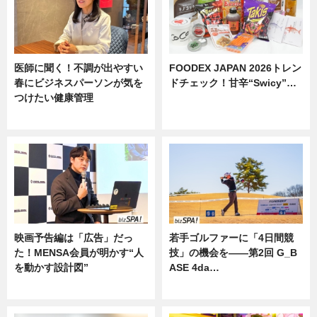
医師に聞く！不調が出やすい
FOODEX JAPAN 2026トレン
春にビジネスパーソンが気を
ドチェック！甘辛“Swicy”…
つけたい健康管理
ニュース
ニュース
映画予告編は「広告」だっ
若手ゴルファーに「4日間競
た！MENSA会員が明かす“人
技」の機会を——第2回 G_B
を動かす設計図”
ASE 4da…
ニュース
ニュース