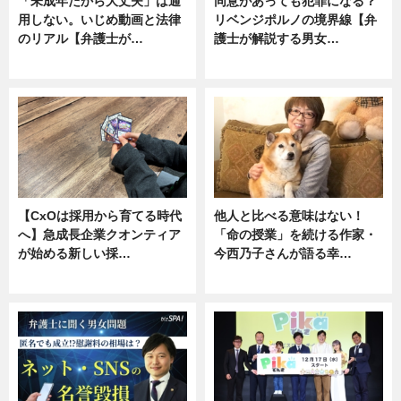
「未成年だから大丈夫」は通
同意があっても犯罪になる？
用しない。いじめ動画と法律
リベンジポルノの境界線【弁
のリアル【弁護士が…
護士が解説する男女…
ニュース, 専門家インタビュー
専門家インタビュー
【CxOは採用から育てる時代
他人と比べる意味はない！
へ】急成長企業クオンティア
「命の授業」を続ける作家・
が始める新しい採…
今西乃子さんが語る幸…
ニュース
専門家インタビュー