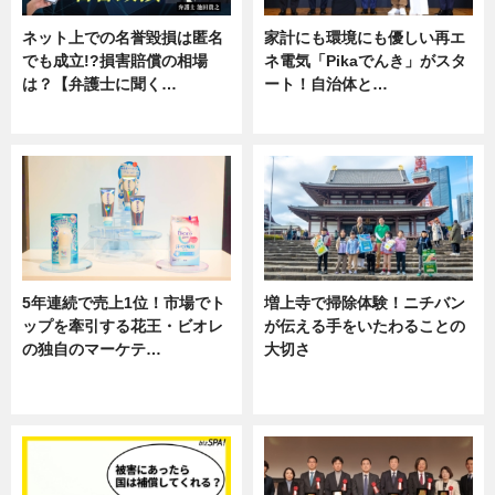
ネット上での名誉毀損は匿名
家計にも環境にも優しい再エ
でも成立!?損害賠償の相場
ネ電気「Pikaでんき」がスタ
は？【弁護士に聞く…
ート！自治体と…
専門家インタビュー
ニュース
5年連続で売上1位！市場でト
増上寺で掃除体験！ニチバン
ップを牽引する花王・ビオレ
が伝える手をいたわることの
の独自のマーケテ…
大切さ
ニュース, 暮らし
ニュース, 企業インタビュー, 暮ら
し