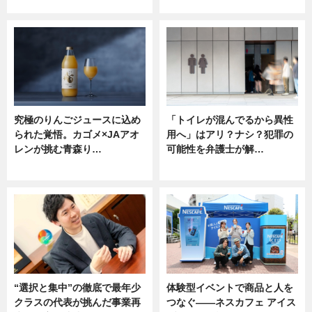
ニュース
ニュース
究極のりんごジュースに込め
「トイレが混んでるから異性
られた覚悟。カゴメ×JAアオ
用へ」はアリ？ナシ？犯罪の
レンが挑む青森り…
可能性を弁護士が解…
ニュース
ニュース, 専門家インタビュー
“選択と集中”の徹底で最年少
体験型イベントで商品と人を
クラスの代表が挑んだ事業再
つなぐ――ネスカフェ アイス