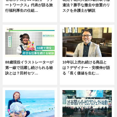
ートワークス』代表が語る旅
違法？勝手な撤去や放置のリ
行福利厚生の仕組…
スクを弁護士が解説
ニュース
ニュース
88歳現役イラストレーターが
10年以上売れ続ける商品と
第一線で活躍し続けられる秘
は？デザイナー・安積伸が語
訣とは？田村セツ…
る「長く価値を生む…
専門家インタビュー
ニュース