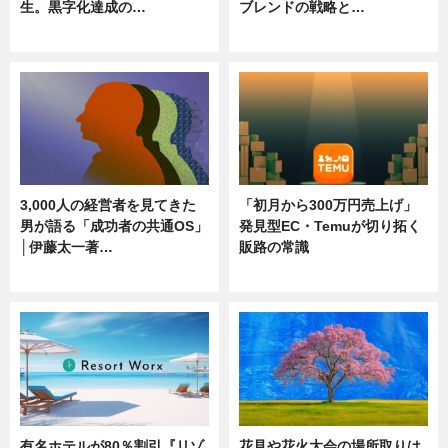
生。黒字化達成の…
ブレンドの戦略と…
ニュース
ニュース
3,000人の経営者を見てきた
「初月から300万円売上げ」
男が語る「成功者の共通OS」
発見型EC・Temuが切り拓く
│伊藤太一著…
販路の常識
ニュース
ニュース
有名ホテルが80％割引『リゾ
花見や花火大会の場所取りは