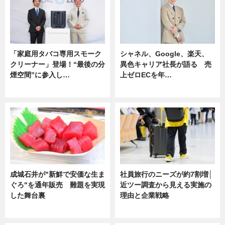
「家庭用タバコ専用スモーク
シャネル、Google、楽天、
クリーナー」登場！“最後の分
異色キャリア社長が語る 売
煙空間”に参入し…
上ゼロECを年…
ニュース
ニュース
成城石井が"新鮮で安価な生ま
社員旅行のニーズが約7割増│
ぐろ"を通年販売 難題を実現
近ツー調査から見える実施の
した舞台裏
理由と企業戦略
ニュース
ニュース