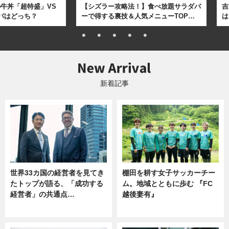
牛丼「超特盛」VS
【シズラー攻略法！】食べ放題サラダバ
吉
パはどっち？
ーで得する裏技＆人気メニューTOP…
は
新着記事
世界33カ国の経営者を見てき
棚田を耕す女子サッカーチー
たトップが語る、「成功する
ム。地域とともに歩む 『FC
経営者」の共通点…
越後妻有』
ニュース
ニュース