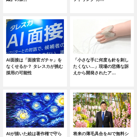
ニュース
ニュース
AI面接は「面接官ガチャ」を
「小さな手に何度も針を刺し
なくせるか？ タレスカが挑む
たくない…」現場の悲痛な訴
採用の可能性
えから開発されたア…
ニュース
ニュース
AIが描いた絵は著作権で守ら
将来の薄毛具合をAIで無料シ