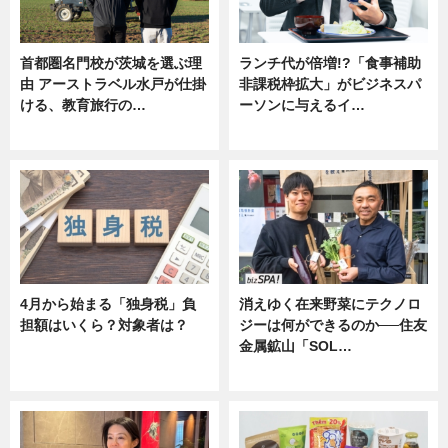
首都圏名門校が茨城を選ぶ理
ランチ代が倍増!?「食事補助
由 アーストラベル水戸が仕掛
非課税枠拡大」がビジネスパ
ける、教育旅行の…
ーソンに与えるイ…
ニュース
ニュース
4月から始まる「独身税」負
消えゆく在来野菜にテクノロ
担額はいくら？対象者は？
ジーは何ができるのか──住友
金属鉱山「SOL…
ニュース
ニュース