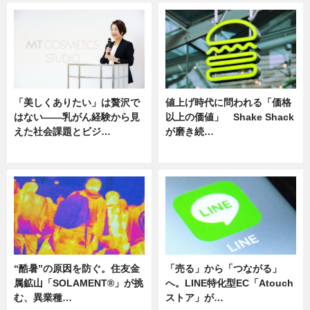
「美しくありたい」は贅沢で
値上げ時代に問われる「価格
はない――乳がん経験から見
以上の価値」 Shake Shack
えた社会課題とビジ…
が磨き続…
ニュース
ニュース
“酷暑”の原因を防ぐ。住友金
「売る」から「つながる」
属鉱山「SOLAMENT®」が挑
へ。LINE特化型EC「Atouch
む、異業種…
ストア」が…