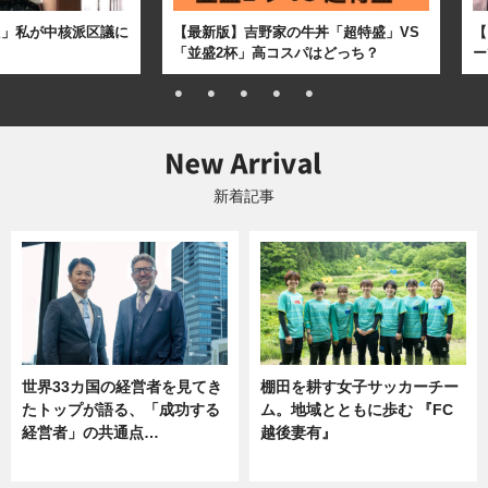
た」私が中核派区議に
【最新版】吉野家の牛丼「超特盛」VS
【
「並盛2杯」高コスパはどっち？
ー
新着記事
世界33カ国の経営者を見てき
棚田を耕す女子サッカーチー
たトップが語る、「成功する
ム。地域とともに歩む 『FC
経営者」の共通点…
越後妻有』
ニュース
ニュース