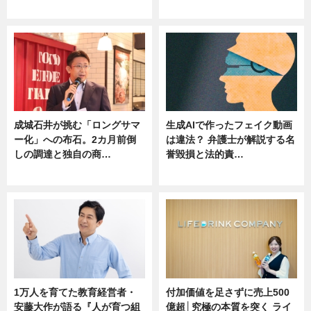
ニュース
ニュース
成城石井が挑む「ロングサマ
生成AIで作ったフェイク動画
ー化」への布石。2カ月前倒
は違法？ 弁護士が解説する名
しの調達と独自の商…
誉毀損と法的責…
ニュース
ニュース
1万人を育てた教育経営者・
付加価値を足さずに売上500
安藤大作が語る『人が育つ組
億超│究極の本質を突く ライ