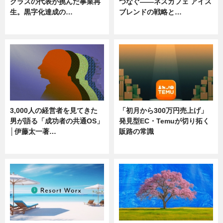
クラスの代表が挑んだ事業再
つなぐ――ネスカフェ アイス
生。黒字化達成の…
ブレンドの戦略と…
ニュース
ニュース
3,000人の経営者を見てきた
「初月から300万円売上げ」
男が語る「成功者の共通OS」
発見型EC・Temuが切り拓く
│伊藤太一著…
販路の常識
ニュース
ニュース