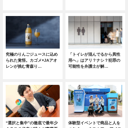
ニュース
ニュース
究極のりんごジュースに込め
「トイレが混んでるから異性
られた覚悟。カゴメ×JAアオ
用へ」はアリ？ナシ？犯罪の
レンが挑む青森り…
可能性を弁護士が解…
ニュース
ニュース, 専門家インタビュー
“選択と集中”の徹底で最年少
体験型イベントで商品と人を