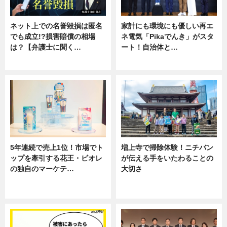
ネット上での名誉毀損は匿名
家計にも環境にも優しい再エ
でも成立!?損害賠償の相場
ネ電気「Pikaでんき」がスタ
は？【弁護士に聞く…
ート！自治体と…
専門家インタビュー
ニュース
5年連続で売上1位！市場でト
増上寺で掃除体験！ニチバン
ップを牽引する花王・ビオレ
が伝える手をいたわることの
の独自のマーケテ…
大切さ
ニュース, 暮らし
ニュース, 企業インタビュー, 暮ら
し