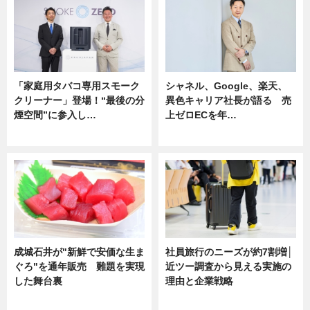
「家庭用タバコ専用スモーク
シャネル、Google、楽天、
クリーナー」登場！“最後の分
異色キャリア社長が語る 売
煙空間”に参入し…
上ゼロECを年…
ニュース
ニュース
成城石井が"新鮮で安価な生ま
社員旅行のニーズが約7割増│
ぐろ"を通年販売 難題を実現
近ツー調査から見える実施の
した舞台裏
理由と企業戦略
ニュース
ニュース