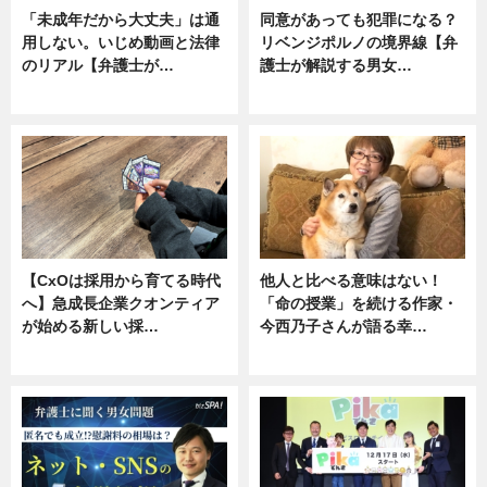
「未成年だから大丈夫」は通
同意があっても犯罪になる？
用しない。いじめ動画と法律
リベンジポルノの境界線【弁
のリアル【弁護士が…
護士が解説する男女…
ニュース, 専門家インタビュー
専門家インタビュー
【CxOは採用から育てる時代
他人と比べる意味はない！
へ】急成長企業クオンティア
「命の授業」を続ける作家・
が始める新しい採…
今西乃子さんが語る幸…
ニュース
専門家インタビュー