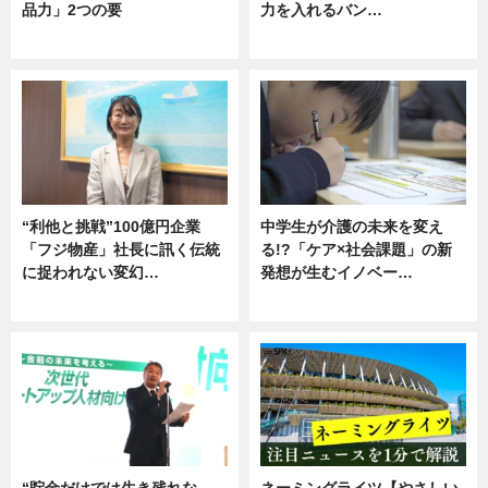
品力」2つの要
力を入れるバン…
グルメ
企業インタビュー
“利他と挑戦”100億円企業
中学生が介護の未来を変え
「フジ物産」社長に訊く伝統
る!?「ケア×社会課題」の新
に捉われない変幻…
発想が生むイノベー…
ニュース
ニュース
“貯金だけでは生き残れな
ネーミングライツ【やさしい