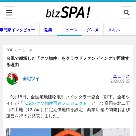
専門家インタビュー
副業
ニュース
グルメ
スキル
ニュース
TOP
台風で崩壊した「クソ物件」をクラウドファンディングで再建す
る理由
企業インタビュー
専門家インタビュー
ニュース
全宅ツイ
2020.09.25
9月18日、全国宅地建物取引ツイッタラー協会（以下、全宅ツ
副業
ニュース
イ）が「
伝説のクソ物件再建プロジェクト
」として高円寺北二丁
目の土地（12.7㎡）に定期借地権を設定、商業店舗の開発および
運営を行うと発表しました。
グルメ
スキル