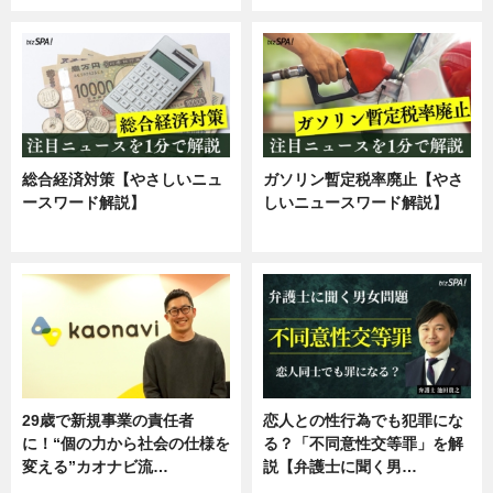
総合経済対策【やさしいニュ
ガソリン暫定税率廃止【やさ
ースワード解説】
しいニュースワード解説】
ニュース
ニュース
29歳で新規事業の責任者
恋人との性行為でも犯罪にな
に！“個の力から社会の仕様を
る？「不同意性交等罪」を解
変える”カオナビ流…
説【弁護士に聞く男…