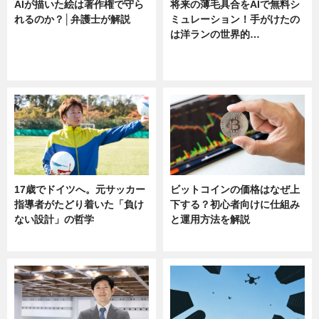
AIが描いた絵は著作権で守ら
将来の薄毛具合をAIで無料シ
れるのか？│弁護士が解説
ミュレーション！手がけたの
は洋ランの世界的…
ニュース
ニュース
sponsored by 河野メリクロン
17歳でドイツへ。元サッカー
ビットコインの価格はなぜ上
指導者がたどり着いた「負け
下する？初心者向けに仕組み
ない設計」の哲学
と運用方法を解説
ニュース
ニュース