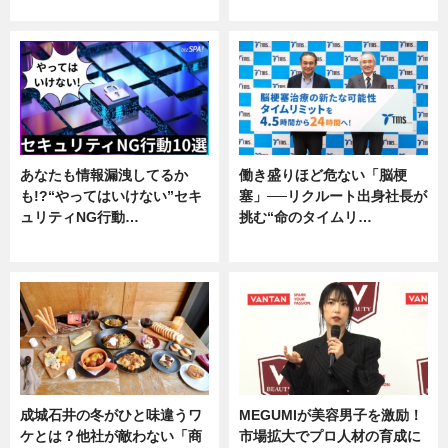
企業インタビュー
専門家インタビュー
あなたも情報漏洩してるか
働き盛りほど危ない「脳梗
も!?“やってはいけない”セキ
塞」──リクルート出身社長が
ュリティNG行動…
挑む“命のタイムリ…
専門家インタビュー
企業インタビュー
成城石井の冬がひと味違うワ
MEGUMIが美容男子を激励！
ケとは？他社が敵わない「商
市場拡大でプロ人材の育成に