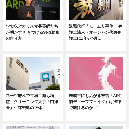
“バズる”カリスマ美容師たち
退職代行「モームリ事件」 弁
が明かす 引きつけるSNS動画
護士法人・オーシャン代表弁
の作り方
護士に1年6か月…
ニュース
ニュース
スーツ離れで市場半減も増
未成年にも広がる被害『AI性
益 クリーニング大手『白洋
的ディープフェイク』は法律
舍』生存戦略の正体
で裁けるのか│弁…
企業インタビュー
ニュース