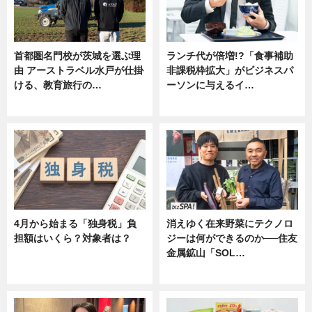
首都圏名門校が茨城を選ぶ理
ランチ代が倍増!?「食事補助
由 アーストラベル水戸が仕掛
非課税枠拡大」がビジネスパ
ける、教育旅行の…
ーソンに与えるイ…
ニュース
ニュース
4月から始まる「独身税」負
消えゆく在来野菜にテクノロ
担額はいくら？対象者は？
ジーは何ができるのか──住友
金属鉱山「SOL…
ニュース
ニュース