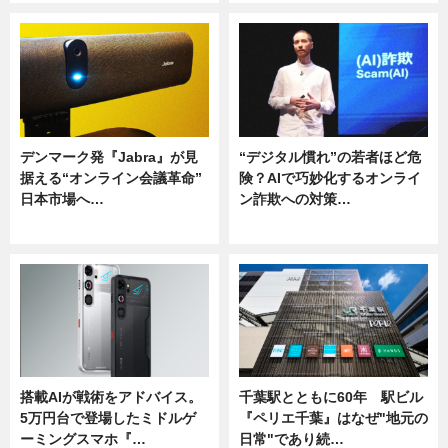
デンマーク発『Jabra』が見
“デジタル慣れ”の若者ほど危
据える“オンライン会議革命”
険？AIで巧妙化するオンライ
日本市場へ…
ン詐欺への対策…
ニュース
ニュース
搭載AIが戦術をアドバイス。
千葉駅とともに60年 駅ビル
5万円台で登場したミドルゲ
『ペリエ千葉』はなぜ"地元の
ーミングスマホ『…
日常"であり続…