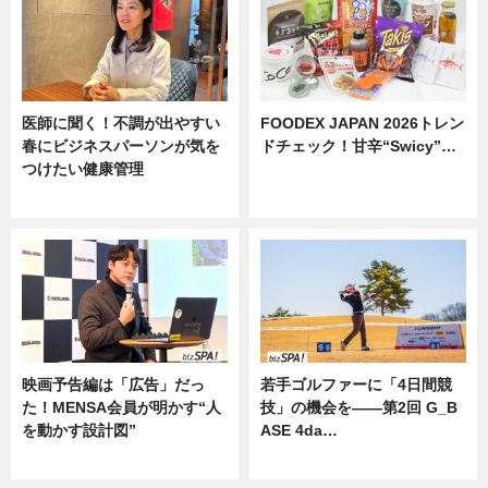
医師に聞く！不調が出やすい
FOODEX JAPAN 2026トレン
春にビジネスパーソンが気を
ドチェック！甘辛“Swicy”…
つけたい健康管理
ニュース
ニュース
映画予告編は「広告」だっ
若手ゴルファーに「4日間競
た！MENSA会員が明かす“人
技」の機会を——第2回 G_B
を動かす設計図”
ASE 4da…
ニュース
ニュース