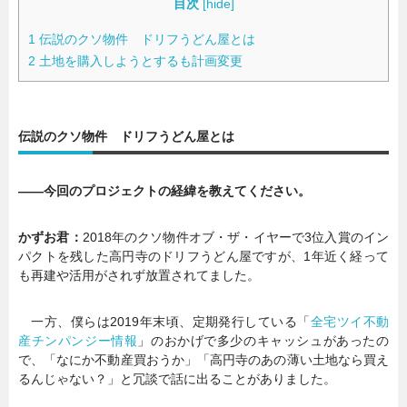
目次
[
hide
]
1
伝説のクソ物件 ドリフうどん屋とは
2
土地を購入しようとするも計画変更
伝説のクソ物件 ドリフうどん屋とは
――今回のプロジェクトの経緯を教えてください。
かずお君：
2018年のクソ物件オブ・ザ・イヤーで3位入賞のイン
パクトを残した高円寺のドリフうどん屋ですが、1年近く経って
も再建や活用がされず放置されてました。
一方、僕らは2019年末頃、定期発行している「
全宅ツイ不動
産チンパンジー情報
」のおかげで多少のキャッシュがあったの
で、「なにか不動産買おうか」「高円寺のあの薄い土地なら買え
るんじゃない？」と冗談で話に出ることがありました。