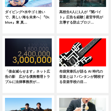
ダイビング×水中ゴミ拾い
高校生4人に1人が『闇バイ
で、美しい海を未来へ│『Dr.
ト』広告を経験│産官学民が
blue』東 真…
主導する防止プロジ…
ニュース
ニュース
「借金減らせます」ネット広
布袋寅泰氏が語る AI 時代の
告の影 広がる債務整理トラ
音楽とは？バンタンが開校す
ブルに法律事務所が…
る音楽学校の目…
ニュース
ニュース