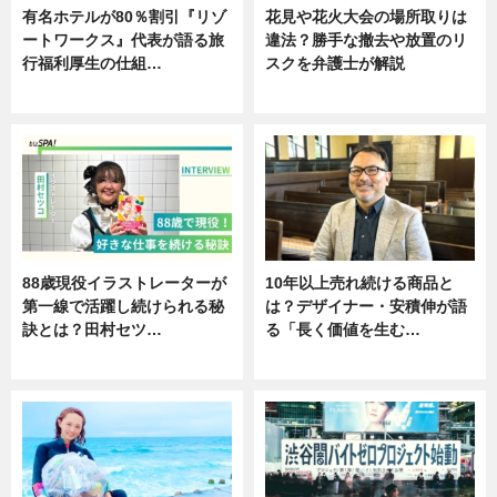
有名ホテルが80％割引『リゾ
花見や花火大会の場所取りは
ートワークス』代表が語る旅
違法？勝手な撤去や放置のリ
行福利厚生の仕組…
スクを弁護士が解説
ニュース
ニュース
88歳現役イラストレーターが
10年以上売れ続ける商品と
第一線で活躍し続けられる秘
は？デザイナー・安積伸が語
訣とは？田村セツ…
る「長く価値を生む…
専門家インタビュー
ニュース