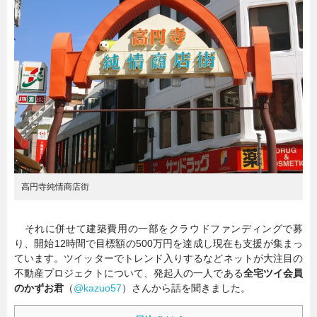
暮らし
エンタメ
連載一覧
高円寺純情商店街
それに併せて建築費用の一部をクラウドファンディングで募
り、開始12時間で目標額の500万円を達成し現在も支援が集まっ
ています。ツイッターでトレンド入りするなどネットが大注目の
不動産プロジェクトについて、発起人の一人である
全宅ツイ会員
のかずお君
（
@kazuo57
）さんから話を聞きました。