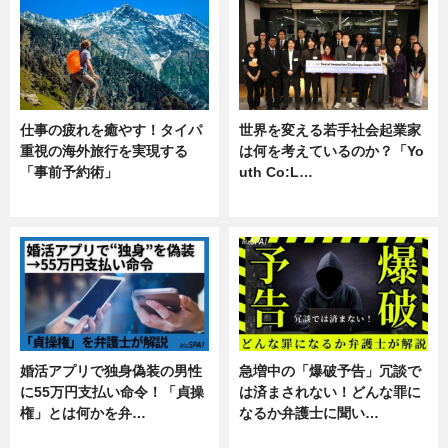
仕事の疲れを癒やす！タイパ
世界を変える若手社会起業家
重視の海外旅行を実現する
は何を考えているのか？「Yo
「事前予約術」
uth Co:L…
暮らし
スキル
婚活アプリで独身偽装の男性
急増中の「爆破予告」冗談で
に55万円支払い命令！「貞操
は済まされない！どんな罪に
権」とは何かを弁…
なるか弁護士に聞い…
専門家インタビュー
専門家インタビュー