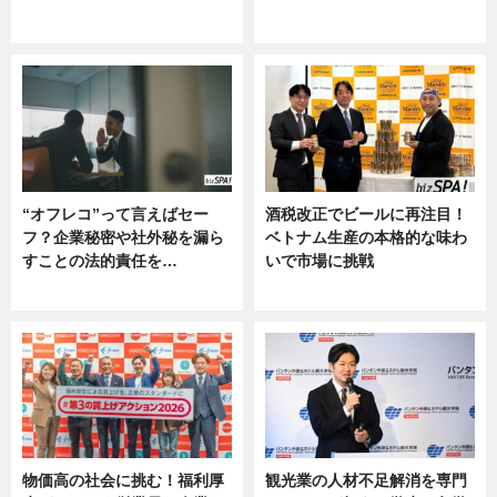
グルメ, ニュース, 企業インタビュ
ニュース
ー
“オフレコ”って言えばセー
酒税改正でビールに再注目！
フ？企業秘密や社外秘を漏ら
ベトナム生産の本格的な味わ
すことの法的責任を…
いで市場に挑戦
ニュース, 専門家インタビュー
ニュース
物価高の社会に挑む！福利厚
観光業の人材不足解消を専門