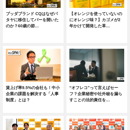
ブッダブランド CQはなぜパ
【オレンジを使っていないの
タヤに移住してバーを開いた
にオレンジ味？】カゴメが2
のか？60歳の節…
年かけて開発した革…
ニュース
グルメ, ニュース, 企業インタビュ
ー
賃上げ率9.5%の会社も！中小
“オフレコ”って言えばセー
企業の課題を解決する「人事
フ？企業秘密や社外秘を漏ら
制度」とは？
すことの法的責任を…
ニュース
ニュース, 専門家インタビュー