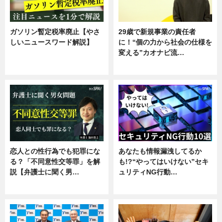
ガソリン暫定税率廃止【やさ
29歳で新規事業の責任者
しいニュースワード解説】
に！“個の力から社会の仕様を
変える”カオナビ流…
ニュース
企業インタビュー
恋人との性行為でも犯罪にな
あなたも情報漏洩してるか
る？「不同意性交等罪」を解
も!?“やってはいけない”セキ
説【弁護士に聞く男…
ュリティNG行動…
専門家インタビュー
専門家インタビュー