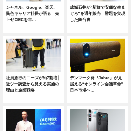
シャネル、Google、楽天、
成城石井が"新鮮で安価な生ま
異色キャリア社長が語る 売
ぐろ"を通年販売 難題を実現
上ゼロECを年…
した舞台裏
ニュース
ニュース
社員旅行のニーズが約7割増│
デンマーク発『Jabra』が見
近ツー調査から見える実施の
据える“オンライン会議革命”
理由と企業戦略
日本市場へ…
ニュース
ニュース