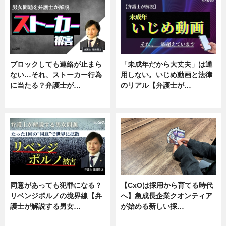
ブロックしても連絡が止まら
「未成年だから大丈夫」は通
ない…それ、ストーカー行為
用しない。いじめ動画と法律
に当たる？弁護士が…
のリアル【弁護士が…
ニュース, 専門家インタビュー
ニュース, 専門家インタビュー
同意があっても犯罪になる？
【CxOは採用から育てる時代
リベンジポルノの境界線【弁
へ】急成長企業クオンティア
護士が解説する男女…
が始める新しい採…
専門家インタビュー
ニュース