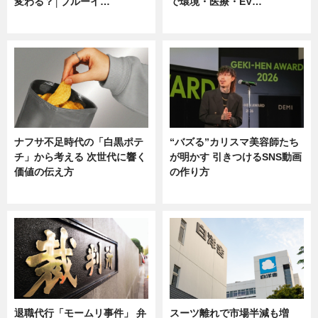
変わる？│ブルーイ…
で環境・医療・EV…
ニュース
ニュース
ナフサ不足時代の「白黒ポテ
“バズる”カリスマ美容師たち
チ」から考える 次世代に響く
が明かす 引きつけるSNS動画
価値の伝え方
の作り方
ニュース
ニュース
退職代行「モームリ事件」 弁
スーツ離れで市場半減も増