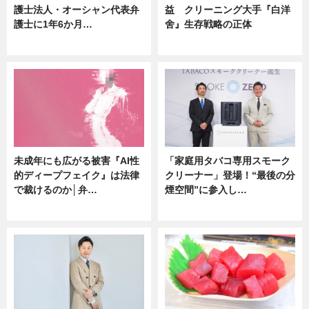
護士法人・オーシャン代表弁
益 クリーニング大手『白洋
護士に1年6か月…
舍』生存戦略の正体
ニュース
企業インタビュー
未成年にも広がる被害『AI性
「家庭用タバコ専用スモーク
的ディープフェイク』は法律
クリーナー」登場！“最後の分
で裁けるのか│弁…
煙空間”に参入し…
ニュース
ニュース