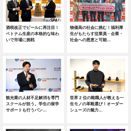
酒税改正でビールに再注目！
物価高の社会に挑む！福利厚
ベトナム生産の本格的な味わ
生がもたらす従業員・企業・
いで市場に挑戦
社会への恩恵と可能…
ニュース
ニュース
観光業の人材不足解消を専門
世界 2 位の靴職人が教える一
スクールが担う。学生の留学
生モノの革靴選び！オーダー
サポートも行うバン…
シューズの魅力…
ニュース, 企業インタビュー
ニュース, 専門家インタビュー