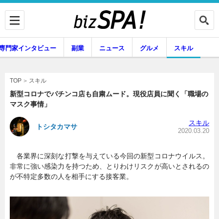
専門家インタビュー
副業
ニュース
グルメ
スキル
スキル
TOP
新型コロナでパチンコ店も自粛ムード。現役店員に聞く「職場の
マスク事情」
企業インタビュー
専門家インタビュー
スキル
トシタカマサ
2020.03.20
各業界に深刻な打撃を与えている今回の新型コロナウイルス。
副業
ニュース
非常に強い感染力を持つため、とりわけリスクが高いとされるの
が不特定多数の人を相手にする接客業。
グルメ
スキル