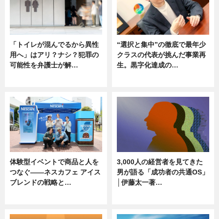
「トイレが混んでるから異性
“選択と集中”の徹底で最年少
用へ」はアリ？ナシ？犯罪の
クラスの代表が挑んだ事業再
可能性を弁護士が解…
生。黒字化達成の…
ニュース, 専門家インタビュー
ニュース
体験型イベントで商品と人を
3,000人の経営者を見てきた
つなぐ――ネスカフェ アイス
男が語る「成功者の共通OS」
ブレンドの戦略と…
│伊藤太一著…
ニュース
ニュース