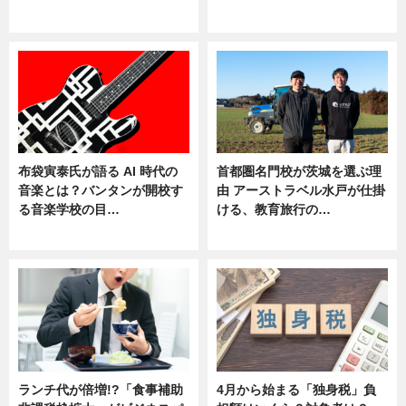
ニュース
ニュース
布袋寅泰氏が語る AI 時代の
首都圏名門校が茨城を選ぶ理
音楽とは？バンタンが開校す
由 アーストラベル水戸が仕掛
る音楽学校の目…
ける、教育旅行の…
ニュース
ニュース
ランチ代が倍増!?「食事補助
4月から始まる「独身税」負