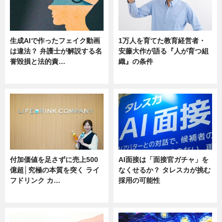
生成AIで作ったフェイク動画
1万人を育てた教育経営者・
は違法？ 弁護士が解説する名
安藤大作が語る『人が育つ組
誉毀損と法的責…
織』の条件
ニュース
ニュース
付加価値を足さずに売上500
AI面接は「面接官ガチャ」を
億超│究極の本質を突く ライ
なくせるか？ タレスカが挑む
フドリンク カ…
採用の可能性
ニュース
ニュース