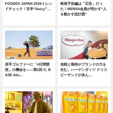
FOODEX JAPAN 2026トレン
映画予告編は「広告」だっ
ドチェック！甘辛“Swicy”…
た！MENSA会員が明かす“人
を動かす設計図”
ニュース
ニュース
若手ゴルファーに「4日間競
信頼と期待がブランドの力を
技」の機会を——第2回 G_B
生む。ハーゲンダッツ クリス
ASE 4da…
ピーサンドが歩ん…
ニュース
ニュース