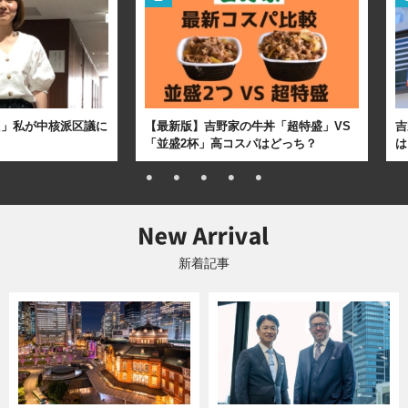
た」私が中核派区議に
【最新版】吉野家の牛丼「超特盛」VS
吉
「並盛2杯」高コスパはどっち？
は
新着記事