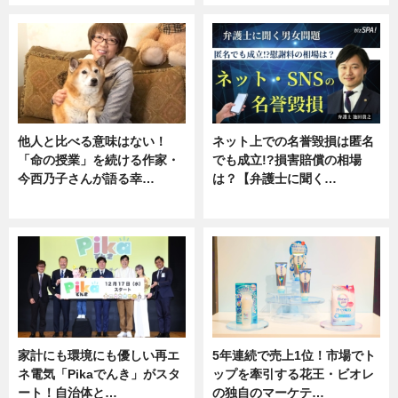
他人と比べる意味はない！
ネット上での名誉毀損は匿名
「命の授業」を続ける作家・
でも成立!?損害賠償の相場
今西乃子さんが語る幸…
は？【弁護士に聞く…
専門家インタビュー
専門家インタビュー
家計にも環境にも優しい再エ
5年連続で売上1位！市場でト
ネ電気「Pikaでんき」がスタ
ップを牽引する花王・ビオレ
ート！自治体と…
の独自のマーケテ…