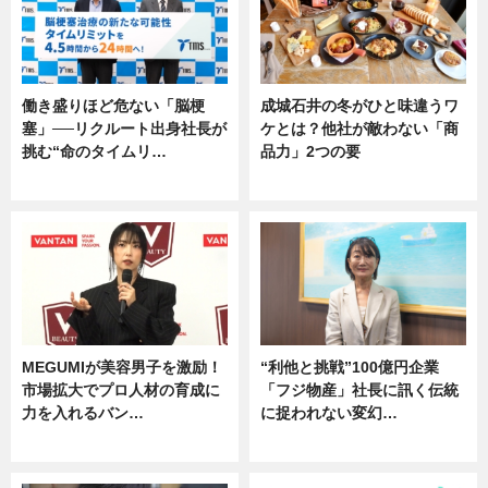
働き盛りほど危ない「脳梗
成城石井の冬がひと味違うワ
塞」──リクルート出身社長が
ケとは？他社が敵わない「商
挑む“命のタイムリ…
品力」2つの要
企業インタビュー
グルメ
MEGUMIが美容男子を激励！
“利他と挑戦”100億円企業
市場拡大でプロ人材の育成に
「フジ物産」社長に訊く伝統
力を入れるバン…
に捉われない変幻…
企業インタビュー
ニュース