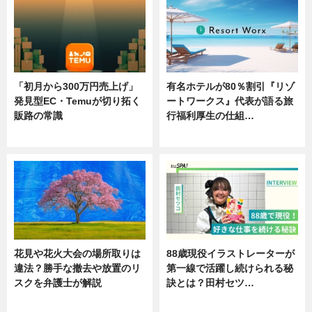
「初月から300万円売上げ」
有名ホテルが80％割引『リゾ
発見型EC・Temuが切り拓く
ートワークス』代表が語る旅
販路の常識
行福利厚生の仕組…
ニュース
ニュース
花見や花火大会の場所取りは
88歳現役イラストレーターが
違法？勝手な撤去や放置のリ
第一線で活躍し続けられる秘
スクを弁護士が解説
訣とは？田村セツ…
ニュース
専門家インタビュー