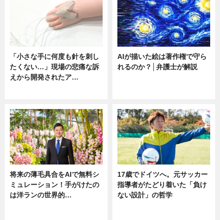
「小さな手に何度も針を刺し
AIが描いた絵は著作権で守ら
たくない…」現場の悲痛な訴
れるのか？│弁護士が解説
えから開発されたア…
ニュース
ニュース
将来の薄毛具合をAIで無料シ
17歳でドイツへ。元サッカー
ミュレーション！手がけたの
指導者がたどり着いた「負け
は洋ランの世界的…
ない設計」の哲学
ニュース
ニュース
sponsored by 河野メリクロン