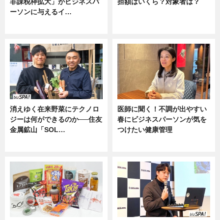
非課税枠拡大」がビジネスパ
担額はいくら？対象者は？
ーソンに与えるイ…
ニュース
ニュース
消えゆく在来野菜にテクノロ
医師に聞く！不調が出やすい
ジーは何ができるのか──住友
春にビジネスパーソンが気を
金属鉱山「SOL…
つけたい健康管理
ニュース
ニュース