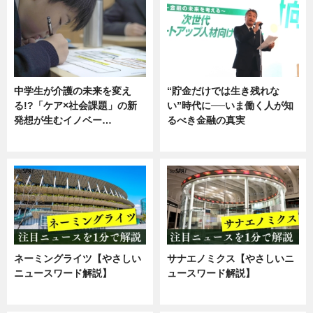
中学生が介護の未来を変え
“貯金だけでは生き残れな
る!?「ケア×社会課題」の新
い”時代に──いま働く人が知
発想が生むイノベー…
るべき金融の真実
ニュース
企業インタビュー
ネーミングライツ【やさしい
サナエノミクス【やさしいニ
ニュースワード解説】
ュースワード解説】
ニュース
ニュース