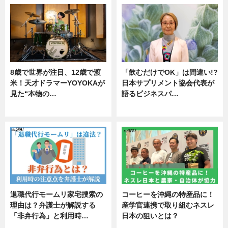
8歳で世界が注目、12歳で渡
「飲むだけでOK」は間違い!?
米！天才ドラマーYOYOKAが
日本サプリメント協会代表が
見た“本物の…
語るビジネスパ…
エンタメ
ニュース
退職代行モームリ家宅捜索の
コーヒーを沖縄の特産品に！
理由は？弁護士が解説する
産学官連携で取り組むネスレ
「非弁行為」と利用時…
日本の狙いとは？