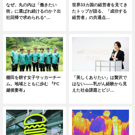
なぜ、丸の内は「働きたい
世界33カ国の経営者を見てき
街」に選ばれ続けるのか？出
たトップが語る、「成功する
社回帰で求められる“…
経営者」の共通点…
ニュース
ニュース
棚田を耕す女子サッカーチー
「美しくありたい」は贅沢で
ム。地域とともに歩む 『FC
はない――乳がん経験から見
越後妻有』
えた社会課題とビジ…
ニュース
ニュース