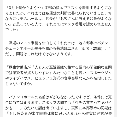
「3月上旬からようやく本部の指示でマスクを着用するようにな
りましたが、それまでは各店舗の判断に委ねられていました。ち
なみにウチのホールは、店長が『お客さんに与える印象がよくな
い』と思っている人で、それまではマスク着用が認められません
でした」
職場のマスク事情を告白してくれたのは、地方都市のパチンコ
チェーンでホール主任を務める菊池雄二さん（仮名・29歳）。た
だし、問題はこれだけではないようです。
「厚生労働省が『人と人が至近距離で接する屋内の閉鎖的な空間
では感染者が拡大しやすい』みたいなことを言い、スポーツジム
やライブハウス、ビュッフェ形式の食事会場なんかを名指しした
じゃないですか。
パチンコホールの名前は挙がらなかったですけど、条件には完
全に当てはまります。スタッフの間でも『ウチの業界ってヤバイ
かも……』みたいな話は出ていますし、実際に本部勤めの同期は
『もし感染者が出て臨時休業に追い込まれたら確実に経営が傾