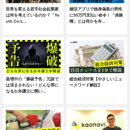
世界を変える若手社会起業家
婚活アプリで独身偽装の男性
は何を考えているのか？「Yo
に55万円支払い命令！「貞操
uth Co:L…
権」とは何かを弁…
スキル
専門家インタビュー
急増中の「爆破予告」冗談で
総合経済対策【やさしいニュ
は済まされない！どんな罪に
ースワード解説】
なるか弁護士に聞い…
ニュース
専門家インタビュー