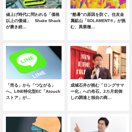
値上げ時代に問われる「価格
“酷暑”の原因を防ぐ。住友金
以上の価値」 Shake Shack
属鉱山「SOLAMENT®」が挑
が磨き続…
む、異業種…
ニュース
ニュース
「売る」から「つながる」
成城石井が挑む「ロングサマ
へ。LINE特化型EC「Atouch
ー化」への布石。2カ月前倒
ストア」が…
しの調達と独自の商…
ニュース
ニュース