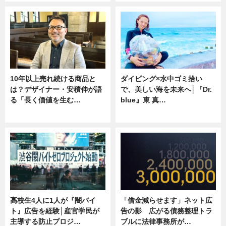
10年以上売れ続ける商品と
ダイビング×水中ゴミ拾い
は？デザイナー・安積伸が語
で、美しい海を未来へ│『Dr.
る「長く価値を生む…
blue』東 真…
ニュース
ニュース
高校生4人に1人が『闇バイ
「借金減らせます」ネット広
ト』広告を経験│産官学民が
告の影 広がる債務整理トラ
主導する防止プロジ…
ブルに法律事務所が…