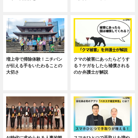
ニュース
ニュース, 暮らし
増上寺で掃除体験！ニチバン
クマの被害にあったらどうす
が伝える手をいたわることの
る？ケガをしたら補償される
大切さ
のか弁護士が解説
ニュース, 企業インタビュー, 暮ら
専門家インタビュー
し
AI時代に求められる人事的観
スマホひとつで手取りを増や