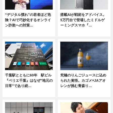
“デジタル慣れ”の若者ほど危
搭載AIが戦術をアドバイス。
険？AIで巧妙化するオンライ
5万円台で登場したミドルゲ
ン詐欺への対策…
ーミングスマホ『…
ニュース
ニュース
千葉駅とともに60年 駅ビル
究極のりんごジュースに込め
『ペリエ千葉』はなぜ"地元の
られた覚悟。カゴメ×JAアオ
日常"であり続…
レンが挑む青森り…
ニュース
ニュース