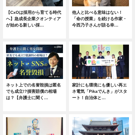
【CxOは採用から育てる時代
他人と比べる意味はない！
へ】急成長企業クオンティア
「命の授業」を続ける作家・
が始める新しい採…
今西乃子さんが語る幸…
ニュース
専門家インタビュー
ネット上での名誉毀損は匿名
家計にも環境にも優しい再エ
でも成立!?損害賠償の相場
ネ電気「Pikaでんき」がスタ
は？【弁護士に聞く…
ート！自治体と…
専門家インタビュー
ニュース