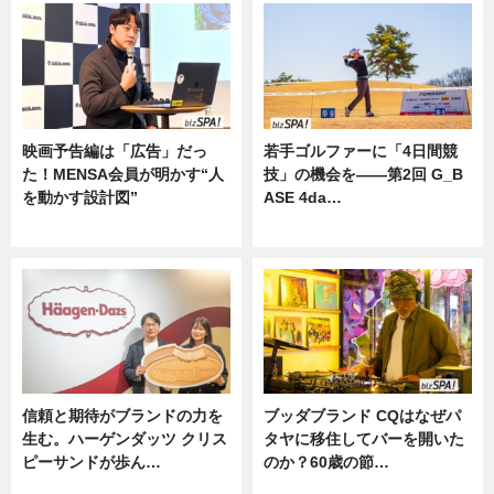
映画予告編は「広告」だっ
若手ゴルファーに「4日間競
た！MENSA会員が明かす“人
技」の機会を——第2回 G_B
を動かす設計図”
ASE 4da…
ニュース
ニュース
信頼と期待がブランドの力を
ブッダブランド CQはなぜパ
生む。ハーゲンダッツ クリス
タヤに移住してバーを開いた
ピーサンドが歩ん…
のか？60歳の節…
ニュース
ニュース