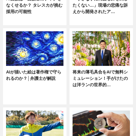
なくせるか？ タレスカが挑む
たくない…」現場の悲痛な訴
採用の可能性
えから開発されたア…
ニュース
ニュース
AIが描いた絵は著作権で守ら
将来の薄毛具合をAIで無料シ
れるのか？│弁護士が解説
ミュレーション！手がけたの
は洋ランの世界的…
ニュース
ニュース
sponsored by 河野メリクロン