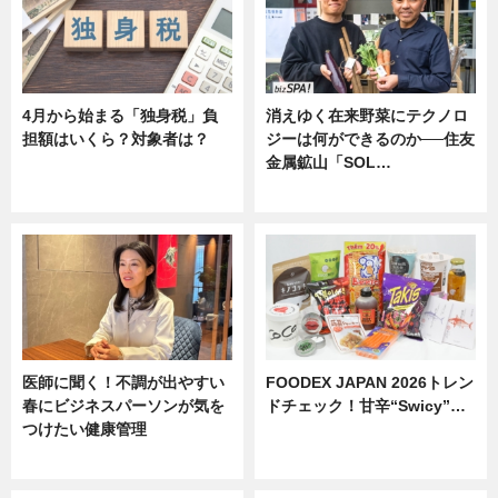
4月から始まる「独身税」負
消えゆく在来野菜にテクノロ
担額はいくら？対象者は？
ジーは何ができるのか──住友
金属鉱山「SOL…
ニュース
ニュース
医師に聞く！不調が出やすい
FOODEX JAPAN 2026トレン
春にビジネスパーソンが気を
ドチェック！甘辛“Swicy”…
つけたい健康管理
ニュース
ニュース