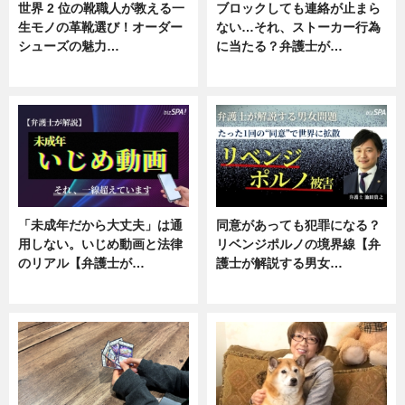
世界 2 位の靴職人が教える一
ブロックしても連絡が止まら
生モノの革靴選び！オーダー
ない…それ、ストーカー行為
シューズの魅力…
に当たる？弁護士が…
ニュース, 専門家インタビュー
ニュース, 専門家インタビュー
「未成年だから大丈夫」は通
同意があっても犯罪になる？
用しない。いじめ動画と法律
リベンジポルノの境界線【弁
のリアル【弁護士が…
護士が解説する男女…
ニュース, 専門家インタビュー
専門家インタビュー