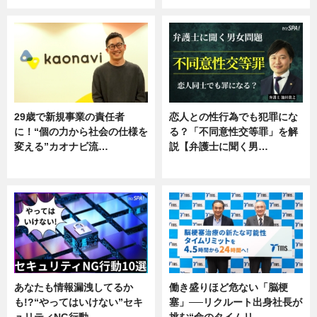
29歳で新規事業の責任者
恋人との性行為でも犯罪にな
に！“個の力から社会の仕様を
る？「不同意性交等罪」を解
変える”カオナビ流…
説【弁護士に聞く男…
企業インタビュー
専門家インタビュー
あなたも情報漏洩してるか
働き盛りほど危ない「脳梗
も!?“やってはいけない”セキ
塞」──リクルート出身社長が
ュリティNG行動…
挑む“命のタイムリ…