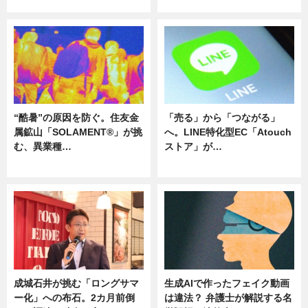
ニュース
ニュース
“酷暑”の原因を防ぐ。住友金
「売る」から「つながる」
属鉱山「SOLAMENT®」が挑
へ。LINE特化型EC「Atouch
む、異業種…
ストア」が…
ニュース
ニュース
成城石井が挑む「ロングサマ
生成AIで作ったフェイク動画
ー化」への布石。2カ月前倒
は違法？ 弁護士が解説する名