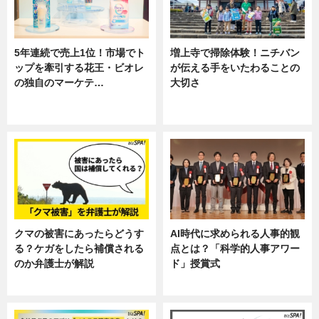
5年連続で売上1位！市場でト
増上寺で掃除体験！ニチバン
ップを牽引する花王・ビオレ
が伝える手をいたわることの
の独自のマーケテ…
大切さ
ニュース, 暮らし
ニュース, 企業インタビュー, 暮ら
し
クマの被害にあったらどうす
AI時代に求められる人事的観
る？ケガをしたら補償される
点とは？「科学的人事アワー
のか弁護士が解説
ド」授賞式
専門家インタビュー
ニュース