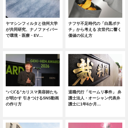
ヤマシンフィルタと信州大学
ナフサ不足時代の「白黒ポテ
が共同研究、ナノファイバー
チ」から考える 次世代に響く
で環境・医療・EV…
価値の伝え方
ニュース
ニュース
“バズる”カリスマ美容師たち
退職代行「モームリ事件」 弁
が明かす 引きつけるSNS動画
護士法人・オーシャン代表弁
の作り方
護士に1年6か月…
ニュース
ニュース