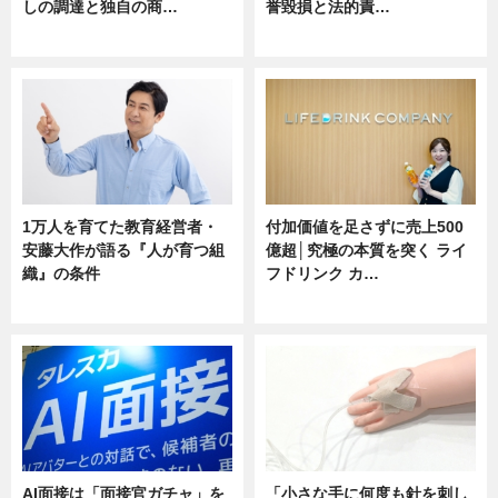
しの調達と独自の商…
誉毀損と法的責…
ニュース
ニュース
1万人を育てた教育経営者・
付加価値を足さずに売上500
安藤大作が語る『人が育つ組
億超│究極の本質を突く ライ
織』の条件
フドリンク カ…
ニュース
ニュース
AI面接は「面接官ガチャ」を
「小さな手に何度も針を刺し