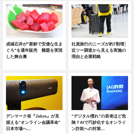
成城石井が"新鮮で安価な生ま
社員旅行のニーズが約7割増│
ぐろ"を通年販売 難題を実現
近ツー調査から見える実施の
した舞台裏
理由と企業戦略
ニュース
ニュース
デンマーク発『Jabra』が見
“デジタル慣れ”の若者ほど危
据える“オンライン会議革命”
険？AIで巧妙化するオンライ
日本市場へ…
ン詐欺への対策…