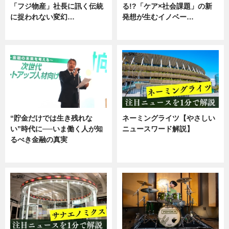
「フジ物産」社長に訊く伝統
る!?「ケア×社会課題」の新
に捉われない変幻…
発想が生むイノベー…
ニュース
ニュース
“貯金だけでは生き残れな
ネーミングライツ【やさしい
い”時代に──いま働く人が知
ニュースワード解説】
るべき金融の真実
ニュース
企業インタビュー