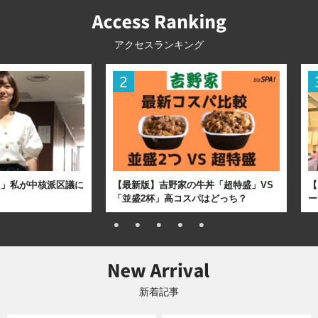
アクセスランキング
た」私が中核派区議に
【最新版】吉野家の牛丼「超特盛」VS
【
「並盛2杯」高コスパはどっち？
ー
新着記事