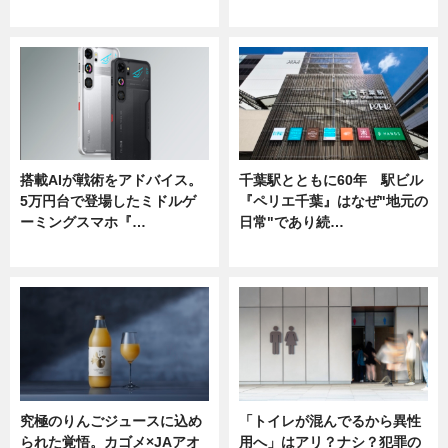
ニュース
ニュース
搭載AIが戦術をアドバイス。
千葉駅とともに60年 駅ビル
5万円台で登場したミドルゲ
『ペリエ千葉』はなぜ"地元の
ーミングスマホ『…
日常"であり続…
ニュース
ニュース
究極のりんごジュースに込め
「トイレが混んでるから異性
られた覚悟。カゴメ×JAアオ
用へ」はアリ？ナシ？犯罪の