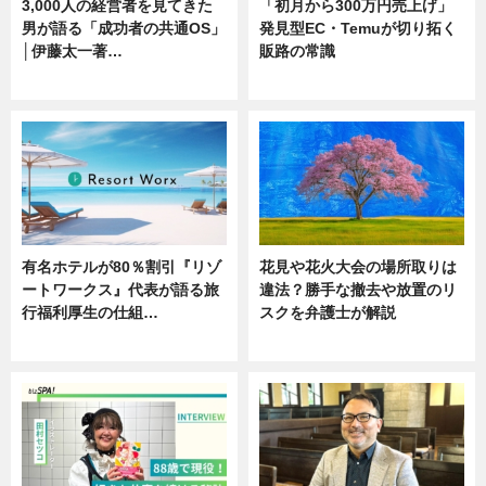
3,000人の経営者を見てきた
「初月から300万円売上げ」
男が語る「成功者の共通OS」
発見型EC・Temuが切り拓く
│伊藤太一著…
販路の常識
ニュース
ニュース
有名ホテルが80％割引『リゾ
花見や花火大会の場所取りは
ートワークス』代表が語る旅
違法？勝手な撤去や放置のリ
行福利厚生の仕組…
スクを弁護士が解説
ニュース
ニュース