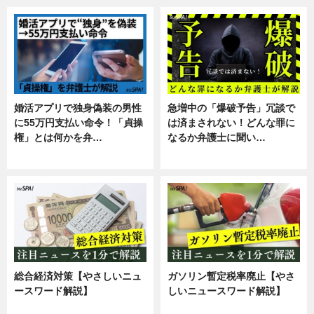
婚活アプリで独身偽装の男性
急増中の「爆破予告」冗談で
に55万円支払い命令！「貞操
は済まされない！どんな罪に
権」とは何かを弁…
なるか弁護士に聞い…
専門家インタビュー
専門家インタビュー
総合経済対策【やさしいニュ
ガソリン暫定税率廃止【やさ
ースワード解説】
しいニュースワード解説】
ニュース
ニュース