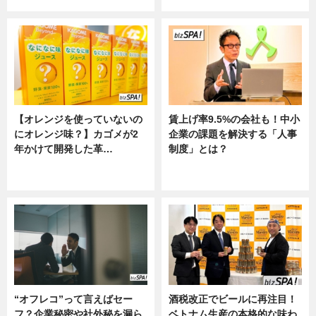
【オレンジを使っていないの
賃上げ率9.5%の会社も！中小
にオレンジ味？】カゴメが2
企業の課題を解決する「人事
年かけて開発した革…
制度」とは？
グルメ, ニュース, 企業インタビュ
ニュース
ー
“オフレコ”って言えばセー
酒税改正でビールに再注目！
フ？企業秘密や社外秘を漏ら
ベトナム生産の本格的な味わ