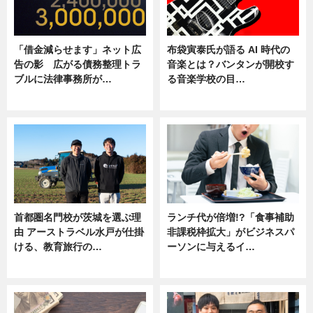
「借金減らせます」ネット広
布袋寅泰氏が語る AI 時代の
告の影 広がる債務整理トラ
音楽とは？バンタンが開校す
ブルに法律事務所が…
る音楽学校の目…
ニュース
ニュース
首都圏名門校が茨城を選ぶ理
ランチ代が倍増!?「食事補助
由 アーストラベル水戸が仕掛
非課税枠拡大」がビジネスパ
ける、教育旅行の…
ーソンに与えるイ…
ニュース
ニュース