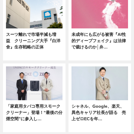
スーツ離れで市場半減も増
未成年にも広がる被害『AI性
益 クリーニング大手『白洋
的ディープフェイク』は法律
舍』生存戦略の正体
で裁けるのか│弁…
企業インタビュー
ニュース
「家庭用タバコ専用スモーク
シャネル、Google、楽天、
クリーナー」登場！“最後の分
異色キャリア社長が語る 売
煙空間”に参入し…
上ゼロECを年…
ニュース
ニュース