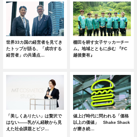
世界33カ国の経営者を見てき
棚田を耕す女子サッカーチー
たトップが語る、「成功する
ム。地域とともに歩む 『FC
経営者」の共通点…
越後妻有』
ニュース
ニュース
「美しくありたい」は贅沢で
値上げ時代に問われる「価格
はない――乳がん経験から見
以上の価値」 Shake Shack
えた社会課題とビジ…
が磨き続…