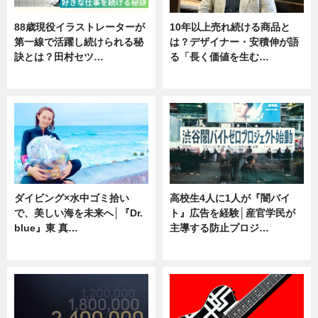
88歳現役イラストレーターが
10年以上売れ続ける商品と
第一線で活躍し続けられる秘
は？デザイナー・安積伸が語
訣とは？田村セツ…
る「長く価値を生む…
専門家インタビュー
ニュース
ダイビング×水中ゴミ拾い
高校生4人に1人が『闇バイ
で、美しい海を未来へ│『Dr.
ト』広告を経験│産官学民が
blue』東 真…
主導する防止プロジ…
ニュース
ニュース