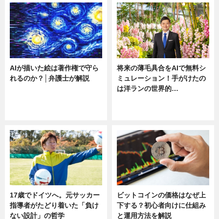
AIが描いた絵は著作権で守ら
将来の薄毛具合をAIで無料シ
れるのか？│弁護士が解説
ミュレーション！手がけたの
は洋ランの世界的…
ニュース
ニュース
sponsored by 河野メリクロン
17歳でドイツへ。元サッカー
ビットコインの価格はなぜ上
指導者がたどり着いた「負け
下する？初心者向けに仕組み
ない設計」の哲学
と運用方法を解説