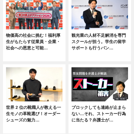
物価高の社会に挑む！福利厚
観光業の人材不足解消を専門
生がもたらす従業員・企業・
スクールが担う。学生の留学
社会への恩恵と可能…
サポートも行うバン…
ニュース
ニュース, 企業インタビュー
世界 2 位の靴職人が教える一
ブロックしても連絡が止まら
生モノの革靴選び！オーダー
ない…それ、ストーカー行為
シューズの魅力…
に当たる？弁護士が…
ニュース, 専門家インタビュー
ニュース, 専門家インタビュー