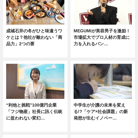
成城石井の冬がひと味違うワ
MEGUMIが美容男子を激励！
ケとは？他社が敵わない「商
市場拡大でプロ人材の育成に
品力」2つの要
力を入れるバン…
グルメ
企業インタビュー
“利他と挑戦”100億円企業
中学生が介護の未来を変え
「フジ物産」社長に訊く伝統
る!?「ケア×社会課題」の新
に捉われない変幻…
発想が生むイノベー…
ニュース
ニュース