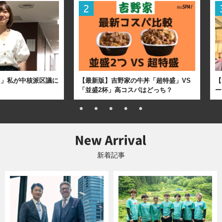
た」私が中核派区議に
【最新版】吉野家の牛丼「超特盛」VS
【
「並盛2杯」高コスパはどっち？
ー
新着記事