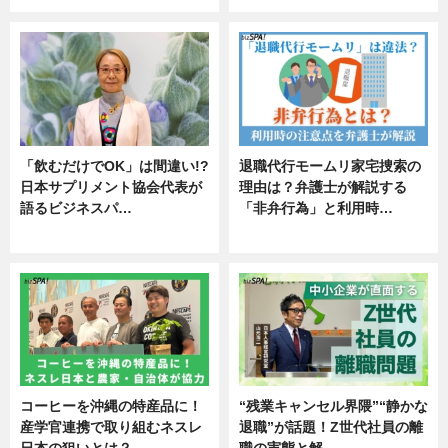
「飲むだけでOK」は間違い!?
退職代行モームリ家宅捜索の
日本サプリメント協会代表が
理由は？弁護士が解説する
語るビジネスパ…
「非弁行為」と利用時…
ニュース
専門家インタビュー
コーヒーを沖縄の特産品に！
“残業キャンセル界隈”“静かな
産学官連携で取り組むネスレ
退職”が話題！Z世代社員の離