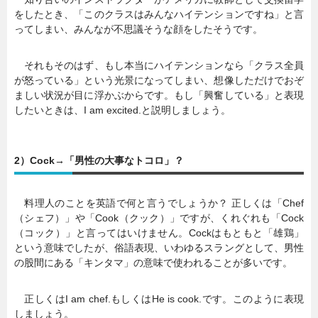
をしたとき、「このクラスはみんなハイテンションですね」と言
ってしまい、みんなが不思議そうな顔をしたそうです。
それもそのはず、もし本当にハイテンションなら「クラス全員
が怒っている」という光景になってしまい、想像しただけでおぞ
ましい状況が目に浮かぶからです。もし「興奮している」と表現
したいときは、I am excited.と説明しましょう。
2）Cock→「男性の大事なトコロ」？
料理人のことを英語で何と言うでしょうか？ 正しくは「Chef
（シェフ）」や「Cook（クック）」ですが、くれぐれも「Cock
（コック）」と言ってはいけません。Cockはもともと「雄鶏」
という意味でしたが、俗語表現、いわゆるスラングとして、男性
の股間にある「キンタマ」の意味で使われることが多いです。
正しくはI am chef.もしくはHe is cook.です。このように表現
しましょう。