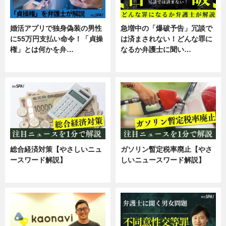
婚活アプリで独身偽装の男性
急増中の「爆破予告」冗談で
に55万円支払い命令！「貞操
は済まされない！どんな罪に
権」とは何かを弁…
なるか弁護士に聞い…
専門家インタビュー
専門家インタビュー
総合経済対策【やさしいニュ
ガソリン暫定税率廃止【やさ
ースワード解説】
しいニュースワード解説】
ニュース
ニュース