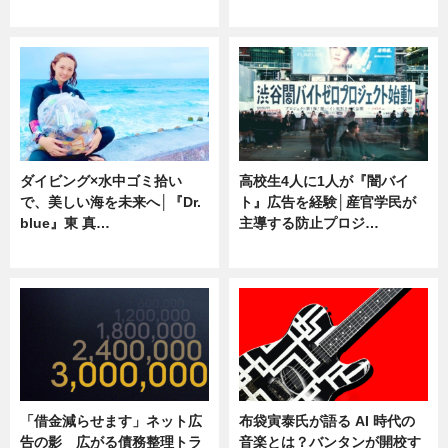
専門家インタビュー
ニュース
ダイビング×水中ゴミ拾い
高校生4人に1人が『闇バイ
で、美しい海を未来へ│『Dr.
ト』広告を経験│産官学民が
blue』東 真…
主導する防止プロジ…
ニュース
ニュース
「借金減らせます」ネット広
布袋寅泰氏が語る AI 時代の
告の影 広がる債務整理トラ
音楽とは？バンタンが開校す