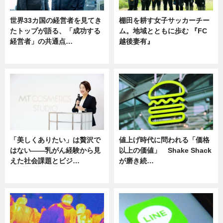
世界33カ国の経営者を見てき
棚田を耕す女子サッカーチー
たトップが語る、「成功する
ム。地域とともに歩む 『FC
経営者」の共通点…
越後妻有』
ニュース
ニュース
「美しくありたい」は贅沢で
値上げ時代に問われる「価格
はない――乳がん経験から見
以上の価値」 Shake Shack
えた社会課題とビジ…
が磨き続…
ニュース
ニュース