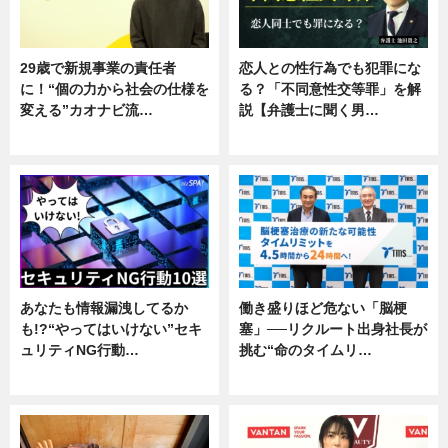
29歳で新規事業の責任者
恋人との性行為でも犯罪にな
に！“個の力から社会の仕様を
る？「不同意性交等罪」を解
変える”カオナビ流…
説【弁護士に聞く男…
企業インタビュー
専門家インタビュー
あなたも情報漏洩してるか
働き盛りほど危ない「脳梗
も!?“やってはいけない”セキ
塞」──リクルート出身社長が
ュリティNG行動…
挑む“命のタイムリ…
専門家インタビュー
企業インタビュー