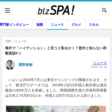
専門家インタビュー
副業
ニュース
グルメ
スキル
ニュース
TOP
海外で「ハイテンション」と言うと恥をかく？意外と知らない和
製英語5つ
企業インタビュー
専門家インタビュー
ニュース
濱野将樹
2019.03.14
いよいよ2020年7月には東京オリンピックが開催されます。そ
副業
ニュース
して、観光庁のデータでは、2018年の訪日外国人観光客は過去
最高の3000万人を突破しました。関西国際空港の空港利用客数
は日本人74万8710人を、外国人130万7410人が上回りました。
グルメ
スキル