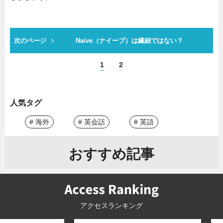
次のページ
Naive（ナイーブ）は繊細ではない？
1
2
人気タグ
# 海外
# 英会話
# 英語
おすすめ記事
アクセスランキング