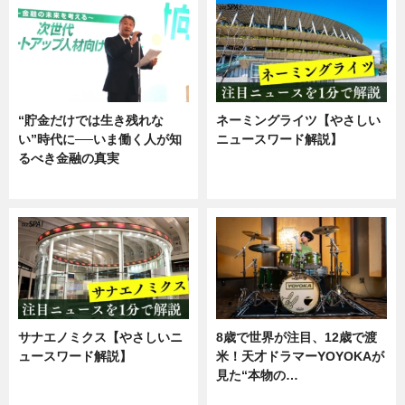
“貯金だけでは生き残れな
ネーミングライツ【やさしい
い”時代に──いま働く人が知
ニュースワード解説】
るべき金融の真実
ニュース
企業インタビュー
サナエノミクス【やさしいニ
8歳で世界が注目、12歳で渡
ュースワード解説】
米！天才ドラマーYOYOKAが
見た“本物の…
ニュース
エンタメ