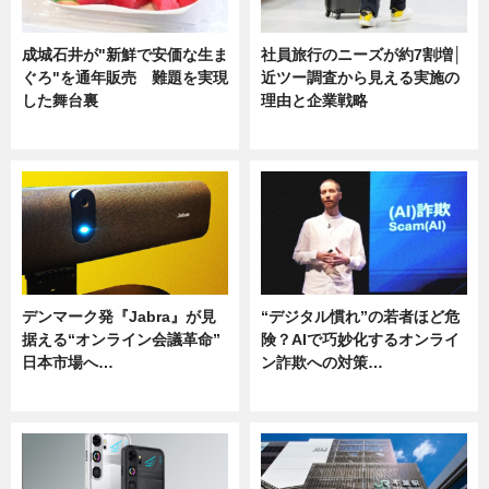
成城石井が"新鮮で安価な生ま
社員旅行のニーズが約7割増│
ぐろ"を通年販売 難題を実現
近ツー調査から見える実施の
した舞台裏
理由と企業戦略
ニュース
ニュース
デンマーク発『Jabra』が見
“デジタル慣れ”の若者ほど危
据える“オンライン会議革命”
険？AIで巧妙化するオンライ
日本市場へ…
ン詐欺への対策…
ニュース
ニュース