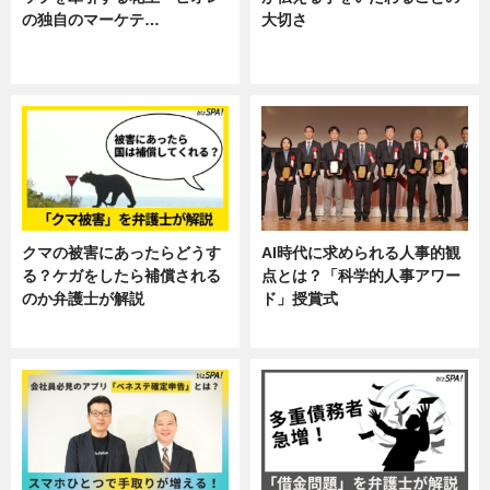
の独自のマーケテ…
大切さ
ニュース, 暮らし
ニュース, 企業インタビュー, 暮ら
し
クマの被害にあったらどうす
AI時代に求められる人事的観
る？ケガをしたら補償される
点とは？「科学的人事アワー
のか弁護士が解説
ド」授賞式
専門家インタビュー
ニュース