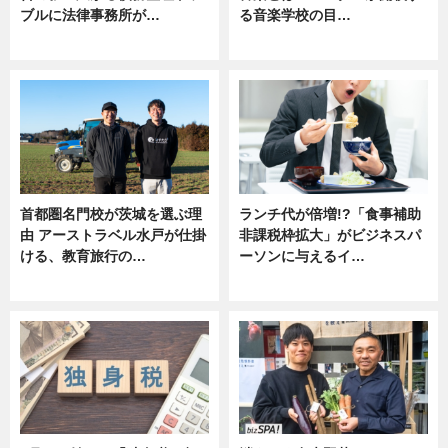
ブルに法律事務所が…
る音楽学校の目…
ニュース
ニュース
首都圏名門校が茨城を選ぶ理
ランチ代が倍増!?「食事補助
由 アーストラベル水戸が仕掛
非課税枠拡大」がビジネスパ
ける、教育旅行の…
ーソンに与えるイ…
ニュース
ニュース