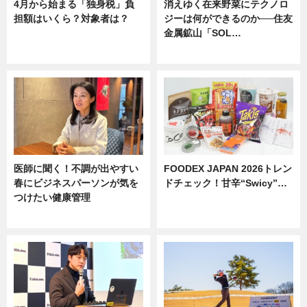
4月から始まる「独身税」負
消えゆく在来野菜にテクノロ
担額はいくら？対象者は？
ジーは何ができるのか──住友
金属鉱山「SOL…
ニュース
ニュース
医師に聞く！不調が出やすい
FOODEX JAPAN 2026トレン
春にビジネスパーソンが気を
ドチェック！甘辛“Swicy”…
つけたい健康管理
ニュース
ニュース