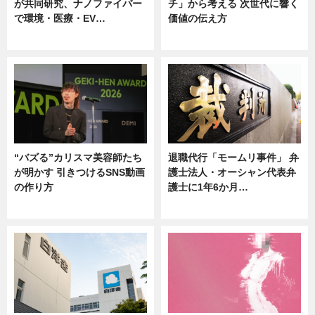
が共同研究、ナノファイバー
チ」から考える 次世代に響く
で環境・医療・EV…
価値の伝え方
ニュース
ニュース
“バズる”カリスマ美容師たち
退職代行「モームリ事件」 弁
が明かす 引きつけるSNS動画
護士法人・オーシャン代表弁
の作り方
護士に1年6か月…
ニュース
ニュース