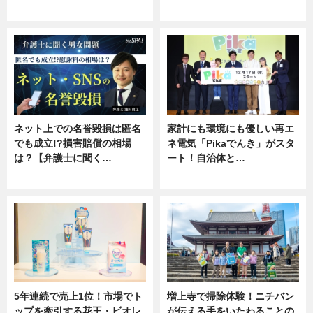
ニュース
専門家インタビュー
ネット上での名誉毀損は匿名
家計にも環境にも優しい再エ
でも成立!?損害賠償の相場
ネ電気「Pikaでんき」がスタ
は？【弁護士に聞く…
ート！自治体と…
専門家インタビュー
ニュース
5年連続で売上1位！市場でト
増上寺で掃除体験！ニチバン
ップを牽引する花王・ビオレ
が伝える手をいたわることの