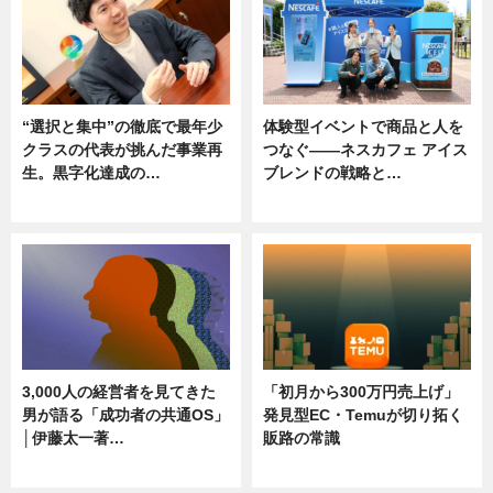
“選択と集中”の徹底で最年少
体験型イベントで商品と人を
クラスの代表が挑んだ事業再
つなぐ――ネスカフェ アイス
生。黒字化達成の…
ブレンドの戦略と…
ニュース
ニュース
3,000人の経営者を見てきた
「初月から300万円売上げ」
男が語る「成功者の共通OS」
発見型EC・Temuが切り拓く
│伊藤太一著…
販路の常識
ニュース
ニュース