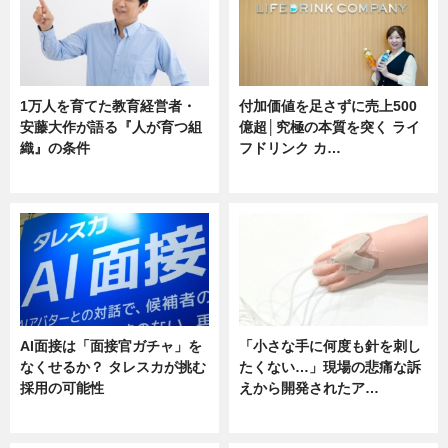
1万人を育てた教育経営者・
付加価値を足さずに売上500
安藤大作が語る『人が育つ組
億超│究極の本質を突く ライ
織』の条件
フドリンク カ…
ニュース
ニュース
AI面接は「面接官ガチャ」を
「小さな手に何度も針を刺し
なくせるか？ タレスカが挑む
たくない…」現場の悲痛な訴
採用の可能性
えから開発されたア…
ニュース
ニュース