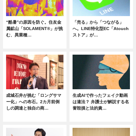
“酷暑”の原因を防ぐ。住友金
「売る」から「つながる」
属鉱山「SOLAMENT®」が挑
へ。LINE特化型EC「Atouch
む、異業種…
ストア」が…
ニュース
ニュース
成城石井が挑む「ロングサマ
生成AIで作ったフェイク動画
ー化」への布石。2カ月前倒
は違法？ 弁護士が解説する名
しの調達と独自の商…
誉毀損と法的責…
ニュース
ニュース