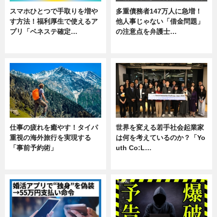
スマホひとつで手取りを増や
多重債務者147万人に急増！
す方法！福利厚生で使えるア
他人事じゃない「借金問題」
プリ「ベネステ確定…
の注意点を弁護士…
企業インタビュー
専門家インタビュー
仕事の疲れを癒やす！タイパ
世界を変える若手社会起業家
重視の海外旅行を実現する
は何を考えているのか？「Yo
「事前予約術」
uth Co:L…
暮らし
スキル