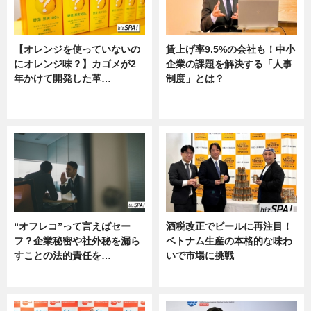
【オレンジを使っていないの
賃上げ率9.5%の会社も！中小
にオレンジ味？】カゴメが2
企業の課題を解決する「人事
年かけて開発した革…
制度」とは？
グルメ, ニュース, 企業インタビュ
ニュース
ー
“オフレコ”って言えばセー
酒税改正でビールに再注目！
フ？企業秘密や社外秘を漏ら
ベトナム生産の本格的な味わ
すことの法的責任を…
いで市場に挑戦
ニュース, 専門家インタビュー
ニュース