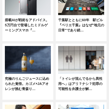
搭載AIが戦術をアドバイス。
千葉駅とともに60年 駅ビル
5万円台で登場したミドルゲ
『ペリエ千葉』はなぜ"地元の
ーミングスマホ『…
日常"であり続…
ニュース
ニュース
究極のりんごジュースに込め
「トイレが混んでるから異性
られた覚悟。カゴメ×JAアオ
用へ」はアリ？ナシ？犯罪の
レンが挑む青森り…
可能性を弁護士が解…
ニュース
ニュース, 専門家インタビュー