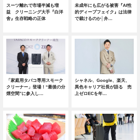
スーツ離れで市場半減も増
未成年にも広がる被害『AI性
益 クリーニング大手『白洋
的ディープフェイク』は法律
舍』生存戦略の正体
で裁けるのか│弁…
企業インタビュー
ニュース
「家庭用タバコ専用スモーク
シャネル、Google、楽天、
クリーナー」登場！“最後の分
異色キャリア社長が語る 売
煙空間”に参入し…
上ゼロECを年…
ニュース
ニュース