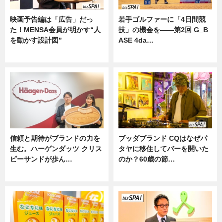
映画予告編は「広告」だっ
若手ゴルファーに「4日間競
た！MENSA会員が明かす“人
技」の機会を——第2回 G_B
を動かす設計図”
ASE 4da…
ニュース
ニュース
信頼と期待がブランドの力を
ブッダブランド CQはなぜパ
生む。ハーゲンダッツ クリス
タヤに移住してバーを開いた
ピーサンドが歩ん…
のか？60歳の節…
ニュース
ニュース