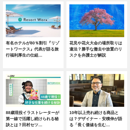
有名ホテルが80％割引『リゾ
花見や花火大会の場所取りは
ートワークス』代表が語る旅
違法？勝手な撤去や放置のリ
行福利厚生の仕組…
スクを弁護士が解説
ニュース
ニュース
88歳現役イラストレーターが
10年以上売れ続ける商品と
第一線で活躍し続けられる秘
は？デザイナー・安積伸が語
訣とは？田村セツ…
る「長く価値を生む…