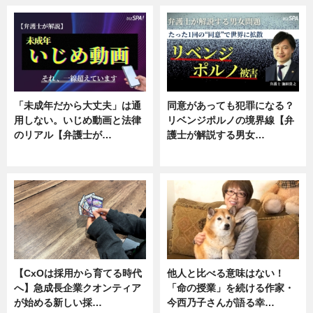
「未成年だから大丈夫」は通
同意があっても犯罪になる？
用しない。いじめ動画と法律
リベンジポルノの境界線【弁
のリアル【弁護士が…
護士が解説する男女…
ニュース, 専門家インタビュー
専門家インタビュー
【CxOは採用から育てる時代
他人と比べる意味はない！
へ】急成長企業クオンティア
「命の授業」を続ける作家・
が始める新しい採…
今西乃子さんが語る幸…