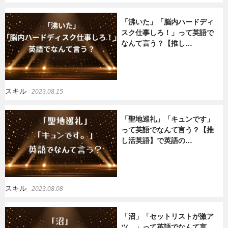
「沸いた」「脳内ハードディ
スク仕事しろ！」って英語で
なんて言う？【推し…
スキル
2023.08.15
「聖地巡礼」「キュンです」
って英語でなんて言う？【推
し活英語】で英語の…
スキル
2023.08.08
「沼」「セットリストが激ア
ツ。」って英語でなんて言