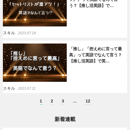
う？【推し活英語】で…
スキル
2023.07.18
「推し」「控えめに言って最
高」って英語でなんて言う？
【推し活英語】で英…
スキル
2023.07.11
1
2
3
…
12
新着連載