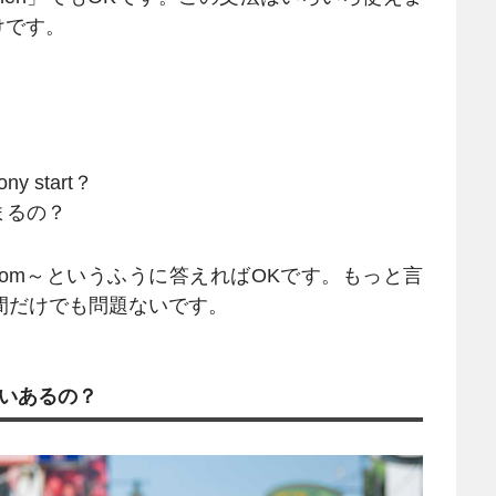
けです。
ony start？
まるの？
s from～というふうに答えればOKです。もっと言
間だけでも問題ないです。
いあるの？