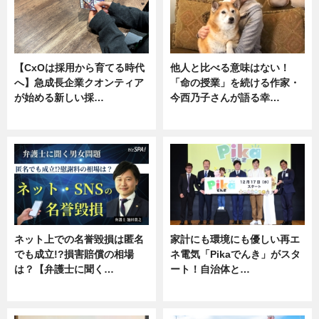
【CxOは採用から育てる時代
他人と比べる意味はない！
へ】急成長企業クオンティア
「命の授業」を続ける作家・
が始める新しい採…
今西乃子さんが語る幸…
ニュース
専門家インタビュー
ネット上での名誉毀損は匿名
家計にも環境にも優しい再エ
でも成立!?損害賠償の相場
ネ電気「Pikaでんき」がスタ
は？【弁護士に聞く…
ート！自治体と…
専門家インタビュー
ニュース