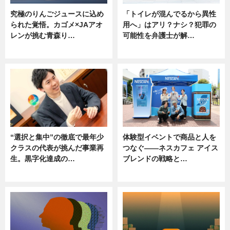
究極のりんごジュースに込め
「トイレが混んでるから異性
られた覚悟。カゴメ×JAアオ
用へ」はアリ？ナシ？犯罪の
レンが挑む青森り…
可能性を弁護士が解…
ニュース
ニュース, 専門家インタビュー
“選択と集中”の徹底で最年少
体験型イベントで商品と人を
クラスの代表が挑んだ事業再
つなぐ――ネスカフェ アイス
生。黒字化達成の…
ブレンドの戦略と…
ニュース
ニュース