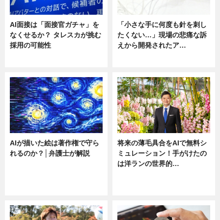
AI面接は「面接官ガチャ」を
「小さな手に何度も針を刺し
なくせるか？ タレスカが挑む
たくない…」現場の悲痛な訴
採用の可能性
えから開発されたア…
ニュース
ニュース
AIが描いた絵は著作権で守ら
将来の薄毛具合をAIで無料シ
れるのか？│弁護士が解説
ミュレーション！手がけたの
は洋ランの世界的…
ニュース
ニュース
sponsored by 河野メリクロン