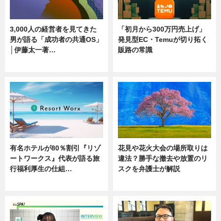
3,000人の経営者を見てきた
「初月から300万円売上げ」
男が語る「成功者の共通OS」
発見型EC・Temuが切り拓く
│伊藤太一著…
販路の常識
ニュース
ニュース
有名ホテルが80％割引『リゾ
花見や花火大会の場所取りは
ートワークス』代表が語る旅
違法？勝手な撤去や放置のリ
行福利厚生の仕組…
スクを弁護士が解説
ニュース
ニュース