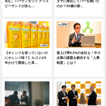
生む。ハーゲンダッツ クリス
タヤに移住してバーを開いた
ピーサンドが歩ん…
のか？60歳の節…
ニュース
ニュース
【オレンジを使っていないの
賃上げ率9.5%の会社も！中小
にオレンジ味？】カゴメが2
企業の課題を解決する「人事
年かけて開発した革…
制度」とは？
グルメ, ニュース, 企業インタビュ
ニュース
ー