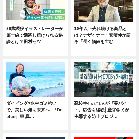
88歳現役イラストレーターが
10年以上売れ続ける商品と
第一線で活躍し続けられる秘
は？デザイナー・安積伸が語
訣とは？田村セツ…
る「長く価値を生む…
専門家インタビュー
ニュース
ダイビング×水中ゴミ拾い
高校生4人に1人が『闇バイ
で、美しい海を未来へ│『Dr.
ト』広告を経験│産官学民が
blue』東 真…
主導する防止プロジ…
ニュース
ニュース