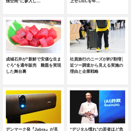
煙空間”に参入し…
上ゼロECを年…
ニュース
ニュース
成城石井が"新鮮で安価な生ま
社員旅行のニーズが約7割増│
ぐろ"を通年販売 難題を実現
近ツー調査から見える実施の
した舞台裏
理由と企業戦略
ニュース
ニュース
デンマーク発『Jabra』が見
“デジタル慣れ”の若者ほど危