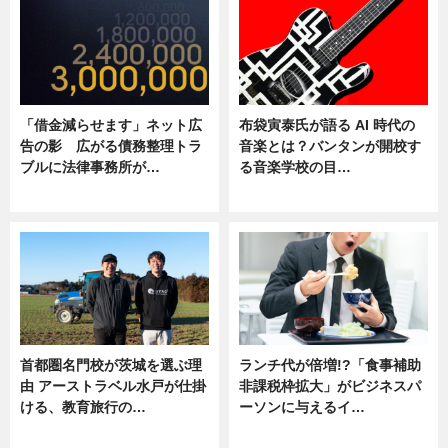
「借金減らせます」ネット広
布袋寅泰氏が語る AI 時代の
告の影 広がる債務整理トラ
音楽とは？バンタンが開校す
ブルに法律事務所が…
る音楽学校の目…
ニュース
ニュース
首都圏名門校が茨城を選ぶ理
ランチ代が倍増!?「食事補助
由 アーストラベル水戸が仕掛
非課税枠拡大」がビジネスパ
ける、教育旅行の…
ーソンに与えるイ…
ニュース
ニュース