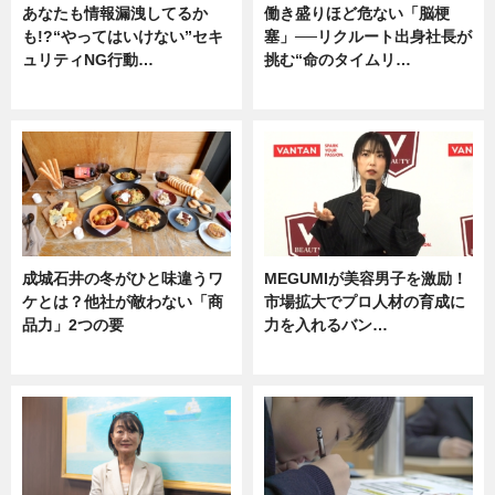
あなたも情報漏洩してるか
働き盛りほど危ない「脳梗
も!?“やってはいけない”セキ
塞」──リクルート出身社長が
ュリティNG行動…
挑む“命のタイムリ…
専門家インタビュー
企業インタビュー
成城石井の冬がひと味違うワ
MEGUMIが美容男子を激励！
ケとは？他社が敵わない「商
市場拡大でプロ人材の育成に
品力」2つの要
力を入れるバン…
グルメ
企業インタビュー