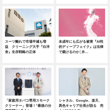
スーツ離れで市場半減も増
未成年にも広がる被害『AI性
益 クリーニング大手『白洋
的ディープフェイク』は法律
舍』生存戦略の正体
で裁けるのか│弁…
企業インタビュー
ニュース
「家庭用タバコ専用スモーク
シャネル、Google、楽天、
クリーナー」登場！“最後の分
異色キャリア社長が語る 売