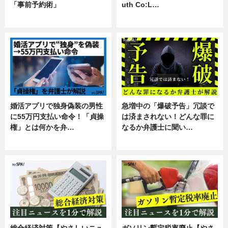
「事前予約術」
uth Co:L…
暮らし
スキル
婚活アプリで独身偽装の男性
急増中の「爆破予告」冗談で
に55万円支払い命令！「貞操
は済まされない！どんな罪に
権」とは何かを弁…
なるか弁護士に聞い…
専門家インタビュー
専門家インタビュー