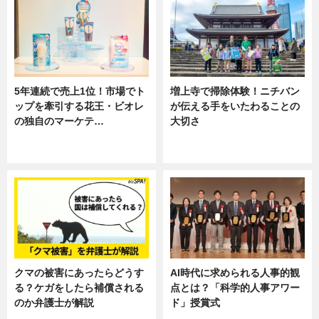
5年連続で売上1位！市場でト
増上寺で掃除体験！ニチバン
ップを牽引する花王・ビオレ
が伝える手をいたわることの
の独自のマーケテ…
大切さ
ニュース, 暮らし
ニュース, 企業インタビュー, 暮ら
し
クマの被害にあったらどうす
AI時代に求められる人事的観
る？ケガをしたら補償される
点とは？「科学的人事アワー
のか弁護士が解説
ド」授賞式