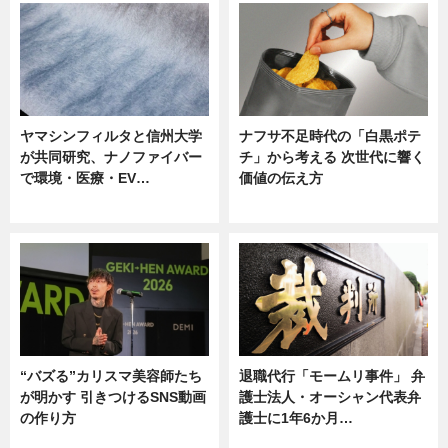
ヤマシンフィルタと信州大学
ナフサ不足時代の「白黒ポテ
が共同研究、ナノファイバー
チ」から考える 次世代に響く
で環境・医療・EV…
価値の伝え方
ニュース
ニュース
“バズる”カリスマ美容師たち
退職代行「モームリ事件」 弁
が明かす 引きつけるSNS動画
護士法人・オーシャン代表弁
の作り方
護士に1年6か月…
ニュース
ニュース