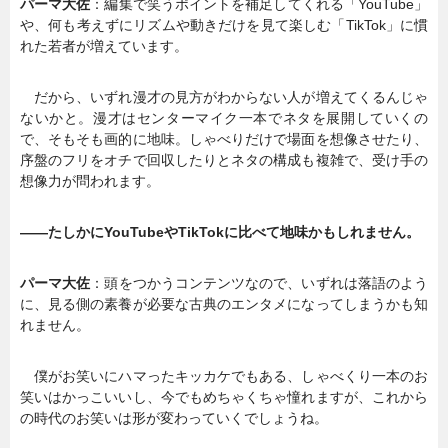
パーマ大佐
：編集で笑うポイントを補足してくれる「YouTube」
や、何も考えずにリズムや動きだけを見て楽しむ「TikTok」に慣
れた若者が増えています。
だから、いずれ漫才の見方がわからない人が増えてくるんじゃ
ないかと。漫才はセンターマイク一本でネタを展開していくの
で、そもそも画的に地味。しゃべりだけで場面を想像させたり、
序盤のフリをオチで回収したりとネタの構成も複雑で、受け手の
想像力が問われます。
――たしかにYouTubeやTikTokに比べて地味かもしれません。
パーマ大佐
：頭をつかうコンテンツなので、いずれは落語のよう
に、見る側の素養が必要な古典のエンタメになってしまうかも知
れません。
僕がお笑いにハマったキッカケでもある、しゃべくり一本のお
笑いはかっこいいし、今でもめちゃくちゃ憧れますが、これから
の時代のお笑いは形が変わっていくでしょうね。