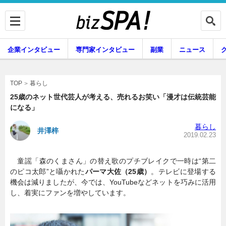
企業インタビュー
専門家インタビュー
副業
ニュース
暮らし
エンタメ
暮らし
TOP
25歳のネット世代芸人が考える、売れるお笑い「漫才は伝統芸能
になる」
企業インタビュー
専門家インタビュー
暮らし
井澤梓
2019.02.23
童謡「森のくまさん」の替え歌のプチブレイクで一時は“第二
副業
ニュース
のピコ太郎”と囁かれた
パーマ大佐（25歳）
。テレビに登場する
機会は減りましたが、今では、YouTubeなどネットを巧みに活用
し、着実にファンを増やしています。
グルメ
スキル