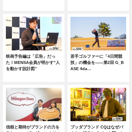
ニュース
ニュース
映画予告編は「広告」だっ
若手ゴルファーに「4日間競
た！MENSA会員が明かす“人
技」の機会を——第2回 G_B
を動かす設計図”
ASE 4da…
ニュース
ニュース
信頼と期待がブランドの力を
ブッダブランド CQはなぜパ