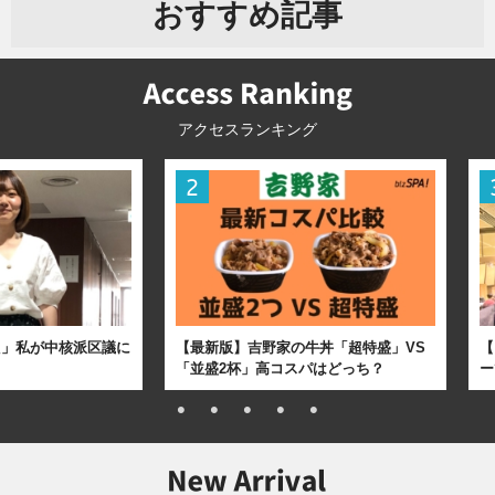
おすすめ記事
アクセスランキング
た」私が中核派区議に
【最新版】吉野家の牛丼「超特盛」VS
【
「並盛2杯」高コスパはどっち？
ー