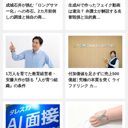
成城石井が挑む「ロングサマ
生成AIで作ったフェイク動画
ー化」への布石。2カ月前倒
は違法？ 弁護士が解説する名
しの調達と独自の商…
誉毀損と法的責…
ニュース
ニュース
1万人を育てた教育経営者・
付加価値を足さずに売上500
安藤大作が語る『人が育つ組
億超│究極の本質を突く ライ
織』の条件
フドリンク カ…
ニュース
ニュース