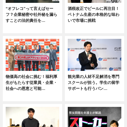
“オフレコ”って言えばセー
酒税改正でビールに再注目！
フ？企業秘密や社外秘を漏ら
ベトナム生産の本格的な味わ
すことの法的責任を…
いで市場に挑戦
ニュース, 専門家インタビュー
ニュース
物価高の社会に挑む！福利厚
観光業の人材不足解消を専門
生がもたらす従業員・企業・
スクールが担う。学生の留学
社会への恩恵と可能…
サポートも行うバン…
ニュース
ニュース, 企業インタビュー