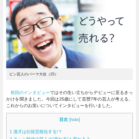
暮らし
エンタメ
連載一覧
ピン芸人のパーマ大佐（25）
前回のインタビュー
ではその生い立ちからデビューに至るきっ
かけを聞きました。今回は25歳にして芸歴7年の芸人が考える、
これからのお笑いについてインタビューを行いました。
目次
[
hide
]
1
漫才は伝統芸能化する!？
2
ネット時代で芸人の“売れ方”も変わる？