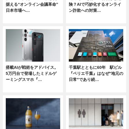
据える“オンライン会議革命”
険？AIで巧妙化するオンライ
日本市場へ…
ン詐欺への対策…
ニュース
ニュース
搭載AIが戦術をアドバイス。
千葉駅とともに60年 駅ビル
5万円台で登場したミドルゲ
『ペリエ千葉』はなぜ"地元の
ーミングスマホ『…
日常"であり続…
ニュース
ニュース