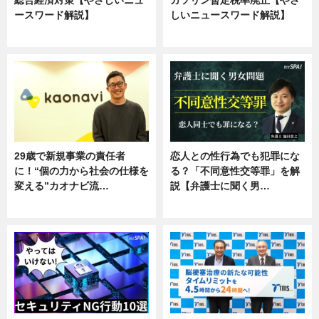
総合経済対策【やさしいニュ
ガソリン暫定税率廃止【やさ
ースワード解説】
しいニュースワード解説】
ニュース
ニュース
29歳で新規事業の責任者
恋人との性行為でも犯罪にな
に！“個の力から社会の仕様を
る？「不同意性交等罪」を解
変える”カオナビ流…
説【弁護士に聞く男…
企業インタビュー
専門家インタビュー