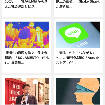
はない――乳がん経験から見
以上の価値」 Shake Shack
えた社会課題とビジ…
が磨き続…
ニュース
ニュース
“酷暑”の原因を防ぐ。住友金
「売る」から「つながる」
属鉱山「SOLAMENT®」が挑
へ。LINE特化型EC「Atouch
む、異業種…
ストア」が…
ニュース
ニュース